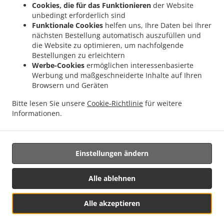
Cookies, die für das Funktionieren
der Website
.
.
Lieferservice Geratskirchen Haneck
Pizza Lieferservice Geratskirchen
Pizza
unbedingt erforderlich sind
.
.
Lieferservice Pleiskirchen Neuerding
Pizza Lieferservice Pleiskirchen Altsberg
Pizza
Funktionale Cookies
helfen uns, Ihre Daten bei Ihrer
.
.
Lieferservice Pleiskirchen Laibeng
Pizza Lieferservice Pleiskirchen Ruhnstetten
nächsten Bestellung automatisch auszufüllen und
.
.
die Website zu optimieren, um nachfolgende
Pizza Lieferservice Pleiskirchen Furth
Pizza Lieferservice Pleiskirchen Willhartsberg
Bestellungen zu erleichtern
.
.
Pizza Lieferservice Pleiskirchen Wilhartsberg
Pizza Lieferservice Pleiskirchen Walln
Werbe-Cookies
ermöglichen interessenbasierte
.
.
Pizza Lieferservice Pleiskirchen Wolfsgrub
Pizza Lieferservice Pleiskirchen
Pizza
Werbung und maßgeschneiderte Inhalte auf Ihren
.
.
Lieferservice Postmünster Neuhofen
Pizza Lieferservice Postmünster
Pizza
Browsern und Geräten
.
.
Lieferservice Schönau Unterhöft
Pizza Lieferservice Schönau
Pizza Lieferservice
Bitte lesen Sie unsere
Cookie-Richtlinie
für weitere
.
.
Reischach Arbing
Pizza Lieferservice Reischach Stockwimm
Pizza Lieferservice
Informationen.
.
.
.
.
Reischach
Pasta Lieferservice
Salate Lieferservice
Kaffee Lieferservice
Essen
zum mitnehmen und zum Liefern
Einstellungen ändern
Unterstützt von:
Alle ablehnen
Gastro&IT Solutions Wittenberg | service@gastrokassen.bayern |
Alle akzeptieren