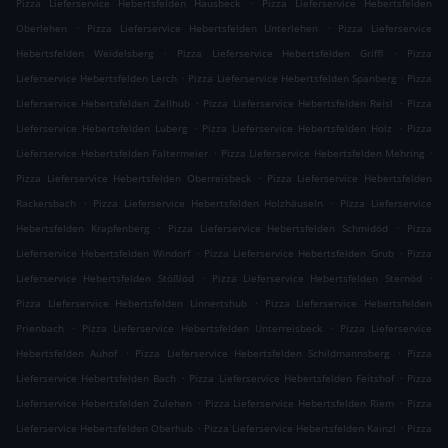
.
Pizza Lieferservice Hebertsfelden Hausbeck
Pizza Lieferservice Hebertsfelden
.
.
Oberlehen
Pizza Lieferservice Hebertsfelden Unterlehen
Pizza Lieferservice
.
.
Hebertsfelden Weidelsberg
Pizza Lieferservice Hebertsfelden Griffl
Pizza
.
.
Lieferservice Hebertsfelden Lerch
Pizza Lieferservice Hebertsfelden Spanberg
Pizza
.
.
Lieferservice Hebertsfelden Zellhub
Pizza Lieferservice Hebertsfelden Reisl
Pizza
.
.
Lieferservice Hebertsfelden Luberg
Pizza Lieferservice Hebertsfelden Holz
Pizza
.
.
Lieferservice Hebertsfelden Faltermeier
Pizza Lieferservice Hebertsfelden Mehring
.
Pizza Lieferservice Hebertsfelden Oberreisbeck
Pizza Lieferservice Hebertsfelden
.
.
Rackersbach
Pizza Lieferservice Hebertsfelden Holzhäuseln
Pizza Lieferservice
.
.
Hebertsfelden Krapfenberg
Pizza Lieferservice Hebertsfelden Schmidöd
Pizza
.
.
Lieferservice Hebertsfelden Windorf
Pizza Lieferservice Hebertsfelden Grub
Pizza
.
.
Lieferservice Hebertsfelden Stößlöd
Pizza Lieferservice Hebertsfelden Sternöd
.
Pizza Lieferservice Hebertsfelden Linnertshub
Pizza Lieferservice Hebertsfelden
.
.
Prienbach
Pizza Lieferservice Hebertsfelden Unterreisbeck
Pizza Lieferservice
.
.
Hebertsfelden Auhof
Pizza Lieferservice Hebertsfelden Schildmannsberg
Pizza
.
.
Lieferservice Hebertsfelden Bach
Pizza Lieferservice Hebertsfelden Feitshof
Pizza
.
.
Lieferservice Hebertsfelden Zulehen
Pizza Lieferservice Hebertsfelden Riem
Pizza
.
.
Lieferservice Hebertsfelden Oberhub
Pizza Lieferservice Hebertsfelden Kainzl
Pizza