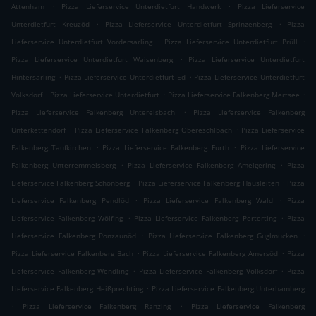
.
.
Attenham
Pizza Lieferservice Unterdietfurt Handwerk
Pizza Lieferservice
.
.
Unterdietfurt Kreuzöd
Pizza Lieferservice Unterdietfurt Sprinzenberg
Pizza
.
.
Lieferservice Unterdietfurt Vordersarling
Pizza Lieferservice Unterdietfurt Prüll
.
Pizza Lieferservice Unterdietfurt Waisenberg
Pizza Lieferservice Unterdietfurt
.
.
Hintersarling
Pizza Lieferservice Unterdietfurt Ed
Pizza Lieferservice Unterdietfurt
.
.
.
Volksdorf
Pizza Lieferservice Unterdietfurt
Pizza Lieferservice Falkenberg Mertsee
.
Pizza Lieferservice Falkenberg Untereisbach
Pizza Lieferservice Falkenberg
.
.
Unterkettendorf
Pizza Lieferservice Falkenberg Obereschlbach
Pizza Lieferservice
.
.
Falkenberg Taufkirchen
Pizza Lieferservice Falkenberg Furth
Pizza Lieferservice
.
.
Falkenberg Unterremmelsberg
Pizza Lieferservice Falkenberg Amelgering
Pizza
.
.
Lieferservice Falkenberg Schönberg
Pizza Lieferservice Falkenberg Hausleiten
Pizza
.
.
Lieferservice Falkenberg Pendlöd
Pizza Lieferservice Falkenberg Wald
Pizza
.
.
Lieferservice Falkenberg Wölfing
Pizza Lieferservice Falkenberg Perterting
Pizza
.
.
Lieferservice Falkenberg Ponzaunöd
Pizza Lieferservice Falkenberg Guglmucken
.
.
Pizza Lieferservice Falkenberg Bach
Pizza Lieferservice Falkenberg Amersöd
Pizza
.
.
Lieferservice Falkenberg Wendling
Pizza Lieferservice Falkenberg Volksdorf
Pizza
.
Lieferservice Falkenberg Heißprechting
Pizza Lieferservice Falkenberg Unterhamberg
.
.
Pizza Lieferservice Falkenberg Ranzing
Pizza Lieferservice Falkenberg