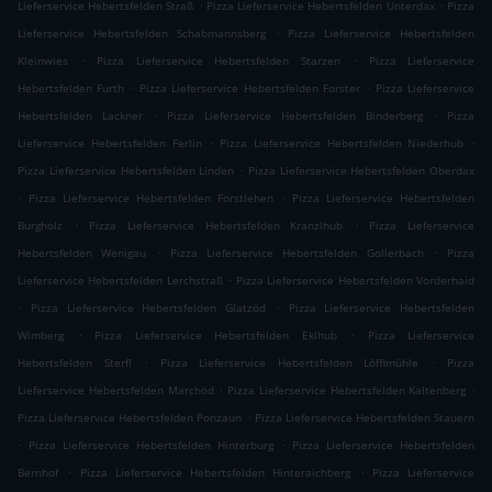
.
.
Lieferservice Hebertsfelden Straß
Pizza Lieferservice Hebertsfelden Unterdax
Pizza
.
Lieferservice Hebertsfelden Schabmannsberg
Pizza Lieferservice Hebertsfelden
.
.
Kleinwies
Pizza Lieferservice Hebertsfelden Starzen
Pizza Lieferservice
.
.
Hebertsfelden Furth
Pizza Lieferservice Hebertsfelden Forster
Pizza Lieferservice
.
.
Hebertsfelden Lackner
Pizza Lieferservice Hebertsfelden Binderberg
Pizza
.
.
Lieferservice Hebertsfelden Ferlin
Pizza Lieferservice Hebertsfelden Niederhub
.
Pizza Lieferservice Hebertsfelden Linden
Pizza Lieferservice Hebertsfelden Oberdax
.
.
Pizza Lieferservice Hebertsfelden Forstlehen
Pizza Lieferservice Hebertsfelden
.
.
Burgholz
Pizza Lieferservice Hebertsfelden Kranzlhub
Pizza Lieferservice
.
.
Hebertsfelden Wenigau
Pizza Lieferservice Hebertsfelden Gollerbach
Pizza
.
Lieferservice Hebertsfelden Lerchstraß
Pizza Lieferservice Hebertsfelden Vorderhaid
.
.
Pizza Lieferservice Hebertsfelden Glatzöd
Pizza Lieferservice Hebertsfelden
.
.
Wimberg
Pizza Lieferservice Hebertsfelden Eklhub
Pizza Lieferservice
.
.
Hebertsfelden Sterfl
Pizza Lieferservice Hebertsfelden Löfflmühle
Pizza
.
.
Lieferservice Hebertsfelden Marchöd
Pizza Lieferservice Hebertsfelden Kaltenberg
.
Pizza Lieferservice Hebertsfelden Ponzaun
Pizza Lieferservice Hebertsfelden Stauern
.
.
Pizza Lieferservice Hebertsfelden Hinterburg
Pizza Lieferservice Hebertsfelden
.
.
Bernhof
Pizza Lieferservice Hebertsfelden Hinteraichberg
Pizza Lieferservice