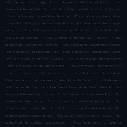
.
.
Hebertsfelden Ponhardsberg
Pizza Lieferservice Hebertsfelden Platten
Pizza
.
Lieferservice Hebertsfelden Steinsöd
Pizza Lieferservice Hebertsfelden Schmalzgrub
.
.
Pizza Lieferservice Hebertsfelden Holzapfel
Pizza Lieferservice Hebertsfelden
.
.
Lacken
Pizza Lieferservice Hebertsfelden Käsberg
Pizza Lieferservice Hebertsfelden
.
.
Kollomann
Pizza Lieferservice Hebertsfelden Handlmoos
Pizza Lieferservice
.
.
Hebertsfelden Schmauß
Pizza Lieferservice Hebertsfelden Neuhofen
Pizza
.
.
Lieferservice Hebertsfelden Kochlehen
Pizza Lieferservice Hebertsfelden Wislhub
.
.
Pizza Lieferservice Hebertsfelden Högl
Pizza Lieferservice Hebertsfelden Wengl
.
Pizza Lieferservice Hebertsfelden Zwicklöd
Pizza Lieferservice Hebertsfelden Delzöd
.
.
Pizza Lieferservice Hebertsfelden Mornthal
Pizza Lieferservice Hebertsfelden Roith
.
.
Pizza Lieferservice Hebertsfelden Burg
Pizza Lieferservice Hebertsfelden
.
.
Niedernkirchen
Pizza Lieferservice Hebertsfelden Holzhamm
Pizza Lieferservice
.
.
Hebertsfelden Kleinkay
Pizza Lieferservice Hebertsfelden Unterhausbach
Pizza
.
.
Lieferservice Hebertsfelden Hasleck
Pizza Lieferservice Hebertsfelden Eder
Pizza
.
.
Lieferservice Hebertsfelden
Pizza Lieferservice Unterdietfurt Huldsessen
Pizza
.
.
Lieferservice Unterdietfurt Hub
Pizza Lieferservice Unterdietfurt Neukirchen
Pizza
.
.
Lieferservice Unterdietfurt Neuaich
Pizza Lieferservice Unterdietfurt Habach
Pizza
.
Lieferservice Unterdietfurt Überackersdorf
Pizza Lieferservice Unterdietfurt