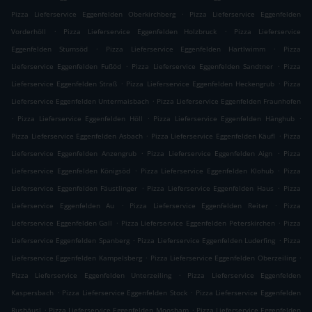
.
Pizza Lieferservice Eggenfelden Oberkirchberg
Pizza Lieferservice Eggenfelden
.
.
Vorderhöll
Pizza Lieferservice Eggenfelden Holzbruck
Pizza Lieferservice
.
.
Eggenfelden Stumsöd
Pizza Lieferservice Eggenfelden Hartlwimm
Pizza
.
.
Lieferservice Eggenfelden Fußöd
Pizza Lieferservice Eggenfelden Sandtner
Pizza
.
.
Lieferservice Eggenfelden Straß
Pizza Lieferservice Eggenfelden Heckengrub
Pizza
.
Lieferservice Eggenfelden Untermaisbach
Pizza Lieferservice Eggenfelden Fraunhofen
.
.
.
Pizza Lieferservice Eggenfelden Höll
Pizza Lieferservice Eggenfelden Hänghub
.
.
Pizza Lieferservice Eggenfelden Asbach
Pizza Lieferservice Eggenfelden Käufl
Pizza
.
.
Lieferservice Eggenfelden Anzengrub
Pizza Lieferservice Eggenfelden Aign
Pizza
.
.
Lieferservice Eggenfelden Königsöd
Pizza Lieferservice Eggenfelden Klohub
Pizza
.
.
Lieferservice Eggenfelden Fäustlinger
Pizza Lieferservice Eggenfelden Haus
Pizza
.
.
Lieferservice Eggenfelden Au
Pizza Lieferservice Eggenfelden Reiter
Pizza
.
.
Lieferservice Eggenfelden Gall
Pizza Lieferservice Eggenfelden Peterskirchen
Pizza
.
.
Lieferservice Eggenfelden Spanberg
Pizza Lieferservice Eggenfelden Luderfing
Pizza
.
.
Lieferservice Eggenfelden Kampelsberg
Pizza Lieferservice Eggenfelden Oberzeiling
.
Pizza Lieferservice Eggenfelden Unterzeiling
Pizza Lieferservice Eggenfelden
.
.
Kaspersbach
Pizza Lieferservice Eggenfelden Stock
Pizza Lieferservice Eggenfelden
.
.
Rushäusl
Pizza Lieferservice Eggenfelden Moosham
Pizza Lieferservice Eggenfelden