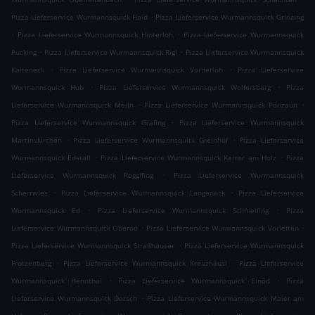
.
Pizza Lieferservice Wurmannsquick Haid
Pizza Lieferservice Wurmannsquick Grinzing
.
.
Pizza Lieferservice Wurmannsquick Hinterloh
Pizza Lieferservice Wurmannsquick
.
.
Pucking
Pizza Lieferservice Wurmannsquick Rigl
Pizza Lieferservice Wurmannsquick
.
.
Kalteneck
Pizza Lieferservice Wurmannsquick Vorderloh
Pizza Lieferservice
.
.
Wurmannsquick Hub
Pizza Lieferservice Wurmannsquick Wolfersberg
Pizza
.
.
Lieferservice Wurmannsquick Meiln
Pizza Lieferservice Wurmannsquick Ponzaun
.
Pizza Lieferservice Wurmannsquick Grafing
Pizza Lieferservice Wurmannsquick
.
.
Martinskirchen
Pizza Lieferservice Wurmannsquick Greinhof
Pizza Lieferservice
.
.
Wurmannsquick Edstall
Pizza Lieferservice Wurmannsquick Karrer am Holz
Pizza
.
Lieferservice Wurmannsquick Rogglfing
Pizza Lieferservice Wurmannsquick
.
.
Scherrwies
Pizza Lieferservice Wurmannsquick Langeneck
Pizza Lieferservice
.
.
Wurmannsquick Ed
Pizza Lieferservice Wurmannsquick Schmelling
Pizza
.
.
Lieferservice Wurmannsquick Oberöd
Pizza Lieferservice Wurmannsquick Vorleiten
.
Pizza Lieferservice Wurmannsquick Straßhäuser
Pizza Lieferservice Wurmannsquick
.
.
Frotzenberg
Pizza Lieferservice Wurmannsquick Kreuzhäusl
Pizza Lieferservice
.
.
Wurmannsquick Hennthal
Pizza Lieferservice Wurmannsquick Einöd
Pizza
.
Lieferservice Wurmannsquick Dersch
Pizza Lieferservice Wurmannsquick Maier am
.
.