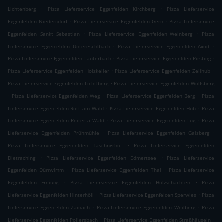
.
.
Lichtenberg
Pizza Lieferservice Eggenfelden Kirchberg
Pizza Lieferservice
.
.
Eggenfelden Niederndorf
Pizza Lieferservice Eggenfelden Gern
Pizza Lieferservice
.
.
Eggenfelden Sankt Sebastian
Pizza Lieferservice Eggenfelden Weinberg
Pizza
.
.
Lieferservice Eggenfelden Untereschlbach
Pizza Lieferservice Eggenfelden Axöd
.
.
Pizza Lieferservice Eggenfelden Lauterbach
Pizza Lieferservice Eggenfelden Pirsting
.
.
Pizza Lieferservice Eggenfelden Holzkeller
Pizza Lieferservice Eggenfelden Zellhub
.
Pizza Lieferservice Eggenfelden Lichtlberg
Pizza Lieferservice Eggenfelden Wolfsberg
.
.
.
Pizza Lieferservice Eggenfelden Weg
Pizza Lieferservice Eggenfelden Berg
Pizza
.
.
Lieferservice Eggenfelden Rott am Wald
Pizza Lieferservice Eggenfelden Hub
Pizza
.
.
Lieferservice Eggenfelden Reiter a Wald
Pizza Lieferservice Eggenfelden Lug
Pizza
.
.
Lieferservice Eggenfelden Prühmühle
Pizza Lieferservice Eggenfelden Gaisberg
.
Pizza Lieferservice Eggenfelden Taschnerhof
Pizza Lieferservice Eggenfelden
.
.
Dietraching
Pizza Lieferservice Eggenfelden Edmertsee
Pizza Lieferservice
.
.
Eggenfelden Dürrwimm
Pizza Lieferservice Eggenfelden Thal
Pizza Lieferservice
.
.
Eggenfelden Freiung
Pizza Lieferservice Eggenfelden Holzschachten
Pizza
.
.
Lieferservice Eggenfelden Hinterhöll
Pizza Lieferservice Eggenfelden Sperwies
Pizza
.
.
Lieferservice Eggenfelden Zainach
Pizza Lieferservice Eggenfelden Weilberg
Pizza
.
.
Lieferservice Eggenfelden Pollersbach
Pizza Lieferservice Eggenfelden Straßhäuseln