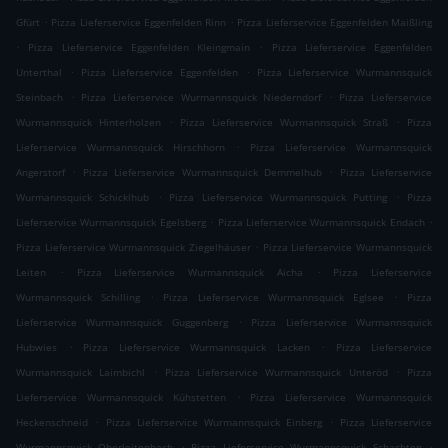
.
.
Gfürt
Pizza Lieferservice Eggenfelden Rinn
Pizza Lieferservice Eggenfelden Maißling
.
.
Pizza Lieferservice Eggenfelden Kleingmain
Pizza Lieferservice Eggenfelden
.
.
Unterthal
Pizza Lieferservice Eggenfelden
Pizza Lieferservice Wurmannsquick
.
.
Steinbach
Pizza Lieferservice Wurmannsquick Niederndorf
Pizza Lieferservice
.
.
Wurmannsquick Hinterholzen
Pizza Lieferservice Wurmannsquick Straß
Pizza
.
Lieferservice Wurmannsquick Hirschhorn
Pizza Lieferservice Wurmannsquick
.
.
Angerstorf
Pizza Lieferservice Wurmannsquick Demmelhub
Pizza Lieferservice
.
.
Wurmannsquick Schicklhub
Pizza Lieferservice Wurmannsquick Putting
Pizza
.
.
Lieferservice Wurmannsquick Egelsberg
Pizza Lieferservice Wurmannsquick Endach
.
Pizza Lieferservice Wurmannsquick Ziegelhäuser
Pizza Lieferservice Wurmannsquick
.
.
Leiten
Pizza Lieferservice Wurmannsquick Aicha
Pizza Lieferservice
.
.
Wurmannsquick Schilling
Pizza Lieferservice Wurmannsquick Eglsee
Pizza
.
Lieferservice Wurmannsquick Guggenberg
Pizza Lieferservice Wurmannsquick
.
.
Hubwies
Pizza Lieferservice Wurmannsquick Lacken
Pizza Lieferservice
.
.
Wurmannsquick Laimbichl
Pizza Lieferservice Wurmannsquick Unteröd
Pizza
.
Lieferservice Wurmannsquick Kühstetten
Pizza Lieferservice Wurmannsquick
.
.
Heckenschneid
Pizza Lieferservice Wurmannsquick Einberg
Pizza Lieferservice
.
.
Wurmannsquick Oberleitenbach
Pizza Lieferservice Wurmannsquick Schachten