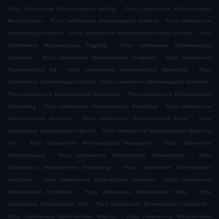
.
Pizza Lieferservice Wurmannsquick Grafing
Pizza Lieferservice Wurmannsquick
.
.
Martinskirchen
Pizza Lieferservice Wurmannsquick Greinhof
Pizza Lieferservice
.
.
Wurmannsquick Edstall
Pizza Lieferservice Wurmannsquick Karrer am Holz
Pizza
.
Lieferservice Wurmannsquick Rogglfing
Pizza Lieferservice Wurmannsquick
.
.
Scherrwies
Pizza Lieferservice Wurmannsquick Langeneck
Pizza Lieferservice
.
.
Wurmannsquick Ed
Pizza Lieferservice Wurmannsquick Schmelling
Pizza
.
.
Lieferservice Wurmannsquick Oberöd
Pizza Lieferservice Wurmannsquick Vorleiten
.
Pizza Lieferservice Wurmannsquick Straßhäuser
Pizza Lieferservice Wurmannsquick
.
.
Frotzenberg
Pizza Lieferservice Wurmannsquick Kreuzhäusl
Pizza Lieferservice
.
.
Wurmannsquick Hennthal
Pizza Lieferservice Wurmannsquick Einöd
Pizza
.
Lieferservice Wurmannsquick Dersch
Pizza Lieferservice Wurmannsquick Maier am
.
.
Holz
Pizza Lieferservice Wurmannsquick Baumgarten
Pizza Lieferservice
.
.
Wurmannsquick
Pizza Lieferservice Mitterskirchen Hammersbach
Pizza
.
Lieferservice Mitterskirchen Krandsberg
Pizza Lieferservice Mitterskirchen
.
.
Hirschhorn
Pizza Lieferservice Mitterskirchen Fraundorf
Pizza Lieferservice
.
.
Mitterskirchen Kirchholzen
Pizza Lieferservice Mitterskirchen Hofau
Pizza
.
.
Lieferservice Mitterskirchen Thal
Pizza Lieferservice Mitterskirchen Leitenbach
.
Pizza Lieferservice Mitterskirchen Mayrhof
Pizza Lieferservice Mitterskirchen