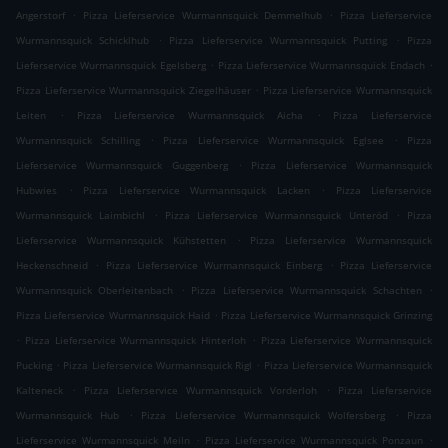
.
.
Angerstorf
Pizza Lieferservice Wurmannsquick Demmelhub
Pizza Lieferservice
.
.
Wurmannsquick Schicklhub
Pizza Lieferservice Wurmannsquick Putting
Pizza
.
.
Lieferservice Wurmannsquick Egelsberg
Pizza Lieferservice Wurmannsquick Endach
.
Pizza Lieferservice Wurmannsquick Ziegelhäuser
Pizza Lieferservice Wurmannsquick
.
.
Leiten
Pizza Lieferservice Wurmannsquick Aicha
Pizza Lieferservice
.
.
Wurmannsquick Schilling
Pizza Lieferservice Wurmannsquick Eglsee
Pizza
.
Lieferservice Wurmannsquick Guggenberg
Pizza Lieferservice Wurmannsquick
.
.
Hubwies
Pizza Lieferservice Wurmannsquick Lacken
Pizza Lieferservice
.
.
Wurmannsquick Laimbichl
Pizza Lieferservice Wurmannsquick Unteröd
Pizza
.
Lieferservice Wurmannsquick Kühstetten
Pizza Lieferservice Wurmannsquick
.
.
Heckenschneid
Pizza Lieferservice Wurmannsquick Einberg
Pizza Lieferservice
.
.
Wurmannsquick Oberleitenbach
Pizza Lieferservice Wurmannsquick Schachten
.
Pizza Lieferservice Wurmannsquick Haid
Pizza Lieferservice Wurmannsquick Grinzing
.
.
Pizza Lieferservice Wurmannsquick Hinterloh
Pizza Lieferservice Wurmannsquick
.
.
Pucking
Pizza Lieferservice Wurmannsquick Rigl
Pizza Lieferservice Wurmannsquick
.
.
Kalteneck
Pizza Lieferservice Wurmannsquick Vorderloh
Pizza Lieferservice
.
.
Wurmannsquick Hub
Pizza Lieferservice Wurmannsquick Wolfersberg
Pizza
.
.
Lieferservice Wurmannsquick Meiln
Pizza Lieferservice Wurmannsquick Ponzaun