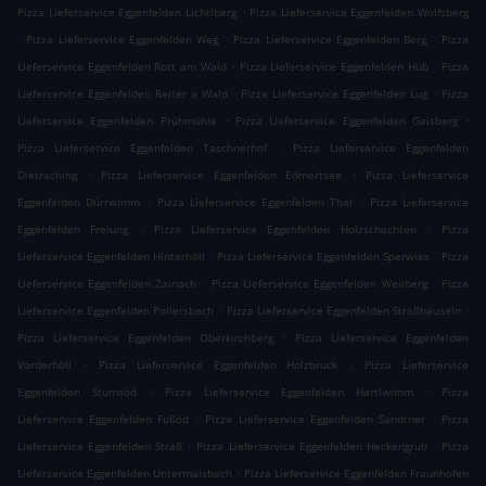
.
Pizza Lieferservice Eggenfelden Lichtlberg
Pizza Lieferservice Eggenfelden Wolfsberg
.
.
.
Pizza Lieferservice Eggenfelden Weg
Pizza Lieferservice Eggenfelden Berg
Pizza
.
.
Lieferservice Eggenfelden Rott am Wald
Pizza Lieferservice Eggenfelden Hub
Pizza
.
.
Lieferservice Eggenfelden Reiter a Wald
Pizza Lieferservice Eggenfelden Lug
Pizza
.
.
Lieferservice Eggenfelden Prühmühle
Pizza Lieferservice Eggenfelden Gaisberg
.
Pizza Lieferservice Eggenfelden Taschnerhof
Pizza Lieferservice Eggenfelden
.
.
Dietraching
Pizza Lieferservice Eggenfelden Edmertsee
Pizza Lieferservice
.
.
Eggenfelden Dürrwimm
Pizza Lieferservice Eggenfelden Thal
Pizza Lieferservice
.
.
Eggenfelden Freiung
Pizza Lieferservice Eggenfelden Holzschachten
Pizza
.
.
Lieferservice Eggenfelden Hinterhöll
Pizza Lieferservice Eggenfelden Sperwies
Pizza
.
.
Lieferservice Eggenfelden Zainach
Pizza Lieferservice Eggenfelden Weilberg
Pizza
.
.
Lieferservice Eggenfelden Pollersbach
Pizza Lieferservice Eggenfelden Straßhäuseln
.
Pizza Lieferservice Eggenfelden Oberkirchberg
Pizza Lieferservice Eggenfelden
.
.
Vorderhöll
Pizza Lieferservice Eggenfelden Holzbruck
Pizza Lieferservice
.
.
Eggenfelden Stumsöd
Pizza Lieferservice Eggenfelden Hartlwimm
Pizza
.
.
Lieferservice Eggenfelden Fußöd
Pizza Lieferservice Eggenfelden Sandtner
Pizza
.
.
Lieferservice Eggenfelden Straß
Pizza Lieferservice Eggenfelden Heckengrub
Pizza
.
Lieferservice Eggenfelden Untermaisbach
Pizza Lieferservice Eggenfelden Fraunhofen