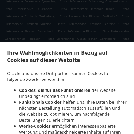
.
.
Lieferservice Falkenberg Eggerding
Pizza Lieferservice Falkenberg Obersteinbach
.
.
Pizza Lieferservice Falkenberg
Pizza Lieferservice Rimbach Irlach
Pizza
.
.
Lieferservice Rimbach Greinsberg
Pizza Lieferservice Rimbach Volksdorf
Pizza
.
.
Lieferservice Rimbach Vogging
Pizza Lieferservice Rimbach Dietring
Pizza
.
.
Lieferservice Rimbach Rattenbach
Pizza Lieferservice Rimbach
Pizza Lieferservice
.
.
Geratskirchen Heizbach
Pizza Lieferservice Geratskirchen Geratsberg
Pizza
.
Lieferservice Geratskirchen Großeggenberg
Pizza Lieferservice Geratskirchen
Ihre Wahlmöglichkeiten in Bezug auf
.
.
Braunsberg
Pizza Lieferservice Geratskirchen Ohnatsberg
Pizza Lieferservice
Cookies auf dieser Website
.
.
Geratskirchen Kleineggenberg
Pizza Lieferservice Geratskirchen Überackersdorf
.
Pizza Lieferservice Geratskirchen Schachten
Pizza Lieferservice Geratskirchen
Oracle und unsere Drittpartner können Cookies für
.
.
Garten
Pizza Lieferservice Geratskirchen Asenkerschbaum
Pizza Lieferservice
folgende Zwecke verwenden:
.
.
Geratskirchen Feuchtgrub
Pizza Lieferservice Geratskirchen Hermannsreut
Pizza
Cookies, die für das Funktionieren
der Website
.
.
Lieferservice Geratskirchen Haneck
Pizza Lieferservice Geratskirchen
Pizza
unbedingt erforderlich sind
.
.
Lieferservice Pleiskirchen Neuerding
Pizza Lieferservice Pleiskirchen Altsberg
Pizza
Funktionale Cookies
helfen uns, Ihre Daten bei Ihrer
.
.
Lieferservice Pleiskirchen Laibeng
Pizza Lieferservice Pleiskirchen Ruhnstetten
nächsten Bestellung automatisch auszufüllen und
.
.
die Website zu optimieren, um nachfolgende
Pizza Lieferservice Pleiskirchen Furth
Pizza Lieferservice Pleiskirchen Willhartsberg
Bestellungen zu erleichtern
.
.
Pizza Lieferservice Pleiskirchen Wilhartsberg
Pizza Lieferservice Pleiskirchen Walln
Werbe-Cookies
ermöglichen interessenbasierte
.
.
Pizza Lieferservice Pleiskirchen Wolfsgrub
Pizza Lieferservice Pleiskirchen
Pizza
Werbung und maßgeschneiderte Inhalte auf Ihren