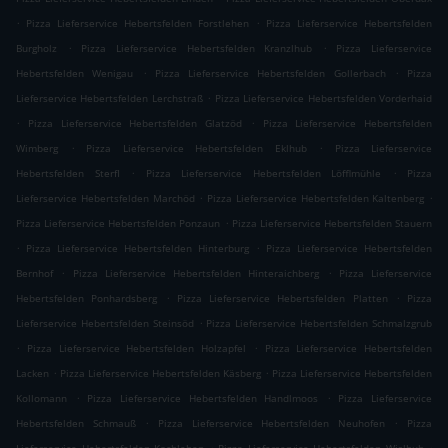
.
.
Pizza Lieferservice Hebertsfelden Forstlehen
Pizza Lieferservice Hebertsfelden
.
.
Burgholz
Pizza Lieferservice Hebertsfelden Kranzlhub
Pizza Lieferservice
.
.
Hebertsfelden Wenigau
Pizza Lieferservice Hebertsfelden Gollerbach
Pizza
.
Lieferservice Hebertsfelden Lerchstraß
Pizza Lieferservice Hebertsfelden Vorderhaid
.
.
Pizza Lieferservice Hebertsfelden Glatzöd
Pizza Lieferservice Hebertsfelden
.
.
Wimberg
Pizza Lieferservice Hebertsfelden Eklhub
Pizza Lieferservice
.
.
Hebertsfelden Sterfl
Pizza Lieferservice Hebertsfelden Löfflmühle
Pizza
.
.
Lieferservice Hebertsfelden Marchöd
Pizza Lieferservice Hebertsfelden Kaltenberg
.
Pizza Lieferservice Hebertsfelden Ponzaun
Pizza Lieferservice Hebertsfelden Stauern
.
.
Pizza Lieferservice Hebertsfelden Hinterburg
Pizza Lieferservice Hebertsfelden
.
.
Bernhof
Pizza Lieferservice Hebertsfelden Hinteraichberg
Pizza Lieferservice
.
.
Hebertsfelden Ponhardsberg
Pizza Lieferservice Hebertsfelden Platten
Pizza
.
Lieferservice Hebertsfelden Steinsöd
Pizza Lieferservice Hebertsfelden Schmalzgrub
.
.
Pizza Lieferservice Hebertsfelden Holzapfel
Pizza Lieferservice Hebertsfelden
.
.
Lacken
Pizza Lieferservice Hebertsfelden Käsberg
Pizza Lieferservice Hebertsfelden
.
.
Kollomann
Pizza Lieferservice Hebertsfelden Handlmoos
Pizza Lieferservice
.
.
Hebertsfelden Schmauß
Pizza Lieferservice Hebertsfelden Neuhofen
Pizza
.
.