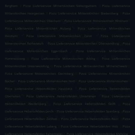
.
.
Bergham
Pizza Lieferservice Mitterskirchen Siebengattern
Pizza Lieferservice
.
.
Mitterskirchen Haargassen
Pizza Lieferservice Mitterskirchen Biedersberg
Pizza
.
.
Lieferservice Mitterskirchen Oberham
Pizza Lieferservice Mitterskirchen Winiham
.
Pizza Lieferservice Mitterskirchen Atzberg
Pizza Lieferservice Mitterskirchen
.
.
Holzham
Pizza Lieferservice Mitterskirchen Zankl
Pizza Lieferservice
.
.
Mitterskirchen Rotheneich
Pizza Lieferservice Mitterskirchen Oberwendling
Pizza
.
Lieferservice Mitterskirchen Eggersbach
Pizza Lieferservice Mitterskirchen
.
.
Hummelsberg
Pizza Lieferservice Mitterskirchen Arbing
Pizza Lieferservice
.
.
Mitterskirchen Unterwendling
Pizza Lieferservice Mitterskirchen Mitterschweib
.
Pizza Lieferservice Mitterskirchen Dachsberg
Pizza Lieferservice Mitterskirchen
.
.
.
Büchel
Pizza Lieferservice Mitterskirchen Hirtl
Pizza Lieferservice Mitterskirchen
.
Pizza Lieferservice Hebertsfelden Hausbeck
Pizza Lieferservice Hebertsfelden
.
.
Oberlehen
Pizza Lieferservice Hebertsfelden Unterlehen
Pizza Lieferservice
.
.
Hebertsfelden Weidelsberg
Pizza Lieferservice Hebertsfelden Griffl
Pizza
.
.
Lieferservice Hebertsfelden Lerch
Pizza Lieferservice Hebertsfelden Spanberg
Pizza
.
.
Lieferservice Hebertsfelden Zellhub
Pizza Lieferservice Hebertsfelden Reisl
Pizza
.
.
Lieferservice Hebertsfelden Luberg
Pizza Lieferservice Hebertsfelden Holz
Pizza
.
.
Lieferservice Hebertsfelden Faltermeier
Pizza Lieferservice Hebertsfelden Mehring