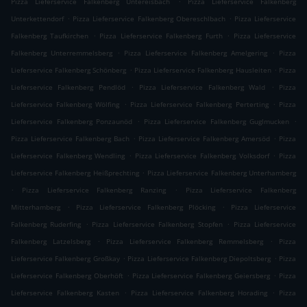
Pizza Lieferservice Falkenberg Untereisbach
Pizza Lieferservice Falkenberg
.
.
Unterkettendorf
Pizza Lieferservice Falkenberg Obereschlbach
Pizza Lieferservice
.
.
Falkenberg Taufkirchen
Pizza Lieferservice Falkenberg Furth
Pizza Lieferservice
.
.
Falkenberg Unterremmelsberg
Pizza Lieferservice Falkenberg Amelgering
Pizza
.
.
Lieferservice Falkenberg Schönberg
Pizza Lieferservice Falkenberg Hausleiten
Pizza
.
.
Lieferservice Falkenberg Pendlöd
Pizza Lieferservice Falkenberg Wald
Pizza
.
.
Lieferservice Falkenberg Wölfing
Pizza Lieferservice Falkenberg Perterting
Pizza
.
.
Lieferservice Falkenberg Ponzaunöd
Pizza Lieferservice Falkenberg Guglmucken
.
.
Pizza Lieferservice Falkenberg Bach
Pizza Lieferservice Falkenberg Amersöd
Pizza
.
.
Lieferservice Falkenberg Wendling
Pizza Lieferservice Falkenberg Volksdorf
Pizza
.
Lieferservice Falkenberg Heißprechting
Pizza Lieferservice Falkenberg Unterhamberg
.
.
Pizza Lieferservice Falkenberg Ranzing
Pizza Lieferservice Falkenberg
.
.
Mitterhamberg
Pizza Lieferservice Falkenberg Plöcking
Pizza Lieferservice
.
.
Falkenberg Ruderfing
Pizza Lieferservice Falkenberg Stopfen
Pizza Lieferservice
.
.
Falkenberg Latzelsberg
Pizza Lieferservice Falkenberg Remmelsberg
Pizza
.
.
Lieferservice Falkenberg Großkay
Pizza Lieferservice Falkenberg Diepoltsberg
Pizza
.
.
Lieferservice Falkenberg Oberhöft
Pizza Lieferservice Falkenberg Geiersberg
Pizza
.
.
Lieferservice Falkenberg Kasten
Pizza Lieferservice Falkenberg Horading
Pizza