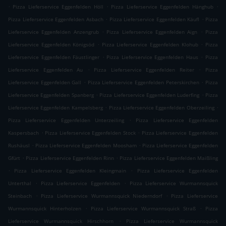
.
.
.
Pizza Lieferservice Eggenfelden Höll
Pizza Lieferservice Eggenfelden Hänghub
.
.
Pizza Lieferservice Eggenfelden Asbach
Pizza Lieferservice Eggenfelden Käufl
Pizza
.
.
Lieferservice Eggenfelden Anzengrub
Pizza Lieferservice Eggenfelden Aign
Pizza
.
.
Lieferservice Eggenfelden Königsöd
Pizza Lieferservice Eggenfelden Klohub
Pizza
.
.
Lieferservice Eggenfelden Fäustlinger
Pizza Lieferservice Eggenfelden Haus
Pizza
.
.
Lieferservice Eggenfelden Au
Pizza Lieferservice Eggenfelden Reiter
Pizza
.
.
Lieferservice Eggenfelden Gall
Pizza Lieferservice Eggenfelden Peterskirchen
Pizza
.
.
Lieferservice Eggenfelden Spanberg
Pizza Lieferservice Eggenfelden Luderfing
Pizza
.
.
Lieferservice Eggenfelden Kampelsberg
Pizza Lieferservice Eggenfelden Oberzeiling
.
Pizza Lieferservice Eggenfelden Unterzeiling
Pizza Lieferservice Eggenfelden
.
.
Kaspersbach
Pizza Lieferservice Eggenfelden Stock
Pizza Lieferservice Eggenfelden
.
.
Rushäusl
Pizza Lieferservice Eggenfelden Moosham
Pizza Lieferservice Eggenfelden
.
.
Gfürt
Pizza Lieferservice Eggenfelden Rinn
Pizza Lieferservice Eggenfelden Maißling
.
.
Pizza Lieferservice Eggenfelden Kleingmain
Pizza Lieferservice Eggenfelden
.
.
Unterthal
Pizza Lieferservice Eggenfelden
Pizza Lieferservice Wurmannsquick
.
.
Steinbach
Pizza Lieferservice Wurmannsquick Niederndorf
Pizza Lieferservice
.
.
Wurmannsquick Hinterholzen
Pizza Lieferservice Wurmannsquick Straß
Pizza
.
Lieferservice Wurmannsquick Hirschhorn
Pizza Lieferservice Wurmannsquick