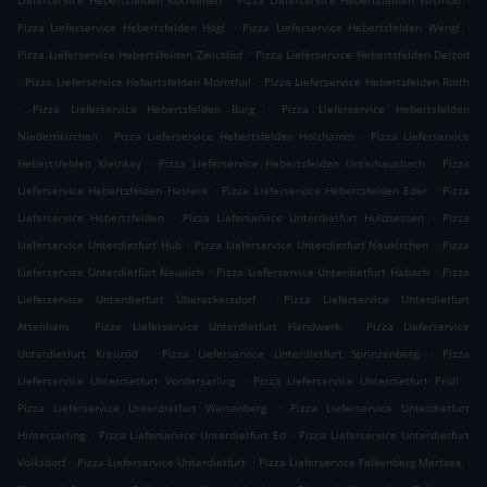
Lieferservice Hebertsfelden Kochlehen
Pizza Lieferservice Hebertsfelden Wislhub
.
.
Pizza Lieferservice Hebertsfelden Högl
Pizza Lieferservice Hebertsfelden Wengl
.
Pizza Lieferservice Hebertsfelden Zwicklöd
Pizza Lieferservice Hebertsfelden Delzöd
.
.
Pizza Lieferservice Hebertsfelden Mornthal
Pizza Lieferservice Hebertsfelden Roith
.
.
Pizza Lieferservice Hebertsfelden Burg
Pizza Lieferservice Hebertsfelden
.
.
Niedernkirchen
Pizza Lieferservice Hebertsfelden Holzhamm
Pizza Lieferservice
.
.
Hebertsfelden Kleinkay
Pizza Lieferservice Hebertsfelden Unterhausbach
Pizza
.
.
Lieferservice Hebertsfelden Hasleck
Pizza Lieferservice Hebertsfelden Eder
Pizza
.
.
Lieferservice Hebertsfelden
Pizza Lieferservice Unterdietfurt Huldsessen
Pizza
.
.
Lieferservice Unterdietfurt Hub
Pizza Lieferservice Unterdietfurt Neukirchen
Pizza
.
.
Lieferservice Unterdietfurt Neuaich
Pizza Lieferservice Unterdietfurt Habach
Pizza
.
Lieferservice Unterdietfurt Überackersdorf
Pizza Lieferservice Unterdietfurt
.
.
Attenham
Pizza Lieferservice Unterdietfurt Handwerk
Pizza Lieferservice
.
.
Unterdietfurt Kreuzöd
Pizza Lieferservice Unterdietfurt Sprinzenberg
Pizza
.
.
Lieferservice Unterdietfurt Vordersarling
Pizza Lieferservice Unterdietfurt Prüll
.
Pizza Lieferservice Unterdietfurt Waisenberg
Pizza Lieferservice Unterdietfurt
.
.
Hintersarling
Pizza Lieferservice Unterdietfurt Ed
Pizza Lieferservice Unterdietfurt
.
.
.
Volksdorf
Pizza Lieferservice Unterdietfurt
Pizza Lieferservice Falkenberg Mertsee
.