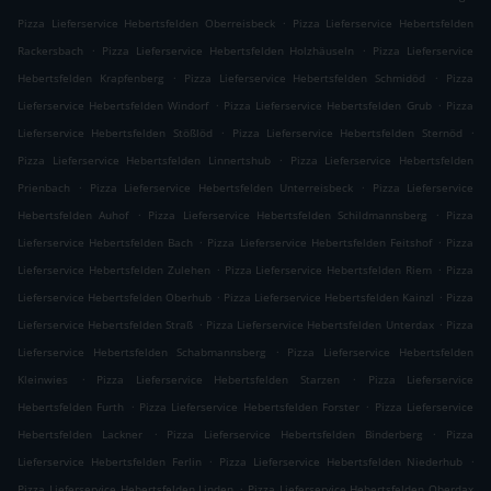
.
Pizza Lieferservice Hebertsfelden Oberreisbeck
Pizza Lieferservice Hebertsfelden
.
.
Rackersbach
Pizza Lieferservice Hebertsfelden Holzhäuseln
Pizza Lieferservice
.
.
Hebertsfelden Krapfenberg
Pizza Lieferservice Hebertsfelden Schmidöd
Pizza
.
.
Lieferservice Hebertsfelden Windorf
Pizza Lieferservice Hebertsfelden Grub
Pizza
.
.
Lieferservice Hebertsfelden Stößlöd
Pizza Lieferservice Hebertsfelden Sternöd
.
Pizza Lieferservice Hebertsfelden Linnertshub
Pizza Lieferservice Hebertsfelden
.
.
Prienbach
Pizza Lieferservice Hebertsfelden Unterreisbeck
Pizza Lieferservice
.
.
Hebertsfelden Auhof
Pizza Lieferservice Hebertsfelden Schildmannsberg
Pizza
.
.
Lieferservice Hebertsfelden Bach
Pizza Lieferservice Hebertsfelden Feitshof
Pizza
.
.
Lieferservice Hebertsfelden Zulehen
Pizza Lieferservice Hebertsfelden Riem
Pizza
.
.
Lieferservice Hebertsfelden Oberhub
Pizza Lieferservice Hebertsfelden Kainzl
Pizza
.
.
Lieferservice Hebertsfelden Straß
Pizza Lieferservice Hebertsfelden Unterdax
Pizza
.
Lieferservice Hebertsfelden Schabmannsberg
Pizza Lieferservice Hebertsfelden
.
.
Kleinwies
Pizza Lieferservice Hebertsfelden Starzen
Pizza Lieferservice
.
.
Hebertsfelden Furth
Pizza Lieferservice Hebertsfelden Forster
Pizza Lieferservice
.
.
Hebertsfelden Lackner
Pizza Lieferservice Hebertsfelden Binderberg
Pizza
.
.
Lieferservice Hebertsfelden Ferlin
Pizza Lieferservice Hebertsfelden Niederhub
.
Pizza Lieferservice Hebertsfelden Linden
Pizza Lieferservice Hebertsfelden Oberdax