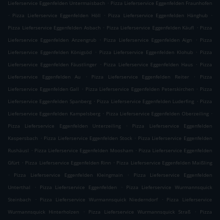
.
Lieferservice Eggenfelden Untermaisbach
Pizza Lieferservice Eggenfelden Fraunhofen
.
.
.
Pizza Lieferservice Eggenfelden Höll
Pizza Lieferservice Eggenfelden Hänghub
.
.
Pizza Lieferservice Eggenfelden Asbach
Pizza Lieferservice Eggenfelden Käufl
Pizza
.
.
Lieferservice Eggenfelden Anzengrub
Pizza Lieferservice Eggenfelden Aign
Pizza
.
.
Lieferservice Eggenfelden Königsöd
Pizza Lieferservice Eggenfelden Klohub
Pizza
.
.
Lieferservice Eggenfelden Fäustlinger
Pizza Lieferservice Eggenfelden Haus
Pizza
.
.
Lieferservice Eggenfelden Au
Pizza Lieferservice Eggenfelden Reiter
Pizza
.
.
Lieferservice Eggenfelden Gall
Pizza Lieferservice Eggenfelden Peterskirchen
Pizza
.
.
Lieferservice Eggenfelden Spanberg
Pizza Lieferservice Eggenfelden Luderfing
Pizza
.
.
Lieferservice Eggenfelden Kampelsberg
Pizza Lieferservice Eggenfelden Oberzeiling
.
Pizza Lieferservice Eggenfelden Unterzeiling
Pizza Lieferservice Eggenfelden
.
.
Kaspersbach
Pizza Lieferservice Eggenfelden Stock
Pizza Lieferservice Eggenfelden
.
.
Rushäusl
Pizza Lieferservice Eggenfelden Moosham
Pizza Lieferservice Eggenfelden
.
.
Gfürt
Pizza Lieferservice Eggenfelden Rinn
Pizza Lieferservice Eggenfelden Maißling
.
.
Pizza Lieferservice Eggenfelden Kleingmain
Pizza Lieferservice Eggenfelden
.
.
Unterthal
Pizza Lieferservice Eggenfelden
Pizza Lieferservice Wurmannsquick
.
.
Steinbach
Pizza Lieferservice Wurmannsquick Niederndorf
Pizza Lieferservice
.
.
Wurmannsquick Hinterholzen
Pizza Lieferservice Wurmannsquick Straß
Pizza