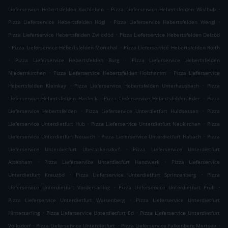
.
.
Lieferservice Hebertsfelden Kochlehen
Pizza Lieferservice Hebertsfelden Wislhub
.
.
Pizza Lieferservice Hebertsfelden Högl
Pizza Lieferservice Hebertsfelden Wengl
.
Pizza Lieferservice Hebertsfelden Zwicklöd
Pizza Lieferservice Hebertsfelden Delzöd
.
.
Pizza Lieferservice Hebertsfelden Mornthal
Pizza Lieferservice Hebertsfelden Roith
.
.
Pizza Lieferservice Hebertsfelden Burg
Pizza Lieferservice Hebertsfelden
.
.
Niedernkirchen
Pizza Lieferservice Hebertsfelden Holzhamm
Pizza Lieferservice
.
.
Hebertsfelden Kleinkay
Pizza Lieferservice Hebertsfelden Unterhausbach
Pizza
.
.
Lieferservice Hebertsfelden Hasleck
Pizza Lieferservice Hebertsfelden Eder
Pizza
.
.
Lieferservice Hebertsfelden
Pizza Lieferservice Unterdietfurt Huldsessen
Pizza
.
.
Lieferservice Unterdietfurt Hub
Pizza Lieferservice Unterdietfurt Neukirchen
Pizza
.
.
Lieferservice Unterdietfurt Neuaich
Pizza Lieferservice Unterdietfurt Habach
Pizza
.
Lieferservice Unterdietfurt Überackersdorf
Pizza Lieferservice Unterdietfurt
.
.
Attenham
Pizza Lieferservice Unterdietfurt Handwerk
Pizza Lieferservice
.
.
Unterdietfurt Kreuzöd
Pizza Lieferservice Unterdietfurt Sprinzenberg
Pizza
.
.
Lieferservice Unterdietfurt Vordersarling
Pizza Lieferservice Unterdietfurt Prüll
.
Pizza Lieferservice Unterdietfurt Waisenberg
Pizza Lieferservice Unterdietfurt
.
.
Hintersarling
Pizza Lieferservice Unterdietfurt Ed
Pizza Lieferservice Unterdietfurt
.
.
.
Volksdorf
Pizza Lieferservice Unterdietfurt
Pizza Lieferservice Falkenberg Mertsee