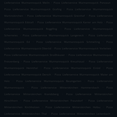
.
.
Lieferservice Wurmannsquick Meiln
Pizza Lieferservice Wurmannsquick Ponzaun
.
Pizza Lieferservice Wurmannsquick Grafing
Pizza Lieferservice Wurmannsquick
.
.
Martinskirchen
Pizza Lieferservice Wurmannsquick Greinhof
Pizza Lieferservice
.
.
Wurmannsquick Edstall
Pizza Lieferservice Wurmannsquick Karrer am Holz
Pizza
.
Lieferservice Wurmannsquick Rogglfing
Pizza Lieferservice Wurmannsquick
.
.
Scherrwies
Pizza Lieferservice Wurmannsquick Langeneck
Pizza Lieferservice
.
.
Wurmannsquick Ed
Pizza Lieferservice Wurmannsquick Schmelling
Pizza
.
.
Lieferservice Wurmannsquick Oberöd
Pizza Lieferservice Wurmannsquick Vorleiten
.
Pizza Lieferservice Wurmannsquick Straßhäuser
Pizza Lieferservice Wurmannsquick
.
.
Frotzenberg
Pizza Lieferservice Wurmannsquick Kreuzhäusl
Pizza Lieferservice
.
.
Wurmannsquick Hennthal
Pizza Lieferservice Wurmannsquick Einöd
Pizza
.
Lieferservice Wurmannsquick Dersch
Pizza Lieferservice Wurmannsquick Maier am
.
.
Holz
Pizza Lieferservice Wurmannsquick Baumgarten
Pizza Lieferservice
.
.
Wurmannsquick
Pizza Lieferservice Mitterskirchen Hammersbach
Pizza
.
Lieferservice Mitterskirchen Krandsberg
Pizza Lieferservice Mitterskirchen
.
.
Hirschhorn
Pizza Lieferservice Mitterskirchen Fraundorf
Pizza Lieferservice
.
.
Mitterskirchen Kirchholzen
Pizza Lieferservice Mitterskirchen Hofau
Pizza
.
.
Lieferservice Mitterskirchen Thal
Pizza Lieferservice Mitterskirchen Leitenbach