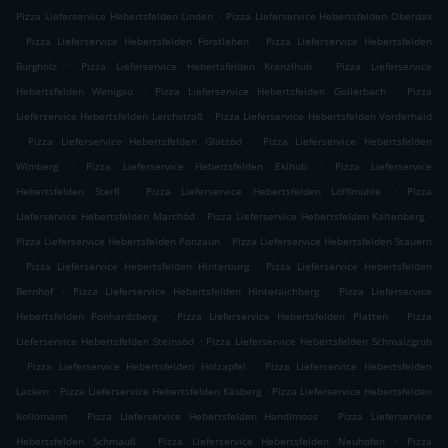
.
Pizza Lieferservice Hebertsfelden Linden
Pizza Lieferservice Hebertsfelden Oberdax
.
.
Pizza Lieferservice Hebertsfelden Forstlehen
Pizza Lieferservice Hebertsfelden
.
.
Burgholz
Pizza Lieferservice Hebertsfelden Kranzlhub
Pizza Lieferservice
.
.
Hebertsfelden Wenigau
Pizza Lieferservice Hebertsfelden Gollerbach
Pizza
.
Lieferservice Hebertsfelden Lerchstraß
Pizza Lieferservice Hebertsfelden Vorderhaid
.
.
Pizza Lieferservice Hebertsfelden Glatzöd
Pizza Lieferservice Hebertsfelden
.
.
Wimberg
Pizza Lieferservice Hebertsfelden Eklhub
Pizza Lieferservice
.
.
Hebertsfelden Sterfl
Pizza Lieferservice Hebertsfelden Löfflmühle
Pizza
.
.
Lieferservice Hebertsfelden Marchöd
Pizza Lieferservice Hebertsfelden Kaltenberg
.
Pizza Lieferservice Hebertsfelden Ponzaun
Pizza Lieferservice Hebertsfelden Stauern
.
.
Pizza Lieferservice Hebertsfelden Hinterburg
Pizza Lieferservice Hebertsfelden
.
.
Bernhof
Pizza Lieferservice Hebertsfelden Hinteraichberg
Pizza Lieferservice
.
.
Hebertsfelden Ponhardsberg
Pizza Lieferservice Hebertsfelden Platten
Pizza
.
Lieferservice Hebertsfelden Steinsöd
Pizza Lieferservice Hebertsfelden Schmalzgrub
.
.
Pizza Lieferservice Hebertsfelden Holzapfel
Pizza Lieferservice Hebertsfelden
.
.
Lacken
Pizza Lieferservice Hebertsfelden Käsberg
Pizza Lieferservice Hebertsfelden
.
.
Kollomann
Pizza Lieferservice Hebertsfelden Handlmoos
Pizza Lieferservice
.
.
Hebertsfelden Schmauß
Pizza Lieferservice Hebertsfelden Neuhofen
Pizza