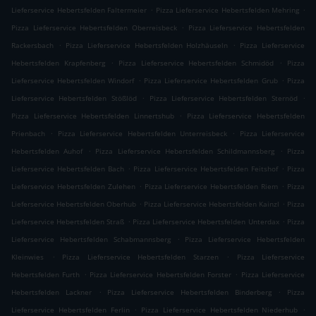
.
.
Lieferservice Hebertsfelden Faltermeier
Pizza Lieferservice Hebertsfelden Mehring
.
Pizza Lieferservice Hebertsfelden Oberreisbeck
Pizza Lieferservice Hebertsfelden
.
.
Rackersbach
Pizza Lieferservice Hebertsfelden Holzhäuseln
Pizza Lieferservice
.
.
Hebertsfelden Krapfenberg
Pizza Lieferservice Hebertsfelden Schmidöd
Pizza
.
.
Lieferservice Hebertsfelden Windorf
Pizza Lieferservice Hebertsfelden Grub
Pizza
.
.
Lieferservice Hebertsfelden Stößlöd
Pizza Lieferservice Hebertsfelden Sternöd
.
Pizza Lieferservice Hebertsfelden Linnertshub
Pizza Lieferservice Hebertsfelden
.
.
Prienbach
Pizza Lieferservice Hebertsfelden Unterreisbeck
Pizza Lieferservice
.
.
Hebertsfelden Auhof
Pizza Lieferservice Hebertsfelden Schildmannsberg
Pizza
.
.
Lieferservice Hebertsfelden Bach
Pizza Lieferservice Hebertsfelden Feitshof
Pizza
.
.
Lieferservice Hebertsfelden Zulehen
Pizza Lieferservice Hebertsfelden Riem
Pizza
.
.
Lieferservice Hebertsfelden Oberhub
Pizza Lieferservice Hebertsfelden Kainzl
Pizza
.
.
Lieferservice Hebertsfelden Straß
Pizza Lieferservice Hebertsfelden Unterdax
Pizza
.
Lieferservice Hebertsfelden Schabmannsberg
Pizza Lieferservice Hebertsfelden
.
.
Kleinwies
Pizza Lieferservice Hebertsfelden Starzen
Pizza Lieferservice
.
.
Hebertsfelden Furth
Pizza Lieferservice Hebertsfelden Forster
Pizza Lieferservice
.
.
Hebertsfelden Lackner
Pizza Lieferservice Hebertsfelden Binderberg
Pizza
.
.
Lieferservice Hebertsfelden Ferlin
Pizza Lieferservice Hebertsfelden Niederhub