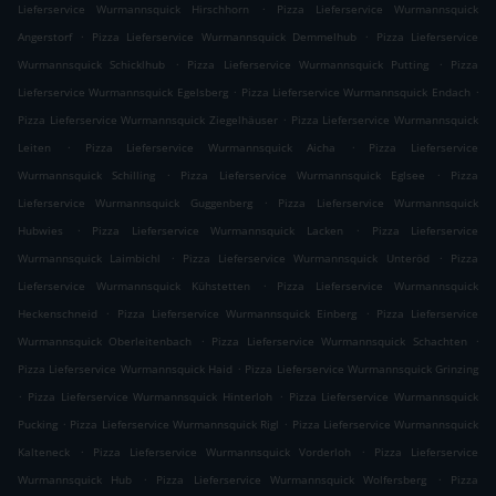
.
Lieferservice Wurmannsquick Hirschhorn
Pizza Lieferservice Wurmannsquick
.
.
Angerstorf
Pizza Lieferservice Wurmannsquick Demmelhub
Pizza Lieferservice
.
.
Wurmannsquick Schicklhub
Pizza Lieferservice Wurmannsquick Putting
Pizza
.
.
Lieferservice Wurmannsquick Egelsberg
Pizza Lieferservice Wurmannsquick Endach
.
Pizza Lieferservice Wurmannsquick Ziegelhäuser
Pizza Lieferservice Wurmannsquick
.
.
Leiten
Pizza Lieferservice Wurmannsquick Aicha
Pizza Lieferservice
.
.
Wurmannsquick Schilling
Pizza Lieferservice Wurmannsquick Eglsee
Pizza
.
Lieferservice Wurmannsquick Guggenberg
Pizza Lieferservice Wurmannsquick
.
.
Hubwies
Pizza Lieferservice Wurmannsquick Lacken
Pizza Lieferservice
.
.
Wurmannsquick Laimbichl
Pizza Lieferservice Wurmannsquick Unteröd
Pizza
.
Lieferservice Wurmannsquick Kühstetten
Pizza Lieferservice Wurmannsquick
.
.
Heckenschneid
Pizza Lieferservice Wurmannsquick Einberg
Pizza Lieferservice
.
.
Wurmannsquick Oberleitenbach
Pizza Lieferservice Wurmannsquick Schachten
.
Pizza Lieferservice Wurmannsquick Haid
Pizza Lieferservice Wurmannsquick Grinzing
.
.
Pizza Lieferservice Wurmannsquick Hinterloh
Pizza Lieferservice Wurmannsquick
.
.
Pucking
Pizza Lieferservice Wurmannsquick Rigl
Pizza Lieferservice Wurmannsquick
.
.
Kalteneck
Pizza Lieferservice Wurmannsquick Vorderloh
Pizza Lieferservice
.
.
Wurmannsquick Hub
Pizza Lieferservice Wurmannsquick Wolfersberg
Pizza