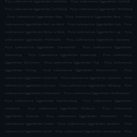
.
.
Pizza Lieferservice Eggenfelden Holzkeller
Pizza Lieferservice Eggenfelden Zellhub
.
Pizza Lieferservice Eggenfelden Lichtlberg
Pizza Lieferservice Eggenfelden Wolfsberg
.
.
.
Pizza Lieferservice Eggenfelden Weg
Pizza Lieferservice Eggenfelden Berg
Pizza
.
.
Lieferservice Eggenfelden Rott am Wald
Pizza Lieferservice Eggenfelden Hub
Pizza
.
.
Lieferservice Eggenfelden Reiter a Wald
Pizza Lieferservice Eggenfelden Lug
Pizza
.
.
Lieferservice Eggenfelden Prühmühle
Pizza Lieferservice Eggenfelden Gaisberg
.
Pizza Lieferservice Eggenfelden Taschnerhof
Pizza Lieferservice Eggenfelden
.
.
Dietraching
Pizza Lieferservice Eggenfelden Edmertsee
Pizza Lieferservice
.
.
Eggenfelden Dürrwimm
Pizza Lieferservice Eggenfelden Thal
Pizza Lieferservice
.
.
Eggenfelden Freiung
Pizza Lieferservice Eggenfelden Holzschachten
Pizza
.
.
Lieferservice Eggenfelden Hinterhöll
Pizza Lieferservice Eggenfelden Sperwies
Pizza
.
.
Lieferservice Eggenfelden Zainach
Pizza Lieferservice Eggenfelden Weilberg
Pizza
.
.
Lieferservice Eggenfelden Pollersbach
Pizza Lieferservice Eggenfelden Straßhäuseln
.
Pizza Lieferservice Eggenfelden Oberkirchberg
Pizza Lieferservice Eggenfelden
.
.
Vorderhöll
Pizza Lieferservice Eggenfelden Holzbruck
Pizza Lieferservice
.
.
Eggenfelden Stumsöd
Pizza Lieferservice Eggenfelden Hartlwimm
Pizza
.
.
Lieferservice Eggenfelden Fußöd
Pizza Lieferservice Eggenfelden Sandtner
Pizza
.
.
Lieferservice Eggenfelden Straß
Pizza Lieferservice Eggenfelden Heckengrub
Pizza