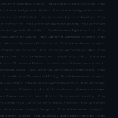
.
.
Lieferservice Eggenfelden Sandtner
Pizza Lieferservice Eggenfelden Straß
Pizza
.
.
izza Lieferservice Eggenfelden Hänghub
Pizza Lieferservice Eggenfelden Asbach
.
.
ferservice Eggenfelden Klohub
Pizza Lieferservice Eggenfelden Fäustlinger
Pizza
.
.
elden Peterskirchen
Pizza Lieferservice Eggenfelden Spanberg
Pizza Lieferservice
.
.
ferservice Eggenfelden Kaspersbach
Pizza Lieferservice Eggenfelden Stock
Pizza
.
.
service Eggenfelden Maißling
Pizza Lieferservice Eggenfelden Kleingmain
Pizza
.
za Lieferservice Wurmannsquick Hinterholzen
Pizza Lieferservice Wurmannsquick
.
.
ice Wurmannsquick Schicklhub
Pizza Lieferservice Wurmannsquick Putting
Pizza
.
.
squick Leiten
Pizza Lieferservice Wurmannsquick Aicha
Pizza Lieferservice
.
.
eferservice Wurmannsquick Lacken
Pizza Lieferservice Wurmannsquick Laimbichl
.
.
rmannsquick Einberg
Pizza Lieferservice Wurmannsquick Oberleitenbach
Pizza
.
.
h
Pizza Lieferservice Wurmannsquick Pucking
Pizza Lieferservice Wurmannsquick
.
.
quick Wolfersberg
Pizza Lieferservice Wurmannsquick Meiln
Pizza Lieferservice
.
za Lieferservice Wurmannsquick Edstall
Pizza Lieferservice Wurmannsquick Karrer
.
.
ervice Wurmannsquick Ed
Pizza Lieferservice Wurmannsquick Schmelling
Pizza
.
.
Frotzenberg
Pizza Lieferservice Wurmannsquick Kreuzhäusl
Pizza Lieferservice
.
.
a Lieferservice Wurmannsquick Baumgarten
Pizza Lieferservice Wurmannsquick
.
.
itterskirchen Fraundorf
Pizza Lieferservice Mitterskirchen Kirchholzen
Pizza