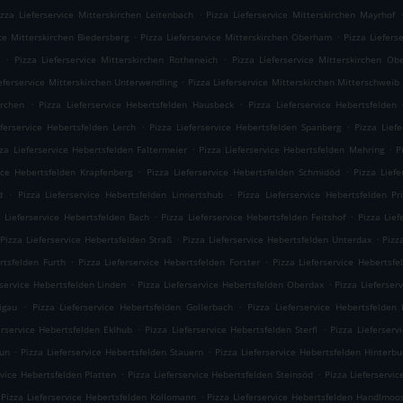
.
izza Lieferservice Mitterskirchen Leitenbach
Pizza Lieferservice Mitterskirchen Mayrhof
.
.
ice Mitterskirchen Biedersberg
Pizza Lieferservice Mitterskirchen Oberham
Pizza Liefers
.
.
Pizza Lieferservice Mitterskirchen Rotheneich
Pizza Lieferservice Mitterskirchen Ob
.
ieferservice Mitterskirchen Unterwendling
Pizza Lieferservice Mitterskirchen Mitterschweib
.
.
irchen
Pizza Lieferservice Hebertsfelden Hausbeck
Pizza Lieferservice Hebertsfelden
.
.
eferservice Hebertsfelden Lerch
Pizza Lieferservice Hebertsfelden Spanberg
Pizza Lief
.
.
zza Lieferservice Hebertsfelden Faltermeier
Pizza Lieferservice Hebertsfelden Mehring
P
.
.
vice Hebertsfelden Krapfenberg
Pizza Lieferservice Hebertsfelden Schmidöd
Pizza Lief
.
.
d
Pizza Lieferservice Hebertsfelden Linnertshub
Pizza Lieferservice Hebertsfelden Pr
.
.
a Lieferservice Hebertsfelden Bach
Pizza Lieferservice Hebertsfelden Feitshof
Pizza Lief
.
.
Pizza Lieferservice Hebertsfelden Straß
Pizza Lieferservice Hebertsfelden Unterdax
Pizz
.
.
rtsfelden Furth
Pizza Lieferservice Hebertsfelden Forster
Pizza Lieferservice Hebertsfe
.
.
rservice Hebertsfelden Linden
Pizza Lieferservice Hebertsfelden Oberdax
Pizza Lieferser
.
.
igau
Pizza Lieferservice Hebertsfelden Gollerbach
Pizza Lieferservice Hebertsfelden 
.
.
erservice Hebertsfelden Eklhub
Pizza Lieferservice Hebertsfelden Sterfl
Pizza Lieferserv
.
.
aun
Pizza Lieferservice Hebertsfelden Stauern
Pizza Lieferservice Hebertsfelden Hinterbu
.
.
rvice Hebertsfelden Platten
Pizza Lieferservice Hebertsfelden Steinsöd
Pizza Lieferservi
.
Pizza Lieferservice Hebertsfelden Kollomann
Pizza Lieferservice Hebertsfelden Handlmoo