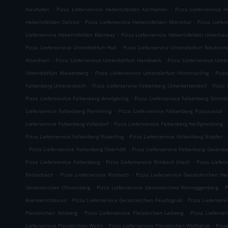
.
.
Neuhofen
Pizza Lieferservice Hebertsfelden Kochlehen
Pizza Lieferservice 
.
.
Hebertsfelden Delzöd
Pizza Lieferservice Hebertsfelden Mornthal
Pizza Liefer
.
Lieferservice Hebertsfelden Kleinkay
Pizza Lieferservice Hebertsfelden Unterha
.
Pizza Lieferservice Unterdietfurt Hub
Pizza Lieferservice Unterdietfurt Neukirch
.
.
Attenham
Pizza Lieferservice Unterdietfurt Handwerk
Pizza Lieferservice Unte
.
.
Unterdietfurt Waisenberg
Pizza Lieferservice Unterdietfurt Hintersarling
Pizza
.
.
Falkenberg Untereisbach
Pizza Lieferservice Falkenberg Unterkettendorf
Pizza 
.
Pizza Lieferservice Falkenberg Amelgering
Pizza Lieferservice Falkenberg Schönb
.
.
Lieferservice Falkenberg Perterting
Pizza Lieferservice Falkenberg Ponzaunöd
.
.
Lieferservice Falkenberg Volksdorf
Pizza Lieferservice Falkenberg Heißprechting
.
.
Pizza Lieferservice Falkenberg Ruderfing
Pizza Lieferservice Falkenberg Stopfen
.
.
Pizza Lieferservice Falkenberg Oberhöft
Pizza Lieferservice Falkenberg Geiersb
.
.
Pizza Lieferservice Falkenberg
Pizza Lieferservice Rimbach Irlach
Pizza Liefer
.
.
Rattenbach
Pizza Lieferservice Rimbach
Pizza Lieferservice Geratskirchen He
.
.
Geratskirchen Ohnatsberg
Pizza Lieferservice Geratskirchen Kleineggenberg
P
.
.
Asenkerschbaum
Pizza Lieferservice Geratskirchen Feuchtgrub
Pizza Lieferser
.
.
Pleiskirchen Altsberg
Pizza Lieferservice Pleiskirchen Laibeng
Pizza Lieferser
.
.
Lieferservice Pleiskirchen Walln
Pizza Lieferservice Pleiskirchen Wolfsgrub
Pizza