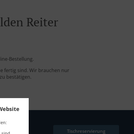
lden Reiter
line-Bestellung.
 fertig sind. Wir brauchen nur
zu bestätigen.
Website
den:
Tischreservierung
 sind