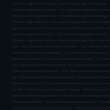
.
.
Lieferservice Eggenfelden Holzbruck
Pizza Lieferservice Eggenfelden Stumsöd
.
Lieferservice Eggenfelden Heckengrub
Pizza Lieferservice Eggenfelden Untermai
.
Pizza Lieferservice Eggenfelden Käufl
Pizza Lieferservice Eggenfelden Anzengrub
.
.
Lieferservice Eggenfelden Haus
Pizza Lieferservice Eggenfelden Au
Pizza Liefer
.
.
Eggenfelden Luderfing
Pizza Lieferservice Eggenfelden Kampelsberg
Pizza Lief
.
.
Lieferservice Eggenfelden Rushäusl
Pizza Lieferservice Eggenfelden Moosham
.
.
Lieferservice Eggenfelden Unterthal
Pizza Lieferservice Eggenfelden
Pizza Lie
.
.
Straß
Pizza Lieferservice Wurmannsquick Hirschhorn
Pizza Lieferservice Wur
.
Lieferservice Wurmannsquick Egelsberg
Pizza Lieferservice Wurmannsquick 
.
.
Wurmannsquick Schilling
Pizza Lieferservice Wurmannsquick Eglsee
Pizza Lief
.
Pizza Lieferservice Wurmannsquick Unteröd
Pizza Lieferservice Wurmannsquic
.
Lieferservice Wurmannsquick Schachten
Pizza Lieferservice Wurmannsquick Haid
.
.
Rigl
Pizza Lieferservice Wurmannsquick Kalteneck
Pizza Lieferservice Wurman
.
.
Wurmannsquick Ponzaun
Pizza Lieferservice Wurmannsquick Grafing
Pizza Lie
.
.
am Holz
Pizza Lieferservice Wurmannsquick Rogglfing
Pizza Lieferservice W
.
Lieferservice Wurmannsquick Oberöd
Pizza Lieferservice Wurmannsquick Vorlei
.
.
Wurmannsquick Hennthal
Pizza Lieferservice Wurmannsquick Einöd
Pizza Lie
.
Pizza Lieferservice Mitterskirchen Hammersbach
Pizza Lieferservice Mitters