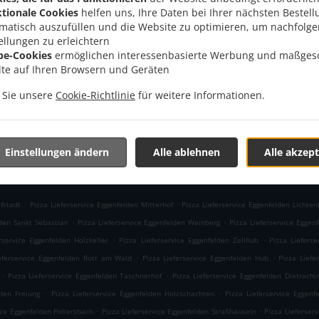
, 84307 Eggenfelden, Germany
tionale Cookies
helfen uns, Ihre Daten bei Ihrer nächsten Bestell
Menü
1618
matisch auszufüllen und die Website zu optimieren, um nachfolg
Im Voraus bestellen
ellungen zu erleichtern
be-Cookies
ermöglichen interessenbasierte Werbung und maßges
lte auf Ihren Browsern und Geräten
n Sie unsere
Cookie-Richtlinie
für weitere Informationen.
AKZEPTIERTE ZAHLUNGSMETHODEN
Einstellungen ändern
Alle ablehnen
Alle akzept
.
.
fstadt
Pizza Lieferservice Eggenfelden Mitterhof
Pizza Lieferservice Eggenfelden Lichten
.
.
lden Sankt Sebastian
Pizza Lieferservice Eggenfelden Weinberg
Pizza Lieferservice Eggen
.
.
rservice Eggenfelden Holzkeller
Pizza Lieferservice Eggenfelden Zellhub
Pizza Lieferse
.
.
eferservice Eggenfelden Rott am Wald
Pizza Lieferservice Eggenfelden Hub
Pizza Liefe
.
.
Pizza Lieferservice Eggenfelden Taschnerhof
Pizza Lieferservice Eggenfelden Dietrachi
.
.
lden Freiung
Pizza Lieferservice Eggenfelden Holzschachten
Pizza Lieferservice Eggenf
.
.
ice Eggenfelden Pollersbach
Pizza Lieferservice Eggenfelden Straßhäuseln
Pizza Lieferser