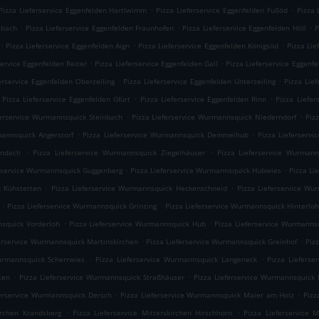
.
.
Pizza Lieferservice Eggenfelden Hartlwimm
Pizza Lieferservice Eggenfelden Fußöd
Pizza 
.
.
.
sbach
Pizza Lieferservice Eggenfelden Fraunhofen
Pizza Lieferservice Eggenfelden Höll
P
.
.
.
Pizza Lieferservice Eggenfelden Aign
Pizza Lieferservice Eggenfelden Königsöd
Pizza Lie
.
.
service Eggenfelden Reiter
Pizza Lieferservice Eggenfelden Gall
Pizza Lieferservice Eggenf
.
.
erservice Eggenfelden Oberzeiling
Pizza Lieferservice Eggenfelden Unterzeiling
Pizza Lie
.
.
Pizza Lieferservice Eggenfelden Gfürt
Pizza Lieferservice Eggenfelden Rinn
Pizza Liefer
.
.
ferservice Wurmannsquick Steinbach
Pizza Lieferservice Wurmannsquick Niederndorf
Piz
.
.
mannsquick Angerstorf
Pizza Lieferservice Wurmannsquick Demmelhub
Pizza Lieferserv
.
.
Endach
Pizza Lieferservice Wurmannsquick Ziegelhäuser
Pizza Lieferservice Wurmann
.
.
erservice Wurmannsquick Guggenberg
Pizza Lieferservice Wurmannsquick Hubwies
Pizza Li
.
.
k Kühstetten
Pizza Lieferservice Wurmannsquick Heckenschneid
Pizza Lieferservice Wu
.
.
Pizza Lieferservice Wurmannsquick Grinzing
Pizza Lieferservice Wurmannsquick Hinterlo
.
.
nsquick Vorderloh
Pizza Lieferservice Wurmannsquick Hub
Pizza Lieferservice Wurmanns
.
.
ferservice Wurmannsquick Martinskirchen
Pizza Lieferservice Wurmannsquick Greinhof
Piz
.
.
urmannsquick Scherrwies
Pizza Lieferservice Wurmannsquick Langeneck
Pizza Liefers
.
.
ten
Pizza Lieferservice Wurmannsquick Straßhäuser
Pizza Lieferservice Wurmannsquick 
.
.
ferservice Wurmannsquick Dersch
Pizza Lieferservice Wurmannsquick Maier am Holz
Pizz
.
.
kirchen Krandsberg
Pizza Lieferservice Mitterskirchen Hirschhorn
Pizza Lieferservice M