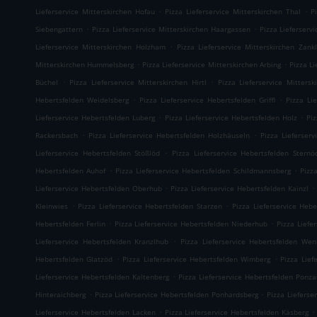
.
.
Lieferservice Mitterskirchen Hofau
Pizza Lieferservice Mitterskirchen Thal
P
.
.
Siebengattern
Pizza Lieferservice Mitterskirchen Haargassen
Pizza Lieferserv
.
Lieferservice Mitterskirchen Holzham
Pizza Lieferservice Mitterskirchen Zankl
.
.
Mitterskirchen Hummelsberg
Pizza Lieferservice Mitterskirchen Arbing
Pizza L
.
.
Büchel
Pizza Lieferservice Mitterskirchen Hirtl
Pizza Lieferservice Mittersk
.
.
Hebertsfelden Weidelsberg
Pizza Lieferservice Hebertsfelden Griffl
Pizza Li
.
.
Lieferservice Hebertsfelden Luberg
Pizza Lieferservice Hebertsfelden Holz
Pi
.
.
Rackersbach
Pizza Lieferservice Hebertsfelden Holzhäuseln
Pizza Lieferser
.
Lieferservice Hebertsfelden Stößlöd
Pizza Lieferservice Hebertsfelden Sternö
.
.
Hebertsfelden Auhof
Pizza Lieferservice Hebertsfelden Schildmannsberg
Pizz
.
.
Lieferservice Hebertsfelden Oberhub
Pizza Lieferservice Hebertsfelden Kainzl
.
.
Kleinwies
Pizza Lieferservice Hebertsfelden Starzen
Pizza Lieferservice Hebe
.
.
Hebertsfelden Ferlin
Pizza Lieferservice Hebertsfelden Niederhub
Pizza Liefe
.
Lieferservice Hebertsfelden Kranzlhub
Pizza Lieferservice Hebertsfelden Wen
.
.
Hebertsfelden Glatzöd
Pizza Lieferservice Hebertsfelden Wimberg
Pizza Lief
.
Lieferservice Hebertsfelden Kaltenberg
Pizza Lieferservice Hebertsfelden Ponz
.
.
Hinteraichberg
Pizza Lieferservice Hebertsfelden Ponhardsberg
Pizza Lieferse
.
.
Lieferservice Hebertsfelden Lacken
Pizza Lieferservice Hebertsfelden Käsberg