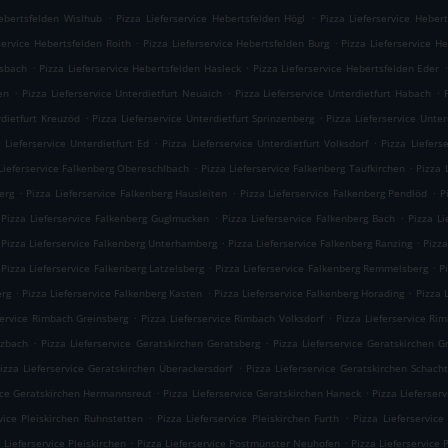
.
.
Hebertsfelden Wislhub
Pizza Lieferservice Hebertsfelden Högl
Pizza Lieferservice Heber
.
.
service Hebertsfelden Roith
Pizza Lieferservice Hebertsfelden Burg
Pizza Lieferservice H
.
.
.
usbach
Pizza Lieferservice Hebertsfelden Hasleck
Pizza Lieferservice Hebertsfelden Eder
.
.
.
en
Pizza Lieferservice Unterdietfurt Neuaich
Pizza Lieferservice Unterdietfurt Habach
.
.
rdietfurt Kreuzöd
Pizza Lieferservice Unterdietfurt Sprinzenberg
Pizza Lieferservice Unter
.
.
 Lieferservice Unterdietfurt Ed
Pizza Lieferservice Unterdietfurt Volksdorf
Pizza Liefers
.
.
Lieferservice Falkenberg Obereschlbach
Pizza Lieferservice Falkenberg Taufkirchen
Pizza 
.
.
.
erg
Pizza Lieferservice Falkenberg Hausleiten
Pizza Lieferservice Falkenberg Pendlöd
P
.
.
Pizza Lieferservice Falkenberg Guglmucken
Pizza Lieferservice Falkenberg Bach
Pizza L
.
.
Pizza Lieferservice Falkenberg Unterhamberg
Pizza Lieferservice Falkenberg Ranzing
Pizza
.
.
Pizza Lieferservice Falkenberg Latzelsberg
Pizza Lieferservice Falkenberg Remmelsberg
P
.
.
.
erg
Pizza Lieferservice Falkenberg Kasten
Pizza Lieferservice Falkenberg Horading
Pizza 
.
.
service Rimbach Greinsberg
Pizza Lieferservice Rimbach Volksdorf
Pizza Lieferservice Ri
.
.
izbach
Pizza Lieferservice Geratskirchen Geratsberg
Pizza Lieferservice Geratskirchen 
.
izza Lieferservice Geratskirchen Überackersdorf
Pizza Lieferservice Geratskirchen Schach
.
.
vice Geratskirchen Hermannsreut
Pizza Lieferservice Geratskirchen Haneck
Pizza Lieferser
.
.
vice Pleiskirchen Ruhnstetten
Pizza Lieferservice Pleiskirchen Furth
Pizza Lieferservice
.
.
 Lieferservice Pleiskirchen
Pizza Lieferservice Postmünster Neuhofen
Pizza Lieferservice