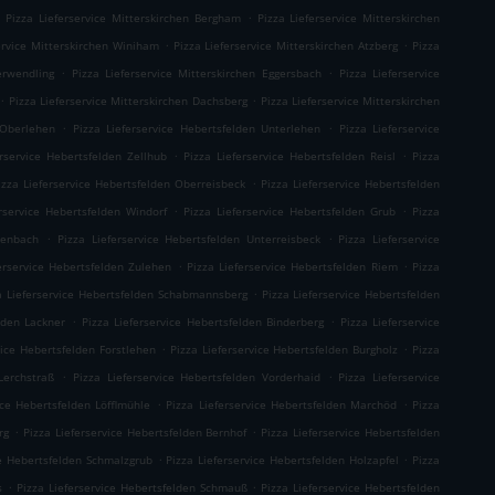
.
.
Pizza Lieferservice Mitterskirchen Bergham
Pizza Lieferservice Mitterskirchen
.
.
ervice Mitterskirchen Winiham
Pizza Lieferservice Mitterskirchen Atzberg
Pizza
.
.
erwendling
Pizza Lieferservice Mitterskirchen Eggersbach
Pizza Lieferservice
.
.
Pizza Lieferservice Mitterskirchen Dachsberg
Pizza Lieferservice Mitterskirchen
.
.
 Oberlehen
Pizza Lieferservice Hebertsfelden Unterlehen
Pizza Lieferservice
.
.
erservice Hebertsfelden Zellhub
Pizza Lieferservice Hebertsfelden Reisl
Pizza
.
izza Lieferservice Hebertsfelden Oberreisbeck
Pizza Lieferservice Hebertsfelden
.
.
erservice Hebertsfelden Windorf
Pizza Lieferservice Hebertsfelden Grub
Pizza
.
.
ienbach
Pizza Lieferservice Hebertsfelden Unterreisbeck
Pizza Lieferservice
.
.
erservice Hebertsfelden Zulehen
Pizza Lieferservice Hebertsfelden Riem
Pizza
.
a Lieferservice Hebertsfelden Schabmannsberg
Pizza Lieferservice Hebertsfelden
.
.
lden Lackner
Pizza Lieferservice Hebertsfelden Binderberg
Pizza Lieferservice
.
.
vice Hebertsfelden Forstlehen
Pizza Lieferservice Hebertsfelden Burgholz
Pizza
.
.
Lerchstraß
Pizza Lieferservice Hebertsfelden Vorderhaid
Pizza Lieferservice
.
.
ice Hebertsfelden Löfflmühle
Pizza Lieferservice Hebertsfelden Marchöd
Pizza
.
.
rg
Pizza Lieferservice Hebertsfelden Bernhof
Pizza Lieferservice Hebertsfelden
.
.
ce Hebertsfelden Schmalzgrub
Pizza Lieferservice Hebertsfelden Holzapfel
Pizza
.
.
s
Pizza Lieferservice Hebertsfelden Schmauß
Pizza Lieferservice Hebertsfelden