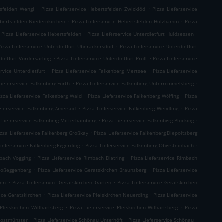
.
.
tsfelden Wengl
Pizza Lieferservice Hebertsfelden Zwicklöd
Pizza Lieferservice
.
.
ebertsfelden Niedernkirchen
Pizza Lieferservice Hebertsfelden Holzhamm
Pizza
.
.
Pizza Lieferservice Hebertsfelden
Pizza Lieferservice Unterdietfurt Huldsessen
.
Pizza Lieferservice Unterdietfurt Überackersdorf
Pizza Lieferservice Unterdietfurt
.
.
dietfurt Vordersarling
Pizza Lieferservice Unterdietfurt Prüll
Pizza Lieferservice
.
.
ervice Unterdietfurt
Pizza Lieferservice Falkenberg Mertsee
Pizza Lieferservice
.
.
Lieferservice Falkenberg Furth
Pizza Lieferservice Falkenberg Unterremmelsberg
.
.
izza Lieferservice Falkenberg Wald
Pizza Lieferservice Falkenberg Wölfing
Pizza
.
.
ieferservice Falkenberg Amersöd
Pizza Lieferservice Falkenberg Wendling
Pizza
.
.
 Lieferservice Falkenberg Mitterhamberg
Pizza Lieferservice Falkenberg Plöcking
.
izza Lieferservice Falkenberg Großkay
Pizza Lieferservice Falkenberg Diepoltsberg
.
.
Lieferservice Falkenberg Eggerding
Pizza Lieferservice Falkenberg Obersteinbach
.
.
mbach Vogging
Pizza Lieferservice Rimbach Dietring
Pizza Lieferservice Rimbach
.
.
Großeggenberg
Pizza Lieferservice Geratskirchen Braunsberg
Pizza Lieferservice
.
.
ten
Pizza Lieferservice Geratskirchen Garten
Pizza Lieferservice Geratskirchen
.
.
vice Geratskirchen
Pizza Lieferservice Pleiskirchen Neuerding
Pizza Lieferservice
.
.
 Pleiskirchen Willhartsberg
Pizza Lieferservice Pleiskirchen Wilhartsberg
Pizza
.
.
.
 Postmünster
Pizza Lieferservice Schönau Unterhöft
Pizza Lieferservice Schönau