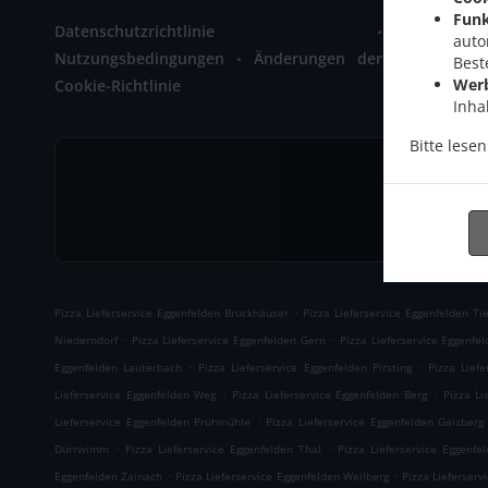
Zainach 1
Funk
.
Datenschutzrichtlinie
+49 8721 
auto
.
Nutzungsbedingungen
Änderungen der
Best
Wer
Cookie-Richtlinie
Inha
Bitte lese
.
Pizza Lieferservice Eggenfelden Bruckhäuser
Pizza Lieferservice Eggenfelden Tie
.
.
Niederndorf
Pizza Lieferservice Eggenfelden Gern
Pizza Lieferservice Eggenfe
.
.
Eggenfelden Lauterbach
Pizza Lieferservice Eggenfelden Pirsting
Pizza Liefe
.
.
Lieferservice Eggenfelden Weg
Pizza Lieferservice Eggenfelden Berg
Pizza Li
.
Lieferservice Eggenfelden Prühmühle
Pizza Lieferservice Eggenfelden Gaisberg
.
.
Dürrwimm
Pizza Lieferservice Eggenfelden Thal
Pizza Lieferservice Eggenfe
.
.
Eggenfelden Zainach
Pizza Lieferservice Eggenfelden Weilberg
Pizza Lieferserv