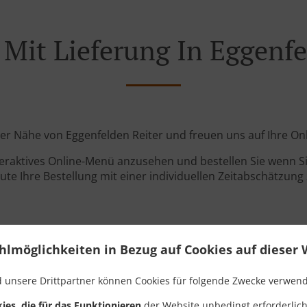
 Mit Lieferung In Eggenfe
 der Nähe von Eggenfelden Reiter und freuen uns auf Ihre On
teraktives Online-Menü anzusehen und bestellen Sie wenn Sie
ute Ihre Bestellung mit einer individuellen Zeitabschätzung 
hlmöglichkeiten in Bezug auf Cookies auf dieser 
 unsere Drittpartner können Cookies für folgende Zwecke verwen
Links
ies, die für das Funktionieren
der Website unbedingt erforderlich