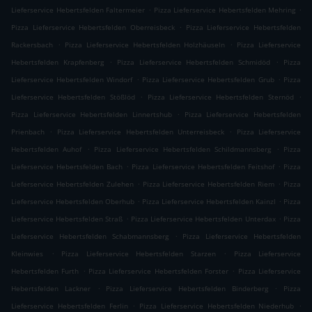
.
.
Lieferservice Hebertsfelden Faltermeier
Pizza Lieferservice Hebertsfelden Mehring
.
Pizza Lieferservice Hebertsfelden Oberreisbeck
Pizza Lieferservice Hebertsfelden
.
.
Rackersbach
Pizza Lieferservice Hebertsfelden Holzhäuseln
Pizza Lieferservice
.
.
Hebertsfelden Krapfenberg
Pizza Lieferservice Hebertsfelden Schmidöd
Pizza
.
.
Lieferservice Hebertsfelden Windorf
Pizza Lieferservice Hebertsfelden Grub
Pizza
.
.
Lieferservice Hebertsfelden Stößlöd
Pizza Lieferservice Hebertsfelden Sternöd
.
Pizza Lieferservice Hebertsfelden Linnertshub
Pizza Lieferservice Hebertsfelden
.
.
Prienbach
Pizza Lieferservice Hebertsfelden Unterreisbeck
Pizza Lieferservice
.
.
Hebertsfelden Auhof
Pizza Lieferservice Hebertsfelden Schildmannsberg
Pizza
.
.
Lieferservice Hebertsfelden Bach
Pizza Lieferservice Hebertsfelden Feitshof
Pizza
.
.
Lieferservice Hebertsfelden Zulehen
Pizza Lieferservice Hebertsfelden Riem
Pizza
.
.
Lieferservice Hebertsfelden Oberhub
Pizza Lieferservice Hebertsfelden Kainzl
Pizza
.
.
Lieferservice Hebertsfelden Straß
Pizza Lieferservice Hebertsfelden Unterdax
Pizza
.
Lieferservice Hebertsfelden Schabmannsberg
Pizza Lieferservice Hebertsfelden
.
.
Kleinwies
Pizza Lieferservice Hebertsfelden Starzen
Pizza Lieferservice
.
.
Hebertsfelden Furth
Pizza Lieferservice Hebertsfelden Forster
Pizza Lieferservice
.
.
Hebertsfelden Lackner
Pizza Lieferservice Hebertsfelden Binderberg
Pizza
.
.
Lieferservice Hebertsfelden Ferlin
Pizza Lieferservice Hebertsfelden Niederhub