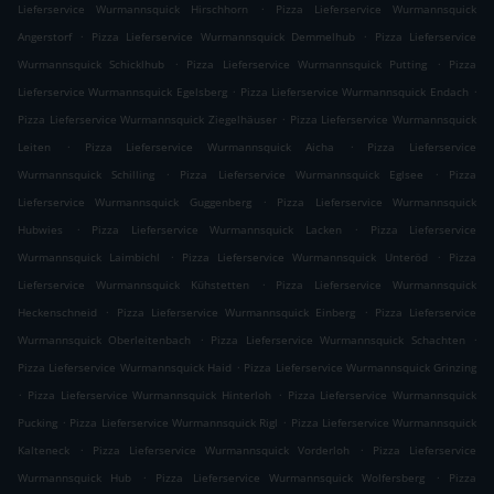
.
Lieferservice Wurmannsquick Hirschhorn
Pizza Lieferservice Wurmannsquick
.
.
Angerstorf
Pizza Lieferservice Wurmannsquick Demmelhub
Pizza Lieferservice
.
.
Wurmannsquick Schicklhub
Pizza Lieferservice Wurmannsquick Putting
Pizza
.
.
Lieferservice Wurmannsquick Egelsberg
Pizza Lieferservice Wurmannsquick Endach
.
Pizza Lieferservice Wurmannsquick Ziegelhäuser
Pizza Lieferservice Wurmannsquick
.
.
Leiten
Pizza Lieferservice Wurmannsquick Aicha
Pizza Lieferservice
.
.
Wurmannsquick Schilling
Pizza Lieferservice Wurmannsquick Eglsee
Pizza
.
Lieferservice Wurmannsquick Guggenberg
Pizza Lieferservice Wurmannsquick
.
.
Hubwies
Pizza Lieferservice Wurmannsquick Lacken
Pizza Lieferservice
.
.
Wurmannsquick Laimbichl
Pizza Lieferservice Wurmannsquick Unteröd
Pizza
.
Lieferservice Wurmannsquick Kühstetten
Pizza Lieferservice Wurmannsquick
.
.
Heckenschneid
Pizza Lieferservice Wurmannsquick Einberg
Pizza Lieferservice
.
.
Wurmannsquick Oberleitenbach
Pizza Lieferservice Wurmannsquick Schachten
.
Pizza Lieferservice Wurmannsquick Haid
Pizza Lieferservice Wurmannsquick Grinzing
.
.
Pizza Lieferservice Wurmannsquick Hinterloh
Pizza Lieferservice Wurmannsquick
.
.
Pucking
Pizza Lieferservice Wurmannsquick Rigl
Pizza Lieferservice Wurmannsquick
.
.
Kalteneck
Pizza Lieferservice Wurmannsquick Vorderloh
Pizza Lieferservice
.
.
Wurmannsquick Hub
Pizza Lieferservice Wurmannsquick Wolfersberg
Pizza