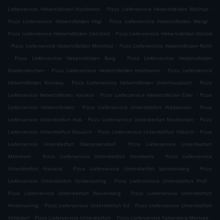
.
.
Lieferservice Hebertsfelden Kochlehen
Pizza Lieferservice Hebertsfelden Wislhub
.
.
Pizza Lieferservice Hebertsfelden Högl
Pizza Lieferservice Hebertsfelden Wengl
.
Pizza Lieferservice Hebertsfelden Zwicklöd
Pizza Lieferservice Hebertsfelden Delzöd
.
.
Pizza Lieferservice Hebertsfelden Mornthal
Pizza Lieferservice Hebertsfelden Roith
.
.
Pizza Lieferservice Hebertsfelden Burg
Pizza Lieferservice Hebertsfelden
.
.
Niedernkirchen
Pizza Lieferservice Hebertsfelden Holzhamm
Pizza Lieferservice
.
.
Hebertsfelden Kleinkay
Pizza Lieferservice Hebertsfelden Unterhausbach
Pizza
.
.
Lieferservice Hebertsfelden Hasleck
Pizza Lieferservice Hebertsfelden Eder
Pizza
.
.
Lieferservice Hebertsfelden
Pizza Lieferservice Unterdietfurt Huldsessen
Pizza
.
.
Lieferservice Unterdietfurt Hub
Pizza Lieferservice Unterdietfurt Neukirchen
Pizza
.
.
Lieferservice Unterdietfurt Neuaich
Pizza Lieferservice Unterdietfurt Habach
Pizza
.
Lieferservice Unterdietfurt Überackersdorf
Pizza Lieferservice Unterdietfurt
.
.
Attenham
Pizza Lieferservice Unterdietfurt Handwerk
Pizza Lieferservice
.
.
Unterdietfurt Kreuzöd
Pizza Lieferservice Unterdietfurt Sprinzenberg
Pizza
.
.
Lieferservice Unterdietfurt Vordersarling
Pizza Lieferservice Unterdietfurt Prüll
.
Pizza Lieferservice Unterdietfurt Waisenberg
Pizza Lieferservice Unterdietfurt
.
.
Hintersarling
Pizza Lieferservice Unterdietfurt Ed
Pizza Lieferservice Unterdietfurt
.
.
.
Volksdorf
Pizza Lieferservice Unterdietfurt
Pizza Lieferservice Falkenberg Mertsee