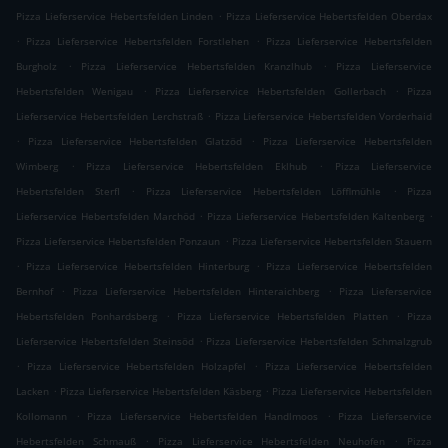
.
Pizza Lieferservice Hebertsfelden Linden
Pizza Lieferservice Hebertsfelden Oberdax
.
.
Pizza Lieferservice Hebertsfelden Forstlehen
Pizza Lieferservice Hebertsfelden
.
.
Burgholz
Pizza Lieferservice Hebertsfelden Kranzlhub
Pizza Lieferservice
.
.
Hebertsfelden Wenigau
Pizza Lieferservice Hebertsfelden Gollerbach
Pizza
.
Lieferservice Hebertsfelden Lerchstraß
Pizza Lieferservice Hebertsfelden Vorderhaid
.
.
Pizza Lieferservice Hebertsfelden Glatzöd
Pizza Lieferservice Hebertsfelden
.
.
Wimberg
Pizza Lieferservice Hebertsfelden Eklhub
Pizza Lieferservice
.
.
Hebertsfelden Sterfl
Pizza Lieferservice Hebertsfelden Löfflmühle
Pizza
.
.
Lieferservice Hebertsfelden Marchöd
Pizza Lieferservice Hebertsfelden Kaltenberg
.
Pizza Lieferservice Hebertsfelden Ponzaun
Pizza Lieferservice Hebertsfelden Stauern
.
.
Pizza Lieferservice Hebertsfelden Hinterburg
Pizza Lieferservice Hebertsfelden
.
.
Bernhof
Pizza Lieferservice Hebertsfelden Hinteraichberg
Pizza Lieferservice
.
.
Hebertsfelden Ponhardsberg
Pizza Lieferservice Hebertsfelden Platten
Pizza
.
Lieferservice Hebertsfelden Steinsöd
Pizza Lieferservice Hebertsfelden Schmalzgrub
.
.
Pizza Lieferservice Hebertsfelden Holzapfel
Pizza Lieferservice Hebertsfelden
.
.
Lacken
Pizza Lieferservice Hebertsfelden Käsberg
Pizza Lieferservice Hebertsfelden
.
.
Kollomann
Pizza Lieferservice Hebertsfelden Handlmoos
Pizza Lieferservice
.
.
Hebertsfelden Schmauß
Pizza Lieferservice Hebertsfelden Neuhofen
Pizza