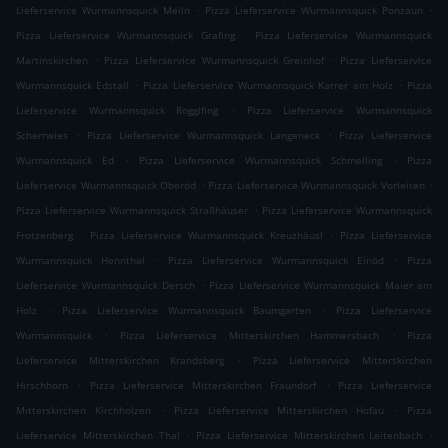
.
.
Lieferservice Wurmannsquick Meiln
Pizza Lieferservice Wurmannsquick Ponzaun
.
Pizza Lieferservice Wurmannsquick Grafing
Pizza Lieferservice Wurmannsquick
.
.
Martinskirchen
Pizza Lieferservice Wurmannsquick Greinhof
Pizza Lieferservice
.
.
Wurmannsquick Edstall
Pizza Lieferservice Wurmannsquick Karrer am Holz
Pizza
.
Lieferservice Wurmannsquick Rogglfing
Pizza Lieferservice Wurmannsquick
.
.
Scherrwies
Pizza Lieferservice Wurmannsquick Langeneck
Pizza Lieferservice
.
.
Wurmannsquick Ed
Pizza Lieferservice Wurmannsquick Schmelling
Pizza
.
.
Lieferservice Wurmannsquick Oberöd
Pizza Lieferservice Wurmannsquick Vorleiten
.
Pizza Lieferservice Wurmannsquick Straßhäuser
Pizza Lieferservice Wurmannsquick
.
.
Frotzenberg
Pizza Lieferservice Wurmannsquick Kreuzhäusl
Pizza Lieferservice
.
.
Wurmannsquick Hennthal
Pizza Lieferservice Wurmannsquick Einöd
Pizza
.
Lieferservice Wurmannsquick Dersch
Pizza Lieferservice Wurmannsquick Maier am
.
.
Holz
Pizza Lieferservice Wurmannsquick Baumgarten
Pizza Lieferservice
.
.
Wurmannsquick
Pizza Lieferservice Mitterskirchen Hammersbach
Pizza
.
Lieferservice Mitterskirchen Krandsberg
Pizza Lieferservice Mitterskirchen
.
.
Hirschhorn
Pizza Lieferservice Mitterskirchen Fraundorf
Pizza Lieferservice
.
.
Mitterskirchen Kirchholzen
Pizza Lieferservice Mitterskirchen Hofau
Pizza
.
.
Lieferservice Mitterskirchen Thal
Pizza Lieferservice Mitterskirchen Leitenbach