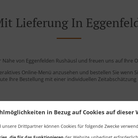
Mit Lieferung In Eggenfel
der Nähe von Eggenfelden Rushäusl und freuen uns auf Ihre O
teraktives Online-Menü anzusehen und bestellen Sie wenn Sie
ute Ihre Bestellung mit einer individuellen Zeitabschätzung 
hlmöglichkeiten in Bezug auf Cookies auf dieser 
 unsere Drittpartner können Cookies für folgende Zwecke verwen
Links
ies, die für das Funktionieren
der Website unbedingt erforderlich