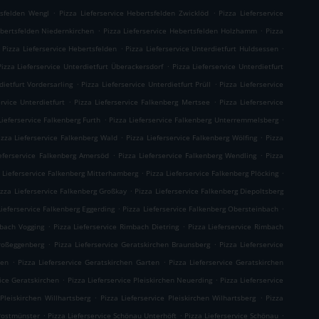
.
.
tsfelden Wengl
Pizza Lieferservice Hebertsfelden Zwicklöd
Pizza Lieferservice
.
.
ebertsfelden Niedernkirchen
Pizza Lieferservice Hebertsfelden Holzhamm
Pizza
.
.
Pizza Lieferservice Hebertsfelden
Pizza Lieferservice Unterdietfurt Huldsessen
.
Pizza Lieferservice Unterdietfurt Überackersdorf
Pizza Lieferservice Unterdietfurt
.
.
dietfurt Vordersarling
Pizza Lieferservice Unterdietfurt Prüll
Pizza Lieferservice
.
.
ervice Unterdietfurt
Pizza Lieferservice Falkenberg Mertsee
Pizza Lieferservice
.
.
Lieferservice Falkenberg Furth
Pizza Lieferservice Falkenberg Unterremmelsberg
.
.
izza Lieferservice Falkenberg Wald
Pizza Lieferservice Falkenberg Wölfing
Pizza
.
.
ieferservice Falkenberg Amersöd
Pizza Lieferservice Falkenberg Wendling
Pizza
.
.
 Lieferservice Falkenberg Mitterhamberg
Pizza Lieferservice Falkenberg Plöcking
.
izza Lieferservice Falkenberg Großkay
Pizza Lieferservice Falkenberg Diepoltsberg
.
.
Lieferservice Falkenberg Eggerding
Pizza Lieferservice Falkenberg Obersteinbach
.
.
mbach Vogging
Pizza Lieferservice Rimbach Dietring
Pizza Lieferservice Rimbach
.
.
Großeggenberg
Pizza Lieferservice Geratskirchen Braunsberg
Pizza Lieferservice
.
.
ten
Pizza Lieferservice Geratskirchen Garten
Pizza Lieferservice Geratskirchen
.
.
vice Geratskirchen
Pizza Lieferservice Pleiskirchen Neuerding
Pizza Lieferservice
.
.
 Pleiskirchen Willhartsberg
Pizza Lieferservice Pleiskirchen Wilhartsberg
Pizza
.
.
.
 Postmünster
Pizza Lieferservice Schönau Unterhöft
Pizza Lieferservice Schönau