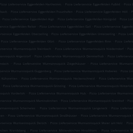
.
.
Pizza Lieferservice Eggenfelden Hartlwimm
Pizza Lieferservice Eggenfelden Fußöd
Pizza 
.
.
.
sbach
Pizza Lieferservice Eggenfelden Fraunhofen
Pizza Lieferservice Eggenfelden Höll
P
.
.
.
Pizza Lieferservice Eggenfelden Aign
Pizza Lieferservice Eggenfelden Königsöd
Pizza Lie
.
.
service Eggenfelden Reiter
Pizza Lieferservice Eggenfelden Gall
Pizza Lieferservice Eggenf
.
.
erservice Eggenfelden Oberzeiling
Pizza Lieferservice Eggenfelden Unterzeiling
Pizza Lie
.
.
Pizza Lieferservice Eggenfelden Gfürt
Pizza Lieferservice Eggenfelden Rinn
Pizza Liefer
.
.
ferservice Wurmannsquick Steinbach
Pizza Lieferservice Wurmannsquick Niederndorf
Piz
.
.
mannsquick Angerstorf
Pizza Lieferservice Wurmannsquick Demmelhub
Pizza Lieferserv
.
.
Endach
Pizza Lieferservice Wurmannsquick Ziegelhäuser
Pizza Lieferservice Wurmann
.
.
erservice Wurmannsquick Guggenberg
Pizza Lieferservice Wurmannsquick Hubwies
Pizza Li
.
.
k Kühstetten
Pizza Lieferservice Wurmannsquick Heckenschneid
Pizza Lieferservice Wu
.
.
Pizza Lieferservice Wurmannsquick Grinzing
Pizza Lieferservice Wurmannsquick Hinterlo
.
.
nsquick Vorderloh
Pizza Lieferservice Wurmannsquick Hub
Pizza Lieferservice Wurmanns
.
.
ferservice Wurmannsquick Martinskirchen
Pizza Lieferservice Wurmannsquick Greinhof
Piz
.
.
urmannsquick Scherrwies
Pizza Lieferservice Wurmannsquick Langeneck
Pizza Liefers
.
.
ten
Pizza Lieferservice Wurmannsquick Straßhäuser
Pizza Lieferservice Wurmannsquick 
.
.
ferservice Wurmannsquick Dersch
Pizza Lieferservice Wurmannsquick Maier am Holz
Pizz
.
.
kirchen Krandsberg
Pizza Lieferservice Mitterskirchen Hirschhorn
Pizza Lieferservice M