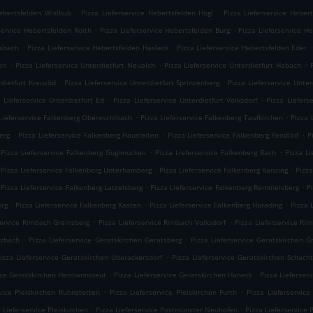
.
.
Hebertsfelden Wislhub
Pizza Lieferservice Hebertsfelden Högl
Pizza Lieferservice Heber
.
.
service Hebertsfelden Roith
Pizza Lieferservice Hebertsfelden Burg
Pizza Lieferservice H
.
.
.
usbach
Pizza Lieferservice Hebertsfelden Hasleck
Pizza Lieferservice Hebertsfelden Eder
.
.
.
en
Pizza Lieferservice Unterdietfurt Neuaich
Pizza Lieferservice Unterdietfurt Habach
.
.
rdietfurt Kreuzöd
Pizza Lieferservice Unterdietfurt Sprinzenberg
Pizza Lieferservice Unter
.
.
 Lieferservice Unterdietfurt Ed
Pizza Lieferservice Unterdietfurt Volksdorf
Pizza Liefers
.
.
Lieferservice Falkenberg Obereschlbach
Pizza Lieferservice Falkenberg Taufkirchen
Pizza 
.
.
.
erg
Pizza Lieferservice Falkenberg Hausleiten
Pizza Lieferservice Falkenberg Pendlöd
P
.
.
Pizza Lieferservice Falkenberg Guglmucken
Pizza Lieferservice Falkenberg Bach
Pizza L
.
.
Pizza Lieferservice Falkenberg Unterhamberg
Pizza Lieferservice Falkenberg Ranzing
Pizza
.
.
Pizza Lieferservice Falkenberg Latzelsberg
Pizza Lieferservice Falkenberg Remmelsberg
P
.
.
.
erg
Pizza Lieferservice Falkenberg Kasten
Pizza Lieferservice Falkenberg Horading
Pizza 
.
.
service Rimbach Greinsberg
Pizza Lieferservice Rimbach Volksdorf
Pizza Lieferservice Ri
.
.
izbach
Pizza Lieferservice Geratskirchen Geratsberg
Pizza Lieferservice Geratskirchen 
.
izza Lieferservice Geratskirchen Überackersdorf
Pizza Lieferservice Geratskirchen Schach
.
.
vice Geratskirchen Hermannsreut
Pizza Lieferservice Geratskirchen Haneck
Pizza Lieferser
.
.
vice Pleiskirchen Ruhnstetten
Pizza Lieferservice Pleiskirchen Furth
Pizza Lieferservice
.
.
 Lieferservice Pleiskirchen
Pizza Lieferservice Postmünster Neuhofen
Pizza Lieferservice