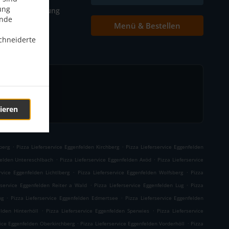
ung
Tischreservierung
ende
Menü & Bestellen
Kontakt
chneiderte
ieren
.
.
berg
Pizza Lieferservice Eggenfelden Kirchberg
Pizza Lieferservice Eggenfelden
.
.
felden Untereschlbach
Pizza Lieferservice Eggenfelden Axöd
Pizza Lieferservice
.
.
rvice Eggenfelden Lichtlberg
Pizza Lieferservice Eggenfelden Wolfsberg
Pizza
.
.
rservice Eggenfelden Reiter a Wald
Pizza Lieferservice Eggenfelden Lug
Pizza
.
.
ng
Pizza Lieferservice Eggenfelden Edmertsee
Pizza Lieferservice Eggenfelden
.
.
elden Hinterhöll
Pizza Lieferservice Eggenfelden Sperwies
Pizza Lieferservice
.
.
vice Eggenfelden Oberkirchberg
Pizza Lieferservice Eggenfelden Vorderhöll
Pizza