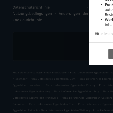
Zainach 1
Funk
.
Datenschutzrichtlinie
+49 8721 
auto
.
Nutzungsbedingungen
Änderungen der
Best
Wer
Cookie-Richtlinie
Inha
Bitte lese
.
Pizza Lieferservice Eggenfelden Bruckhäuser
Pizza Lieferservice Eggenfelden Tie
.
.
Niederndorf
Pizza Lieferservice Eggenfelden Gern
Pizza Lieferservice Eggenfe
.
.
Eggenfelden Lauterbach
Pizza Lieferservice Eggenfelden Pirsting
Pizza Liefe
.
.
Lieferservice Eggenfelden Weg
Pizza Lieferservice Eggenfelden Berg
Pizza Li
.
Lieferservice Eggenfelden Prühmühle
Pizza Lieferservice Eggenfelden Gaisberg
.
.
Dürrwimm
Pizza Lieferservice Eggenfelden Thal
Pizza Lieferservice Eggenfe
.
.
Eggenfelden Zainach
Pizza Lieferservice Eggenfelden Weilberg
Pizza Lieferserv