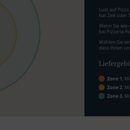
Lust auf Pizza
hat Zeit oder 
Wenn Sie wie 
bei Pizzeria F
Wählen Sie ei
dass Ihnen uns
Liefergeb
Zone 1
, M
Zone 2
, M
Zone 3
, M