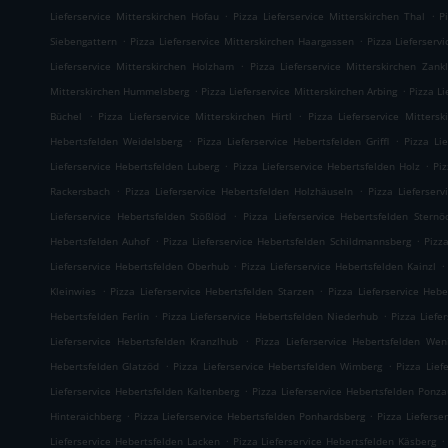
.
.
Lieferservice Mitterskirchen Hofau
Pizza Lieferservice Mitterskirchen Thal
P
.
.
Siebengattern
Pizza Lieferservice Mitterskirchen Haargassen
Pizza Lieferserv
.
Lieferservice Mitterskirchen Holzham
Pizza Lieferservice Mitterskirchen Zankl
.
.
Mitterskirchen Hummelsberg
Pizza Lieferservice Mitterskirchen Arbing
Pizza L
.
.
Büchel
Pizza Lieferservice Mitterskirchen Hirtl
Pizza Lieferservice Mittersk
.
.
Hebertsfelden Weidelsberg
Pizza Lieferservice Hebertsfelden Griffl
Pizza Li
.
.
Lieferservice Hebertsfelden Luberg
Pizza Lieferservice Hebertsfelden Holz
Pi
.
.
Rackersbach
Pizza Lieferservice Hebertsfelden Holzhäuseln
Pizza Lieferser
.
Lieferservice Hebertsfelden Stößlöd
Pizza Lieferservice Hebertsfelden Sternö
.
.
Hebertsfelden Auhof
Pizza Lieferservice Hebertsfelden Schildmannsberg
Pizz
.
.
Lieferservice Hebertsfelden Oberhub
Pizza Lieferservice Hebertsfelden Kainzl
.
.
Kleinwies
Pizza Lieferservice Hebertsfelden Starzen
Pizza Lieferservice Hebe
.
.
Hebertsfelden Ferlin
Pizza Lieferservice Hebertsfelden Niederhub
Pizza Liefe
.
Lieferservice Hebertsfelden Kranzlhub
Pizza Lieferservice Hebertsfelden Wen
.
.
Hebertsfelden Glatzöd
Pizza Lieferservice Hebertsfelden Wimberg
Pizza Lief
.
Lieferservice Hebertsfelden Kaltenberg
Pizza Lieferservice Hebertsfelden Ponz
.
.
Hinteraichberg
Pizza Lieferservice Hebertsfelden Ponhardsberg
Pizza Lieferse
.
.
Lieferservice Hebertsfelden Lacken
Pizza Lieferservice Hebertsfelden Käsberg