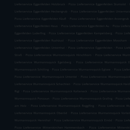
.
.
Lieferservice Eggenfelden Holzbruck
Pizza Lieferservice Eggenfelden Stumsöd
.
Lieferservice Eggenfelden Heckengrub
Pizza Lieferservice Eggenfelden Untermai
.
Pizza Lieferservice Eggenfelden Käufl
Pizza Lieferservice Eggenfelden Anzengrub
.
.
Lieferservice Eggenfelden Haus
Pizza Lieferservice Eggenfelden Au
Pizza Liefer
.
.
Eggenfelden Luderfing
Pizza Lieferservice Eggenfelden Kampelsberg
Pizza Lief
.
.
Lieferservice Eggenfelden Rushäusl
Pizza Lieferservice Eggenfelden Moosham
.
.
Lieferservice Eggenfelden Unterthal
Pizza Lieferservice Eggenfelden
Pizza Lie
.
.
Straß
Pizza Lieferservice Wurmannsquick Hirschhorn
Pizza Lieferservice Wur
.
Lieferservice Wurmannsquick Egelsberg
Pizza Lieferservice Wurmannsquick 
.
.
Wurmannsquick Schilling
Pizza Lieferservice Wurmannsquick Eglsee
Pizza Lief
.
Pizza Lieferservice Wurmannsquick Unteröd
Pizza Lieferservice Wurmannsquic
.
Lieferservice Wurmannsquick Schachten
Pizza Lieferservice Wurmannsquick Haid
.
.
Rigl
Pizza Lieferservice Wurmannsquick Kalteneck
Pizza Lieferservice Wurman
.
.
Wurmannsquick Ponzaun
Pizza Lieferservice Wurmannsquick Grafing
Pizza Lie
.
.
am Holz
Pizza Lieferservice Wurmannsquick Rogglfing
Pizza Lieferservice W
.
Lieferservice Wurmannsquick Oberöd
Pizza Lieferservice Wurmannsquick Vorlei
.
.
Wurmannsquick Hennthal
Pizza Lieferservice Wurmannsquick Einöd
Pizza Lie
.
Pizza Lieferservice Mitterskirchen Hammersbach
Pizza Lieferservice Mitters