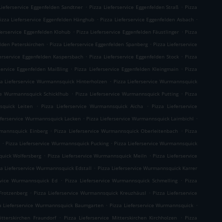
.
.
Lieferservice Eggenfelden Sandtner
Pizza Lieferservice Eggenfelden Straß
Pizza
.
.
izza Lieferservice Eggenfelden Hänghub
Pizza Lieferservice Eggenfelden Asbach
.
.
ferservice Eggenfelden Klohub
Pizza Lieferservice Eggenfelden Fäustlinger
Pizza
.
.
elden Peterskirchen
Pizza Lieferservice Eggenfelden Spanberg
Pizza Lieferservice
.
.
ferservice Eggenfelden Kaspersbach
Pizza Lieferservice Eggenfelden Stock
Pizza
.
.
service Eggenfelden Maißling
Pizza Lieferservice Eggenfelden Kleingmain
Pizza
.
za Lieferservice Wurmannsquick Hinterholzen
Pizza Lieferservice Wurmannsquick
.
.
ice Wurmannsquick Schicklhub
Pizza Lieferservice Wurmannsquick Putting
Pizza
.
.
squick Leiten
Pizza Lieferservice Wurmannsquick Aicha
Pizza Lieferservice
.
.
eferservice Wurmannsquick Lacken
Pizza Lieferservice Wurmannsquick Laimbichl
.
.
rmannsquick Einberg
Pizza Lieferservice Wurmannsquick Oberleitenbach
Pizza
.
.
h
Pizza Lieferservice Wurmannsquick Pucking
Pizza Lieferservice Wurmannsquick
.
.
quick Wolfersberg
Pizza Lieferservice Wurmannsquick Meiln
Pizza Lieferservice
.
za Lieferservice Wurmannsquick Edstall
Pizza Lieferservice Wurmannsquick Karrer
.
.
ervice Wurmannsquick Ed
Pizza Lieferservice Wurmannsquick Schmelling
Pizza
.
.
Frotzenberg
Pizza Lieferservice Wurmannsquick Kreuzhäusl
Pizza Lieferservice
.
.
a Lieferservice Wurmannsquick Baumgarten
Pizza Lieferservice Wurmannsquick
.
.
itterskirchen Fraundorf
Pizza Lieferservice Mitterskirchen Kirchholzen
Pizza