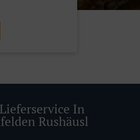
Lieferservice In
felden Rushäusl