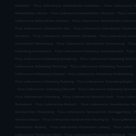
.
.
Neuhofen
Pizza Lieferservice Hebertsfelden Kochlehen
Pizza Lieferservice 
.
.
Hebertsfelden Delzöd
Pizza Lieferservice Hebertsfelden Mornthal
Pizza Liefer
.
Lieferservice Hebertsfelden Kleinkay
Pizza Lieferservice Hebertsfelden Unterha
.
Pizza Lieferservice Unterdietfurt Hub
Pizza Lieferservice Unterdietfurt Neukirch
.
.
Attenham
Pizza Lieferservice Unterdietfurt Handwerk
Pizza Lieferservice Unte
.
.
Unterdietfurt Waisenberg
Pizza Lieferservice Unterdietfurt Hintersarling
Pizza
.
.
Falkenberg Untereisbach
Pizza Lieferservice Falkenberg Unterkettendorf
Pizza 
.
Pizza Lieferservice Falkenberg Amelgering
Pizza Lieferservice Falkenberg Schönb
.
.
Lieferservice Falkenberg Perterting
Pizza Lieferservice Falkenberg Ponzaunöd
.
.
Lieferservice Falkenberg Volksdorf
Pizza Lieferservice Falkenberg Heißprechting
.
.
Pizza Lieferservice Falkenberg Ruderfing
Pizza Lieferservice Falkenberg Stopfen
.
.
Pizza Lieferservice Falkenberg Oberhöft
Pizza Lieferservice Falkenberg Geiersb
.
.
Pizza Lieferservice Falkenberg
Pizza Lieferservice Rimbach Irlach
Pizza Liefer
.
.
Rattenbach
Pizza Lieferservice Rimbach
Pizza Lieferservice Geratskirchen He
.
.
Geratskirchen Ohnatsberg
Pizza Lieferservice Geratskirchen Kleineggenberg
P
.
.
Asenkerschbaum
Pizza Lieferservice Geratskirchen Feuchtgrub
Pizza Lieferser
.
.
Pleiskirchen Altsberg
Pizza Lieferservice Pleiskirchen Laibeng
Pizza Lieferser
.
.
Lieferservice Pleiskirchen Walln
Pizza Lieferservice Pleiskirchen Wolfsgrub
Pizza