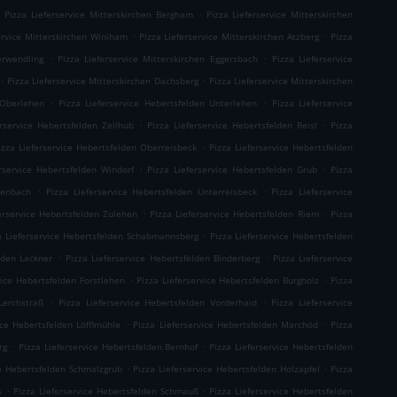
.
.
Pizza Lieferservice Mitterskirchen Bergham
Pizza Lieferservice Mitterskirchen
.
.
ervice Mitterskirchen Winiham
Pizza Lieferservice Mitterskirchen Atzberg
Pizza
.
.
erwendling
Pizza Lieferservice Mitterskirchen Eggersbach
Pizza Lieferservice
.
.
Pizza Lieferservice Mitterskirchen Dachsberg
Pizza Lieferservice Mitterskirchen
.
.
 Oberlehen
Pizza Lieferservice Hebertsfelden Unterlehen
Pizza Lieferservice
.
.
erservice Hebertsfelden Zellhub
Pizza Lieferservice Hebertsfelden Reisl
Pizza
.
izza Lieferservice Hebertsfelden Oberreisbeck
Pizza Lieferservice Hebertsfelden
.
.
erservice Hebertsfelden Windorf
Pizza Lieferservice Hebertsfelden Grub
Pizza
.
.
ienbach
Pizza Lieferservice Hebertsfelden Unterreisbeck
Pizza Lieferservice
.
.
erservice Hebertsfelden Zulehen
Pizza Lieferservice Hebertsfelden Riem
Pizza
.
a Lieferservice Hebertsfelden Schabmannsberg
Pizza Lieferservice Hebertsfelden
.
.
lden Lackner
Pizza Lieferservice Hebertsfelden Binderberg
Pizza Lieferservice
.
.
vice Hebertsfelden Forstlehen
Pizza Lieferservice Hebertsfelden Burgholz
Pizza
.
.
Lerchstraß
Pizza Lieferservice Hebertsfelden Vorderhaid
Pizza Lieferservice
.
.
ice Hebertsfelden Löfflmühle
Pizza Lieferservice Hebertsfelden Marchöd
Pizza
.
.
rg
Pizza Lieferservice Hebertsfelden Bernhof
Pizza Lieferservice Hebertsfelden
.
.
ce Hebertsfelden Schmalzgrub
Pizza Lieferservice Hebertsfelden Holzapfel
Pizza
.
.
s
Pizza Lieferservice Hebertsfelden Schmauß
Pizza Lieferservice Hebertsfelden