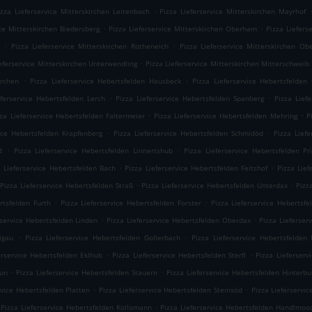
.
izza Lieferservice Mitterskirchen Leitenbach
Pizza Lieferservice Mitterskirchen Mayrhof
.
.
ice Mitterskirchen Biedersberg
Pizza Lieferservice Mitterskirchen Oberham
Pizza Liefers
.
.
Pizza Lieferservice Mitterskirchen Rotheneich
Pizza Lieferservice Mitterskirchen Ob
.
ieferservice Mitterskirchen Unterwendling
Pizza Lieferservice Mitterskirchen Mitterschweib
.
.
irchen
Pizza Lieferservice Hebertsfelden Hausbeck
Pizza Lieferservice Hebertsfelden
.
.
eferservice Hebertsfelden Lerch
Pizza Lieferservice Hebertsfelden Spanberg
Pizza Lief
.
.
zza Lieferservice Hebertsfelden Faltermeier
Pizza Lieferservice Hebertsfelden Mehring
P
.
.
vice Hebertsfelden Krapfenberg
Pizza Lieferservice Hebertsfelden Schmidöd
Pizza Lief
.
.
d
Pizza Lieferservice Hebertsfelden Linnertshub
Pizza Lieferservice Hebertsfelden Pr
.
.
a Lieferservice Hebertsfelden Bach
Pizza Lieferservice Hebertsfelden Feitshof
Pizza Lief
.
.
Pizza Lieferservice Hebertsfelden Straß
Pizza Lieferservice Hebertsfelden Unterdax
Pizz
.
.
rtsfelden Furth
Pizza Lieferservice Hebertsfelden Forster
Pizza Lieferservice Hebertsfe
.
.
rservice Hebertsfelden Linden
Pizza Lieferservice Hebertsfelden Oberdax
Pizza Lieferser
.
.
igau
Pizza Lieferservice Hebertsfelden Gollerbach
Pizza Lieferservice Hebertsfelden 
.
.
erservice Hebertsfelden Eklhub
Pizza Lieferservice Hebertsfelden Sterfl
Pizza Lieferserv
.
.
aun
Pizza Lieferservice Hebertsfelden Stauern
Pizza Lieferservice Hebertsfelden Hinterbu
.
.
rvice Hebertsfelden Platten
Pizza Lieferservice Hebertsfelden Steinsöd
Pizza Lieferservi
.
Pizza Lieferservice Hebertsfelden Kollomann
Pizza Lieferservice Hebertsfelden Handlmoo