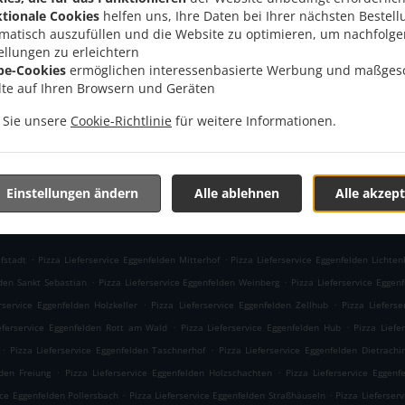
, 84307 Eggenfelden, Germany
tionale Cookies
helfen uns, Ihre Daten bei Ihrer nächsten Bestell
Menü
1618
matisch auszufüllen und die Website zu optimieren, um nachfolg
Im Voraus bestellen
ellungen zu erleichtern
be-Cookies
ermöglichen interessenbasierte Werbung und maßges
lte auf Ihren Browsern und Geräten
n Sie unsere
Cookie-Richtlinie
für weitere Informationen.
AKZEPTIERTE ZAHLUNGSMETHODEN
Einstellungen ändern
Alle ablehnen
Alle akzept
.
.
fstadt
Pizza Lieferservice Eggenfelden Mitterhof
Pizza Lieferservice Eggenfelden Lichten
.
.
lden Sankt Sebastian
Pizza Lieferservice Eggenfelden Weinberg
Pizza Lieferservice Eggen
.
.
rservice Eggenfelden Holzkeller
Pizza Lieferservice Eggenfelden Zellhub
Pizza Lieferse
.
.
eferservice Eggenfelden Rott am Wald
Pizza Lieferservice Eggenfelden Hub
Pizza Liefe
.
.
Pizza Lieferservice Eggenfelden Taschnerhof
Pizza Lieferservice Eggenfelden Dietrachi
.
.
lden Freiung
Pizza Lieferservice Eggenfelden Holzschachten
Pizza Lieferservice Eggenf
.
.
ice Eggenfelden Pollersbach
Pizza Lieferservice Eggenfelden Straßhäuseln
Pizza Lieferser