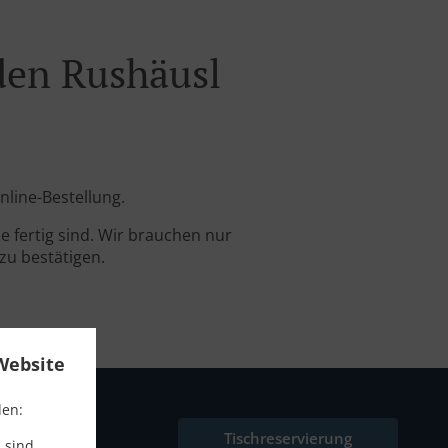
den Rushäusl
nline-Bestellung.
 fertig sind. Wir brauchen nur
zu bestätigen.
Website
den:
Tischreservierung
 sind