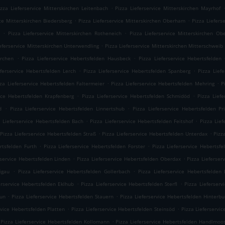
.
izza Lieferservice Mitterskirchen Leitenbach
Pizza Lieferservice Mitterskirchen Mayrhof
.
.
ice Mitterskirchen Biedersberg
Pizza Lieferservice Mitterskirchen Oberham
Pizza Liefers
.
.
Pizza Lieferservice Mitterskirchen Rotheneich
Pizza Lieferservice Mitterskirchen Ob
.
ieferservice Mitterskirchen Unterwendling
Pizza Lieferservice Mitterskirchen Mitterschweib
.
.
irchen
Pizza Lieferservice Hebertsfelden Hausbeck
Pizza Lieferservice Hebertsfelden
.
.
eferservice Hebertsfelden Lerch
Pizza Lieferservice Hebertsfelden Spanberg
Pizza Lief
.
.
zza Lieferservice Hebertsfelden Faltermeier
Pizza Lieferservice Hebertsfelden Mehring
P
.
.
vice Hebertsfelden Krapfenberg
Pizza Lieferservice Hebertsfelden Schmidöd
Pizza Lief
.
.
d
Pizza Lieferservice Hebertsfelden Linnertshub
Pizza Lieferservice Hebertsfelden Pr
.
.
a Lieferservice Hebertsfelden Bach
Pizza Lieferservice Hebertsfelden Feitshof
Pizza Lief
.
.
Pizza Lieferservice Hebertsfelden Straß
Pizza Lieferservice Hebertsfelden Unterdax
Pizz
.
.
rtsfelden Furth
Pizza Lieferservice Hebertsfelden Forster
Pizza Lieferservice Hebertsfe
.
.
rservice Hebertsfelden Linden
Pizza Lieferservice Hebertsfelden Oberdax
Pizza Lieferser
.
.
igau
Pizza Lieferservice Hebertsfelden Gollerbach
Pizza Lieferservice Hebertsfelden 
.
.
erservice Hebertsfelden Eklhub
Pizza Lieferservice Hebertsfelden Sterfl
Pizza Lieferserv
.
.
aun
Pizza Lieferservice Hebertsfelden Stauern
Pizza Lieferservice Hebertsfelden Hinterbu
.
.
rvice Hebertsfelden Platten
Pizza Lieferservice Hebertsfelden Steinsöd
Pizza Lieferservi
.
Pizza Lieferservice Hebertsfelden Kollomann
Pizza Lieferservice Hebertsfelden Handlmoo