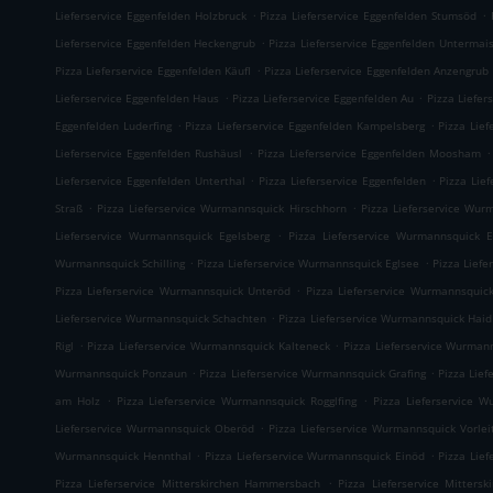
.
.
Lieferservice Eggenfelden Holzbruck
Pizza Lieferservice Eggenfelden Stumsöd
.
Lieferservice Eggenfelden Heckengrub
Pizza Lieferservice Eggenfelden Untermai
.
Pizza Lieferservice Eggenfelden Käufl
Pizza Lieferservice Eggenfelden Anzengrub
.
.
Lieferservice Eggenfelden Haus
Pizza Lieferservice Eggenfelden Au
Pizza Liefer
.
.
Eggenfelden Luderfing
Pizza Lieferservice Eggenfelden Kampelsberg
Pizza Lief
.
.
Lieferservice Eggenfelden Rushäusl
Pizza Lieferservice Eggenfelden Moosham
.
.
Lieferservice Eggenfelden Unterthal
Pizza Lieferservice Eggenfelden
Pizza Lie
.
.
Straß
Pizza Lieferservice Wurmannsquick Hirschhorn
Pizza Lieferservice Wur
.
Lieferservice Wurmannsquick Egelsberg
Pizza Lieferservice Wurmannsquick 
.
.
Wurmannsquick Schilling
Pizza Lieferservice Wurmannsquick Eglsee
Pizza Lief
.
Pizza Lieferservice Wurmannsquick Unteröd
Pizza Lieferservice Wurmannsquic
.
Lieferservice Wurmannsquick Schachten
Pizza Lieferservice Wurmannsquick Haid
.
.
Rigl
Pizza Lieferservice Wurmannsquick Kalteneck
Pizza Lieferservice Wurman
.
.
Wurmannsquick Ponzaun
Pizza Lieferservice Wurmannsquick Grafing
Pizza Lie
.
.
am Holz
Pizza Lieferservice Wurmannsquick Rogglfing
Pizza Lieferservice W
.
Lieferservice Wurmannsquick Oberöd
Pizza Lieferservice Wurmannsquick Vorlei
.
.
Wurmannsquick Hennthal
Pizza Lieferservice Wurmannsquick Einöd
Pizza Lie
.
Pizza Lieferservice Mitterskirchen Hammersbach
Pizza Lieferservice Mitters