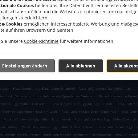
, 84307 Eggenfelden, Germany
tionale Cookies
helfen uns, Ihre Daten bei Ihrer nächsten Bestell
Menü
1618
matisch auszufüllen und die Website zu optimieren, um nachfolg
Im Voraus bestellen
ellungen zu erleichtern
be-Cookies
ermöglichen interessenbasierte Werbung und maßges
lte auf Ihren Browsern und Geräten
n Sie unsere
Cookie-Richtlinie
für weitere Informationen.
AKZEPTIERTE ZAHLUNGSMETHODEN
Einstellungen ändern
Alle ablehnen
Alle akzept
.
.
fstadt
Pizza Lieferservice Eggenfelden Mitterhof
Pizza Lieferservice Eggenfelden Lichten
.
.
lden Sankt Sebastian
Pizza Lieferservice Eggenfelden Weinberg
Pizza Lieferservice Eggen
.
.
rservice Eggenfelden Holzkeller
Pizza Lieferservice Eggenfelden Zellhub
Pizza Lieferse
.
.
eferservice Eggenfelden Rott am Wald
Pizza Lieferservice Eggenfelden Hub
Pizza Liefe
.
.
Pizza Lieferservice Eggenfelden Taschnerhof
Pizza Lieferservice Eggenfelden Dietrachi
.
.
lden Freiung
Pizza Lieferservice Eggenfelden Holzschachten
Pizza Lieferservice Eggenf
.
.
ice Eggenfelden Pollersbach
Pizza Lieferservice Eggenfelden Straßhäuseln
Pizza Lieferser