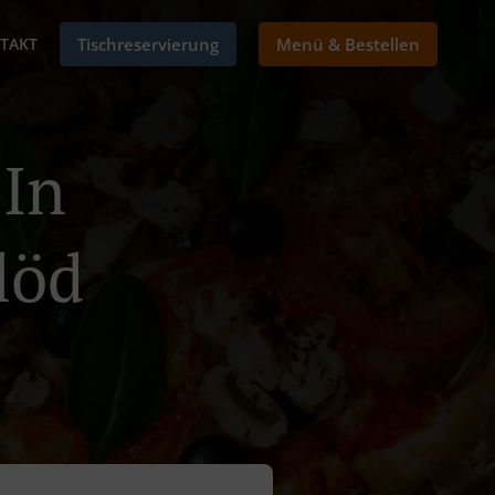
TAKT
Tischreservierung
Menü & Bestellen
 In
löd