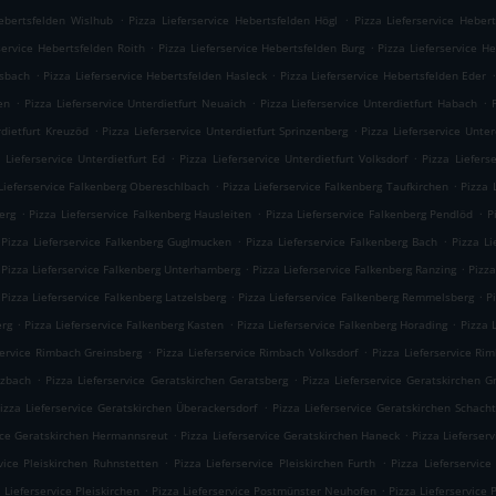
.
.
Hebertsfelden Wislhub
Pizza Lieferservice Hebertsfelden Högl
Pizza Lieferservice Heber
.
.
service Hebertsfelden Roith
Pizza Lieferservice Hebertsfelden Burg
Pizza Lieferservice H
.
.
.
usbach
Pizza Lieferservice Hebertsfelden Hasleck
Pizza Lieferservice Hebertsfelden Eder
.
.
.
en
Pizza Lieferservice Unterdietfurt Neuaich
Pizza Lieferservice Unterdietfurt Habach
.
.
rdietfurt Kreuzöd
Pizza Lieferservice Unterdietfurt Sprinzenberg
Pizza Lieferservice Unter
.
.
 Lieferservice Unterdietfurt Ed
Pizza Lieferservice Unterdietfurt Volksdorf
Pizza Liefers
.
.
Lieferservice Falkenberg Obereschlbach
Pizza Lieferservice Falkenberg Taufkirchen
Pizza 
.
.
.
erg
Pizza Lieferservice Falkenberg Hausleiten
Pizza Lieferservice Falkenberg Pendlöd
P
.
.
Pizza Lieferservice Falkenberg Guglmucken
Pizza Lieferservice Falkenberg Bach
Pizza L
.
.
Pizza Lieferservice Falkenberg Unterhamberg
Pizza Lieferservice Falkenberg Ranzing
Pizza
.
.
Pizza Lieferservice Falkenberg Latzelsberg
Pizza Lieferservice Falkenberg Remmelsberg
P
.
.
.
erg
Pizza Lieferservice Falkenberg Kasten
Pizza Lieferservice Falkenberg Horading
Pizza 
.
.
service Rimbach Greinsberg
Pizza Lieferservice Rimbach Volksdorf
Pizza Lieferservice Ri
.
.
izbach
Pizza Lieferservice Geratskirchen Geratsberg
Pizza Lieferservice Geratskirchen 
.
izza Lieferservice Geratskirchen Überackersdorf
Pizza Lieferservice Geratskirchen Schach
.
.
vice Geratskirchen Hermannsreut
Pizza Lieferservice Geratskirchen Haneck
Pizza Lieferser
.
.
vice Pleiskirchen Ruhnstetten
Pizza Lieferservice Pleiskirchen Furth
Pizza Lieferservice
.
.
 Lieferservice Pleiskirchen
Pizza Lieferservice Postmünster Neuhofen
Pizza Lieferservice