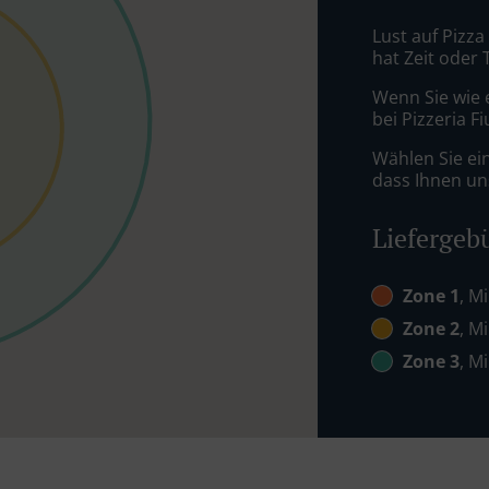
Lust auf Pizza
hat Zeit oder 
Wenn Sie wie 
bei Pizzeria F
Wählen Sie ei
dass Ihnen uns
Liefergeb
Zone 1
, M
Zone 2
, M
Zone 3
, M