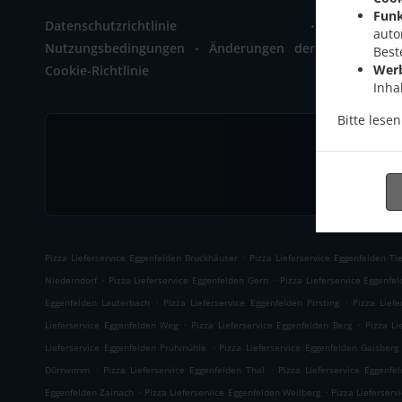
Zainach 1
Funk
.
Datenschutzrichtlinie
+49 8721 
auto
.
Nutzungsbedingungen
Änderungen der
Best
Wer
Cookie-Richtlinie
Inha
Bitte lese
.
Pizza Lieferservice Eggenfelden Bruckhäuser
Pizza Lieferservice Eggenfelden Tie
.
.
Niederndorf
Pizza Lieferservice Eggenfelden Gern
Pizza Lieferservice Eggenfe
.
.
Eggenfelden Lauterbach
Pizza Lieferservice Eggenfelden Pirsting
Pizza Liefe
.
.
Lieferservice Eggenfelden Weg
Pizza Lieferservice Eggenfelden Berg
Pizza Li
.
Lieferservice Eggenfelden Prühmühle
Pizza Lieferservice Eggenfelden Gaisberg
.
.
Dürrwimm
Pizza Lieferservice Eggenfelden Thal
Pizza Lieferservice Eggenfe
.
.
Eggenfelden Zainach
Pizza Lieferservice Eggenfelden Weilberg
Pizza Lieferserv