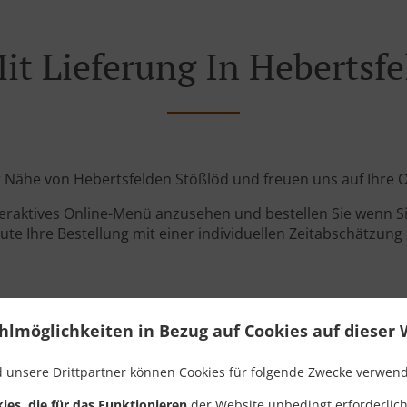
it Lieferung In Hebertsf
der Nähe von Hebertsfelden Stößlöd und freuen uns auf Ihre O
teraktives Online-Menü anzusehen und bestellen Sie wenn Sie
ute Ihre Bestellung mit einer individuellen Zeitabschätzung 
hlmöglichkeiten in Bezug auf Cookies auf dieser 
 unsere Drittpartner können Cookies für folgende Zwecke verwen
Links
ies, die für das Funktionieren
der Website unbedingt erforderlich