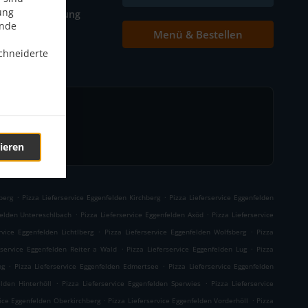
ung
Tischreservierung
ende
Menü & Bestellen
Kontakt
chneiderte
ieren
.
.
berg
Pizza Lieferservice Eggenfelden Kirchberg
Pizza Lieferservice Eggenfelden
.
.
felden Untereschlbach
Pizza Lieferservice Eggenfelden Axöd
Pizza Lieferservice
.
.
rvice Eggenfelden Lichtlberg
Pizza Lieferservice Eggenfelden Wolfsberg
Pizza
.
.
rservice Eggenfelden Reiter a Wald
Pizza Lieferservice Eggenfelden Lug
Pizza
.
.
ng
Pizza Lieferservice Eggenfelden Edmertsee
Pizza Lieferservice Eggenfelden
.
.
elden Hinterhöll
Pizza Lieferservice Eggenfelden Sperwies
Pizza Lieferservice
.
.
vice Eggenfelden Oberkirchberg
Pizza Lieferservice Eggenfelden Vorderhöll
Pizza