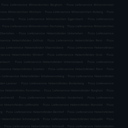
.
.
Pizza Lieferservice Mitterskirchen Bergham
Pizza Lieferservice Mitterskirchen
.
.
ervice Mitterskirchen Winiham
Pizza Lieferservice Mitterskirchen Atzberg
Pizza
.
.
erwendling
Pizza Lieferservice Mitterskirchen Eggersbach
Pizza Lieferservice
.
.
Pizza Lieferservice Mitterskirchen Dachsberg
Pizza Lieferservice Mitterskirchen
.
.
 Oberlehen
Pizza Lieferservice Hebertsfelden Unterlehen
Pizza Lieferservice
.
.
erservice Hebertsfelden Zellhub
Pizza Lieferservice Hebertsfelden Reisl
Pizza
.
izza Lieferservice Hebertsfelden Oberreisbeck
Pizza Lieferservice Hebertsfelden
.
.
erservice Hebertsfelden Windorf
Pizza Lieferservice Hebertsfelden Grub
Pizza
.
.
ienbach
Pizza Lieferservice Hebertsfelden Unterreisbeck
Pizza Lieferservice
.
.
erservice Hebertsfelden Zulehen
Pizza Lieferservice Hebertsfelden Riem
Pizza
.
a Lieferservice Hebertsfelden Schabmannsberg
Pizza Lieferservice Hebertsfelden
.
.
lden Lackner
Pizza Lieferservice Hebertsfelden Binderberg
Pizza Lieferservice
.
.
vice Hebertsfelden Forstlehen
Pizza Lieferservice Hebertsfelden Burgholz
Pizza
.
.
Lerchstraß
Pizza Lieferservice Hebertsfelden Vorderhaid
Pizza Lieferservice
.
.
ice Hebertsfelden Löfflmühle
Pizza Lieferservice Hebertsfelden Marchöd
Pizza
.
.
rg
Pizza Lieferservice Hebertsfelden Bernhof
Pizza Lieferservice Hebertsfelden
.
.
ce Hebertsfelden Schmalzgrub
Pizza Lieferservice Hebertsfelden Holzapfel
Pizza
.
.
s
Pizza Lieferservice Hebertsfelden Schmauß
Pizza Lieferservice Hebertsfelden