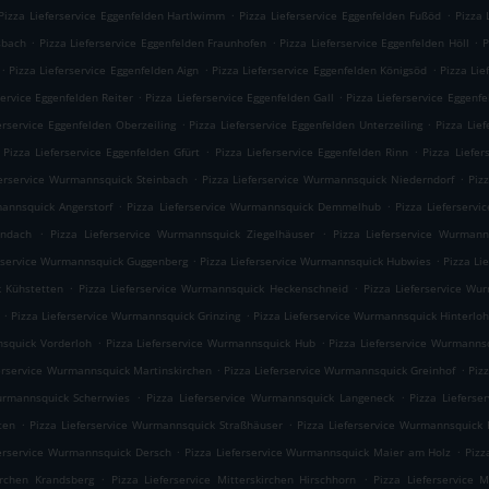
.
.
Pizza Lieferservice Eggenfelden Hartlwimm
Pizza Lieferservice Eggenfelden Fußöd
Pizza 
.
.
.
sbach
Pizza Lieferservice Eggenfelden Fraunhofen
Pizza Lieferservice Eggenfelden Höll
P
.
.
.
Pizza Lieferservice Eggenfelden Aign
Pizza Lieferservice Eggenfelden Königsöd
Pizza Lie
.
.
service Eggenfelden Reiter
Pizza Lieferservice Eggenfelden Gall
Pizza Lieferservice Eggenf
.
.
erservice Eggenfelden Oberzeiling
Pizza Lieferservice Eggenfelden Unterzeiling
Pizza Lie
.
.
Pizza Lieferservice Eggenfelden Gfürt
Pizza Lieferservice Eggenfelden Rinn
Pizza Liefer
.
.
ferservice Wurmannsquick Steinbach
Pizza Lieferservice Wurmannsquick Niederndorf
Piz
.
.
mannsquick Angerstorf
Pizza Lieferservice Wurmannsquick Demmelhub
Pizza Lieferserv
.
.
Endach
Pizza Lieferservice Wurmannsquick Ziegelhäuser
Pizza Lieferservice Wurmann
.
.
erservice Wurmannsquick Guggenberg
Pizza Lieferservice Wurmannsquick Hubwies
Pizza Li
.
.
k Kühstetten
Pizza Lieferservice Wurmannsquick Heckenschneid
Pizza Lieferservice Wu
.
.
Pizza Lieferservice Wurmannsquick Grinzing
Pizza Lieferservice Wurmannsquick Hinterlo
.
.
nsquick Vorderloh
Pizza Lieferservice Wurmannsquick Hub
Pizza Lieferservice Wurmanns
.
.
ferservice Wurmannsquick Martinskirchen
Pizza Lieferservice Wurmannsquick Greinhof
Piz
.
.
urmannsquick Scherrwies
Pizza Lieferservice Wurmannsquick Langeneck
Pizza Liefers
.
.
ten
Pizza Lieferservice Wurmannsquick Straßhäuser
Pizza Lieferservice Wurmannsquick 
.
.
ferservice Wurmannsquick Dersch
Pizza Lieferservice Wurmannsquick Maier am Holz
Pizz
.
.
kirchen Krandsberg
Pizza Lieferservice Mitterskirchen Hirschhorn
Pizza Lieferservice M