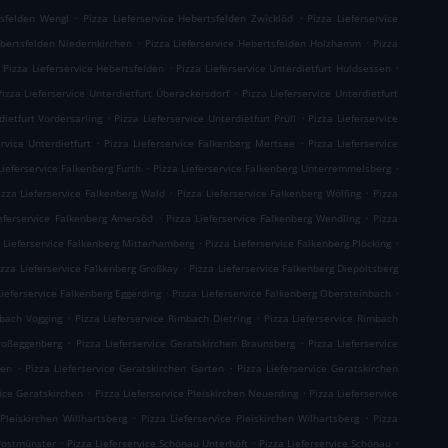
.
.
tsfelden Wengl
Pizza Lieferservice Hebertsfelden Zwicklöd
Pizza Lieferservice
.
.
ebertsfelden Niedernkirchen
Pizza Lieferservice Hebertsfelden Holzhamm
Pizza
.
.
Pizza Lieferservice Hebertsfelden
Pizza Lieferservice Unterdietfurt Huldsessen
.
Pizza Lieferservice Unterdietfurt Überackersdorf
Pizza Lieferservice Unterdietfurt
.
.
dietfurt Vordersarling
Pizza Lieferservice Unterdietfurt Prüll
Pizza Lieferservice
.
.
ervice Unterdietfurt
Pizza Lieferservice Falkenberg Mertsee
Pizza Lieferservice
.
.
Lieferservice Falkenberg Furth
Pizza Lieferservice Falkenberg Unterremmelsberg
.
.
izza Lieferservice Falkenberg Wald
Pizza Lieferservice Falkenberg Wölfing
Pizza
.
.
ieferservice Falkenberg Amersöd
Pizza Lieferservice Falkenberg Wendling
Pizza
.
.
 Lieferservice Falkenberg Mitterhamberg
Pizza Lieferservice Falkenberg Plöcking
.
izza Lieferservice Falkenberg Großkay
Pizza Lieferservice Falkenberg Diepoltsberg
.
.
Lieferservice Falkenberg Eggerding
Pizza Lieferservice Falkenberg Obersteinbach
.
.
mbach Vogging
Pizza Lieferservice Rimbach Dietring
Pizza Lieferservice Rimbach
.
.
Großeggenberg
Pizza Lieferservice Geratskirchen Braunsberg
Pizza Lieferservice
.
.
ten
Pizza Lieferservice Geratskirchen Garten
Pizza Lieferservice Geratskirchen
.
.
vice Geratskirchen
Pizza Lieferservice Pleiskirchen Neuerding
Pizza Lieferservice
.
.
 Pleiskirchen Willhartsberg
Pizza Lieferservice Pleiskirchen Wilhartsberg
Pizza
.
.
.
 Postmünster
Pizza Lieferservice Schönau Unterhöft
Pizza Lieferservice Schönau