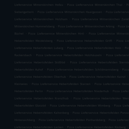
.
.
Lieferservice Mitterskirchen Hofau
Pizza Lieferservice Mitterskirchen Thal
P
.
.
Siebengattern
Pizza Lieferservice Mitterskirchen Haargassen
Pizza Lieferserv
.
Lieferservice Mitterskirchen Holzham
Pizza Lieferservice Mitterskirchen Zankl
.
.
Mitterskirchen Hummelsberg
Pizza Lieferservice Mitterskirchen Arbing
Pizza L
.
.
Büchel
Pizza Lieferservice Mitterskirchen Hirtl
Pizza Lieferservice Mittersk
.
.
Hebertsfelden Weidelsberg
Pizza Lieferservice Hebertsfelden Griffl
Pizza Li
.
.
Lieferservice Hebertsfelden Luberg
Pizza Lieferservice Hebertsfelden Holz
Pi
.
.
Rackersbach
Pizza Lieferservice Hebertsfelden Holzhäuseln
Pizza Lieferser
.
Lieferservice Hebertsfelden Stößlöd
Pizza Lieferservice Hebertsfelden Sternö
.
.
Hebertsfelden Auhof
Pizza Lieferservice Hebertsfelden Schildmannsberg
Pizz
.
.
Lieferservice Hebertsfelden Oberhub
Pizza Lieferservice Hebertsfelden Kainzl
.
.
Kleinwies
Pizza Lieferservice Hebertsfelden Starzen
Pizza Lieferservice Hebe
.
.
Hebertsfelden Ferlin
Pizza Lieferservice Hebertsfelden Niederhub
Pizza Liefe
.
Lieferservice Hebertsfelden Kranzlhub
Pizza Lieferservice Hebertsfelden Wen
.
.
Hebertsfelden Glatzöd
Pizza Lieferservice Hebertsfelden Wimberg
Pizza Lief
.
Lieferservice Hebertsfelden Kaltenberg
Pizza Lieferservice Hebertsfelden Ponz
.
.
Hinteraichberg
Pizza Lieferservice Hebertsfelden Ponhardsberg
Pizza Lieferse
.
.
Lieferservice Hebertsfelden Lacken
Pizza Lieferservice Hebertsfelden Käsberg