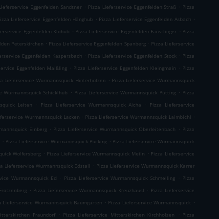
.
.
Lieferservice Eggenfelden Sandtner
Pizza Lieferservice Eggenfelden Straß
Pizza
.
.
izza Lieferservice Eggenfelden Hänghub
Pizza Lieferservice Eggenfelden Asbach
.
.
ferservice Eggenfelden Klohub
Pizza Lieferservice Eggenfelden Fäustlinger
Pizza
.
.
elden Peterskirchen
Pizza Lieferservice Eggenfelden Spanberg
Pizza Lieferservice
.
.
ferservice Eggenfelden Kaspersbach
Pizza Lieferservice Eggenfelden Stock
Pizza
.
.
service Eggenfelden Maißling
Pizza Lieferservice Eggenfelden Kleingmain
Pizza
.
za Lieferservice Wurmannsquick Hinterholzen
Pizza Lieferservice Wurmannsquick
.
.
ice Wurmannsquick Schicklhub
Pizza Lieferservice Wurmannsquick Putting
Pizza
.
.
squick Leiten
Pizza Lieferservice Wurmannsquick Aicha
Pizza Lieferservice
.
.
eferservice Wurmannsquick Lacken
Pizza Lieferservice Wurmannsquick Laimbichl
.
.
rmannsquick Einberg
Pizza Lieferservice Wurmannsquick Oberleitenbach
Pizza
.
.
h
Pizza Lieferservice Wurmannsquick Pucking
Pizza Lieferservice Wurmannsquick
.
.
quick Wolfersberg
Pizza Lieferservice Wurmannsquick Meiln
Pizza Lieferservice
.
za Lieferservice Wurmannsquick Edstall
Pizza Lieferservice Wurmannsquick Karrer
.
.
ervice Wurmannsquick Ed
Pizza Lieferservice Wurmannsquick Schmelling
Pizza
.
.
Frotzenberg
Pizza Lieferservice Wurmannsquick Kreuzhäusl
Pizza Lieferservice
.
.
a Lieferservice Wurmannsquick Baumgarten
Pizza Lieferservice Wurmannsquick
.
.
itterskirchen Fraundorf
Pizza Lieferservice Mitterskirchen Kirchholzen
Pizza