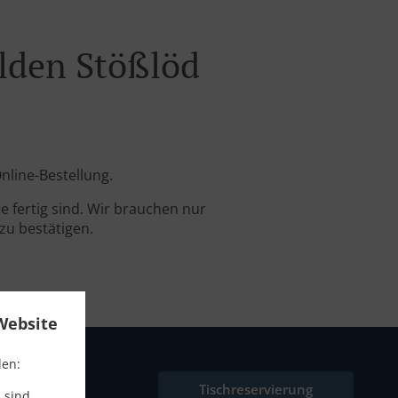
elden Stößlöd
nline-Bestellung.
 fertig sind. Wir brauchen nur
zu bestätigen.
Website
den:
Tischreservierung
 sind