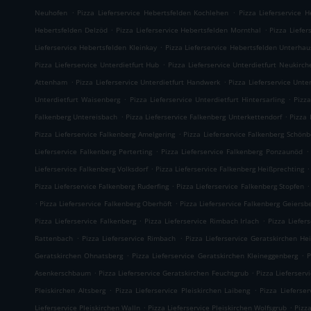
.
.
Neuhofen
Pizza Lieferservice Hebertsfelden Kochlehen
Pizza Lieferservice 
.
.
Hebertsfelden Delzöd
Pizza Lieferservice Hebertsfelden Mornthal
Pizza Liefer
.
Lieferservice Hebertsfelden Kleinkay
Pizza Lieferservice Hebertsfelden Unterha
.
Pizza Lieferservice Unterdietfurt Hub
Pizza Lieferservice Unterdietfurt Neukirch
.
.
Attenham
Pizza Lieferservice Unterdietfurt Handwerk
Pizza Lieferservice Unte
.
.
Unterdietfurt Waisenberg
Pizza Lieferservice Unterdietfurt Hintersarling
Pizza
.
.
Falkenberg Untereisbach
Pizza Lieferservice Falkenberg Unterkettendorf
Pizza 
.
Pizza Lieferservice Falkenberg Amelgering
Pizza Lieferservice Falkenberg Schönb
.
.
Lieferservice Falkenberg Perterting
Pizza Lieferservice Falkenberg Ponzaunöd
.
.
Lieferservice Falkenberg Volksdorf
Pizza Lieferservice Falkenberg Heißprechting
.
.
Pizza Lieferservice Falkenberg Ruderfing
Pizza Lieferservice Falkenberg Stopfen
.
.
Pizza Lieferservice Falkenberg Oberhöft
Pizza Lieferservice Falkenberg Geiersb
.
.
Pizza Lieferservice Falkenberg
Pizza Lieferservice Rimbach Irlach
Pizza Liefer
.
.
Rattenbach
Pizza Lieferservice Rimbach
Pizza Lieferservice Geratskirchen He
.
.
Geratskirchen Ohnatsberg
Pizza Lieferservice Geratskirchen Kleineggenberg
P
.
.
Asenkerschbaum
Pizza Lieferservice Geratskirchen Feuchtgrub
Pizza Lieferser
.
.
Pleiskirchen Altsberg
Pizza Lieferservice Pleiskirchen Laibeng
Pizza Lieferser
.
.
Lieferservice Pleiskirchen Walln
Pizza Lieferservice Pleiskirchen Wolfsgrub
Pizza