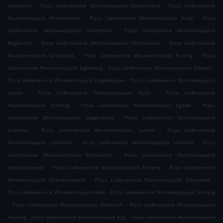
.
.
Steinbach
Pizza Lieferservice Wurmannsquick Niederndorf
Pizza Lieferservice
.
.
Wurmannsquick Hinterholzen
Pizza Lieferservice Wurmannsquick Straß
Pizza
.
Lieferservice Wurmannsquick Hirschhorn
Pizza Lieferservice Wurmannsquick
.
.
Angerstorf
Pizza Lieferservice Wurmannsquick Demmelhub
Pizza Lieferservice
.
.
Wurmannsquick Schicklhub
Pizza Lieferservice Wurmannsquick Putting
Pizza
.
.
Lieferservice Wurmannsquick Egelsberg
Pizza Lieferservice Wurmannsquick Endach
.
Pizza Lieferservice Wurmannsquick Ziegelhäuser
Pizza Lieferservice Wurmannsquick
.
.
Leiten
Pizza Lieferservice Wurmannsquick Aicha
Pizza Lieferservice
.
.
Wurmannsquick Schilling
Pizza Lieferservice Wurmannsquick Eglsee
Pizza
.
Lieferservice Wurmannsquick Guggenberg
Pizza Lieferservice Wurmannsquick
.
.
Hubwies
Pizza Lieferservice Wurmannsquick Lacken
Pizza Lieferservice
.
.
Wurmannsquick Laimbichl
Pizza Lieferservice Wurmannsquick Unteröd
Pizza
.
Lieferservice Wurmannsquick Kühstetten
Pizza Lieferservice Wurmannsquick
.
.
Heckenschneid
Pizza Lieferservice Wurmannsquick Einberg
Pizza Lieferservice
.
.
Wurmannsquick Oberleitenbach
Pizza Lieferservice Wurmannsquick Schachten
.
Pizza Lieferservice Wurmannsquick Haid
Pizza Lieferservice Wurmannsquick Grinzing
.
.
Pizza Lieferservice Wurmannsquick Hinterloh
Pizza Lieferservice Wurmannsquick
.
.
Pucking
Pizza Lieferservice Wurmannsquick Rigl
Pizza Lieferservice Wurmannsquick