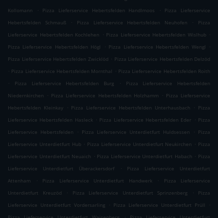
.
.
Kollomann
Pizza Lieferservice Hebertsfelden Handlmoos
Pizza Lieferservice
.
.
Hebertsfelden Schmauß
Pizza Lieferservice Hebertsfelden Neuhofen
Pizza
.
.
Lieferservice Hebertsfelden Kochlehen
Pizza Lieferservice Hebertsfelden Wislhub
.
.
Pizza Lieferservice Hebertsfelden Högl
Pizza Lieferservice Hebertsfelden Wengl
.
Pizza Lieferservice Hebertsfelden Zwicklöd
Pizza Lieferservice Hebertsfelden Delzöd
.
.
Pizza Lieferservice Hebertsfelden Mornthal
Pizza Lieferservice Hebertsfelden Roith
.
.
Pizza Lieferservice Hebertsfelden Burg
Pizza Lieferservice Hebertsfelden
.
.
Niedernkirchen
Pizza Lieferservice Hebertsfelden Holzhamm
Pizza Lieferservice
.
.
Hebertsfelden Kleinkay
Pizza Lieferservice Hebertsfelden Unterhausbach
Pizza
.
.
Lieferservice Hebertsfelden Hasleck
Pizza Lieferservice Hebertsfelden Eder
Pizza
.
.
Lieferservice Hebertsfelden
Pizza Lieferservice Unterdietfurt Huldsessen
Pizza
.
.
Lieferservice Unterdietfurt Hub
Pizza Lieferservice Unterdietfurt Neukirchen
Pizza
.
.
Lieferservice Unterdietfurt Neuaich
Pizza Lieferservice Unterdietfurt Habach
Pizza
.
Lieferservice Unterdietfurt Überackersdorf
Pizza Lieferservice Unterdietfurt
.
.
Attenham
Pizza Lieferservice Unterdietfurt Handwerk
Pizza Lieferservice
.
.
Unterdietfurt Kreuzöd
Pizza Lieferservice Unterdietfurt Sprinzenberg
Pizza
.
.
Lieferservice Unterdietfurt Vordersarling
Pizza Lieferservice Unterdietfurt Prüll
.
Pizza Lieferservice Unterdietfurt Waisenberg
Pizza Lieferservice Unterdietfurt