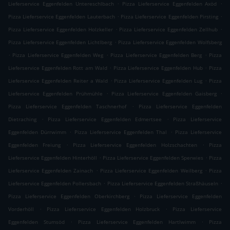
.
.
Lieferservice Eggenfelden Untereschlbach
Pizza Lieferservice Eggenfelden Axöd
.
.
Pizza Lieferservice Eggenfelden Lauterbach
Pizza Lieferservice Eggenfelden Pirsting
.
.
Pizza Lieferservice Eggenfelden Holzkeller
Pizza Lieferservice Eggenfelden Zellhub
.
Pizza Lieferservice Eggenfelden Lichtlberg
Pizza Lieferservice Eggenfelden Wolfsberg
.
.
.
Pizza Lieferservice Eggenfelden Weg
Pizza Lieferservice Eggenfelden Berg
Pizza
.
.
Lieferservice Eggenfelden Rott am Wald
Pizza Lieferservice Eggenfelden Hub
Pizza
.
.
Lieferservice Eggenfelden Reiter a Wald
Pizza Lieferservice Eggenfelden Lug
Pizza
.
.
Lieferservice Eggenfelden Prühmühle
Pizza Lieferservice Eggenfelden Gaisberg
.
Pizza Lieferservice Eggenfelden Taschnerhof
Pizza Lieferservice Eggenfelden
.
.
Dietraching
Pizza Lieferservice Eggenfelden Edmertsee
Pizza Lieferservice
.
.
Eggenfelden Dürrwimm
Pizza Lieferservice Eggenfelden Thal
Pizza Lieferservice
.
.
Eggenfelden Freiung
Pizza Lieferservice Eggenfelden Holzschachten
Pizza
.
.
Lieferservice Eggenfelden Hinterhöll
Pizza Lieferservice Eggenfelden Sperwies
Pizza
.
.
Lieferservice Eggenfelden Zainach
Pizza Lieferservice Eggenfelden Weilberg
Pizza
.
.
Lieferservice Eggenfelden Pollersbach
Pizza Lieferservice Eggenfelden Straßhäuseln
.
Pizza Lieferservice Eggenfelden Oberkirchberg
Pizza Lieferservice Eggenfelden
.
.
Vorderhöll
Pizza Lieferservice Eggenfelden Holzbruck
Pizza Lieferservice
.
.
Eggenfelden Stumsöd
Pizza Lieferservice Eggenfelden Hartlwimm
Pizza