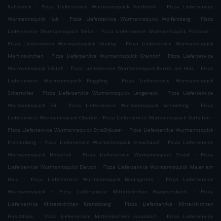
.
.
Kalteneck
Pizza Lieferservice Wurmannsquick Vorderloh
Pizza Lieferservice
.
.
Wurmannsquick Hub
Pizza Lieferservice Wurmannsquick Wolfersberg
Pizza
.
.
Lieferservice Wurmannsquick Meiln
Pizza Lieferservice Wurmannsquick Ponzaun
.
Pizza Lieferservice Wurmannsquick Grafing
Pizza Lieferservice Wurmannsquick
.
.
Martinskirchen
Pizza Lieferservice Wurmannsquick Greinhof
Pizza Lieferservice
.
.
Wurmannsquick Edstall
Pizza Lieferservice Wurmannsquick Karrer am Holz
Pizza
.
Lieferservice Wurmannsquick Rogglfing
Pizza Lieferservice Wurmannsquick
.
.
Scherrwies
Pizza Lieferservice Wurmannsquick Langeneck
Pizza Lieferservice
.
.
Wurmannsquick Ed
Pizza Lieferservice Wurmannsquick Schmelling
Pizza
.
.
Lieferservice Wurmannsquick Oberöd
Pizza Lieferservice Wurmannsquick Vorleiten
.
Pizza Lieferservice Wurmannsquick Straßhäuser
Pizza Lieferservice Wurmannsquick
.
.
Frotzenberg
Pizza Lieferservice Wurmannsquick Kreuzhäusl
Pizza Lieferservice
.
.
Wurmannsquick Hennthal
Pizza Lieferservice Wurmannsquick Einöd
Pizza
.
Lieferservice Wurmannsquick Dersch
Pizza Lieferservice Wurmannsquick Maier am
.
.
Holz
Pizza Lieferservice Wurmannsquick Baumgarten
Pizza Lieferservice
.
.
Wurmannsquick
Pizza Lieferservice Mitterskirchen Hammersbach
Pizza
.
Lieferservice Mitterskirchen Krandsberg
Pizza Lieferservice Mitterskirchen
.
.
Hirschhorn
Pizza Lieferservice Mitterskirchen Fraundorf
Pizza Lieferservice