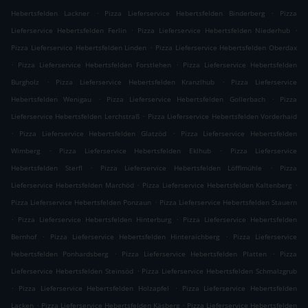
.
.
Hebertsfelden Lackner
Pizza Lieferservice Hebertsfelden Binderberg
Pizza
.
.
Lieferservice Hebertsfelden Ferlin
Pizza Lieferservice Hebertsfelden Niederhub
.
Pizza Lieferservice Hebertsfelden Linden
Pizza Lieferservice Hebertsfelden Oberdax
.
.
Pizza Lieferservice Hebertsfelden Forstlehen
Pizza Lieferservice Hebertsfelden
.
.
Burgholz
Pizza Lieferservice Hebertsfelden Kranzlhub
Pizza Lieferservice
.
.
Hebertsfelden Wenigau
Pizza Lieferservice Hebertsfelden Gollerbach
Pizza
.
Lieferservice Hebertsfelden Lerchstraß
Pizza Lieferservice Hebertsfelden Vorderhaid
.
.
Pizza Lieferservice Hebertsfelden Glatzöd
Pizza Lieferservice Hebertsfelden
.
.
Wimberg
Pizza Lieferservice Hebertsfelden Eklhub
Pizza Lieferservice
.
.
Hebertsfelden Sterfl
Pizza Lieferservice Hebertsfelden Löfflmühle
Pizza
.
.
Lieferservice Hebertsfelden Marchöd
Pizza Lieferservice Hebertsfelden Kaltenberg
.
Pizza Lieferservice Hebertsfelden Ponzaun
Pizza Lieferservice Hebertsfelden Stauern
.
.
Pizza Lieferservice Hebertsfelden Hinterburg
Pizza Lieferservice Hebertsfelden
.
.
Bernhof
Pizza Lieferservice Hebertsfelden Hinteraichberg
Pizza Lieferservice
.
.
Hebertsfelden Ponhardsberg
Pizza Lieferservice Hebertsfelden Platten
Pizza
.
Lieferservice Hebertsfelden Steinsöd
Pizza Lieferservice Hebertsfelden Schmalzgrub
.
.
Pizza Lieferservice Hebertsfelden Holzapfel
Pizza Lieferservice Hebertsfelden
.
.
Lacken
Pizza Lieferservice Hebertsfelden Käsberg
Pizza Lieferservice Hebertsfelden