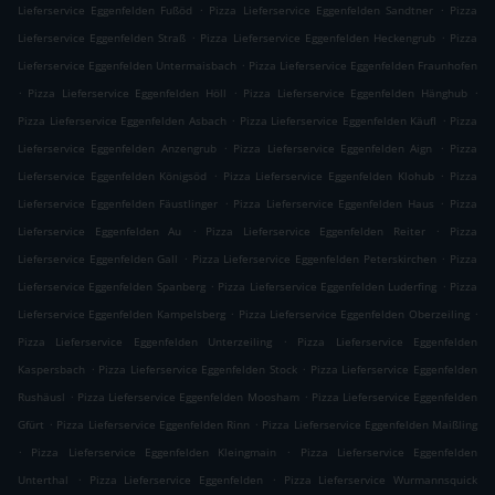
.
.
Lieferservice Eggenfelden Fußöd
Pizza Lieferservice Eggenfelden Sandtner
Pizza
.
.
Lieferservice Eggenfelden Straß
Pizza Lieferservice Eggenfelden Heckengrub
Pizza
.
Lieferservice Eggenfelden Untermaisbach
Pizza Lieferservice Eggenfelden Fraunhofen
.
.
.
Pizza Lieferservice Eggenfelden Höll
Pizza Lieferservice Eggenfelden Hänghub
.
.
Pizza Lieferservice Eggenfelden Asbach
Pizza Lieferservice Eggenfelden Käufl
Pizza
.
.
Lieferservice Eggenfelden Anzengrub
Pizza Lieferservice Eggenfelden Aign
Pizza
.
.
Lieferservice Eggenfelden Königsöd
Pizza Lieferservice Eggenfelden Klohub
Pizza
.
.
Lieferservice Eggenfelden Fäustlinger
Pizza Lieferservice Eggenfelden Haus
Pizza
.
.
Lieferservice Eggenfelden Au
Pizza Lieferservice Eggenfelden Reiter
Pizza
.
.
Lieferservice Eggenfelden Gall
Pizza Lieferservice Eggenfelden Peterskirchen
Pizza
.
.
Lieferservice Eggenfelden Spanberg
Pizza Lieferservice Eggenfelden Luderfing
Pizza
.
.
Lieferservice Eggenfelden Kampelsberg
Pizza Lieferservice Eggenfelden Oberzeiling
.
Pizza Lieferservice Eggenfelden Unterzeiling
Pizza Lieferservice Eggenfelden
.
.
Kaspersbach
Pizza Lieferservice Eggenfelden Stock
Pizza Lieferservice Eggenfelden
.
.
Rushäusl
Pizza Lieferservice Eggenfelden Moosham
Pizza Lieferservice Eggenfelden
.
.
Gfürt
Pizza Lieferservice Eggenfelden Rinn
Pizza Lieferservice Eggenfelden Maißling
.
.
Pizza Lieferservice Eggenfelden Kleingmain
Pizza Lieferservice Eggenfelden
.
.
Unterthal
Pizza Lieferservice Eggenfelden
Pizza Lieferservice Wurmannsquick