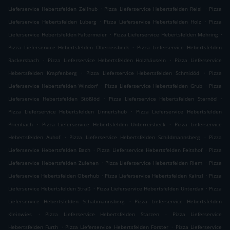
.
.
Lieferservice Hebertsfelden Zellhub
Pizza Lieferservice Hebertsfelden Reisl
Pizza
.
.
Lieferservice Hebertsfelden Luberg
Pizza Lieferservice Hebertsfelden Holz
Pizza
.
.
Lieferservice Hebertsfelden Faltermeier
Pizza Lieferservice Hebertsfelden Mehring
.
Pizza Lieferservice Hebertsfelden Oberreisbeck
Pizza Lieferservice Hebertsfelden
.
.
Rackersbach
Pizza Lieferservice Hebertsfelden Holzhäuseln
Pizza Lieferservice
.
.
Hebertsfelden Krapfenberg
Pizza Lieferservice Hebertsfelden Schmidöd
Pizza
.
.
Lieferservice Hebertsfelden Windorf
Pizza Lieferservice Hebertsfelden Grub
Pizza
.
.
Lieferservice Hebertsfelden Stößlöd
Pizza Lieferservice Hebertsfelden Sternöd
.
Pizza Lieferservice Hebertsfelden Linnertshub
Pizza Lieferservice Hebertsfelden
.
.
Prienbach
Pizza Lieferservice Hebertsfelden Unterreisbeck
Pizza Lieferservice
.
.
Hebertsfelden Auhof
Pizza Lieferservice Hebertsfelden Schildmannsberg
Pizza
.
.
Lieferservice Hebertsfelden Bach
Pizza Lieferservice Hebertsfelden Feitshof
Pizza
.
.
Lieferservice Hebertsfelden Zulehen
Pizza Lieferservice Hebertsfelden Riem
Pizza
.
.
Lieferservice Hebertsfelden Oberhub
Pizza Lieferservice Hebertsfelden Kainzl
Pizza
.
.
Lieferservice Hebertsfelden Straß
Pizza Lieferservice Hebertsfelden Unterdax
Pizza
.
Lieferservice Hebertsfelden Schabmannsberg
Pizza Lieferservice Hebertsfelden
.
.
Kleinwies
Pizza Lieferservice Hebertsfelden Starzen
Pizza Lieferservice
.
.
Hebertsfelden Furth
Pizza Lieferservice Hebertsfelden Forster
Pizza Lieferservice