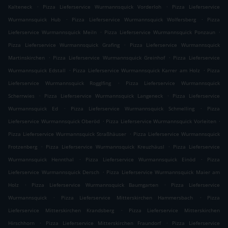
.
.
Kalteneck
Pizza Lieferservice Wurmannsquick Vorderloh
Pizza Lieferservice
.
.
Wurmannsquick Hub
Pizza Lieferservice Wurmannsquick Wolfersberg
Pizza
.
.
Lieferservice Wurmannsquick Meiln
Pizza Lieferservice Wurmannsquick Ponzaun
.
Pizza Lieferservice Wurmannsquick Grafing
Pizza Lieferservice Wurmannsquick
.
.
Martinskirchen
Pizza Lieferservice Wurmannsquick Greinhof
Pizza Lieferservice
.
.
Wurmannsquick Edstall
Pizza Lieferservice Wurmannsquick Karrer am Holz
Pizza
.
Lieferservice Wurmannsquick Rogglfing
Pizza Lieferservice Wurmannsquick
.
.
Scherrwies
Pizza Lieferservice Wurmannsquick Langeneck
Pizza Lieferservice
.
.
Wurmannsquick Ed
Pizza Lieferservice Wurmannsquick Schmelling
Pizza
.
.
Lieferservice Wurmannsquick Oberöd
Pizza Lieferservice Wurmannsquick Vorleiten
.
Pizza Lieferservice Wurmannsquick Straßhäuser
Pizza Lieferservice Wurmannsquick
.
.
Frotzenberg
Pizza Lieferservice Wurmannsquick Kreuzhäusl
Pizza Lieferservice
.
.
Wurmannsquick Hennthal
Pizza Lieferservice Wurmannsquick Einöd
Pizza
.
Lieferservice Wurmannsquick Dersch
Pizza Lieferservice Wurmannsquick Maier am
.
.
Holz
Pizza Lieferservice Wurmannsquick Baumgarten
Pizza Lieferservice
.
.
Wurmannsquick
Pizza Lieferservice Mitterskirchen Hammersbach
Pizza
.
Lieferservice Mitterskirchen Krandsberg
Pizza Lieferservice Mitterskirchen
.
.
Hirschhorn
Pizza Lieferservice Mitterskirchen Fraundorf
Pizza Lieferservice