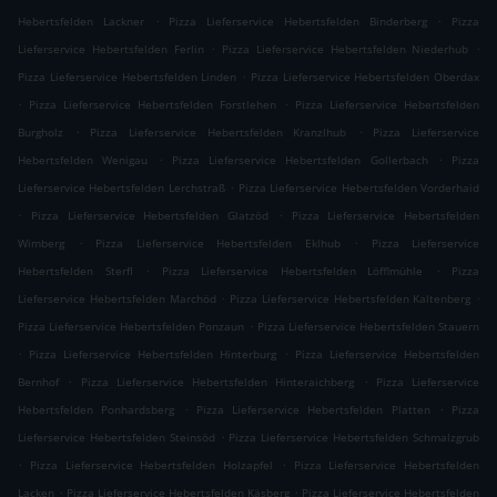
.
.
Hebertsfelden Lackner
Pizza Lieferservice Hebertsfelden Binderberg
Pizza
.
.
Lieferservice Hebertsfelden Ferlin
Pizza Lieferservice Hebertsfelden Niederhub
.
Pizza Lieferservice Hebertsfelden Linden
Pizza Lieferservice Hebertsfelden Oberdax
.
.
Pizza Lieferservice Hebertsfelden Forstlehen
Pizza Lieferservice Hebertsfelden
.
.
Burgholz
Pizza Lieferservice Hebertsfelden Kranzlhub
Pizza Lieferservice
.
.
Hebertsfelden Wenigau
Pizza Lieferservice Hebertsfelden Gollerbach
Pizza
.
Lieferservice Hebertsfelden Lerchstraß
Pizza Lieferservice Hebertsfelden Vorderhaid
.
.
Pizza Lieferservice Hebertsfelden Glatzöd
Pizza Lieferservice Hebertsfelden
.
.
Wimberg
Pizza Lieferservice Hebertsfelden Eklhub
Pizza Lieferservice
.
.
Hebertsfelden Sterfl
Pizza Lieferservice Hebertsfelden Löfflmühle
Pizza
.
.
Lieferservice Hebertsfelden Marchöd
Pizza Lieferservice Hebertsfelden Kaltenberg
.
Pizza Lieferservice Hebertsfelden Ponzaun
Pizza Lieferservice Hebertsfelden Stauern
.
.
Pizza Lieferservice Hebertsfelden Hinterburg
Pizza Lieferservice Hebertsfelden
.
.
Bernhof
Pizza Lieferservice Hebertsfelden Hinteraichberg
Pizza Lieferservice
.
.
Hebertsfelden Ponhardsberg
Pizza Lieferservice Hebertsfelden Platten
Pizza
.
Lieferservice Hebertsfelden Steinsöd
Pizza Lieferservice Hebertsfelden Schmalzgrub
.
.
Pizza Lieferservice Hebertsfelden Holzapfel
Pizza Lieferservice Hebertsfelden
.
.
Lacken
Pizza Lieferservice Hebertsfelden Käsberg
Pizza Lieferservice Hebertsfelden