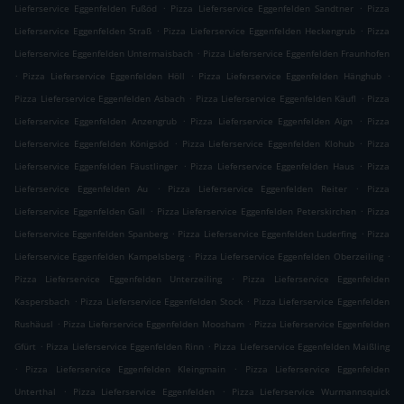
.
.
Lieferservice Eggenfelden Fußöd
Pizza Lieferservice Eggenfelden Sandtner
Pizza
.
.
Lieferservice Eggenfelden Straß
Pizza Lieferservice Eggenfelden Heckengrub
Pizza
.
Lieferservice Eggenfelden Untermaisbach
Pizza Lieferservice Eggenfelden Fraunhofen
.
.
.
Pizza Lieferservice Eggenfelden Höll
Pizza Lieferservice Eggenfelden Hänghub
.
.
Pizza Lieferservice Eggenfelden Asbach
Pizza Lieferservice Eggenfelden Käufl
Pizza
.
.
Lieferservice Eggenfelden Anzengrub
Pizza Lieferservice Eggenfelden Aign
Pizza
.
.
Lieferservice Eggenfelden Königsöd
Pizza Lieferservice Eggenfelden Klohub
Pizza
.
.
Lieferservice Eggenfelden Fäustlinger
Pizza Lieferservice Eggenfelden Haus
Pizza
.
.
Lieferservice Eggenfelden Au
Pizza Lieferservice Eggenfelden Reiter
Pizza
.
.
Lieferservice Eggenfelden Gall
Pizza Lieferservice Eggenfelden Peterskirchen
Pizza
.
.
Lieferservice Eggenfelden Spanberg
Pizza Lieferservice Eggenfelden Luderfing
Pizza
.
.
Lieferservice Eggenfelden Kampelsberg
Pizza Lieferservice Eggenfelden Oberzeiling
.
Pizza Lieferservice Eggenfelden Unterzeiling
Pizza Lieferservice Eggenfelden
.
.
Kaspersbach
Pizza Lieferservice Eggenfelden Stock
Pizza Lieferservice Eggenfelden
.
.
Rushäusl
Pizza Lieferservice Eggenfelden Moosham
Pizza Lieferservice Eggenfelden
.
.
Gfürt
Pizza Lieferservice Eggenfelden Rinn
Pizza Lieferservice Eggenfelden Maißling
.
.
Pizza Lieferservice Eggenfelden Kleingmain
Pizza Lieferservice Eggenfelden
.
.
Unterthal
Pizza Lieferservice Eggenfelden
Pizza Lieferservice Wurmannsquick