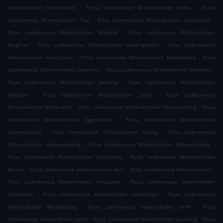
.
.
Mitterskirchen Kirchholzen
Pizza Lieferservice Mitterskirchen Hofau
Pizza
.
.
Lieferservice Mitterskirchen Thal
Pizza Lieferservice Mitterskirchen Leitenbach
.
Pizza Lieferservice Mitterskirchen Mayrhof
Pizza Lieferservice Mitterskirchen
.
.
Bergham
Pizza Lieferservice Mitterskirchen Siebengattern
Pizza Lieferservice
.
.
Mitterskirchen Haargassen
Pizza Lieferservice Mitterskirchen Biedersberg
Pizza
.
.
Lieferservice Mitterskirchen Oberham
Pizza Lieferservice Mitterskirchen Winiham
.
Pizza Lieferservice Mitterskirchen Atzberg
Pizza Lieferservice Mitterskirchen
.
.
Holzham
Pizza Lieferservice Mitterskirchen Zankl
Pizza Lieferservice
.
.
Mitterskirchen Rotheneich
Pizza Lieferservice Mitterskirchen Oberwendling
Pizza
.
Lieferservice Mitterskirchen Eggersbach
Pizza Lieferservice Mitterskirchen
.
.
Hummelsberg
Pizza Lieferservice Mitterskirchen Arbing
Pizza Lieferservice
.
.
Mitterskirchen Unterwendling
Pizza Lieferservice Mitterskirchen Mitterschweib
.
Pizza Lieferservice Mitterskirchen Dachsberg
Pizza Lieferservice Mitterskirchen
.
.
.
Büchel
Pizza Lieferservice Mitterskirchen Hirtl
Pizza Lieferservice Mitterskirchen
.
Pizza Lieferservice Hebertsfelden Hausbeck
Pizza Lieferservice Hebertsfelden
.
.
Oberlehen
Pizza Lieferservice Hebertsfelden Unterlehen
Pizza Lieferservice
.
.
Hebertsfelden Weidelsberg
Pizza Lieferservice Hebertsfelden Griffl
Pizza
.
.
Lieferservice Hebertsfelden Lerch
Pizza Lieferservice Hebertsfelden Spanberg
Pizza