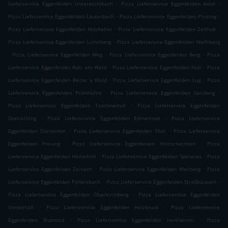
.
.
Lieferservice Eggenfelden Untereschlbach
Pizza Lieferservice Eggenfelden Axöd
.
.
Pizza Lieferservice Eggenfelden Lauterbach
Pizza Lieferservice Eggenfelden Pirsting
.
.
Pizza Lieferservice Eggenfelden Holzkeller
Pizza Lieferservice Eggenfelden Zellhub
.
Pizza Lieferservice Eggenfelden Lichtlberg
Pizza Lieferservice Eggenfelden Wolfsberg
.
.
.
Pizza Lieferservice Eggenfelden Weg
Pizza Lieferservice Eggenfelden Berg
Pizza
.
.
Lieferservice Eggenfelden Rott am Wald
Pizza Lieferservice Eggenfelden Hub
Pizza
.
.
Lieferservice Eggenfelden Reiter a Wald
Pizza Lieferservice Eggenfelden Lug
Pizza
.
.
Lieferservice Eggenfelden Prühmühle
Pizza Lieferservice Eggenfelden Gaisberg
.
Pizza Lieferservice Eggenfelden Taschnerhof
Pizza Lieferservice Eggenfelden
.
.
Dietraching
Pizza Lieferservice Eggenfelden Edmertsee
Pizza Lieferservice
.
.
Eggenfelden Dürrwimm
Pizza Lieferservice Eggenfelden Thal
Pizza Lieferservice
.
.
Eggenfelden Freiung
Pizza Lieferservice Eggenfelden Holzschachten
Pizza
.
.
Lieferservice Eggenfelden Hinterhöll
Pizza Lieferservice Eggenfelden Sperwies
Pizza
.
.
Lieferservice Eggenfelden Zainach
Pizza Lieferservice Eggenfelden Weilberg
Pizza
.
.
Lieferservice Eggenfelden Pollersbach
Pizza Lieferservice Eggenfelden Straßhäuseln
.
Pizza Lieferservice Eggenfelden Oberkirchberg
Pizza Lieferservice Eggenfelden
.
.
Vorderhöll
Pizza Lieferservice Eggenfelden Holzbruck
Pizza Lieferservice
.
.
Eggenfelden Stumsöd
Pizza Lieferservice Eggenfelden Hartlwimm
Pizza