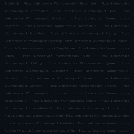
.
.
Steinbach
Pizza Lieferservice Wurmannsquick Niederndorf
Pizza Lieferservice
.
.
Wurmannsquick Hinterholzen
Pizza Lieferservice Wurmannsquick Straß
Pizza
.
Lieferservice Wurmannsquick Hirschhorn
Pizza Lieferservice Wurmannsquick
.
.
Angerstorf
Pizza Lieferservice Wurmannsquick Demmelhub
Pizza Lieferservice
.
.
Wurmannsquick Schicklhub
Pizza Lieferservice Wurmannsquick Putting
Pizza
.
.
Lieferservice Wurmannsquick Egelsberg
Pizza Lieferservice Wurmannsquick Endach
.
Pizza Lieferservice Wurmannsquick Ziegelhäuser
Pizza Lieferservice Wurmannsquick
.
.
Leiten
Pizza Lieferservice Wurmannsquick Aicha
Pizza Lieferservice
.
.
Wurmannsquick Schilling
Pizza Lieferservice Wurmannsquick Eglsee
Pizza
.
Lieferservice Wurmannsquick Guggenberg
Pizza Lieferservice Wurmannsquick
.
.
Hubwies
Pizza Lieferservice Wurmannsquick Lacken
Pizza Lieferservice
.
.
Wurmannsquick Laimbichl
Pizza Lieferservice Wurmannsquick Unteröd
Pizza
.
Lieferservice Wurmannsquick Kühstetten
Pizza Lieferservice Wurmannsquick
.
.
Heckenschneid
Pizza Lieferservice Wurmannsquick Einberg
Pizza Lieferservice
.
.
Wurmannsquick Oberleitenbach
Pizza Lieferservice Wurmannsquick Schachten
.
Pizza Lieferservice Wurmannsquick Haid
Pizza Lieferservice Wurmannsquick Grinzing
.
.
Pizza Lieferservice Wurmannsquick Hinterloh
Pizza Lieferservice Wurmannsquick
.
.
Pucking
Pizza Lieferservice Wurmannsquick Rigl
Pizza Lieferservice Wurmannsquick