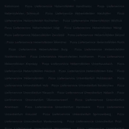
.
.
Kollomann
Pizza Lieferservice Hebertsfelden Handlmoos
Pizza Lieferservice
.
.
Hebertsfelden Schmauß
Pizza Lieferservice Hebertsfelden Neuhofen
Pizza
.
.
Lieferservice Hebertsfelden Kochlehen
Pizza Lieferservice Hebertsfelden Wislhub
.
.
Pizza Lieferservice Hebertsfelden Högl
Pizza Lieferservice Hebertsfelden Wengl
.
Pizza Lieferservice Hebertsfelden Zwicklöd
Pizza Lieferservice Hebertsfelden Delzöd
.
.
Pizza Lieferservice Hebertsfelden Mornthal
Pizza Lieferservice Hebertsfelden Roith
.
.
Pizza Lieferservice Hebertsfelden Burg
Pizza Lieferservice Hebertsfelden
.
.
Niedernkirchen
Pizza Lieferservice Hebertsfelden Holzhamm
Pizza Lieferservice
.
.
Hebertsfelden Kleinkay
Pizza Lieferservice Hebertsfelden Unterhausbach
Pizza
.
.
Lieferservice Hebertsfelden Hasleck
Pizza Lieferservice Hebertsfelden Eder
Pizza
.
.
Lieferservice Hebertsfelden
Pizza Lieferservice Unterdietfurt Huldsessen
Pizza
.
.
Lieferservice Unterdietfurt Hub
Pizza Lieferservice Unterdietfurt Neukirchen
Pizza
.
.
Lieferservice Unterdietfurt Neuaich
Pizza Lieferservice Unterdietfurt Habach
Pizza
.
Lieferservice Unterdietfurt Überackersdorf
Pizza Lieferservice Unterdietfurt
.
.
Attenham
Pizza Lieferservice Unterdietfurt Handwerk
Pizza Lieferservice
.
.
Unterdietfurt Kreuzöd
Pizza Lieferservice Unterdietfurt Sprinzenberg
Pizza
.
.
Lieferservice Unterdietfurt Vordersarling
Pizza Lieferservice Unterdietfurt Prüll
.
Pizza Lieferservice Unterdietfurt Waisenberg
Pizza Lieferservice Unterdietfurt