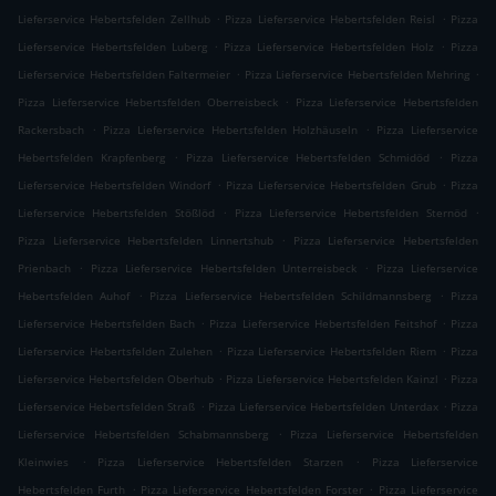
.
.
Lieferservice Hebertsfelden Zellhub
Pizza Lieferservice Hebertsfelden Reisl
Pizza
.
.
Lieferservice Hebertsfelden Luberg
Pizza Lieferservice Hebertsfelden Holz
Pizza
.
.
Lieferservice Hebertsfelden Faltermeier
Pizza Lieferservice Hebertsfelden Mehring
.
Pizza Lieferservice Hebertsfelden Oberreisbeck
Pizza Lieferservice Hebertsfelden
.
.
Rackersbach
Pizza Lieferservice Hebertsfelden Holzhäuseln
Pizza Lieferservice
.
.
Hebertsfelden Krapfenberg
Pizza Lieferservice Hebertsfelden Schmidöd
Pizza
.
.
Lieferservice Hebertsfelden Windorf
Pizza Lieferservice Hebertsfelden Grub
Pizza
.
.
Lieferservice Hebertsfelden Stößlöd
Pizza Lieferservice Hebertsfelden Sternöd
.
Pizza Lieferservice Hebertsfelden Linnertshub
Pizza Lieferservice Hebertsfelden
.
.
Prienbach
Pizza Lieferservice Hebertsfelden Unterreisbeck
Pizza Lieferservice
.
.
Hebertsfelden Auhof
Pizza Lieferservice Hebertsfelden Schildmannsberg
Pizza
.
.
Lieferservice Hebertsfelden Bach
Pizza Lieferservice Hebertsfelden Feitshof
Pizza
.
.
Lieferservice Hebertsfelden Zulehen
Pizza Lieferservice Hebertsfelden Riem
Pizza
.
.
Lieferservice Hebertsfelden Oberhub
Pizza Lieferservice Hebertsfelden Kainzl
Pizza
.
.
Lieferservice Hebertsfelden Straß
Pizza Lieferservice Hebertsfelden Unterdax
Pizza
.
Lieferservice Hebertsfelden Schabmannsberg
Pizza Lieferservice Hebertsfelden
.
.
Kleinwies
Pizza Lieferservice Hebertsfelden Starzen
Pizza Lieferservice
.
.
Hebertsfelden Furth
Pizza Lieferservice Hebertsfelden Forster
Pizza Lieferservice