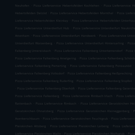
.
.
Neuhofen
Pizza Lieferservice Hebertsfelden Kochlehen
Pizza Lieferservice 
.
.
Hebertsfelden Delzöd
Pizza Lieferservice Hebertsfelden Mornthal
Pizza Liefer
.
Lieferservice Hebertsfelden Kleinkay
Pizza Lieferservice Hebertsfelden Unterha
.
Pizza Lieferservice Unterdietfurt Hub
Pizza Lieferservice Unterdietfurt Neukirch
.
.
Attenham
Pizza Lieferservice Unterdietfurt Handwerk
Pizza Lieferservice Unte
.
.
Unterdietfurt Waisenberg
Pizza Lieferservice Unterdietfurt Hintersarling
Pizza
.
.
Falkenberg Untereisbach
Pizza Lieferservice Falkenberg Unterkettendorf
Pizza 
.
Pizza Lieferservice Falkenberg Amelgering
Pizza Lieferservice Falkenberg Schönb
.
.
Lieferservice Falkenberg Perterting
Pizza Lieferservice Falkenberg Ponzaunöd
.
.
Lieferservice Falkenberg Volksdorf
Pizza Lieferservice Falkenberg Heißprechting
.
.
Pizza Lieferservice Falkenberg Ruderfing
Pizza Lieferservice Falkenberg Stopfen
.
.
Pizza Lieferservice Falkenberg Oberhöft
Pizza Lieferservice Falkenberg Geiersb
.
.
Pizza Lieferservice Falkenberg
Pizza Lieferservice Rimbach Irlach
Pizza Liefer
.
.
Rattenbach
Pizza Lieferservice Rimbach
Pizza Lieferservice Geratskirchen He
.
.
Geratskirchen Ohnatsberg
Pizza Lieferservice Geratskirchen Kleineggenberg
P
.
.
Asenkerschbaum
Pizza Lieferservice Geratskirchen Feuchtgrub
Pizza Lieferser
.
.
Pleiskirchen Altsberg
Pizza Lieferservice Pleiskirchen Laibeng
Pizza Lieferser
.
.
Lieferservice Pleiskirchen Walln
Pizza Lieferservice Pleiskirchen Wolfsgrub
Pizza