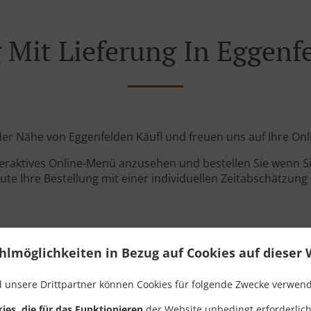
 Mit Lieferung In Eggenf
n der Nähe von Eggenfelden Käufl und freuen uns auf Ihre Onl
teraktives Online-Menü anzusehen und bestellen Sie wenn Sie
ute Ihre Bestellung mit einer individuellen Zeitabschätzung 
hlmöglichkeiten in Bezug auf Cookies auf dieser 
 unsere Drittpartner können Cookies für folgende Zwecke verwen
Links
ies, die für das Funktionieren
der Website unbedingt erforderlich