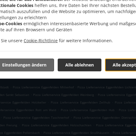
, 84307 Eggenfelden, Germany
tionale Cookies
helfen uns, Ihre Daten bei Ihrer nächsten Bestell
Menü
1618
matisch auszufüllen und die Website zu optimieren, um nachfolg
Im Voraus bestellen
ellungen zu erleichtern
be-Cookies
ermöglichen interessenbasierte Werbung und maßges
lte auf Ihren Browsern und Geräten
n Sie unsere
Cookie-Richtlinie
für weitere Informationen.
AKZEPTIERTE ZAHLUNGSMETHODEN
Einstellungen ändern
Alle ablehnen
Alle akzept
.
.
fstadt
Pizza Lieferservice Eggenfelden Mitterhof
Pizza Lieferservice Eggenfelden Lichten
.
.
lden Sankt Sebastian
Pizza Lieferservice Eggenfelden Weinberg
Pizza Lieferservice Eggen
.
.
rservice Eggenfelden Holzkeller
Pizza Lieferservice Eggenfelden Zellhub
Pizza Lieferse
.
.
eferservice Eggenfelden Rott am Wald
Pizza Lieferservice Eggenfelden Hub
Pizza Liefe
.
.
Pizza Lieferservice Eggenfelden Taschnerhof
Pizza Lieferservice Eggenfelden Dietrachi
.
.
lden Freiung
Pizza Lieferservice Eggenfelden Holzschachten
Pizza Lieferservice Eggenf
.
.
ice Eggenfelden Pollersbach
Pizza Lieferservice Eggenfelden Straßhäuseln
Pizza Lieferser