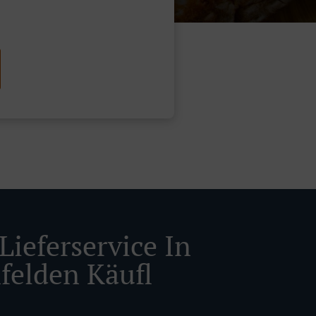
Lieferservice In
felden Käufl