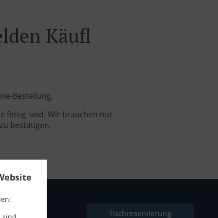
elden Käufl
ine-Bestellung.
 fertig sind. Wir brauchen nur
zu bestätigen.
Website
den:
Tischreservierung
 sind