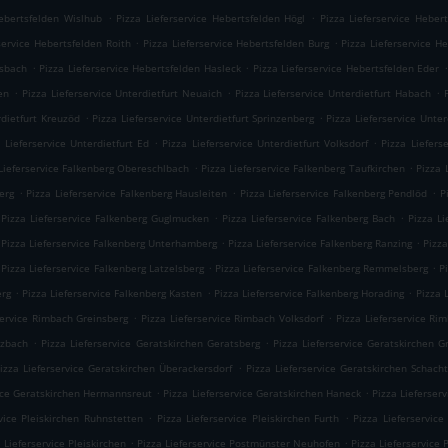
.
.
Hebertsfelden Wislhub
Pizza Lieferservice Hebertsfelden Högl
Pizza Lieferservice Heber
.
.
service Hebertsfelden Roith
Pizza Lieferservice Hebertsfelden Burg
Pizza Lieferservice H
.
.
.
usbach
Pizza Lieferservice Hebertsfelden Hasleck
Pizza Lieferservice Hebertsfelden Eder
.
.
.
en
Pizza Lieferservice Unterdietfurt Neuaich
Pizza Lieferservice Unterdietfurt Habach
.
.
rdietfurt Kreuzöd
Pizza Lieferservice Unterdietfurt Sprinzenberg
Pizza Lieferservice Unter
.
.
 Lieferservice Unterdietfurt Ed
Pizza Lieferservice Unterdietfurt Volksdorf
Pizza Liefers
.
.
Lieferservice Falkenberg Obereschlbach
Pizza Lieferservice Falkenberg Taufkirchen
Pizza 
.
.
.
erg
Pizza Lieferservice Falkenberg Hausleiten
Pizza Lieferservice Falkenberg Pendlöd
P
.
.
Pizza Lieferservice Falkenberg Guglmucken
Pizza Lieferservice Falkenberg Bach
Pizza L
.
.
Pizza Lieferservice Falkenberg Unterhamberg
Pizza Lieferservice Falkenberg Ranzing
Pizza
.
.
Pizza Lieferservice Falkenberg Latzelsberg
Pizza Lieferservice Falkenberg Remmelsberg
P
.
.
.
erg
Pizza Lieferservice Falkenberg Kasten
Pizza Lieferservice Falkenberg Horading
Pizza 
.
.
service Rimbach Greinsberg
Pizza Lieferservice Rimbach Volksdorf
Pizza Lieferservice Ri
.
.
izbach
Pizza Lieferservice Geratskirchen Geratsberg
Pizza Lieferservice Geratskirchen 
.
izza Lieferservice Geratskirchen Überackersdorf
Pizza Lieferservice Geratskirchen Schach
.
.
vice Geratskirchen Hermannsreut
Pizza Lieferservice Geratskirchen Haneck
Pizza Lieferser
.
.
vice Pleiskirchen Ruhnstetten
Pizza Lieferservice Pleiskirchen Furth
Pizza Lieferservice
.
.
 Lieferservice Pleiskirchen
Pizza Lieferservice Postmünster Neuhofen
Pizza Lieferservice