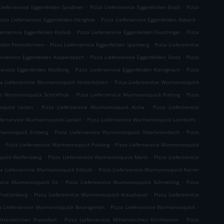
.
.
Lieferservice Eggenfelden Sandtner
Pizza Lieferservice Eggenfelden Straß
Pizza
.
.
izza Lieferservice Eggenfelden Hänghub
Pizza Lieferservice Eggenfelden Asbach
.
.
ferservice Eggenfelden Klohub
Pizza Lieferservice Eggenfelden Fäustlinger
Pizza
.
.
elden Peterskirchen
Pizza Lieferservice Eggenfelden Spanberg
Pizza Lieferservice
.
.
ferservice Eggenfelden Kaspersbach
Pizza Lieferservice Eggenfelden Stock
Pizza
.
.
service Eggenfelden Maißling
Pizza Lieferservice Eggenfelden Kleingmain
Pizza
.
za Lieferservice Wurmannsquick Hinterholzen
Pizza Lieferservice Wurmannsquick
.
.
ice Wurmannsquick Schicklhub
Pizza Lieferservice Wurmannsquick Putting
Pizza
.
.
squick Leiten
Pizza Lieferservice Wurmannsquick Aicha
Pizza Lieferservice
.
.
eferservice Wurmannsquick Lacken
Pizza Lieferservice Wurmannsquick Laimbichl
.
.
rmannsquick Einberg
Pizza Lieferservice Wurmannsquick Oberleitenbach
Pizza
.
.
h
Pizza Lieferservice Wurmannsquick Pucking
Pizza Lieferservice Wurmannsquick
.
.
quick Wolfersberg
Pizza Lieferservice Wurmannsquick Meiln
Pizza Lieferservice
.
za Lieferservice Wurmannsquick Edstall
Pizza Lieferservice Wurmannsquick Karrer
.
.
ervice Wurmannsquick Ed
Pizza Lieferservice Wurmannsquick Schmelling
Pizza
.
.
Frotzenberg
Pizza Lieferservice Wurmannsquick Kreuzhäusl
Pizza Lieferservice
.
.
a Lieferservice Wurmannsquick Baumgarten
Pizza Lieferservice Wurmannsquick
.
.
itterskirchen Fraundorf
Pizza Lieferservice Mitterskirchen Kirchholzen
Pizza