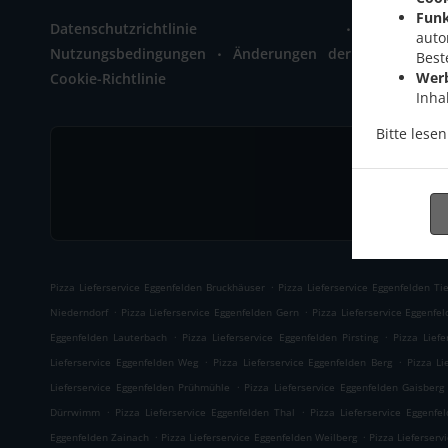
Zainach 1
Funk
.
Datenschutzrichtlinie
+49 8721 
auto
.
Nutzungsbedingungen
Änderungen der
Best
Wer
Cookie-Richtlinie
Inha
Bitte lese
.
Pizza Lieferservice Eggenfelden Bruckhäuser
Pizza Lieferservice Eggenfelden Tie
.
.
Niederndorf
Pizza Lieferservice Eggenfelden Gern
Pizza Lieferservice Eggenfe
.
.
Eggenfelden Lauterbach
Pizza Lieferservice Eggenfelden Pirsting
Pizza Liefe
.
.
Lieferservice Eggenfelden Weg
Pizza Lieferservice Eggenfelden Berg
Pizza Li
.
Lieferservice Eggenfelden Prühmühle
Pizza Lieferservice Eggenfelden Gaisberg
.
.
Dürrwimm
Pizza Lieferservice Eggenfelden Thal
Pizza Lieferservice Eggenfe
.
.
Eggenfelden Zainach
Pizza Lieferservice Eggenfelden Weilberg
Pizza Lieferserv