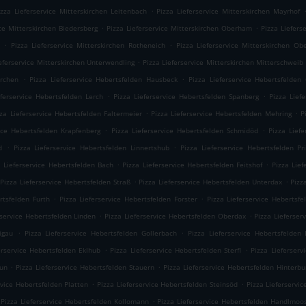
.
izza Lieferservice Mitterskirchen Leitenbach
Pizza Lieferservice Mitterskirchen Mayrhof
.
.
ice Mitterskirchen Biedersberg
Pizza Lieferservice Mitterskirchen Oberham
Pizza Liefers
.
.
Pizza Lieferservice Mitterskirchen Rotheneich
Pizza Lieferservice Mitterskirchen Ob
.
ieferservice Mitterskirchen Unterwendling
Pizza Lieferservice Mitterskirchen Mitterschweib
.
.
irchen
Pizza Lieferservice Hebertsfelden Hausbeck
Pizza Lieferservice Hebertsfelden
.
.
eferservice Hebertsfelden Lerch
Pizza Lieferservice Hebertsfelden Spanberg
Pizza Lief
.
.
zza Lieferservice Hebertsfelden Faltermeier
Pizza Lieferservice Hebertsfelden Mehring
P
.
.
vice Hebertsfelden Krapfenberg
Pizza Lieferservice Hebertsfelden Schmidöd
Pizza Lief
.
.
d
Pizza Lieferservice Hebertsfelden Linnertshub
Pizza Lieferservice Hebertsfelden Pr
.
.
a Lieferservice Hebertsfelden Bach
Pizza Lieferservice Hebertsfelden Feitshof
Pizza Lief
.
.
Pizza Lieferservice Hebertsfelden Straß
Pizza Lieferservice Hebertsfelden Unterdax
Pizz
.
.
rtsfelden Furth
Pizza Lieferservice Hebertsfelden Forster
Pizza Lieferservice Hebertsfe
.
.
rservice Hebertsfelden Linden
Pizza Lieferservice Hebertsfelden Oberdax
Pizza Lieferser
.
.
igau
Pizza Lieferservice Hebertsfelden Gollerbach
Pizza Lieferservice Hebertsfelden 
.
.
erservice Hebertsfelden Eklhub
Pizza Lieferservice Hebertsfelden Sterfl
Pizza Lieferserv
.
.
aun
Pizza Lieferservice Hebertsfelden Stauern
Pizza Lieferservice Hebertsfelden Hinterbu
.
.
rvice Hebertsfelden Platten
Pizza Lieferservice Hebertsfelden Steinsöd
Pizza Lieferservi
.
Pizza Lieferservice Hebertsfelden Kollomann
Pizza Lieferservice Hebertsfelden Handlmoo