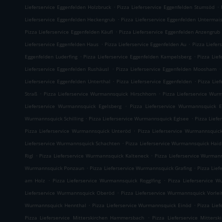
.
.
Lieferservice Eggenfelden Holzbruck
Pizza Lieferservice Eggenfelden Stumsöd
.
Lieferservice Eggenfelden Heckengrub
Pizza Lieferservice Eggenfelden Untermai
.
Pizza Lieferservice Eggenfelden Käufl
Pizza Lieferservice Eggenfelden Anzengrub
.
.
Lieferservice Eggenfelden Haus
Pizza Lieferservice Eggenfelden Au
Pizza Liefer
.
.
Eggenfelden Luderfing
Pizza Lieferservice Eggenfelden Kampelsberg
Pizza Lief
.
.
Lieferservice Eggenfelden Rushäusl
Pizza Lieferservice Eggenfelden Moosham
.
.
Lieferservice Eggenfelden Unterthal
Pizza Lieferservice Eggenfelden
Pizza Lie
.
.
Straß
Pizza Lieferservice Wurmannsquick Hirschhorn
Pizza Lieferservice Wur
.
Lieferservice Wurmannsquick Egelsberg
Pizza Lieferservice Wurmannsquick 
.
.
Wurmannsquick Schilling
Pizza Lieferservice Wurmannsquick Eglsee
Pizza Lief
.
Pizza Lieferservice Wurmannsquick Unteröd
Pizza Lieferservice Wurmannsquic
.
Lieferservice Wurmannsquick Schachten
Pizza Lieferservice Wurmannsquick Haid
.
.
Rigl
Pizza Lieferservice Wurmannsquick Kalteneck
Pizza Lieferservice Wurman
.
.
Wurmannsquick Ponzaun
Pizza Lieferservice Wurmannsquick Grafing
Pizza Lie
.
.
am Holz
Pizza Lieferservice Wurmannsquick Rogglfing
Pizza Lieferservice W
.
Lieferservice Wurmannsquick Oberöd
Pizza Lieferservice Wurmannsquick Vorlei
.
.
Wurmannsquick Hennthal
Pizza Lieferservice Wurmannsquick Einöd
Pizza Lie
.
Pizza Lieferservice Mitterskirchen Hammersbach
Pizza Lieferservice Mitters