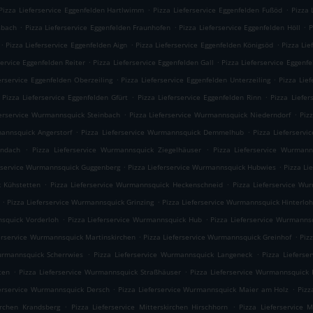
.
.
Pizza Lieferservice Eggenfelden Hartlwimm
Pizza Lieferservice Eggenfelden Fußöd
Pizza 
.
.
.
sbach
Pizza Lieferservice Eggenfelden Fraunhofen
Pizza Lieferservice Eggenfelden Höll
P
.
.
.
Pizza Lieferservice Eggenfelden Aign
Pizza Lieferservice Eggenfelden Königsöd
Pizza Lie
.
.
service Eggenfelden Reiter
Pizza Lieferservice Eggenfelden Gall
Pizza Lieferservice Eggenf
.
.
erservice Eggenfelden Oberzeiling
Pizza Lieferservice Eggenfelden Unterzeiling
Pizza Lie
.
.
Pizza Lieferservice Eggenfelden Gfürt
Pizza Lieferservice Eggenfelden Rinn
Pizza Liefer
.
.
ferservice Wurmannsquick Steinbach
Pizza Lieferservice Wurmannsquick Niederndorf
Piz
.
.
mannsquick Angerstorf
Pizza Lieferservice Wurmannsquick Demmelhub
Pizza Lieferserv
.
.
Endach
Pizza Lieferservice Wurmannsquick Ziegelhäuser
Pizza Lieferservice Wurmann
.
.
erservice Wurmannsquick Guggenberg
Pizza Lieferservice Wurmannsquick Hubwies
Pizza Li
.
.
k Kühstetten
Pizza Lieferservice Wurmannsquick Heckenschneid
Pizza Lieferservice Wu
.
.
Pizza Lieferservice Wurmannsquick Grinzing
Pizza Lieferservice Wurmannsquick Hinterlo
.
.
nsquick Vorderloh
Pizza Lieferservice Wurmannsquick Hub
Pizza Lieferservice Wurmanns
.
.
ferservice Wurmannsquick Martinskirchen
Pizza Lieferservice Wurmannsquick Greinhof
Piz
.
.
urmannsquick Scherrwies
Pizza Lieferservice Wurmannsquick Langeneck
Pizza Liefers
.
.
ten
Pizza Lieferservice Wurmannsquick Straßhäuser
Pizza Lieferservice Wurmannsquick 
.
.
ferservice Wurmannsquick Dersch
Pizza Lieferservice Wurmannsquick Maier am Holz
Pizz
.
.
kirchen Krandsberg
Pizza Lieferservice Mitterskirchen Hirschhorn
Pizza Lieferservice M