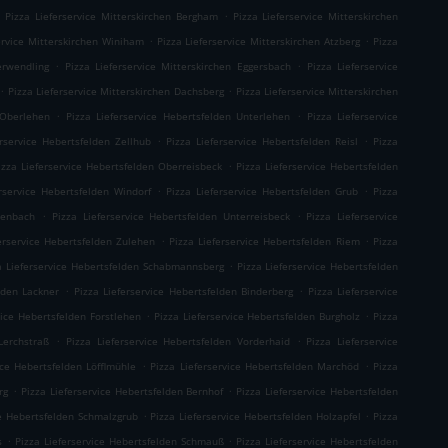
.
.
Pizza Lieferservice Mitterskirchen Bergham
Pizza Lieferservice Mitterskirchen
.
.
ervice Mitterskirchen Winiham
Pizza Lieferservice Mitterskirchen Atzberg
Pizza
.
.
erwendling
Pizza Lieferservice Mitterskirchen Eggersbach
Pizza Lieferservice
.
.
Pizza Lieferservice Mitterskirchen Dachsberg
Pizza Lieferservice Mitterskirchen
.
.
 Oberlehen
Pizza Lieferservice Hebertsfelden Unterlehen
Pizza Lieferservice
.
.
erservice Hebertsfelden Zellhub
Pizza Lieferservice Hebertsfelden Reisl
Pizza
.
izza Lieferservice Hebertsfelden Oberreisbeck
Pizza Lieferservice Hebertsfelden
.
.
erservice Hebertsfelden Windorf
Pizza Lieferservice Hebertsfelden Grub
Pizza
.
.
ienbach
Pizza Lieferservice Hebertsfelden Unterreisbeck
Pizza Lieferservice
.
.
erservice Hebertsfelden Zulehen
Pizza Lieferservice Hebertsfelden Riem
Pizza
.
a Lieferservice Hebertsfelden Schabmannsberg
Pizza Lieferservice Hebertsfelden
.
.
lden Lackner
Pizza Lieferservice Hebertsfelden Binderberg
Pizza Lieferservice
.
.
vice Hebertsfelden Forstlehen
Pizza Lieferservice Hebertsfelden Burgholz
Pizza
.
.
Lerchstraß
Pizza Lieferservice Hebertsfelden Vorderhaid
Pizza Lieferservice
.
.
ice Hebertsfelden Löfflmühle
Pizza Lieferservice Hebertsfelden Marchöd
Pizza
.
.
rg
Pizza Lieferservice Hebertsfelden Bernhof
Pizza Lieferservice Hebertsfelden
.
.
ce Hebertsfelden Schmalzgrub
Pizza Lieferservice Hebertsfelden Holzapfel
Pizza
.
.
s
Pizza Lieferservice Hebertsfelden Schmauß
Pizza Lieferservice Hebertsfelden