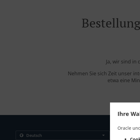
Bestellung
Ja, wir sind i
Nehmen Sie sich Zeit unser in
etwa eine Min
Ihre Wa
Oracle und
Kontakt
Cook