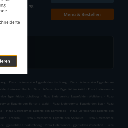
ung
Tischreservierung
ende
Menü & Bestellen
Kontakt
chneiderte
ieren
.
.
berg
Pizza Lieferservice Eggenfelden Kirchberg
Pizza Lieferservice Eggenfelden
.
.
felden Untereschlbach
Pizza Lieferservice Eggenfelden Axöd
Pizza Lieferservice
.
.
rvice Eggenfelden Lichtlberg
Pizza Lieferservice Eggenfelden Wolfsberg
Pizza
.
.
rservice Eggenfelden Reiter a Wald
Pizza Lieferservice Eggenfelden Lug
Pizza
.
.
ng
Pizza Lieferservice Eggenfelden Edmertsee
Pizza Lieferservice Eggenfelden
.
.
elden Hinterhöll
Pizza Lieferservice Eggenfelden Sperwies
Pizza Lieferservice
.
.
vice Eggenfelden Oberkirchberg
Pizza Lieferservice Eggenfelden Vorderhöll
Pizza