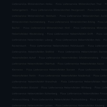
.
.
Lieferservice Mitterskirchen Hofau
Pizza Lieferservice Mitterskirchen Thal
P
.
.
Siebengattern
Pizza Lieferservice Mitterskirchen Haargassen
Pizza Lieferserv
.
Lieferservice Mitterskirchen Holzham
Pizza Lieferservice Mitterskirchen Zankl
.
.
Mitterskirchen Hummelsberg
Pizza Lieferservice Mitterskirchen Arbing
Pizza L
.
.
Büchel
Pizza Lieferservice Mitterskirchen Hirtl
Pizza Lieferservice Mittersk
.
.
Hebertsfelden Weidelsberg
Pizza Lieferservice Hebertsfelden Griffl
Pizza Li
.
.
Lieferservice Hebertsfelden Luberg
Pizza Lieferservice Hebertsfelden Holz
Pi
.
.
Rackersbach
Pizza Lieferservice Hebertsfelden Holzhäuseln
Pizza Lieferser
.
Lieferservice Hebertsfelden Stößlöd
Pizza Lieferservice Hebertsfelden Sternö
.
.
Hebertsfelden Auhof
Pizza Lieferservice Hebertsfelden Schildmannsberg
Pizz
.
.
Lieferservice Hebertsfelden Oberhub
Pizza Lieferservice Hebertsfelden Kainzl
.
.
Kleinwies
Pizza Lieferservice Hebertsfelden Starzen
Pizza Lieferservice Hebe
.
.
Hebertsfelden Ferlin
Pizza Lieferservice Hebertsfelden Niederhub
Pizza Liefe
.
Lieferservice Hebertsfelden Kranzlhub
Pizza Lieferservice Hebertsfelden Wen
.
.
Hebertsfelden Glatzöd
Pizza Lieferservice Hebertsfelden Wimberg
Pizza Lief
.
Lieferservice Hebertsfelden Kaltenberg
Pizza Lieferservice Hebertsfelden Ponz
.
.
Hinteraichberg
Pizza Lieferservice Hebertsfelden Ponhardsberg
Pizza Lieferse
.
.
Lieferservice Hebertsfelden Lacken
Pizza Lieferservice Hebertsfelden Käsberg