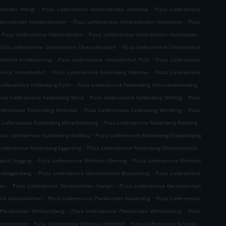
.
.
tsfelden Wengl
Pizza Lieferservice Hebertsfelden Zwicklöd
Pizza Lieferservice
.
.
ebertsfelden Niedernkirchen
Pizza Lieferservice Hebertsfelden Holzhamm
Pizza
.
.
Pizza Lieferservice Hebertsfelden
Pizza Lieferservice Unterdietfurt Huldsessen
.
Pizza Lieferservice Unterdietfurt Überackersdorf
Pizza Lieferservice Unterdietfurt
.
.
dietfurt Vordersarling
Pizza Lieferservice Unterdietfurt Prüll
Pizza Lieferservice
.
.
ervice Unterdietfurt
Pizza Lieferservice Falkenberg Mertsee
Pizza Lieferservice
.
.
Lieferservice Falkenberg Furth
Pizza Lieferservice Falkenberg Unterremmelsberg
.
.
izza Lieferservice Falkenberg Wald
Pizza Lieferservice Falkenberg Wölfing
Pizza
.
.
ieferservice Falkenberg Amersöd
Pizza Lieferservice Falkenberg Wendling
Pizza
.
.
 Lieferservice Falkenberg Mitterhamberg
Pizza Lieferservice Falkenberg Plöcking
.
izza Lieferservice Falkenberg Großkay
Pizza Lieferservice Falkenberg Diepoltsberg
.
.
Lieferservice Falkenberg Eggerding
Pizza Lieferservice Falkenberg Obersteinbach
.
.
mbach Vogging
Pizza Lieferservice Rimbach Dietring
Pizza Lieferservice Rimbach
.
.
Großeggenberg
Pizza Lieferservice Geratskirchen Braunsberg
Pizza Lieferservice
.
.
ten
Pizza Lieferservice Geratskirchen Garten
Pizza Lieferservice Geratskirchen
.
.
vice Geratskirchen
Pizza Lieferservice Pleiskirchen Neuerding
Pizza Lieferservice
.
.
 Pleiskirchen Willhartsberg
Pizza Lieferservice Pleiskirchen Wilhartsberg
Pizza
.
.
.
 Postmünster
Pizza Lieferservice Schönau Unterhöft
Pizza Lieferservice Schönau