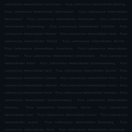
.
.
Lieferservice Hebertsfelden Faltermeier
Pizza Lieferservice Hebertsfelden Mehring
.
Pizza Lieferservice Hebertsfelden Oberreisbeck
Pizza Lieferservice Hebertsfelden
.
.
Rackersbach
Pizza Lieferservice Hebertsfelden Holzhäuseln
Pizza Lieferservice
.
.
Hebertsfelden Krapfenberg
Pizza Lieferservice Hebertsfelden Schmidöd
Pizza
.
.
Lieferservice Hebertsfelden Windorf
Pizza Lieferservice Hebertsfelden Grub
Pizza
.
.
Lieferservice Hebertsfelden Stößlöd
Pizza Lieferservice Hebertsfelden Sternöd
.
Pizza Lieferservice Hebertsfelden Linnertshub
Pizza Lieferservice Hebertsfelden
.
.
Prienbach
Pizza Lieferservice Hebertsfelden Unterreisbeck
Pizza Lieferservice
.
.
Hebertsfelden Auhof
Pizza Lieferservice Hebertsfelden Schildmannsberg
Pizza
.
.
Lieferservice Hebertsfelden Bach
Pizza Lieferservice Hebertsfelden Feitshof
Pizza
.
.
Lieferservice Hebertsfelden Zulehen
Pizza Lieferservice Hebertsfelden Riem
Pizza
.
.
Lieferservice Hebertsfelden Oberhub
Pizza Lieferservice Hebertsfelden Kainzl
Pizza
.
.
Lieferservice Hebertsfelden Straß
Pizza Lieferservice Hebertsfelden Unterdax
Pizza
.
Lieferservice Hebertsfelden Schabmannsberg
Pizza Lieferservice Hebertsfelden
.
.
Kleinwies
Pizza Lieferservice Hebertsfelden Starzen
Pizza Lieferservice
.
.
Hebertsfelden Furth
Pizza Lieferservice Hebertsfelden Forster
Pizza Lieferservice
.
.
Hebertsfelden Lackner
Pizza Lieferservice Hebertsfelden Binderberg
Pizza
.
.
Lieferservice Hebertsfelden Ferlin
Pizza Lieferservice Hebertsfelden Niederhub