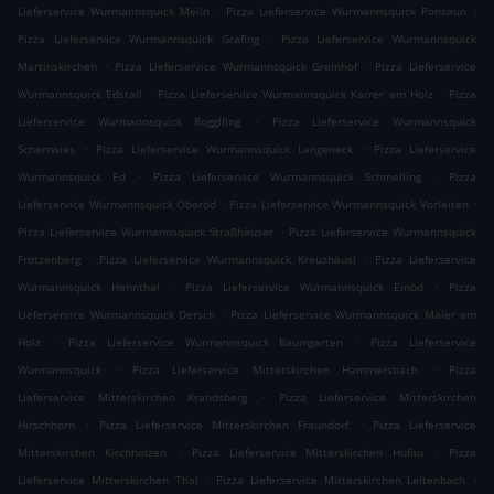
.
.
Lieferservice Wurmannsquick Meiln
Pizza Lieferservice Wurmannsquick Ponzaun
.
Pizza Lieferservice Wurmannsquick Grafing
Pizza Lieferservice Wurmannsquick
.
.
Martinskirchen
Pizza Lieferservice Wurmannsquick Greinhof
Pizza Lieferservice
.
.
Wurmannsquick Edstall
Pizza Lieferservice Wurmannsquick Karrer am Holz
Pizza
.
Lieferservice Wurmannsquick Rogglfing
Pizza Lieferservice Wurmannsquick
.
.
Scherrwies
Pizza Lieferservice Wurmannsquick Langeneck
Pizza Lieferservice
.
.
Wurmannsquick Ed
Pizza Lieferservice Wurmannsquick Schmelling
Pizza
.
.
Lieferservice Wurmannsquick Oberöd
Pizza Lieferservice Wurmannsquick Vorleiten
.
Pizza Lieferservice Wurmannsquick Straßhäuser
Pizza Lieferservice Wurmannsquick
.
.
Frotzenberg
Pizza Lieferservice Wurmannsquick Kreuzhäusl
Pizza Lieferservice
.
.
Wurmannsquick Hennthal
Pizza Lieferservice Wurmannsquick Einöd
Pizza
.
Lieferservice Wurmannsquick Dersch
Pizza Lieferservice Wurmannsquick Maier am
.
.
Holz
Pizza Lieferservice Wurmannsquick Baumgarten
Pizza Lieferservice
.
.
Wurmannsquick
Pizza Lieferservice Mitterskirchen Hammersbach
Pizza
.
Lieferservice Mitterskirchen Krandsberg
Pizza Lieferservice Mitterskirchen
.
.
Hirschhorn
Pizza Lieferservice Mitterskirchen Fraundorf
Pizza Lieferservice
.
.
Mitterskirchen Kirchholzen
Pizza Lieferservice Mitterskirchen Hofau
Pizza
.
.
Lieferservice Mitterskirchen Thal
Pizza Lieferservice Mitterskirchen Leitenbach