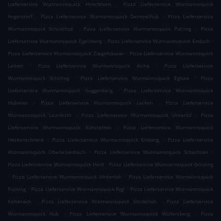
.
Lieferservice Wurmannsquick Hirschhorn
Pizza Lieferservice Wurmannsquick
.
.
Angerstorf
Pizza Lieferservice Wurmannsquick Demmelhub
Pizza Lieferservice
.
.
Wurmannsquick Schicklhub
Pizza Lieferservice Wurmannsquick Putting
Pizza
.
.
Lieferservice Wurmannsquick Egelsberg
Pizza Lieferservice Wurmannsquick Endach
.
Pizza Lieferservice Wurmannsquick Ziegelhäuser
Pizza Lieferservice Wurmannsquick
.
.
Leiten
Pizza Lieferservice Wurmannsquick Aicha
Pizza Lieferservice
.
.
Wurmannsquick Schilling
Pizza Lieferservice Wurmannsquick Eglsee
Pizza
.
Lieferservice Wurmannsquick Guggenberg
Pizza Lieferservice Wurmannsquick
.
.
Hubwies
Pizza Lieferservice Wurmannsquick Lacken
Pizza Lieferservice
.
.
Wurmannsquick Laimbichl
Pizza Lieferservice Wurmannsquick Unteröd
Pizza
.
Lieferservice Wurmannsquick Kühstetten
Pizza Lieferservice Wurmannsquick
.
.
Heckenschneid
Pizza Lieferservice Wurmannsquick Einberg
Pizza Lieferservice
.
.
Wurmannsquick Oberleitenbach
Pizza Lieferservice Wurmannsquick Schachten
.
Pizza Lieferservice Wurmannsquick Haid
Pizza Lieferservice Wurmannsquick Grinzing
.
.
Pizza Lieferservice Wurmannsquick Hinterloh
Pizza Lieferservice Wurmannsquick
.
.
Pucking
Pizza Lieferservice Wurmannsquick Rigl
Pizza Lieferservice Wurmannsquick
.
.
Kalteneck
Pizza Lieferservice Wurmannsquick Vorderloh
Pizza Lieferservice
.
.
Wurmannsquick Hub
Pizza Lieferservice Wurmannsquick Wolfersberg
Pizza