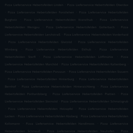
.
Pizza Lieferservice Hebertsfelden Linden
Pizza Lieferservice Hebertsfelden Oberdax
.
.
Pizza Lieferservice Hebertsfelden Forstlehen
Pizza Lieferservice Hebertsfelden
.
.
Burgholz
Pizza Lieferservice Hebertsfelden Kranzlhub
Pizza Lieferservice
.
.
Hebertsfelden Wenigau
Pizza Lieferservice Hebertsfelden Gollerbach
Pizza
.
Lieferservice Hebertsfelden Lerchstraß
Pizza Lieferservice Hebertsfelden Vorderhaid
.
.
Pizza Lieferservice Hebertsfelden Glatzöd
Pizza Lieferservice Hebertsfelden
.
.
Wimberg
Pizza Lieferservice Hebertsfelden Eklhub
Pizza Lieferservice
.
.
Hebertsfelden Sterfl
Pizza Lieferservice Hebertsfelden Löfflmühle
Pizza
.
.
Lieferservice Hebertsfelden Marchöd
Pizza Lieferservice Hebertsfelden Kaltenberg
.
Pizza Lieferservice Hebertsfelden Ponzaun
Pizza Lieferservice Hebertsfelden Stauern
.
.
Pizza Lieferservice Hebertsfelden Hinterburg
Pizza Lieferservice Hebertsfelden
.
.
Bernhof
Pizza Lieferservice Hebertsfelden Hinteraichberg
Pizza Lieferservice
.
.
Hebertsfelden Ponhardsberg
Pizza Lieferservice Hebertsfelden Platten
Pizza
.
Lieferservice Hebertsfelden Steinsöd
Pizza Lieferservice Hebertsfelden Schmalzgrub
.
.
Pizza Lieferservice Hebertsfelden Holzapfel
Pizza Lieferservice Hebertsfelden
.
.
Lacken
Pizza Lieferservice Hebertsfelden Käsberg
Pizza Lieferservice Hebertsfelden
.
.
Kollomann
Pizza Lieferservice Hebertsfelden Handlmoos
Pizza Lieferservice
.
.
Hebertsfelden Schmauß
Pizza Lieferservice Hebertsfelden Neuhofen
Pizza