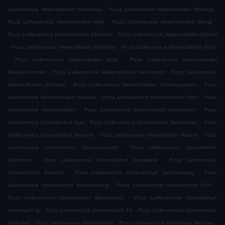
.
.
Lieferservice Hebertsfelden Kochlehen
Pizza Lieferservice Hebertsfelden Wislhub
.
.
Pizza Lieferservice Hebertsfelden Högl
Pizza Lieferservice Hebertsfelden Wengl
.
Pizza Lieferservice Hebertsfelden Zwicklöd
Pizza Lieferservice Hebertsfelden Delzöd
.
.
Pizza Lieferservice Hebertsfelden Mornthal
Pizza Lieferservice Hebertsfelden Roith
.
.
Pizza Lieferservice Hebertsfelden Burg
Pizza Lieferservice Hebertsfelden
.
.
Niedernkirchen
Pizza Lieferservice Hebertsfelden Holzhamm
Pizza Lieferservice
.
.
Hebertsfelden Kleinkay
Pizza Lieferservice Hebertsfelden Unterhausbach
Pizza
.
.
Lieferservice Hebertsfelden Hasleck
Pizza Lieferservice Hebertsfelden Eder
Pizza
.
.
Lieferservice Hebertsfelden
Pizza Lieferservice Unterdietfurt Huldsessen
Pizza
.
.
Lieferservice Unterdietfurt Hub
Pizza Lieferservice Unterdietfurt Neukirchen
Pizza
.
.
Lieferservice Unterdietfurt Neuaich
Pizza Lieferservice Unterdietfurt Habach
Pizza
.
Lieferservice Unterdietfurt Überackersdorf
Pizza Lieferservice Unterdietfurt
.
.
Attenham
Pizza Lieferservice Unterdietfurt Handwerk
Pizza Lieferservice
.
.
Unterdietfurt Kreuzöd
Pizza Lieferservice Unterdietfurt Sprinzenberg
Pizza
.
.
Lieferservice Unterdietfurt Vordersarling
Pizza Lieferservice Unterdietfurt Prüll
.
Pizza Lieferservice Unterdietfurt Waisenberg
Pizza Lieferservice Unterdietfurt
.
.
Hintersarling
Pizza Lieferservice Unterdietfurt Ed
Pizza Lieferservice Unterdietfurt
.
.
.
Volksdorf
Pizza Lieferservice Unterdietfurt
Pizza Lieferservice Falkenberg Mertsee