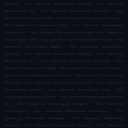
.
.
Kalteneck
Pizza Lieferservice Wurmannsquick Vorderloh
Pizza Lieferservice
.
.
Wurmannsquick Hub
Pizza Lieferservice Wurmannsquick Wolfersberg
Pizza
.
.
Lieferservice Wurmannsquick Meiln
Pizza Lieferservice Wurmannsquick Ponzaun
.
Pizza Lieferservice Wurmannsquick Grafing
Pizza Lieferservice Wurmannsquick
.
.
Martinskirchen
Pizza Lieferservice Wurmannsquick Greinhof
Pizza Lieferservice
.
.
Wurmannsquick Edstall
Pizza Lieferservice Wurmannsquick Karrer am Holz
Pizza
.
Lieferservice Wurmannsquick Rogglfing
Pizza Lieferservice Wurmannsquick
.
.
Scherrwies
Pizza Lieferservice Wurmannsquick Langeneck
Pizza Lieferservice
.
.
Wurmannsquick Ed
Pizza Lieferservice Wurmannsquick Schmelling
Pizza
.
.
Lieferservice Wurmannsquick Oberöd
Pizza Lieferservice Wurmannsquick Vorleiten
.
Pizza Lieferservice Wurmannsquick Straßhäuser
Pizza Lieferservice Wurmannsquick
.
.
Frotzenberg
Pizza Lieferservice Wurmannsquick Kreuzhäusl
Pizza Lieferservice
.
.
Wurmannsquick Hennthal
Pizza Lieferservice Wurmannsquick Einöd
Pizza
.
Lieferservice Wurmannsquick Dersch
Pizza Lieferservice Wurmannsquick Maier am
.
.
Holz
Pizza Lieferservice Wurmannsquick Baumgarten
Pizza Lieferservice
.
.
Wurmannsquick
Pizza Lieferservice Mitterskirchen Hammersbach
Pizza
.
Lieferservice Mitterskirchen Krandsberg
Pizza Lieferservice Mitterskirchen
.
.
Hirschhorn
Pizza Lieferservice Mitterskirchen Fraundorf
Pizza Lieferservice