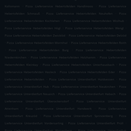
.
.
Kollomann
Pizza Lieferservice Hebertsfelden Handlmoos
Pizza Lieferservice
.
.
Hebertsfelden Schmauß
Pizza Lieferservice Hebertsfelden Neuhofen
Pizza
.
.
Lieferservice Hebertsfelden Kochlehen
Pizza Lieferservice Hebertsfelden Wislhub
.
.
Pizza Lieferservice Hebertsfelden Högl
Pizza Lieferservice Hebertsfelden Wengl
.
Pizza Lieferservice Hebertsfelden Zwicklöd
Pizza Lieferservice Hebertsfelden Delzöd
.
.
Pizza Lieferservice Hebertsfelden Mornthal
Pizza Lieferservice Hebertsfelden Roith
.
.
Pizza Lieferservice Hebertsfelden Burg
Pizza Lieferservice Hebertsfelden
.
.
Niedernkirchen
Pizza Lieferservice Hebertsfelden Holzhamm
Pizza Lieferservice
.
.
Hebertsfelden Kleinkay
Pizza Lieferservice Hebertsfelden Unterhausbach
Pizza
.
.
Lieferservice Hebertsfelden Hasleck
Pizza Lieferservice Hebertsfelden Eder
Pizza
.
.
Lieferservice Hebertsfelden
Pizza Lieferservice Unterdietfurt Huldsessen
Pizza
.
.
Lieferservice Unterdietfurt Hub
Pizza Lieferservice Unterdietfurt Neukirchen
Pizza
.
.
Lieferservice Unterdietfurt Neuaich
Pizza Lieferservice Unterdietfurt Habach
Pizza
.
Lieferservice Unterdietfurt Überackersdorf
Pizza Lieferservice Unterdietfurt
.
.
Attenham
Pizza Lieferservice Unterdietfurt Handwerk
Pizza Lieferservice
.
.
Unterdietfurt Kreuzöd
Pizza Lieferservice Unterdietfurt Sprinzenberg
Pizza
.
.
Lieferservice Unterdietfurt Vordersarling
Pizza Lieferservice Unterdietfurt Prüll
.
Pizza Lieferservice Unterdietfurt Waisenberg
Pizza Lieferservice Unterdietfurt