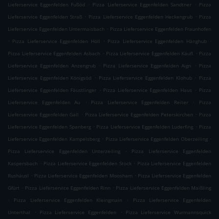
.
.
Lieferservice Eggenfelden Fußöd
Pizza Lieferservice Eggenfelden Sandtner
Pizza
.
.
Lieferservice Eggenfelden Straß
Pizza Lieferservice Eggenfelden Heckengrub
Pizza
.
Lieferservice Eggenfelden Untermaisbach
Pizza Lieferservice Eggenfelden Fraunhofen
.
.
.
Pizza Lieferservice Eggenfelden Höll
Pizza Lieferservice Eggenfelden Hänghub
.
.
Pizza Lieferservice Eggenfelden Asbach
Pizza Lieferservice Eggenfelden Käufl
Pizza
.
.
Lieferservice Eggenfelden Anzengrub
Pizza Lieferservice Eggenfelden Aign
Pizza
.
.
Lieferservice Eggenfelden Königsöd
Pizza Lieferservice Eggenfelden Klohub
Pizza
.
.
Lieferservice Eggenfelden Fäustlinger
Pizza Lieferservice Eggenfelden Haus
Pizza
.
.
Lieferservice Eggenfelden Au
Pizza Lieferservice Eggenfelden Reiter
Pizza
.
.
Lieferservice Eggenfelden Gall
Pizza Lieferservice Eggenfelden Peterskirchen
Pizza
.
.
Lieferservice Eggenfelden Spanberg
Pizza Lieferservice Eggenfelden Luderfing
Pizza
.
.
Lieferservice Eggenfelden Kampelsberg
Pizza Lieferservice Eggenfelden Oberzeiling
.
Pizza Lieferservice Eggenfelden Unterzeiling
Pizza Lieferservice Eggenfelden
.
.
Kaspersbach
Pizza Lieferservice Eggenfelden Stock
Pizza Lieferservice Eggenfelden
.
.
Rushäusl
Pizza Lieferservice Eggenfelden Moosham
Pizza Lieferservice Eggenfelden
.
.
Gfürt
Pizza Lieferservice Eggenfelden Rinn
Pizza Lieferservice Eggenfelden Maißling
.
.
Pizza Lieferservice Eggenfelden Kleingmain
Pizza Lieferservice Eggenfelden
.
.
Unterthal
Pizza Lieferservice Eggenfelden
Pizza Lieferservice Wurmannsquick