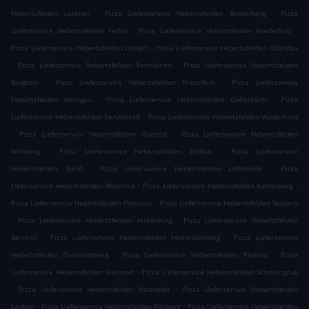
.
.
Hebertsfelden Lackner
Pizza Lieferservice Hebertsfelden Binderberg
Pizza
.
.
Lieferservice Hebertsfelden Ferlin
Pizza Lieferservice Hebertsfelden Niederhub
.
Pizza Lieferservice Hebertsfelden Linden
Pizza Lieferservice Hebertsfelden Oberdax
.
.
Pizza Lieferservice Hebertsfelden Forstlehen
Pizza Lieferservice Hebertsfelden
.
.
Burgholz
Pizza Lieferservice Hebertsfelden Kranzlhub
Pizza Lieferservice
.
.
Hebertsfelden Wenigau
Pizza Lieferservice Hebertsfelden Gollerbach
Pizza
.
Lieferservice Hebertsfelden Lerchstraß
Pizza Lieferservice Hebertsfelden Vorderhaid
.
.
Pizza Lieferservice Hebertsfelden Glatzöd
Pizza Lieferservice Hebertsfelden
.
.
Wimberg
Pizza Lieferservice Hebertsfelden Eklhub
Pizza Lieferservice
.
.
Hebertsfelden Sterfl
Pizza Lieferservice Hebertsfelden Löfflmühle
Pizza
.
.
Lieferservice Hebertsfelden Marchöd
Pizza Lieferservice Hebertsfelden Kaltenberg
.
Pizza Lieferservice Hebertsfelden Ponzaun
Pizza Lieferservice Hebertsfelden Stauern
.
.
Pizza Lieferservice Hebertsfelden Hinterburg
Pizza Lieferservice Hebertsfelden
.
.
Bernhof
Pizza Lieferservice Hebertsfelden Hinteraichberg
Pizza Lieferservice
.
.
Hebertsfelden Ponhardsberg
Pizza Lieferservice Hebertsfelden Platten
Pizza
.
Lieferservice Hebertsfelden Steinsöd
Pizza Lieferservice Hebertsfelden Schmalzgrub
.
.
Pizza Lieferservice Hebertsfelden Holzapfel
Pizza Lieferservice Hebertsfelden
.
.
Lacken
Pizza Lieferservice Hebertsfelden Käsberg
Pizza Lieferservice Hebertsfelden