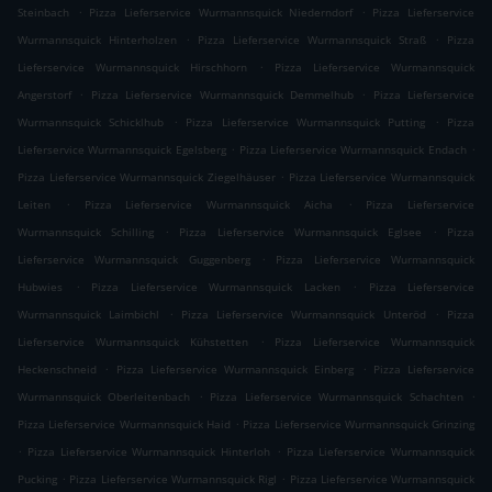
.
.
Steinbach
Pizza Lieferservice Wurmannsquick Niederndorf
Pizza Lieferservice
.
.
Wurmannsquick Hinterholzen
Pizza Lieferservice Wurmannsquick Straß
Pizza
.
Lieferservice Wurmannsquick Hirschhorn
Pizza Lieferservice Wurmannsquick
.
.
Angerstorf
Pizza Lieferservice Wurmannsquick Demmelhub
Pizza Lieferservice
.
.
Wurmannsquick Schicklhub
Pizza Lieferservice Wurmannsquick Putting
Pizza
.
.
Lieferservice Wurmannsquick Egelsberg
Pizza Lieferservice Wurmannsquick Endach
.
Pizza Lieferservice Wurmannsquick Ziegelhäuser
Pizza Lieferservice Wurmannsquick
.
.
Leiten
Pizza Lieferservice Wurmannsquick Aicha
Pizza Lieferservice
.
.
Wurmannsquick Schilling
Pizza Lieferservice Wurmannsquick Eglsee
Pizza
.
Lieferservice Wurmannsquick Guggenberg
Pizza Lieferservice Wurmannsquick
.
.
Hubwies
Pizza Lieferservice Wurmannsquick Lacken
Pizza Lieferservice
.
.
Wurmannsquick Laimbichl
Pizza Lieferservice Wurmannsquick Unteröd
Pizza
.
Lieferservice Wurmannsquick Kühstetten
Pizza Lieferservice Wurmannsquick
.
.
Heckenschneid
Pizza Lieferservice Wurmannsquick Einberg
Pizza Lieferservice
.
.
Wurmannsquick Oberleitenbach
Pizza Lieferservice Wurmannsquick Schachten
.
Pizza Lieferservice Wurmannsquick Haid
Pizza Lieferservice Wurmannsquick Grinzing
.
.
Pizza Lieferservice Wurmannsquick Hinterloh
Pizza Lieferservice Wurmannsquick
.
.
Pucking
Pizza Lieferservice Wurmannsquick Rigl
Pizza Lieferservice Wurmannsquick