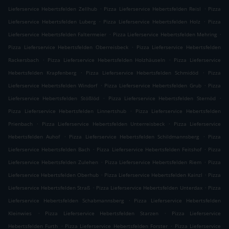
.
.
Lieferservice Hebertsfelden Zellhub
Pizza Lieferservice Hebertsfelden Reisl
Pizza
.
.
Lieferservice Hebertsfelden Luberg
Pizza Lieferservice Hebertsfelden Holz
Pizza
.
.
Lieferservice Hebertsfelden Faltermeier
Pizza Lieferservice Hebertsfelden Mehring
.
Pizza Lieferservice Hebertsfelden Oberreisbeck
Pizza Lieferservice Hebertsfelden
.
.
Rackersbach
Pizza Lieferservice Hebertsfelden Holzhäuseln
Pizza Lieferservice
.
.
Hebertsfelden Krapfenberg
Pizza Lieferservice Hebertsfelden Schmidöd
Pizza
.
.
Lieferservice Hebertsfelden Windorf
Pizza Lieferservice Hebertsfelden Grub
Pizza
.
.
Lieferservice Hebertsfelden Stößlöd
Pizza Lieferservice Hebertsfelden Sternöd
.
Pizza Lieferservice Hebertsfelden Linnertshub
Pizza Lieferservice Hebertsfelden
.
.
Prienbach
Pizza Lieferservice Hebertsfelden Unterreisbeck
Pizza Lieferservice
.
.
Hebertsfelden Auhof
Pizza Lieferservice Hebertsfelden Schildmannsberg
Pizza
.
.
Lieferservice Hebertsfelden Bach
Pizza Lieferservice Hebertsfelden Feitshof
Pizza
.
.
Lieferservice Hebertsfelden Zulehen
Pizza Lieferservice Hebertsfelden Riem
Pizza
.
.
Lieferservice Hebertsfelden Oberhub
Pizza Lieferservice Hebertsfelden Kainzl
Pizza
.
.
Lieferservice Hebertsfelden Straß
Pizza Lieferservice Hebertsfelden Unterdax
Pizza
.
Lieferservice Hebertsfelden Schabmannsberg
Pizza Lieferservice Hebertsfelden
.
.
Kleinwies
Pizza Lieferservice Hebertsfelden Starzen
Pizza Lieferservice
.
.
Hebertsfelden Furth
Pizza Lieferservice Hebertsfelden Forster
Pizza Lieferservice