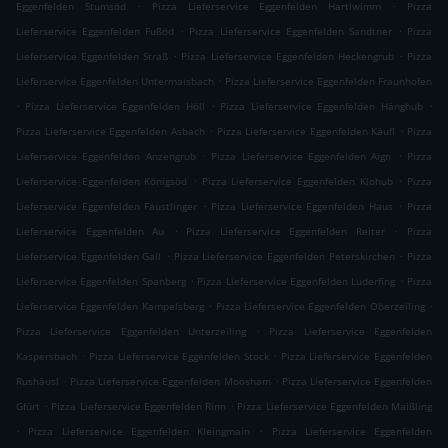
.
.
Eggenfelden Stumsöd
Pizza Lieferservice Eggenfelden Hartlwimm
Pizza
.
.
Lieferservice Eggenfelden Fußöd
Pizza Lieferservice Eggenfelden Sandtner
Pizza
.
.
Lieferservice Eggenfelden Straß
Pizza Lieferservice Eggenfelden Heckengrub
Pizza
.
Lieferservice Eggenfelden Untermaisbach
Pizza Lieferservice Eggenfelden Fraunhofen
.
.
.
Pizza Lieferservice Eggenfelden Höll
Pizza Lieferservice Eggenfelden Hänghub
.
.
Pizza Lieferservice Eggenfelden Asbach
Pizza Lieferservice Eggenfelden Käufl
Pizza
.
.
Lieferservice Eggenfelden Anzengrub
Pizza Lieferservice Eggenfelden Aign
Pizza
.
.
Lieferservice Eggenfelden Königsöd
Pizza Lieferservice Eggenfelden Klohub
Pizza
.
.
Lieferservice Eggenfelden Fäustlinger
Pizza Lieferservice Eggenfelden Haus
Pizza
.
.
Lieferservice Eggenfelden Au
Pizza Lieferservice Eggenfelden Reiter
Pizza
.
.
Lieferservice Eggenfelden Gall
Pizza Lieferservice Eggenfelden Peterskirchen
Pizza
.
.
Lieferservice Eggenfelden Spanberg
Pizza Lieferservice Eggenfelden Luderfing
Pizza
.
.
Lieferservice Eggenfelden Kampelsberg
Pizza Lieferservice Eggenfelden Oberzeiling
.
Pizza Lieferservice Eggenfelden Unterzeiling
Pizza Lieferservice Eggenfelden
.
.
Kaspersbach
Pizza Lieferservice Eggenfelden Stock
Pizza Lieferservice Eggenfelden
.
.
Rushäusl
Pizza Lieferservice Eggenfelden Moosham
Pizza Lieferservice Eggenfelden
.
.
Gfürt
Pizza Lieferservice Eggenfelden Rinn
Pizza Lieferservice Eggenfelden Maißling
.
.
Pizza Lieferservice Eggenfelden Kleingmain
Pizza Lieferservice Eggenfelden