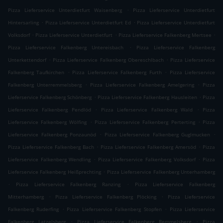
.
Pizza Lieferservice Unterdietfurt Waisenberg
Pizza Lieferservice Unterdietfurt
.
.
Hintersarling
Pizza Lieferservice Unterdietfurt Ed
Pizza Lieferservice Unterdietfurt
.
.
.
Volksdorf
Pizza Lieferservice Unterdietfurt
Pizza Lieferservice Falkenberg Mertsee
.
Pizza Lieferservice Falkenberg Untereisbach
Pizza Lieferservice Falkenberg
.
.
Unterkettendorf
Pizza Lieferservice Falkenberg Obereschlbach
Pizza Lieferservice
.
.
Falkenberg Taufkirchen
Pizza Lieferservice Falkenberg Furth
Pizza Lieferservice
.
.
Falkenberg Unterremmelsberg
Pizza Lieferservice Falkenberg Amelgering
Pizza
.
.
Lieferservice Falkenberg Schönberg
Pizza Lieferservice Falkenberg Hausleiten
Pizza
.
.
Lieferservice Falkenberg Pendlöd
Pizza Lieferservice Falkenberg Wald
Pizza
.
.
Lieferservice Falkenberg Wölfing
Pizza Lieferservice Falkenberg Perterting
Pizza
.
.
Lieferservice Falkenberg Ponzaunöd
Pizza Lieferservice Falkenberg Guglmucken
.
.
Pizza Lieferservice Falkenberg Bach
Pizza Lieferservice Falkenberg Amersöd
Pizza
.
.
Lieferservice Falkenberg Wendling
Pizza Lieferservice Falkenberg Volksdorf
Pizza
.
Lieferservice Falkenberg Heißprechting
Pizza Lieferservice Falkenberg Unterhamberg
.
.
Pizza Lieferservice Falkenberg Ranzing
Pizza Lieferservice Falkenberg
.
.
Mitterhamberg
Pizza Lieferservice Falkenberg Plöcking
Pizza Lieferservice
.
.
Falkenberg Ruderfing
Pizza Lieferservice Falkenberg Stopfen
Pizza Lieferservice
.
.
Falkenberg Latzelsberg
Pizza Lieferservice Falkenberg Remmelsberg
Pizza