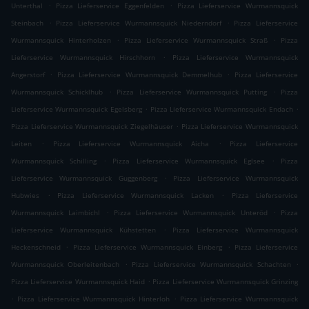
.
.
Unterthal
Pizza Lieferservice Eggenfelden
Pizza Lieferservice Wurmannsquick
.
.
Steinbach
Pizza Lieferservice Wurmannsquick Niederndorf
Pizza Lieferservice
.
.
Wurmannsquick Hinterholzen
Pizza Lieferservice Wurmannsquick Straß
Pizza
.
Lieferservice Wurmannsquick Hirschhorn
Pizza Lieferservice Wurmannsquick
.
.
Angerstorf
Pizza Lieferservice Wurmannsquick Demmelhub
Pizza Lieferservice
.
.
Wurmannsquick Schicklhub
Pizza Lieferservice Wurmannsquick Putting
Pizza
.
.
Lieferservice Wurmannsquick Egelsberg
Pizza Lieferservice Wurmannsquick Endach
.
Pizza Lieferservice Wurmannsquick Ziegelhäuser
Pizza Lieferservice Wurmannsquick
.
.
Leiten
Pizza Lieferservice Wurmannsquick Aicha
Pizza Lieferservice
.
.
Wurmannsquick Schilling
Pizza Lieferservice Wurmannsquick Eglsee
Pizza
.
Lieferservice Wurmannsquick Guggenberg
Pizza Lieferservice Wurmannsquick
.
.
Hubwies
Pizza Lieferservice Wurmannsquick Lacken
Pizza Lieferservice
.
.
Wurmannsquick Laimbichl
Pizza Lieferservice Wurmannsquick Unteröd
Pizza
.
Lieferservice Wurmannsquick Kühstetten
Pizza Lieferservice Wurmannsquick
.
.
Heckenschneid
Pizza Lieferservice Wurmannsquick Einberg
Pizza Lieferservice
.
.
Wurmannsquick Oberleitenbach
Pizza Lieferservice Wurmannsquick Schachten
.
Pizza Lieferservice Wurmannsquick Haid
Pizza Lieferservice Wurmannsquick Grinzing
.
.
Pizza Lieferservice Wurmannsquick Hinterloh
Pizza Lieferservice Wurmannsquick