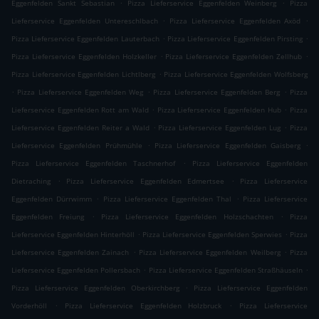
.
.
Eggenfelden Sankt Sebastian
Pizza Lieferservice Eggenfelden Weinberg
Pizza
.
.
Lieferservice Eggenfelden Untereschlbach
Pizza Lieferservice Eggenfelden Axöd
.
.
Pizza Lieferservice Eggenfelden Lauterbach
Pizza Lieferservice Eggenfelden Pirsting
.
.
Pizza Lieferservice Eggenfelden Holzkeller
Pizza Lieferservice Eggenfelden Zellhub
.
Pizza Lieferservice Eggenfelden Lichtlberg
Pizza Lieferservice Eggenfelden Wolfsberg
.
.
.
Pizza Lieferservice Eggenfelden Weg
Pizza Lieferservice Eggenfelden Berg
Pizza
.
.
Lieferservice Eggenfelden Rott am Wald
Pizza Lieferservice Eggenfelden Hub
Pizza
.
.
Lieferservice Eggenfelden Reiter a Wald
Pizza Lieferservice Eggenfelden Lug
Pizza
.
.
Lieferservice Eggenfelden Prühmühle
Pizza Lieferservice Eggenfelden Gaisberg
.
Pizza Lieferservice Eggenfelden Taschnerhof
Pizza Lieferservice Eggenfelden
.
.
Dietraching
Pizza Lieferservice Eggenfelden Edmertsee
Pizza Lieferservice
.
.
Eggenfelden Dürrwimm
Pizza Lieferservice Eggenfelden Thal
Pizza Lieferservice
.
.
Eggenfelden Freiung
Pizza Lieferservice Eggenfelden Holzschachten
Pizza
.
.
Lieferservice Eggenfelden Hinterhöll
Pizza Lieferservice Eggenfelden Sperwies
Pizza
.
.
Lieferservice Eggenfelden Zainach
Pizza Lieferservice Eggenfelden Weilberg
Pizza
.
.
Lieferservice Eggenfelden Pollersbach
Pizza Lieferservice Eggenfelden Straßhäuseln
.
Pizza Lieferservice Eggenfelden Oberkirchberg
Pizza Lieferservice Eggenfelden
.
.
Vorderhöll
Pizza Lieferservice Eggenfelden Holzbruck
Pizza Lieferservice