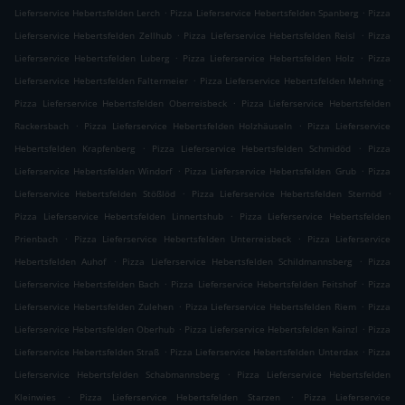
.
.
Lieferservice Hebertsfelden Lerch
Pizza Lieferservice Hebertsfelden Spanberg
Pizza
.
.
Lieferservice Hebertsfelden Zellhub
Pizza Lieferservice Hebertsfelden Reisl
Pizza
.
.
Lieferservice Hebertsfelden Luberg
Pizza Lieferservice Hebertsfelden Holz
Pizza
.
.
Lieferservice Hebertsfelden Faltermeier
Pizza Lieferservice Hebertsfelden Mehring
.
Pizza Lieferservice Hebertsfelden Oberreisbeck
Pizza Lieferservice Hebertsfelden
.
.
Rackersbach
Pizza Lieferservice Hebertsfelden Holzhäuseln
Pizza Lieferservice
.
.
Hebertsfelden Krapfenberg
Pizza Lieferservice Hebertsfelden Schmidöd
Pizza
.
.
Lieferservice Hebertsfelden Windorf
Pizza Lieferservice Hebertsfelden Grub
Pizza
.
.
Lieferservice Hebertsfelden Stößlöd
Pizza Lieferservice Hebertsfelden Sternöd
.
Pizza Lieferservice Hebertsfelden Linnertshub
Pizza Lieferservice Hebertsfelden
.
.
Prienbach
Pizza Lieferservice Hebertsfelden Unterreisbeck
Pizza Lieferservice
.
.
Hebertsfelden Auhof
Pizza Lieferservice Hebertsfelden Schildmannsberg
Pizza
.
.
Lieferservice Hebertsfelden Bach
Pizza Lieferservice Hebertsfelden Feitshof
Pizza
.
.
Lieferservice Hebertsfelden Zulehen
Pizza Lieferservice Hebertsfelden Riem
Pizza
.
.
Lieferservice Hebertsfelden Oberhub
Pizza Lieferservice Hebertsfelden Kainzl
Pizza
.
.
Lieferservice Hebertsfelden Straß
Pizza Lieferservice Hebertsfelden Unterdax
Pizza
.
Lieferservice Hebertsfelden Schabmannsberg
Pizza Lieferservice Hebertsfelden
.
.
Kleinwies
Pizza Lieferservice Hebertsfelden Starzen
Pizza Lieferservice