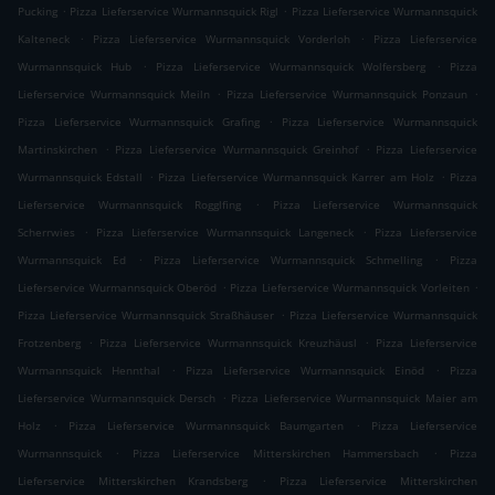
.
.
Pucking
Pizza Lieferservice Wurmannsquick Rigl
Pizza Lieferservice Wurmannsquick
.
.
Kalteneck
Pizza Lieferservice Wurmannsquick Vorderloh
Pizza Lieferservice
.
.
Wurmannsquick Hub
Pizza Lieferservice Wurmannsquick Wolfersberg
Pizza
.
.
Lieferservice Wurmannsquick Meiln
Pizza Lieferservice Wurmannsquick Ponzaun
.
Pizza Lieferservice Wurmannsquick Grafing
Pizza Lieferservice Wurmannsquick
.
.
Martinskirchen
Pizza Lieferservice Wurmannsquick Greinhof
Pizza Lieferservice
.
.
Wurmannsquick Edstall
Pizza Lieferservice Wurmannsquick Karrer am Holz
Pizza
.
Lieferservice Wurmannsquick Rogglfing
Pizza Lieferservice Wurmannsquick
.
.
Scherrwies
Pizza Lieferservice Wurmannsquick Langeneck
Pizza Lieferservice
.
.
Wurmannsquick Ed
Pizza Lieferservice Wurmannsquick Schmelling
Pizza
.
.
Lieferservice Wurmannsquick Oberöd
Pizza Lieferservice Wurmannsquick Vorleiten
.
Pizza Lieferservice Wurmannsquick Straßhäuser
Pizza Lieferservice Wurmannsquick
.
.
Frotzenberg
Pizza Lieferservice Wurmannsquick Kreuzhäusl
Pizza Lieferservice
.
.
Wurmannsquick Hennthal
Pizza Lieferservice Wurmannsquick Einöd
Pizza
.
Lieferservice Wurmannsquick Dersch
Pizza Lieferservice Wurmannsquick Maier am
.
.
Holz
Pizza Lieferservice Wurmannsquick Baumgarten
Pizza Lieferservice
.
.
Wurmannsquick
Pizza Lieferservice Mitterskirchen Hammersbach
Pizza
.
Lieferservice Mitterskirchen Krandsberg
Pizza Lieferservice Mitterskirchen