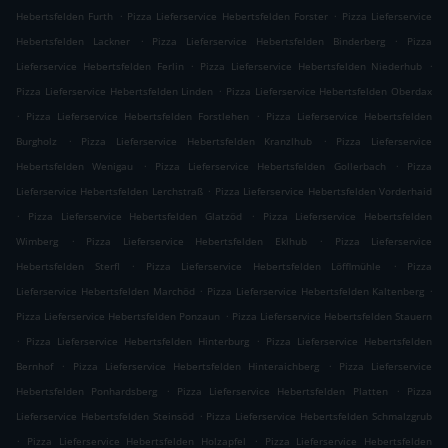
.
.
Hebertsfelden Furth
Pizza Lieferservice Hebertsfelden Forster
Pizza Lieferservice
.
.
Hebertsfelden Lackner
Pizza Lieferservice Hebertsfelden Binderberg
Pizza
.
.
Lieferservice Hebertsfelden Ferlin
Pizza Lieferservice Hebertsfelden Niederhub
.
Pizza Lieferservice Hebertsfelden Linden
Pizza Lieferservice Hebertsfelden Oberdax
.
.
Pizza Lieferservice Hebertsfelden Forstlehen
Pizza Lieferservice Hebertsfelden
.
.
Burgholz
Pizza Lieferservice Hebertsfelden Kranzlhub
Pizza Lieferservice
.
.
Hebertsfelden Wenigau
Pizza Lieferservice Hebertsfelden Gollerbach
Pizza
.
Lieferservice Hebertsfelden Lerchstraß
Pizza Lieferservice Hebertsfelden Vorderhaid
.
.
Pizza Lieferservice Hebertsfelden Glatzöd
Pizza Lieferservice Hebertsfelden
.
.
Wimberg
Pizza Lieferservice Hebertsfelden Eklhub
Pizza Lieferservice
.
.
Hebertsfelden Sterfl
Pizza Lieferservice Hebertsfelden Löfflmühle
Pizza
.
.
Lieferservice Hebertsfelden Marchöd
Pizza Lieferservice Hebertsfelden Kaltenberg
.
Pizza Lieferservice Hebertsfelden Ponzaun
Pizza Lieferservice Hebertsfelden Stauern
.
.
Pizza Lieferservice Hebertsfelden Hinterburg
Pizza Lieferservice Hebertsfelden
.
.
Bernhof
Pizza Lieferservice Hebertsfelden Hinteraichberg
Pizza Lieferservice
.
.
Hebertsfelden Ponhardsberg
Pizza Lieferservice Hebertsfelden Platten
Pizza
.
Lieferservice Hebertsfelden Steinsöd
Pizza Lieferservice Hebertsfelden Schmalzgrub
.
.
Pizza Lieferservice Hebertsfelden Holzapfel
Pizza Lieferservice Hebertsfelden