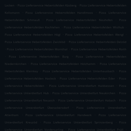
.
.
Lacken
Pizza Lieferservice Hebertsfelden Käsberg
Pizza Lieferservice Hebertsfelden
.
.
Kollomann
Pizza Lieferservice Hebertsfelden Handlmoos
Pizza Lieferservice
.
.
Hebertsfelden Schmauß
Pizza Lieferservice Hebertsfelden Neuhofen
Pizza
.
.
Lieferservice Hebertsfelden Kochlehen
Pizza Lieferservice Hebertsfelden Wislhub
.
.
Pizza Lieferservice Hebertsfelden Högl
Pizza Lieferservice Hebertsfelden Wengl
.
Pizza Lieferservice Hebertsfelden Zwicklöd
Pizza Lieferservice Hebertsfelden Delzöd
.
.
Pizza Lieferservice Hebertsfelden Mornthal
Pizza Lieferservice Hebertsfelden Roith
.
.
Pizza Lieferservice Hebertsfelden Burg
Pizza Lieferservice Hebertsfelden
.
.
Niedernkirchen
Pizza Lieferservice Hebertsfelden Holzhamm
Pizza Lieferservice
.
.
Hebertsfelden Kleinkay
Pizza Lieferservice Hebertsfelden Unterhausbach
Pizza
.
.
Lieferservice Hebertsfelden Hasleck
Pizza Lieferservice Hebertsfelden Eder
Pizza
.
.
Lieferservice Hebertsfelden
Pizza Lieferservice Unterdietfurt Huldsessen
Pizza
.
.
Lieferservice Unterdietfurt Hub
Pizza Lieferservice Unterdietfurt Neukirchen
Pizza
.
.
Lieferservice Unterdietfurt Neuaich
Pizza Lieferservice Unterdietfurt Habach
Pizza
.
Lieferservice Unterdietfurt Überackersdorf
Pizza Lieferservice Unterdietfurt
.
.
Attenham
Pizza Lieferservice Unterdietfurt Handwerk
Pizza Lieferservice
.
.
Unterdietfurt Kreuzöd
Pizza Lieferservice Unterdietfurt Sprinzenberg
Pizza
.
.
Lieferservice Unterdietfurt Vordersarling
Pizza Lieferservice Unterdietfurt Prüll