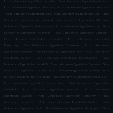
.
.
Pizza Lieferservice Eggenfelden Holzkeller
Pizza Lieferservice Eggenfelden Zellhub
.
Pizza Lieferservice Eggenfelden Lichtlberg
Pizza Lieferservice Eggenfelden Wolfsberg
.
.
.
Pizza Lieferservice Eggenfelden Weg
Pizza Lieferservice Eggenfelden Berg
Pizza
.
.
Lieferservice Eggenfelden Rott am Wald
Pizza Lieferservice Eggenfelden Hub
Pizza
.
.
Lieferservice Eggenfelden Reiter a Wald
Pizza Lieferservice Eggenfelden Lug
Pizza
.
.
Lieferservice Eggenfelden Prühmühle
Pizza Lieferservice Eggenfelden Gaisberg
.
Pizza Lieferservice Eggenfelden Taschnerhof
Pizza Lieferservice Eggenfelden
.
.
Dietraching
Pizza Lieferservice Eggenfelden Edmertsee
Pizza Lieferservice
.
.
Eggenfelden Dürrwimm
Pizza Lieferservice Eggenfelden Thal
Pizza Lieferservice
.
.
Eggenfelden Freiung
Pizza Lieferservice Eggenfelden Holzschachten
Pizza
.
.
Lieferservice Eggenfelden Hinterhöll
Pizza Lieferservice Eggenfelden Sperwies
Pizza
.
.
Lieferservice Eggenfelden Zainach
Pizza Lieferservice Eggenfelden Weilberg
Pizza
.
.
Lieferservice Eggenfelden Pollersbach
Pizza Lieferservice Eggenfelden Straßhäuseln
.
Pizza Lieferservice Eggenfelden Oberkirchberg
Pizza Lieferservice Eggenfelden
.
.
Vorderhöll
Pizza Lieferservice Eggenfelden Holzbruck
Pizza Lieferservice
.
.
Eggenfelden Stumsöd
Pizza Lieferservice Eggenfelden Hartlwimm
Pizza
.
.
Lieferservice Eggenfelden Fußöd
Pizza Lieferservice Eggenfelden Sandtner
Pizza
.
.
Lieferservice Eggenfelden Straß
Pizza Lieferservice Eggenfelden Heckengrub
Pizza