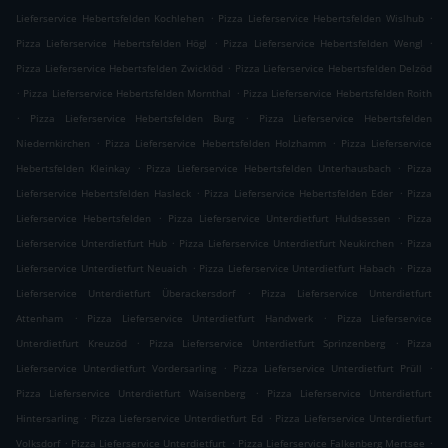
.
.
Lieferservice Hebertsfelden Kochlehen
Pizza Lieferservice Hebertsfelden Wislhub
.
.
Pizza Lieferservice Hebertsfelden Högl
Pizza Lieferservice Hebertsfelden Wengl
.
Pizza Lieferservice Hebertsfelden Zwicklöd
Pizza Lieferservice Hebertsfelden Delzöd
.
.
Pizza Lieferservice Hebertsfelden Mornthal
Pizza Lieferservice Hebertsfelden Roith
.
.
Pizza Lieferservice Hebertsfelden Burg
Pizza Lieferservice Hebertsfelden
.
.
Niedernkirchen
Pizza Lieferservice Hebertsfelden Holzhamm
Pizza Lieferservice
.
.
Hebertsfelden Kleinkay
Pizza Lieferservice Hebertsfelden Unterhausbach
Pizza
.
.
Lieferservice Hebertsfelden Hasleck
Pizza Lieferservice Hebertsfelden Eder
Pizza
.
.
Lieferservice Hebertsfelden
Pizza Lieferservice Unterdietfurt Huldsessen
Pizza
.
.
Lieferservice Unterdietfurt Hub
Pizza Lieferservice Unterdietfurt Neukirchen
Pizza
.
.
Lieferservice Unterdietfurt Neuaich
Pizza Lieferservice Unterdietfurt Habach
Pizza
.
Lieferservice Unterdietfurt Überackersdorf
Pizza Lieferservice Unterdietfurt
.
.
Attenham
Pizza Lieferservice Unterdietfurt Handwerk
Pizza Lieferservice
.
.
Unterdietfurt Kreuzöd
Pizza Lieferservice Unterdietfurt Sprinzenberg
Pizza
.
.
Lieferservice Unterdietfurt Vordersarling
Pizza Lieferservice Unterdietfurt Prüll
.
Pizza Lieferservice Unterdietfurt Waisenberg
Pizza Lieferservice Unterdietfurt
.
.
Hintersarling
Pizza Lieferservice Unterdietfurt Ed
Pizza Lieferservice Unterdietfurt
.
.
.
Volksdorf
Pizza Lieferservice Unterdietfurt
Pizza Lieferservice Falkenberg Mertsee