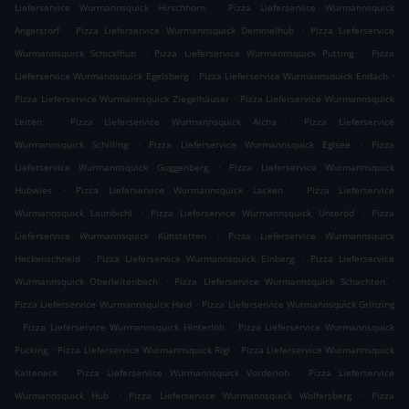
.
Lieferservice Wurmannsquick Hirschhorn
Pizza Lieferservice Wurmannsquick
.
.
Angerstorf
Pizza Lieferservice Wurmannsquick Demmelhub
Pizza Lieferservice
.
.
Wurmannsquick Schicklhub
Pizza Lieferservice Wurmannsquick Putting
Pizza
.
.
Lieferservice Wurmannsquick Egelsberg
Pizza Lieferservice Wurmannsquick Endach
.
Pizza Lieferservice Wurmannsquick Ziegelhäuser
Pizza Lieferservice Wurmannsquick
.
.
Leiten
Pizza Lieferservice Wurmannsquick Aicha
Pizza Lieferservice
.
.
Wurmannsquick Schilling
Pizza Lieferservice Wurmannsquick Eglsee
Pizza
.
Lieferservice Wurmannsquick Guggenberg
Pizza Lieferservice Wurmannsquick
.
.
Hubwies
Pizza Lieferservice Wurmannsquick Lacken
Pizza Lieferservice
.
.
Wurmannsquick Laimbichl
Pizza Lieferservice Wurmannsquick Unteröd
Pizza
.
Lieferservice Wurmannsquick Kühstetten
Pizza Lieferservice Wurmannsquick
.
.
Heckenschneid
Pizza Lieferservice Wurmannsquick Einberg
Pizza Lieferservice
.
.
Wurmannsquick Oberleitenbach
Pizza Lieferservice Wurmannsquick Schachten
.
Pizza Lieferservice Wurmannsquick Haid
Pizza Lieferservice Wurmannsquick Grinzing
.
.
Pizza Lieferservice Wurmannsquick Hinterloh
Pizza Lieferservice Wurmannsquick
.
.
Pucking
Pizza Lieferservice Wurmannsquick Rigl
Pizza Lieferservice Wurmannsquick
.
.
Kalteneck
Pizza Lieferservice Wurmannsquick Vorderloh
Pizza Lieferservice
.
.
Wurmannsquick Hub
Pizza Lieferservice Wurmannsquick Wolfersberg
Pizza