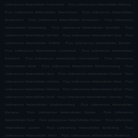
.
.
Lieferservice Hebertsfelden Faltermeier
Pizza Lieferservice Hebertsfelden Mehring
.
Pizza Lieferservice Hebertsfelden Oberreisbeck
Pizza Lieferservice Hebertsfelden
.
.
Rackersbach
Pizza Lieferservice Hebertsfelden Holzhäuseln
Pizza Lieferservice
.
.
Hebertsfelden Krapfenberg
Pizza Lieferservice Hebertsfelden Schmidöd
Pizza
.
.
Lieferservice Hebertsfelden Windorf
Pizza Lieferservice Hebertsfelden Grub
Pizza
.
.
Lieferservice Hebertsfelden Stößlöd
Pizza Lieferservice Hebertsfelden Sternöd
.
Pizza Lieferservice Hebertsfelden Linnertshub
Pizza Lieferservice Hebertsfelden
.
.
Prienbach
Pizza Lieferservice Hebertsfelden Unterreisbeck
Pizza Lieferservice
.
.
Hebertsfelden Auhof
Pizza Lieferservice Hebertsfelden Schildmannsberg
Pizza
.
.
Lieferservice Hebertsfelden Bach
Pizza Lieferservice Hebertsfelden Feitshof
Pizza
.
.
Lieferservice Hebertsfelden Zulehen
Pizza Lieferservice Hebertsfelden Riem
Pizza
.
.
Lieferservice Hebertsfelden Oberhub
Pizza Lieferservice Hebertsfelden Kainzl
Pizza
.
.
Lieferservice Hebertsfelden Straß
Pizza Lieferservice Hebertsfelden Unterdax
Pizza
.
Lieferservice Hebertsfelden Schabmannsberg
Pizza Lieferservice Hebertsfelden
.
.
Kleinwies
Pizza Lieferservice Hebertsfelden Starzen
Pizza Lieferservice
.
.
Hebertsfelden Furth
Pizza Lieferservice Hebertsfelden Forster
Pizza Lieferservice
.
.
Hebertsfelden Lackner
Pizza Lieferservice Hebertsfelden Binderberg
Pizza
.
.
Lieferservice Hebertsfelden Ferlin
Pizza Lieferservice Hebertsfelden Niederhub