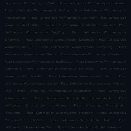
.
.
Lieferservice Wurmannsquick Meiln
Pizza Lieferservice Wurmannsquick Ponzaun
.
Pizza Lieferservice Wurmannsquick Grafing
Pizza Lieferservice Wurmannsquick
.
.
Martinskirchen
Pizza Lieferservice Wurmannsquick Greinhof
Pizza Lieferservice
.
.
Wurmannsquick Edstall
Pizza Lieferservice Wurmannsquick Karrer am Holz
Pizza
.
Lieferservice Wurmannsquick Rogglfing
Pizza Lieferservice Wurmannsquick
.
.
Scherrwies
Pizza Lieferservice Wurmannsquick Langeneck
Pizza Lieferservice
.
.
Wurmannsquick Ed
Pizza Lieferservice Wurmannsquick Schmelling
Pizza
.
.
Lieferservice Wurmannsquick Oberöd
Pizza Lieferservice Wurmannsquick Vorleiten
.
Pizza Lieferservice Wurmannsquick Straßhäuser
Pizza Lieferservice Wurmannsquick
.
.
Frotzenberg
Pizza Lieferservice Wurmannsquick Kreuzhäusl
Pizza Lieferservice
.
.
Wurmannsquick Hennthal
Pizza Lieferservice Wurmannsquick Einöd
Pizza
.
Lieferservice Wurmannsquick Dersch
Pizza Lieferservice Wurmannsquick Maier am
.
.
Holz
Pizza Lieferservice Wurmannsquick Baumgarten
Pizza Lieferservice
.
.
Wurmannsquick
Pizza Lieferservice Mitterskirchen Hammersbach
Pizza
.
Lieferservice Mitterskirchen Krandsberg
Pizza Lieferservice Mitterskirchen
.
.
Hirschhorn
Pizza Lieferservice Mitterskirchen Fraundorf
Pizza Lieferservice
.
.
Mitterskirchen Kirchholzen
Pizza Lieferservice Mitterskirchen Hofau
Pizza
.
.
Lieferservice Mitterskirchen Thal
Pizza Lieferservice Mitterskirchen Leitenbach