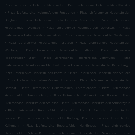
.
Pizza Lieferservice Hebertsfelden Linden
Pizza Lieferservice Hebertsfelden Oberdax
.
.
Pizza Lieferservice Hebertsfelden Forstlehen
Pizza Lieferservice Hebertsfelden
.
.
Burgholz
Pizza Lieferservice Hebertsfelden Kranzlhub
Pizza Lieferservice
.
.
Hebertsfelden Wenigau
Pizza Lieferservice Hebertsfelden Gollerbach
Pizza
.
Lieferservice Hebertsfelden Lerchstraß
Pizza Lieferservice Hebertsfelden Vorderhaid
.
.
Pizza Lieferservice Hebertsfelden Glatzöd
Pizza Lieferservice Hebertsfelden
.
.
Wimberg
Pizza Lieferservice Hebertsfelden Eklhub
Pizza Lieferservice
.
.
Hebertsfelden Sterfl
Pizza Lieferservice Hebertsfelden Löfflmühle
Pizza
.
.
Lieferservice Hebertsfelden Marchöd
Pizza Lieferservice Hebertsfelden Kaltenberg
.
Pizza Lieferservice Hebertsfelden Ponzaun
Pizza Lieferservice Hebertsfelden Stauern
.
.
Pizza Lieferservice Hebertsfelden Hinterburg
Pizza Lieferservice Hebertsfelden
.
.
Bernhof
Pizza Lieferservice Hebertsfelden Hinteraichberg
Pizza Lieferservice
.
.
Hebertsfelden Ponhardsberg
Pizza Lieferservice Hebertsfelden Platten
Pizza
.
Lieferservice Hebertsfelden Steinsöd
Pizza Lieferservice Hebertsfelden Schmalzgrub
.
.
Pizza Lieferservice Hebertsfelden Holzapfel
Pizza Lieferservice Hebertsfelden
.
.
Lacken
Pizza Lieferservice Hebertsfelden Käsberg
Pizza Lieferservice Hebertsfelden
.
.
Kollomann
Pizza Lieferservice Hebertsfelden Handlmoos
Pizza Lieferservice
.
.
Hebertsfelden Schmauß
Pizza Lieferservice Hebertsfelden Neuhofen
Pizza