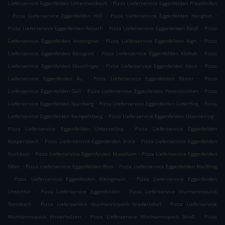
.
Lieferservice Eggenfelden Untermaisbach
Pizza Lieferservice Eggenfelden Fraunhofen
.
.
.
Pizza Lieferservice Eggenfelden Höll
Pizza Lieferservice Eggenfelden Hänghub
.
.
Pizza Lieferservice Eggenfelden Asbach
Pizza Lieferservice Eggenfelden Käufl
Pizza
.
.
Lieferservice Eggenfelden Anzengrub
Pizza Lieferservice Eggenfelden Aign
Pizza
.
.
Lieferservice Eggenfelden Königsöd
Pizza Lieferservice Eggenfelden Klohub
Pizza
.
.
Lieferservice Eggenfelden Fäustlinger
Pizza Lieferservice Eggenfelden Haus
Pizza
.
.
Lieferservice Eggenfelden Au
Pizza Lieferservice Eggenfelden Reiter
Pizza
.
.
Lieferservice Eggenfelden Gall
Pizza Lieferservice Eggenfelden Peterskirchen
Pizza
.
.
Lieferservice Eggenfelden Spanberg
Pizza Lieferservice Eggenfelden Luderfing
Pizza
.
.
Lieferservice Eggenfelden Kampelsberg
Pizza Lieferservice Eggenfelden Oberzeiling
.
Pizza Lieferservice Eggenfelden Unterzeiling
Pizza Lieferservice Eggenfelden
.
.
Kaspersbach
Pizza Lieferservice Eggenfelden Stock
Pizza Lieferservice Eggenfelden
.
.
Rushäusl
Pizza Lieferservice Eggenfelden Moosham
Pizza Lieferservice Eggenfelden
.
.
Gfürt
Pizza Lieferservice Eggenfelden Rinn
Pizza Lieferservice Eggenfelden Maißling
.
.
Pizza Lieferservice Eggenfelden Kleingmain
Pizza Lieferservice Eggenfelden
.
.
Unterthal
Pizza Lieferservice Eggenfelden
Pizza Lieferservice Wurmannsquick
.
.
Steinbach
Pizza Lieferservice Wurmannsquick Niederndorf
Pizza Lieferservice
.
.
Wurmannsquick Hinterholzen
Pizza Lieferservice Wurmannsquick Straß
Pizza