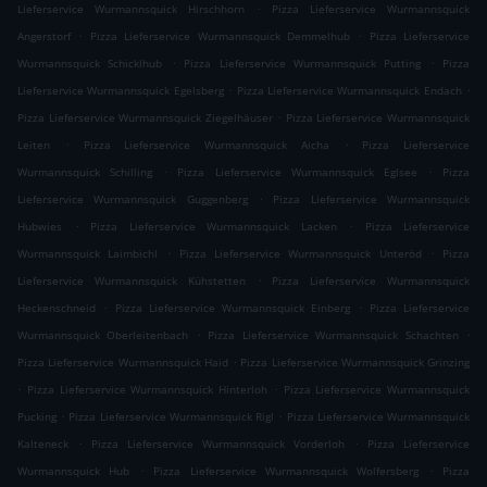
.
Lieferservice Wurmannsquick Hirschhorn
Pizza Lieferservice Wurmannsquick
.
.
Angerstorf
Pizza Lieferservice Wurmannsquick Demmelhub
Pizza Lieferservice
.
.
Wurmannsquick Schicklhub
Pizza Lieferservice Wurmannsquick Putting
Pizza
.
.
Lieferservice Wurmannsquick Egelsberg
Pizza Lieferservice Wurmannsquick Endach
.
Pizza Lieferservice Wurmannsquick Ziegelhäuser
Pizza Lieferservice Wurmannsquick
.
.
Leiten
Pizza Lieferservice Wurmannsquick Aicha
Pizza Lieferservice
.
.
Wurmannsquick Schilling
Pizza Lieferservice Wurmannsquick Eglsee
Pizza
.
Lieferservice Wurmannsquick Guggenberg
Pizza Lieferservice Wurmannsquick
.
.
Hubwies
Pizza Lieferservice Wurmannsquick Lacken
Pizza Lieferservice
.
.
Wurmannsquick Laimbichl
Pizza Lieferservice Wurmannsquick Unteröd
Pizza
.
Lieferservice Wurmannsquick Kühstetten
Pizza Lieferservice Wurmannsquick
.
.
Heckenschneid
Pizza Lieferservice Wurmannsquick Einberg
Pizza Lieferservice
.
.
Wurmannsquick Oberleitenbach
Pizza Lieferservice Wurmannsquick Schachten
.
Pizza Lieferservice Wurmannsquick Haid
Pizza Lieferservice Wurmannsquick Grinzing
.
.
Pizza Lieferservice Wurmannsquick Hinterloh
Pizza Lieferservice Wurmannsquick
.
.
Pucking
Pizza Lieferservice Wurmannsquick Rigl
Pizza Lieferservice Wurmannsquick
.
.
Kalteneck
Pizza Lieferservice Wurmannsquick Vorderloh
Pizza Lieferservice
.
.
Wurmannsquick Hub
Pizza Lieferservice Wurmannsquick Wolfersberg
Pizza