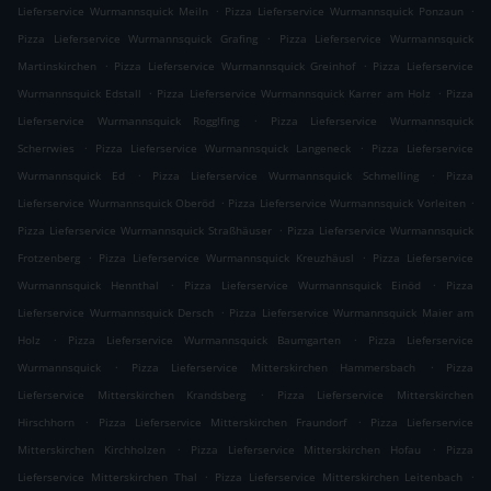
.
.
Lieferservice Wurmannsquick Meiln
Pizza Lieferservice Wurmannsquick Ponzaun
.
Pizza Lieferservice Wurmannsquick Grafing
Pizza Lieferservice Wurmannsquick
.
.
Martinskirchen
Pizza Lieferservice Wurmannsquick Greinhof
Pizza Lieferservice
.
.
Wurmannsquick Edstall
Pizza Lieferservice Wurmannsquick Karrer am Holz
Pizza
.
Lieferservice Wurmannsquick Rogglfing
Pizza Lieferservice Wurmannsquick
.
.
Scherrwies
Pizza Lieferservice Wurmannsquick Langeneck
Pizza Lieferservice
.
.
Wurmannsquick Ed
Pizza Lieferservice Wurmannsquick Schmelling
Pizza
.
.
Lieferservice Wurmannsquick Oberöd
Pizza Lieferservice Wurmannsquick Vorleiten
.
Pizza Lieferservice Wurmannsquick Straßhäuser
Pizza Lieferservice Wurmannsquick
.
.
Frotzenberg
Pizza Lieferservice Wurmannsquick Kreuzhäusl
Pizza Lieferservice
.
.
Wurmannsquick Hennthal
Pizza Lieferservice Wurmannsquick Einöd
Pizza
.
Lieferservice Wurmannsquick Dersch
Pizza Lieferservice Wurmannsquick Maier am
.
.
Holz
Pizza Lieferservice Wurmannsquick Baumgarten
Pizza Lieferservice
.
.
Wurmannsquick
Pizza Lieferservice Mitterskirchen Hammersbach
Pizza
.
Lieferservice Mitterskirchen Krandsberg
Pizza Lieferservice Mitterskirchen
.
.
Hirschhorn
Pizza Lieferservice Mitterskirchen Fraundorf
Pizza Lieferservice
.
.
Mitterskirchen Kirchholzen
Pizza Lieferservice Mitterskirchen Hofau
Pizza
.
.
Lieferservice Mitterskirchen Thal
Pizza Lieferservice Mitterskirchen Leitenbach