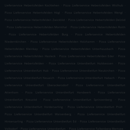
.
.
Lieferservice Hebertsfelden Kochlehen
Pizza Lieferservice Hebertsfelden Wislhub
.
.
Pizza Lieferservice Hebertsfelden Högl
Pizza Lieferservice Hebertsfelden Wengl
.
Pizza Lieferservice Hebertsfelden Zwicklöd
Pizza Lieferservice Hebertsfelden Delzöd
.
.
Pizza Lieferservice Hebertsfelden Mornthal
Pizza Lieferservice Hebertsfelden Roith
.
.
Pizza Lieferservice Hebertsfelden Burg
Pizza Lieferservice Hebertsfelden
.
.
Niedernkirchen
Pizza Lieferservice Hebertsfelden Holzhamm
Pizza Lieferservice
.
.
Hebertsfelden Kleinkay
Pizza Lieferservice Hebertsfelden Unterhausbach
Pizza
.
.
Lieferservice Hebertsfelden Hasleck
Pizza Lieferservice Hebertsfelden Eder
Pizza
.
.
Lieferservice Hebertsfelden
Pizza Lieferservice Unterdietfurt Huldsessen
Pizza
.
.
Lieferservice Unterdietfurt Hub
Pizza Lieferservice Unterdietfurt Neukirchen
Pizza
.
.
Lieferservice Unterdietfurt Neuaich
Pizza Lieferservice Unterdietfurt Habach
Pizza
.
Lieferservice Unterdietfurt Überackersdorf
Pizza Lieferservice Unterdietfurt
.
.
Attenham
Pizza Lieferservice Unterdietfurt Handwerk
Pizza Lieferservice
.
.
Unterdietfurt Kreuzöd
Pizza Lieferservice Unterdietfurt Sprinzenberg
Pizza
.
.
Lieferservice Unterdietfurt Vordersarling
Pizza Lieferservice Unterdietfurt Prüll
.
Pizza Lieferservice Unterdietfurt Waisenberg
Pizza Lieferservice Unterdietfurt
.
.
Hintersarling
Pizza Lieferservice Unterdietfurt Ed
Pizza Lieferservice Unterdietfurt
.
.
.
Volksdorf
Pizza Lieferservice Unterdietfurt
Pizza Lieferservice Falkenberg Mertsee