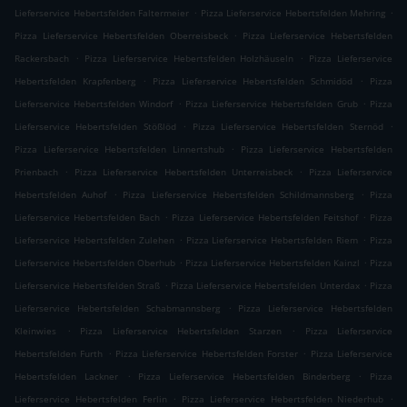
.
.
Lieferservice Hebertsfelden Faltermeier
Pizza Lieferservice Hebertsfelden Mehring
.
Pizza Lieferservice Hebertsfelden Oberreisbeck
Pizza Lieferservice Hebertsfelden
.
.
Rackersbach
Pizza Lieferservice Hebertsfelden Holzhäuseln
Pizza Lieferservice
.
.
Hebertsfelden Krapfenberg
Pizza Lieferservice Hebertsfelden Schmidöd
Pizza
.
.
Lieferservice Hebertsfelden Windorf
Pizza Lieferservice Hebertsfelden Grub
Pizza
.
.
Lieferservice Hebertsfelden Stößlöd
Pizza Lieferservice Hebertsfelden Sternöd
.
Pizza Lieferservice Hebertsfelden Linnertshub
Pizza Lieferservice Hebertsfelden
.
.
Prienbach
Pizza Lieferservice Hebertsfelden Unterreisbeck
Pizza Lieferservice
.
.
Hebertsfelden Auhof
Pizza Lieferservice Hebertsfelden Schildmannsberg
Pizza
.
.
Lieferservice Hebertsfelden Bach
Pizza Lieferservice Hebertsfelden Feitshof
Pizza
.
.
Lieferservice Hebertsfelden Zulehen
Pizza Lieferservice Hebertsfelden Riem
Pizza
.
.
Lieferservice Hebertsfelden Oberhub
Pizza Lieferservice Hebertsfelden Kainzl
Pizza
.
.
Lieferservice Hebertsfelden Straß
Pizza Lieferservice Hebertsfelden Unterdax
Pizza
.
Lieferservice Hebertsfelden Schabmannsberg
Pizza Lieferservice Hebertsfelden
.
.
Kleinwies
Pizza Lieferservice Hebertsfelden Starzen
Pizza Lieferservice
.
.
Hebertsfelden Furth
Pizza Lieferservice Hebertsfelden Forster
Pizza Lieferservice
.
.
Hebertsfelden Lackner
Pizza Lieferservice Hebertsfelden Binderberg
Pizza
.
.
Lieferservice Hebertsfelden Ferlin
Pizza Lieferservice Hebertsfelden Niederhub