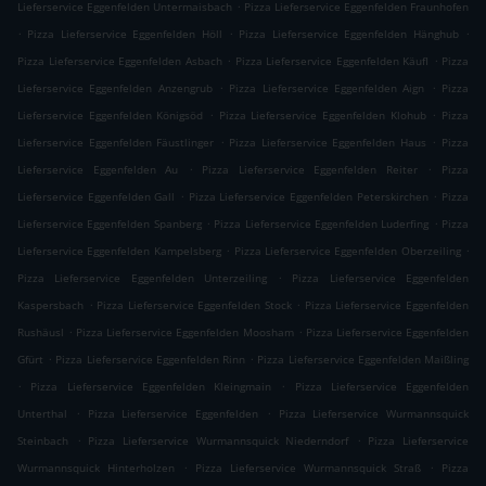
.
Lieferservice Eggenfelden Untermaisbach
Pizza Lieferservice Eggenfelden Fraunhofen
.
.
.
Pizza Lieferservice Eggenfelden Höll
Pizza Lieferservice Eggenfelden Hänghub
.
.
Pizza Lieferservice Eggenfelden Asbach
Pizza Lieferservice Eggenfelden Käufl
Pizza
.
.
Lieferservice Eggenfelden Anzengrub
Pizza Lieferservice Eggenfelden Aign
Pizza
.
.
Lieferservice Eggenfelden Königsöd
Pizza Lieferservice Eggenfelden Klohub
Pizza
.
.
Lieferservice Eggenfelden Fäustlinger
Pizza Lieferservice Eggenfelden Haus
Pizza
.
.
Lieferservice Eggenfelden Au
Pizza Lieferservice Eggenfelden Reiter
Pizza
.
.
Lieferservice Eggenfelden Gall
Pizza Lieferservice Eggenfelden Peterskirchen
Pizza
.
.
Lieferservice Eggenfelden Spanberg
Pizza Lieferservice Eggenfelden Luderfing
Pizza
.
.
Lieferservice Eggenfelden Kampelsberg
Pizza Lieferservice Eggenfelden Oberzeiling
.
Pizza Lieferservice Eggenfelden Unterzeiling
Pizza Lieferservice Eggenfelden
.
.
Kaspersbach
Pizza Lieferservice Eggenfelden Stock
Pizza Lieferservice Eggenfelden
.
.
Rushäusl
Pizza Lieferservice Eggenfelden Moosham
Pizza Lieferservice Eggenfelden
.
.
Gfürt
Pizza Lieferservice Eggenfelden Rinn
Pizza Lieferservice Eggenfelden Maißling
.
.
Pizza Lieferservice Eggenfelden Kleingmain
Pizza Lieferservice Eggenfelden
.
.
Unterthal
Pizza Lieferservice Eggenfelden
Pizza Lieferservice Wurmannsquick
.
.
Steinbach
Pizza Lieferservice Wurmannsquick Niederndorf
Pizza Lieferservice
.
.
Wurmannsquick Hinterholzen
Pizza Lieferservice Wurmannsquick Straß
Pizza