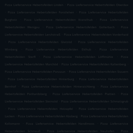
.
Pizza Lieferservice Hebertsfelden Linden
Pizza Lieferservice Hebertsfelden Oberdax
.
.
Pizza Lieferservice Hebertsfelden Forstlehen
Pizza Lieferservice Hebertsfelden
.
.
Burgholz
Pizza Lieferservice Hebertsfelden Kranzlhub
Pizza Lieferservice
.
.
Hebertsfelden Wenigau
Pizza Lieferservice Hebertsfelden Gollerbach
Pizza
.
Lieferservice Hebertsfelden Lerchstraß
Pizza Lieferservice Hebertsfelden Vorderhaid
.
.
Pizza Lieferservice Hebertsfelden Glatzöd
Pizza Lieferservice Hebertsfelden
.
.
Wimberg
Pizza Lieferservice Hebertsfelden Eklhub
Pizza Lieferservice
.
.
Hebertsfelden Sterfl
Pizza Lieferservice Hebertsfelden Löfflmühle
Pizza
.
.
Lieferservice Hebertsfelden Marchöd
Pizza Lieferservice Hebertsfelden Kaltenberg
.
Pizza Lieferservice Hebertsfelden Ponzaun
Pizza Lieferservice Hebertsfelden Stauern
.
.
Pizza Lieferservice Hebertsfelden Hinterburg
Pizza Lieferservice Hebertsfelden
.
.
Bernhof
Pizza Lieferservice Hebertsfelden Hinteraichberg
Pizza Lieferservice
.
.
Hebertsfelden Ponhardsberg
Pizza Lieferservice Hebertsfelden Platten
Pizza
.
Lieferservice Hebertsfelden Steinsöd
Pizza Lieferservice Hebertsfelden Schmalzgrub
.
.
Pizza Lieferservice Hebertsfelden Holzapfel
Pizza Lieferservice Hebertsfelden
.
.
Lacken
Pizza Lieferservice Hebertsfelden Käsberg
Pizza Lieferservice Hebertsfelden
.
.
Kollomann
Pizza Lieferservice Hebertsfelden Handlmoos
Pizza Lieferservice
.
.
Hebertsfelden Schmauß
Pizza Lieferservice Hebertsfelden Neuhofen
Pizza