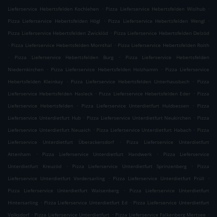
.
.
Lieferservice Hebertsfelden Kochlehen
Pizza Lieferservice Hebertsfelden Wislhub
.
.
Pizza Lieferservice Hebertsfelden Högl
Pizza Lieferservice Hebertsfelden Wengl
.
Pizza Lieferservice Hebertsfelden Zwicklöd
Pizza Lieferservice Hebertsfelden Delzöd
.
.
Pizza Lieferservice Hebertsfelden Mornthal
Pizza Lieferservice Hebertsfelden Roith
.
.
Pizza Lieferservice Hebertsfelden Burg
Pizza Lieferservice Hebertsfelden
.
.
Niedernkirchen
Pizza Lieferservice Hebertsfelden Holzhamm
Pizza Lieferservice
.
.
Hebertsfelden Kleinkay
Pizza Lieferservice Hebertsfelden Unterhausbach
Pizza
.
.
Lieferservice Hebertsfelden Hasleck
Pizza Lieferservice Hebertsfelden Eder
Pizza
.
.
Lieferservice Hebertsfelden
Pizza Lieferservice Unterdietfurt Huldsessen
Pizza
.
.
Lieferservice Unterdietfurt Hub
Pizza Lieferservice Unterdietfurt Neukirchen
Pizza
.
.
Lieferservice Unterdietfurt Neuaich
Pizza Lieferservice Unterdietfurt Habach
Pizza
.
Lieferservice Unterdietfurt Überackersdorf
Pizza Lieferservice Unterdietfurt
.
.
Attenham
Pizza Lieferservice Unterdietfurt Handwerk
Pizza Lieferservice
.
.
Unterdietfurt Kreuzöd
Pizza Lieferservice Unterdietfurt Sprinzenberg
Pizza
.
.
Lieferservice Unterdietfurt Vordersarling
Pizza Lieferservice Unterdietfurt Prüll
.
Pizza Lieferservice Unterdietfurt Waisenberg
Pizza Lieferservice Unterdietfurt
.
.
Hintersarling
Pizza Lieferservice Unterdietfurt Ed
Pizza Lieferservice Unterdietfurt
.
.
.
Volksdorf
Pizza Lieferservice Unterdietfurt
Pizza Lieferservice Falkenberg Mertsee