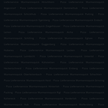
.
Lieferservice Wurmannsquick Hirschhorn
Pizza Lieferservice Wurmannsquick
.
.
Angerstorf
Pizza Lieferservice Wurmannsquick Demmelhub
Pizza Lieferservice
.
.
Wurmannsquick Schicklhub
Pizza Lieferservice Wurmannsquick Putting
Pizza
.
.
Lieferservice Wurmannsquick Egelsberg
Pizza Lieferservice Wurmannsquick Endach
.
Pizza Lieferservice Wurmannsquick Ziegelhäuser
Pizza Lieferservice Wurmannsquick
.
.
Leiten
Pizza Lieferservice Wurmannsquick Aicha
Pizza Lieferservice
.
.
Wurmannsquick Schilling
Pizza Lieferservice Wurmannsquick Eglsee
Pizza
.
Lieferservice Wurmannsquick Guggenberg
Pizza Lieferservice Wurmannsquick
.
.
Hubwies
Pizza Lieferservice Wurmannsquick Lacken
Pizza Lieferservice
.
.
Wurmannsquick Laimbichl
Pizza Lieferservice Wurmannsquick Unteröd
Pizza
.
Lieferservice Wurmannsquick Kühstetten
Pizza Lieferservice Wurmannsquick
.
.
Heckenschneid
Pizza Lieferservice Wurmannsquick Einberg
Pizza Lieferservice
.
.
Wurmannsquick Oberleitenbach
Pizza Lieferservice Wurmannsquick Schachten
.
Pizza Lieferservice Wurmannsquick Haid
Pizza Lieferservice Wurmannsquick Grinzing
.
.
Pizza Lieferservice Wurmannsquick Hinterloh
Pizza Lieferservice Wurmannsquick
.
.
Pucking
Pizza Lieferservice Wurmannsquick Rigl
Pizza Lieferservice Wurmannsquick
.
.
Kalteneck
Pizza Lieferservice Wurmannsquick Vorderloh
Pizza Lieferservice
.
.
Wurmannsquick Hub
Pizza Lieferservice Wurmannsquick Wolfersberg
Pizza