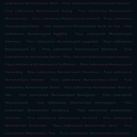
.
.
Lieferservice Wurmannsquick Meiln
Pizza Lieferservice Wurmannsquick Ponzaun
.
Pizza Lieferservice Wurmannsquick Grafing
Pizza Lieferservice Wurmannsquick
.
.
Martinskirchen
Pizza Lieferservice Wurmannsquick Greinhof
Pizza Lieferservice
.
.
Wurmannsquick Edstall
Pizza Lieferservice Wurmannsquick Karrer am Holz
Pizza
.
Lieferservice Wurmannsquick Rogglfing
Pizza Lieferservice Wurmannsquick
.
.
Scherrwies
Pizza Lieferservice Wurmannsquick Langeneck
Pizza Lieferservice
.
.
Wurmannsquick Ed
Pizza Lieferservice Wurmannsquick Schmelling
Pizza
.
.
Lieferservice Wurmannsquick Oberöd
Pizza Lieferservice Wurmannsquick Vorleiten
.
Pizza Lieferservice Wurmannsquick Straßhäuser
Pizza Lieferservice Wurmannsquick
.
.
Frotzenberg
Pizza Lieferservice Wurmannsquick Kreuzhäusl
Pizza Lieferservice
.
.
Wurmannsquick Hennthal
Pizza Lieferservice Wurmannsquick Einöd
Pizza
.
Lieferservice Wurmannsquick Dersch
Pizza Lieferservice Wurmannsquick Maier am
.
.
Holz
Pizza Lieferservice Wurmannsquick Baumgarten
Pizza Lieferservice
.
.
Wurmannsquick
Pizza Lieferservice Mitterskirchen Hammersbach
Pizza
.
Lieferservice Mitterskirchen Krandsberg
Pizza Lieferservice Mitterskirchen
.
.
Hirschhorn
Pizza Lieferservice Mitterskirchen Fraundorf
Pizza Lieferservice
.
.
Mitterskirchen Kirchholzen
Pizza Lieferservice Mitterskirchen Hofau
Pizza
.
.
Lieferservice Mitterskirchen Thal
Pizza Lieferservice Mitterskirchen Leitenbach