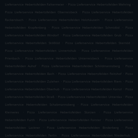
.
.
Lieferservice Hebertsfelden Faltermeier
Pizza Lieferservice Hebertsfelden Mehring
.
Pizza Lieferservice Hebertsfelden Oberreisbeck
Pizza Lieferservice Hebertsfelden
.
.
Rackersbach
Pizza Lieferservice Hebertsfelden Holzhäuseln
Pizza Lieferservice
.
.
Hebertsfelden Krapfenberg
Pizza Lieferservice Hebertsfelden Schmidöd
Pizza
.
.
Lieferservice Hebertsfelden Windorf
Pizza Lieferservice Hebertsfelden Grub
Pizza
.
.
Lieferservice Hebertsfelden Stößlöd
Pizza Lieferservice Hebertsfelden Sternöd
.
Pizza Lieferservice Hebertsfelden Linnertshub
Pizza Lieferservice Hebertsfelden
.
.
Prienbach
Pizza Lieferservice Hebertsfelden Unterreisbeck
Pizza Lieferservice
.
.
Hebertsfelden Auhof
Pizza Lieferservice Hebertsfelden Schildmannsberg
Pizza
.
.
Lieferservice Hebertsfelden Bach
Pizza Lieferservice Hebertsfelden Feitshof
Pizza
.
.
Lieferservice Hebertsfelden Zulehen
Pizza Lieferservice Hebertsfelden Riem
Pizza
.
.
Lieferservice Hebertsfelden Oberhub
Pizza Lieferservice Hebertsfelden Kainzl
Pizza
.
.
Lieferservice Hebertsfelden Straß
Pizza Lieferservice Hebertsfelden Unterdax
Pizza
.
Lieferservice Hebertsfelden Schabmannsberg
Pizza Lieferservice Hebertsfelden
.
.
Kleinwies
Pizza Lieferservice Hebertsfelden Starzen
Pizza Lieferservice
.
.
Hebertsfelden Furth
Pizza Lieferservice Hebertsfelden Forster
Pizza Lieferservice
.
.
Hebertsfelden Lackner
Pizza Lieferservice Hebertsfelden Binderberg
Pizza
.
.
Lieferservice Hebertsfelden Ferlin
Pizza Lieferservice Hebertsfelden Niederhub