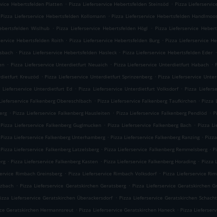
.
.
rvice Hebertsfelden Platten
Pizza Lieferservice Hebertsfelden Steinsöd
Pizza Lieferservi
.
Pizza Lieferservice Hebertsfelden Kollomann
Pizza Lieferservice Hebertsfelden Handlmoo
.
.
Hebertsfelden Wislhub
Pizza Lieferservice Hebertsfelden Högl
Pizza Lieferservice Heber
.
.
service Hebertsfelden Roith
Pizza Lieferservice Hebertsfelden Burg
Pizza Lieferservice H
.
.
.
usbach
Pizza Lieferservice Hebertsfelden Hasleck
Pizza Lieferservice Hebertsfelden Eder
.
.
.
en
Pizza Lieferservice Unterdietfurt Neuaich
Pizza Lieferservice Unterdietfurt Habach
.
.
rdietfurt Kreuzöd
Pizza Lieferservice Unterdietfurt Sprinzenberg
Pizza Lieferservice Unter
.
.
 Lieferservice Unterdietfurt Ed
Pizza Lieferservice Unterdietfurt Volksdorf
Pizza Liefers
.
.
Lieferservice Falkenberg Obereschlbach
Pizza Lieferservice Falkenberg Taufkirchen
Pizza 
.
.
.
erg
Pizza Lieferservice Falkenberg Hausleiten
Pizza Lieferservice Falkenberg Pendlöd
P
.
.
Pizza Lieferservice Falkenberg Guglmucken
Pizza Lieferservice Falkenberg Bach
Pizza L
.
.
Pizza Lieferservice Falkenberg Unterhamberg
Pizza Lieferservice Falkenberg Ranzing
Pizza
.
.
Pizza Lieferservice Falkenberg Latzelsberg
Pizza Lieferservice Falkenberg Remmelsberg
P
.
.
.
erg
Pizza Lieferservice Falkenberg Kasten
Pizza Lieferservice Falkenberg Horading
Pizza 
.
.
service Rimbach Greinsberg
Pizza Lieferservice Rimbach Volksdorf
Pizza Lieferservice Ri
.
.
izbach
Pizza Lieferservice Geratskirchen Geratsberg
Pizza Lieferservice Geratskirchen 
.
izza Lieferservice Geratskirchen Überackersdorf
Pizza Lieferservice Geratskirchen Schach
.
.
vice Geratskirchen Hermannsreut
Pizza Lieferservice Geratskirchen Haneck
Pizza Lieferser