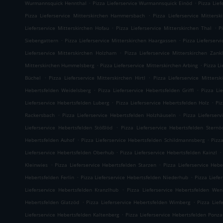
.
.
Wurmannsquick Hennthal
Pizza Lieferservice Wurmannsquick Einöd
Pizza Lie
.
Pizza Lieferservice Mitterskirchen Hammersbach
Pizza Lieferservice Mitters
.
.
Lieferservice Mitterskirchen Hofau
Pizza Lieferservice Mitterskirchen Thal
P
.
.
Siebengattern
Pizza Lieferservice Mitterskirchen Haargassen
Pizza Lieferserv
.
Lieferservice Mitterskirchen Holzham
Pizza Lieferservice Mitterskirchen Zankl
.
.
Mitterskirchen Hummelsberg
Pizza Lieferservice Mitterskirchen Arbing
Pizza L
.
.
Büchel
Pizza Lieferservice Mitterskirchen Hirtl
Pizza Lieferservice Mittersk
.
.
Hebertsfelden Weidelsberg
Pizza Lieferservice Hebertsfelden Griffl
Pizza Li
.
.
Lieferservice Hebertsfelden Luberg
Pizza Lieferservice Hebertsfelden Holz
Pi
.
.
Rackersbach
Pizza Lieferservice Hebertsfelden Holzhäuseln
Pizza Lieferser
.
Lieferservice Hebertsfelden Stößlöd
Pizza Lieferservice Hebertsfelden Sternö
.
.
Hebertsfelden Auhof
Pizza Lieferservice Hebertsfelden Schildmannsberg
Pizz
.
.
Lieferservice Hebertsfelden Oberhub
Pizza Lieferservice Hebertsfelden Kainzl
.
.
Kleinwies
Pizza Lieferservice Hebertsfelden Starzen
Pizza Lieferservice Hebe
.
.
Hebertsfelden Ferlin
Pizza Lieferservice Hebertsfelden Niederhub
Pizza Liefe
.
Lieferservice Hebertsfelden Kranzlhub
Pizza Lieferservice Hebertsfelden Wen
.
.
Hebertsfelden Glatzöd
Pizza Lieferservice Hebertsfelden Wimberg
Pizza Lief
.
Lieferservice Hebertsfelden Kaltenberg
Pizza Lieferservice Hebertsfelden Ponz