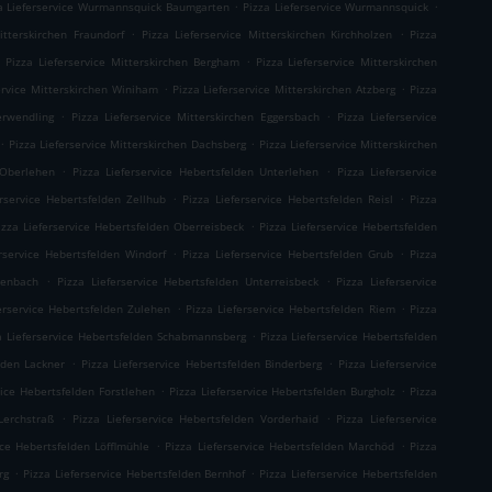
.
.
a Lieferservice Wurmannsquick Baumgarten
Pizza Lieferservice Wurmannsquick
.
.
itterskirchen Fraundorf
Pizza Lieferservice Mitterskirchen Kirchholzen
Pizza
.
.
Pizza Lieferservice Mitterskirchen Bergham
Pizza Lieferservice Mitterskirchen
.
.
ervice Mitterskirchen Winiham
Pizza Lieferservice Mitterskirchen Atzberg
Pizza
.
.
erwendling
Pizza Lieferservice Mitterskirchen Eggersbach
Pizza Lieferservice
.
.
Pizza Lieferservice Mitterskirchen Dachsberg
Pizza Lieferservice Mitterskirchen
.
.
 Oberlehen
Pizza Lieferservice Hebertsfelden Unterlehen
Pizza Lieferservice
.
.
erservice Hebertsfelden Zellhub
Pizza Lieferservice Hebertsfelden Reisl
Pizza
.
izza Lieferservice Hebertsfelden Oberreisbeck
Pizza Lieferservice Hebertsfelden
.
.
erservice Hebertsfelden Windorf
Pizza Lieferservice Hebertsfelden Grub
Pizza
.
.
ienbach
Pizza Lieferservice Hebertsfelden Unterreisbeck
Pizza Lieferservice
.
.
erservice Hebertsfelden Zulehen
Pizza Lieferservice Hebertsfelden Riem
Pizza
.
a Lieferservice Hebertsfelden Schabmannsberg
Pizza Lieferservice Hebertsfelden
.
.
lden Lackner
Pizza Lieferservice Hebertsfelden Binderberg
Pizza Lieferservice
.
.
vice Hebertsfelden Forstlehen
Pizza Lieferservice Hebertsfelden Burgholz
Pizza
.
.
Lerchstraß
Pizza Lieferservice Hebertsfelden Vorderhaid
Pizza Lieferservice
.
.
ice Hebertsfelden Löfflmühle
Pizza Lieferservice Hebertsfelden Marchöd
Pizza
.
.
rg
Pizza Lieferservice Hebertsfelden Bernhof
Pizza Lieferservice Hebertsfelden