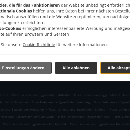
ies, die für das Funktionieren
der Website unbedingt erforderlich
Links
tionale Cookies
helfen uns, Ihre Daten bei Ihrer nächsten Bestell
, 84307 Eggenfelden, Germany
matisch auszufüllen und die Website zu optimieren, um nachfolg
Menü
1618
ellungen zu erleichtern
Im Voraus bestellen
be-Cookies
ermöglichen interessenbasierte Werbung und maßges
lte auf Ihren Browsern und Geräten
n Sie unsere
Cookie-Richtlinie
für weitere Informationen.
AKZEPTIERTE ZAHLUNGSMETHODEN
Einstellungen ändern
Alle ablehnen
Alle akzept
.
.
fstadt
Pizza Lieferservice Eggenfelden Mitterhof
Pizza Lieferservice Eggenfelden Lichten
.
.
lden Sankt Sebastian
Pizza Lieferservice Eggenfelden Weinberg
Pizza Lieferservice Eggen
.
.
rservice Eggenfelden Holzkeller
Pizza Lieferservice Eggenfelden Zellhub
Pizza Lieferse
.
.
eferservice Eggenfelden Rott am Wald
Pizza Lieferservice Eggenfelden Hub
Pizza Liefe
.
.
Pizza Lieferservice Eggenfelden Taschnerhof
Pizza Lieferservice Eggenfelden Dietrachi