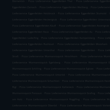
.
.
Dürrwimm
Pizza Lieferservice Eggenfelden Thal
Pizza Lieferservice Eggenfe
.
.
Eggenfelden Zainach
Pizza Lieferservice Eggenfelden Weilberg
Pizza Lieferserv
.
.
Lieferservice Eggenfelden Holzbruck
Pizza Lieferservice Eggenfelden Stumsöd
.
Lieferservice Eggenfelden Heckengrub
Pizza Lieferservice Eggenfelden Untermai
.
Pizza Lieferservice Eggenfelden Käufl
Pizza Lieferservice Eggenfelden Anzengrub
.
.
Lieferservice Eggenfelden Haus
Pizza Lieferservice Eggenfelden Au
Pizza Liefer
.
.
Eggenfelden Luderfing
Pizza Lieferservice Eggenfelden Kampelsberg
Pizza Lief
.
.
Lieferservice Eggenfelden Rushäusl
Pizza Lieferservice Eggenfelden Moosham
.
.
Lieferservice Eggenfelden Unterthal
Pizza Lieferservice Eggenfelden
Pizza Lie
.
.
Straß
Pizza Lieferservice Wurmannsquick Hirschhorn
Pizza Lieferservice Wur
.
Lieferservice Wurmannsquick Egelsberg
Pizza Lieferservice Wurmannsquick 
.
.
Wurmannsquick Schilling
Pizza Lieferservice Wurmannsquick Eglsee
Pizza Lief
.
Pizza Lieferservice Wurmannsquick Unteröd
Pizza Lieferservice Wurmannsquic
.
Lieferservice Wurmannsquick Schachten
Pizza Lieferservice Wurmannsquick Haid
.
.
Rigl
Pizza Lieferservice Wurmannsquick Kalteneck
Pizza Lieferservice Wurman
.
.
Wurmannsquick Ponzaun
Pizza Lieferservice Wurmannsquick Grafing
Pizza Lie
.
.
am Holz
Pizza Lieferservice Wurmannsquick Rogglfing
Pizza Lieferservice W
.
Lieferservice Wurmannsquick Oberöd
Pizza Lieferservice Wurmannsquick Vorlei