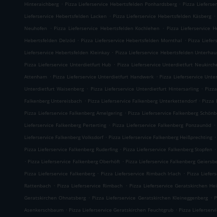
.
.
Hinteraichberg
Pizza Lieferservice Hebertsfelden Ponhardsberg
Pizza Lieferse
.
.
Lieferservice Hebertsfelden Lacken
Pizza Lieferservice Hebertsfelden Käsberg
.
.
Neuhofen
Pizza Lieferservice Hebertsfelden Kochlehen
Pizza Lieferservice 
.
.
Hebertsfelden Delzöd
Pizza Lieferservice Hebertsfelden Mornthal
Pizza Liefer
.
Lieferservice Hebertsfelden Kleinkay
Pizza Lieferservice Hebertsfelden Unterha
.
Pizza Lieferservice Unterdietfurt Hub
Pizza Lieferservice Unterdietfurt Neukirch
.
.
Attenham
Pizza Lieferservice Unterdietfurt Handwerk
Pizza Lieferservice Unte
.
.
Unterdietfurt Waisenberg
Pizza Lieferservice Unterdietfurt Hintersarling
Pizza
.
.
Falkenberg Untereisbach
Pizza Lieferservice Falkenberg Unterkettendorf
Pizza 
.
Pizza Lieferservice Falkenberg Amelgering
Pizza Lieferservice Falkenberg Schönb
.
.
Lieferservice Falkenberg Perterting
Pizza Lieferservice Falkenberg Ponzaunöd
.
.
Lieferservice Falkenberg Volksdorf
Pizza Lieferservice Falkenberg Heißprechting
.
.
Pizza Lieferservice Falkenberg Ruderfing
Pizza Lieferservice Falkenberg Stopfen
.
.
Pizza Lieferservice Falkenberg Oberhöft
Pizza Lieferservice Falkenberg Geiersb
.
.
Pizza Lieferservice Falkenberg
Pizza Lieferservice Rimbach Irlach
Pizza Liefer
.
.
Rattenbach
Pizza Lieferservice Rimbach
Pizza Lieferservice Geratskirchen He
.
.
Geratskirchen Ohnatsberg
Pizza Lieferservice Geratskirchen Kleineggenberg
P
.
.
Asenkerschbaum
Pizza Lieferservice Geratskirchen Feuchtgrub
Pizza Lieferser