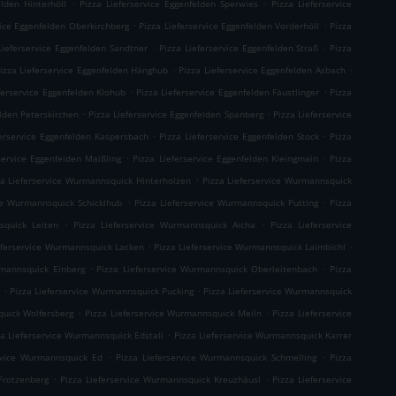
.
.
elden Hinterhöll
Pizza Lieferservice Eggenfelden Sperwies
Pizza Lieferservice
.
.
vice Eggenfelden Oberkirchberg
Pizza Lieferservice Eggenfelden Vorderhöll
Pizza
.
.
Lieferservice Eggenfelden Sandtner
Pizza Lieferservice Eggenfelden Straß
Pizza
.
.
izza Lieferservice Eggenfelden Hänghub
Pizza Lieferservice Eggenfelden Asbach
.
.
ferservice Eggenfelden Klohub
Pizza Lieferservice Eggenfelden Fäustlinger
Pizza
.
.
elden Peterskirchen
Pizza Lieferservice Eggenfelden Spanberg
Pizza Lieferservice
.
.
ferservice Eggenfelden Kaspersbach
Pizza Lieferservice Eggenfelden Stock
Pizza
.
.
service Eggenfelden Maißling
Pizza Lieferservice Eggenfelden Kleingmain
Pizza
.
za Lieferservice Wurmannsquick Hinterholzen
Pizza Lieferservice Wurmannsquick
.
.
ice Wurmannsquick Schicklhub
Pizza Lieferservice Wurmannsquick Putting
Pizza
.
.
squick Leiten
Pizza Lieferservice Wurmannsquick Aicha
Pizza Lieferservice
.
.
eferservice Wurmannsquick Lacken
Pizza Lieferservice Wurmannsquick Laimbichl
.
.
rmannsquick Einberg
Pizza Lieferservice Wurmannsquick Oberleitenbach
Pizza
.
.
h
Pizza Lieferservice Wurmannsquick Pucking
Pizza Lieferservice Wurmannsquick
.
.
quick Wolfersberg
Pizza Lieferservice Wurmannsquick Meiln
Pizza Lieferservice
.
za Lieferservice Wurmannsquick Edstall
Pizza Lieferservice Wurmannsquick Karrer
.
.
ervice Wurmannsquick Ed
Pizza Lieferservice Wurmannsquick Schmelling
Pizza
.
.
Frotzenberg
Pizza Lieferservice Wurmannsquick Kreuzhäusl
Pizza Lieferservice