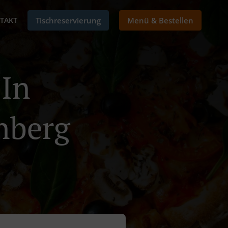
TAKT
Tischreservierung
Menü & Bestellen
 In
nberg