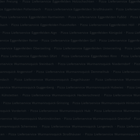
.
.
lden Freiung
Pizza Lieferservice Eggenfelden Holzschachten
Pizza Lieferservice Eggenf
.
.
ice Eggenfelden Pollersbach
Pizza Lieferservice Eggenfelden Straßhäuseln
Pizza Lieferser
.
.
Pizza Lieferservice Eggenfelden Hartlwimm
Pizza Lieferservice Eggenfelden Fußöd
Pizza 
.
.
.
sbach
Pizza Lieferservice Eggenfelden Fraunhofen
Pizza Lieferservice Eggenfelden Höll
P
.
.
.
Pizza Lieferservice Eggenfelden Aign
Pizza Lieferservice Eggenfelden Königsöd
Pizza Lie
.
.
service Eggenfelden Reiter
Pizza Lieferservice Eggenfelden Gall
Pizza Lieferservice Eggenf
.
.
erservice Eggenfelden Oberzeiling
Pizza Lieferservice Eggenfelden Unterzeiling
Pizza Lie
.
.
Pizza Lieferservice Eggenfelden Gfürt
Pizza Lieferservice Eggenfelden Rinn
Pizza Liefer
.
.
ferservice Wurmannsquick Steinbach
Pizza Lieferservice Wurmannsquick Niederndorf
Piz
.
.
mannsquick Angerstorf
Pizza Lieferservice Wurmannsquick Demmelhub
Pizza Lieferserv
.
.
Endach
Pizza Lieferservice Wurmannsquick Ziegelhäuser
Pizza Lieferservice Wurmann
.
.
erservice Wurmannsquick Guggenberg
Pizza Lieferservice Wurmannsquick Hubwies
Pizza Li
.
.
k Kühstetten
Pizza Lieferservice Wurmannsquick Heckenschneid
Pizza Lieferservice Wu
.
.
Pizza Lieferservice Wurmannsquick Grinzing
Pizza Lieferservice Wurmannsquick Hinterlo
.
.
nsquick Vorderloh
Pizza Lieferservice Wurmannsquick Hub
Pizza Lieferservice Wurmanns
.
.
ferservice Wurmannsquick Martinskirchen
Pizza Lieferservice Wurmannsquick Greinhof
Piz
.
.
urmannsquick Scherrwies
Pizza Lieferservice Wurmannsquick Langeneck
Pizza Liefers
.
.
ten
Pizza Lieferservice Wurmannsquick Straßhäuser
Pizza Lieferservice Wurmannsquick 