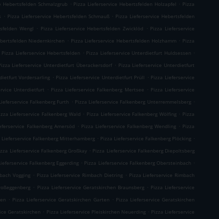
.
.
ce Hebertsfelden Schmalzgrub
Pizza Lieferservice Hebertsfelden Holzapfel
Pizza
.
.
s
Pizza Lieferservice Hebertsfelden Schmauß
Pizza Lieferservice Hebertsfelden
.
.
tsfelden Wengl
Pizza Lieferservice Hebertsfelden Zwicklöd
Pizza Lieferservice
.
.
ebertsfelden Niedernkirchen
Pizza Lieferservice Hebertsfelden Holzhamm
Pizza
.
.
Pizza Lieferservice Hebertsfelden
Pizza Lieferservice Unterdietfurt Huldsessen
.
Pizza Lieferservice Unterdietfurt Überackersdorf
Pizza Lieferservice Unterdietfurt
.
.
dietfurt Vordersarling
Pizza Lieferservice Unterdietfurt Prüll
Pizza Lieferservice
.
.
ervice Unterdietfurt
Pizza Lieferservice Falkenberg Mertsee
Pizza Lieferservice
.
.
Lieferservice Falkenberg Furth
Pizza Lieferservice Falkenberg Unterremmelsberg
.
.
izza Lieferservice Falkenberg Wald
Pizza Lieferservice Falkenberg Wölfing
Pizza
.
.
ieferservice Falkenberg Amersöd
Pizza Lieferservice Falkenberg Wendling
Pizza
.
.
 Lieferservice Falkenberg Mitterhamberg
Pizza Lieferservice Falkenberg Plöcking
.
izza Lieferservice Falkenberg Großkay
Pizza Lieferservice Falkenberg Diepoltsberg
.
.
Lieferservice Falkenberg Eggerding
Pizza Lieferservice Falkenberg Obersteinbach
.
.
mbach Vogging
Pizza Lieferservice Rimbach Dietring
Pizza Lieferservice Rimbach
.
.
Großeggenberg
Pizza Lieferservice Geratskirchen Braunsberg
Pizza Lieferservice
.
.
ten
Pizza Lieferservice Geratskirchen Garten
Pizza Lieferservice Geratskirchen
.
.
vice Geratskirchen
Pizza Lieferservice Pleiskirchen Neuerding
Pizza Lieferservice