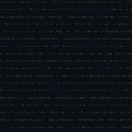
.
.
ferservice Wurmannsquick Dersch
Pizza Lieferservice Wurmannsquick Maier am Holz
Pizz
.
.
kirchen Krandsberg
Pizza Lieferservice Mitterskirchen Hirschhorn
Pizza Lieferservice M
.
izza Lieferservice Mitterskirchen Leitenbach
Pizza Lieferservice Mitterskirchen Mayrhof
.
.
ice Mitterskirchen Biedersberg
Pizza Lieferservice Mitterskirchen Oberham
Pizza Liefers
.
.
Pizza Lieferservice Mitterskirchen Rotheneich
Pizza Lieferservice Mitterskirchen Ob
.
ieferservice Mitterskirchen Unterwendling
Pizza Lieferservice Mitterskirchen Mitterschweib
.
.
irchen
Pizza Lieferservice Hebertsfelden Hausbeck
Pizza Lieferservice Hebertsfelden
.
.
eferservice Hebertsfelden Lerch
Pizza Lieferservice Hebertsfelden Spanberg
Pizza Lief
.
.
zza Lieferservice Hebertsfelden Faltermeier
Pizza Lieferservice Hebertsfelden Mehring
P
.
.
vice Hebertsfelden Krapfenberg
Pizza Lieferservice Hebertsfelden Schmidöd
Pizza Lief
.
.
d
Pizza Lieferservice Hebertsfelden Linnertshub
Pizza Lieferservice Hebertsfelden Pr
.
.
a Lieferservice Hebertsfelden Bach
Pizza Lieferservice Hebertsfelden Feitshof
Pizza Lief
.
.
Pizza Lieferservice Hebertsfelden Straß
Pizza Lieferservice Hebertsfelden Unterdax
Pizz
.
.
rtsfelden Furth
Pizza Lieferservice Hebertsfelden Forster
Pizza Lieferservice Hebertsfe
.
.
rservice Hebertsfelden Linden
Pizza Lieferservice Hebertsfelden Oberdax
Pizza Lieferser
.
.
igau
Pizza Lieferservice Hebertsfelden Gollerbach
Pizza Lieferservice Hebertsfelden 
.
.
erservice Hebertsfelden Eklhub
Pizza Lieferservice Hebertsfelden Sterfl
Pizza Lieferserv
.
.
aun
Pizza Lieferservice Hebertsfelden Stauern
Pizza Lieferservice Hebertsfelden Hinterbu