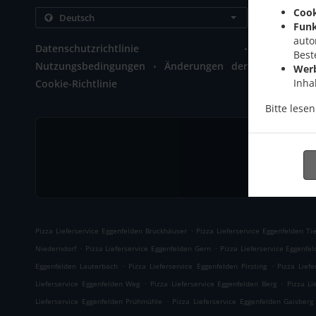
Cook
Kontakt
Funk
Zainach 1
auto
.
Datenschutzrichtlinie
+49 8721 
Best
.
Nutzungsbedingungen
Änderungen der
Wer
Inha
Cookie-Richtlinie
Bitte lese
.
Pizza Lieferservice Eggenfelden Bruckhäuser
Pizza Lieferservice Eggenfelden Tie
.
.
Niederndorf
Pizza Lieferservice Eggenfelden Gern
Pizza Lieferservice Eggenfe
.
.
Eggenfelden Lauterbach
Pizza Lieferservice Eggenfelden Pirsting
Pizza Liefe
.
.
Lieferservice Eggenfelden Weg
Pizza Lieferservice Eggenfelden Berg
Pizza Li
.
Lieferservice Eggenfelden Prühmühle
Pizza Lieferservice Eggenfelden Gaisberg