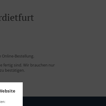
rdietfurt
e Online-Bestellung.
 fertig sind. Wir brauchen nur
zu bestätigen.
Website
den: