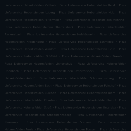
.
.
Lieferservice Hebertsfelden Zellhub
Pizza Lieferservice Hebertsfelden Reisl
Pizza
.
.
Lieferservice Hebertsfelden Luberg
Pizza Lieferservice Hebertsfelden Holz
Pizza
.
.
Lieferservice Hebertsfelden Faltermeier
Pizza Lieferservice Hebertsfelden Mehring
.
Pizza Lieferservice Hebertsfelden Oberreisbeck
Pizza Lieferservice Hebertsfelden
.
.
Rackersbach
Pizza Lieferservice Hebertsfelden Holzhäuseln
Pizza Lieferservice
.
.
Hebertsfelden Krapfenberg
Pizza Lieferservice Hebertsfelden Schmidöd
Pizza
.
.
Lieferservice Hebertsfelden Windorf
Pizza Lieferservice Hebertsfelden Grub
Pizza
.
.
Lieferservice Hebertsfelden Stößlöd
Pizza Lieferservice Hebertsfelden Sternöd
.
Pizza Lieferservice Hebertsfelden Linnertshub
Pizza Lieferservice Hebertsfelden
.
.
Prienbach
Pizza Lieferservice Hebertsfelden Unterreisbeck
Pizza Lieferservice
.
.
Hebertsfelden Auhof
Pizza Lieferservice Hebertsfelden Schildmannsberg
Pizza
.
.
Lieferservice Hebertsfelden Bach
Pizza Lieferservice Hebertsfelden Feitshof
Pizza
.
.
Lieferservice Hebertsfelden Zulehen
Pizza Lieferservice Hebertsfelden Riem
Pizza
.
.
Lieferservice Hebertsfelden Oberhub
Pizza Lieferservice Hebertsfelden Kainzl
Pizza
.
.
Lieferservice Hebertsfelden Straß
Pizza Lieferservice Hebertsfelden Unterdax
Pizza
.
Lieferservice Hebertsfelden Schabmannsberg
Pizza Lieferservice Hebertsfelden
.
.
Kleinwies
Pizza Lieferservice Hebertsfelden Starzen
Pizza Lieferservice
.
.
Hebertsfelden Furth
Pizza Lieferservice Hebertsfelden Forster
Pizza Lieferservice