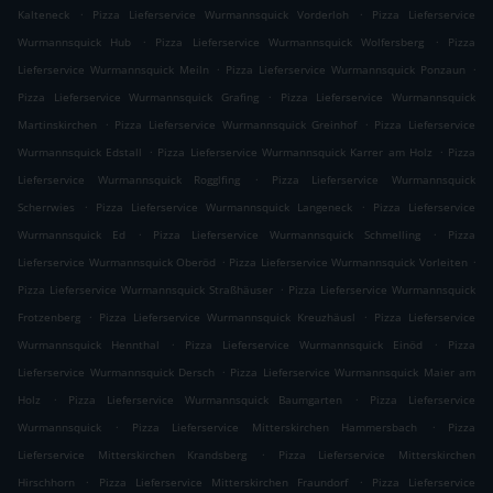
.
.
Kalteneck
Pizza Lieferservice Wurmannsquick Vorderloh
Pizza Lieferservice
.
.
Wurmannsquick Hub
Pizza Lieferservice Wurmannsquick Wolfersberg
Pizza
.
.
Lieferservice Wurmannsquick Meiln
Pizza Lieferservice Wurmannsquick Ponzaun
.
Pizza Lieferservice Wurmannsquick Grafing
Pizza Lieferservice Wurmannsquick
.
.
Martinskirchen
Pizza Lieferservice Wurmannsquick Greinhof
Pizza Lieferservice
.
.
Wurmannsquick Edstall
Pizza Lieferservice Wurmannsquick Karrer am Holz
Pizza
.
Lieferservice Wurmannsquick Rogglfing
Pizza Lieferservice Wurmannsquick
.
.
Scherrwies
Pizza Lieferservice Wurmannsquick Langeneck
Pizza Lieferservice
.
.
Wurmannsquick Ed
Pizza Lieferservice Wurmannsquick Schmelling
Pizza
.
.
Lieferservice Wurmannsquick Oberöd
Pizza Lieferservice Wurmannsquick Vorleiten
.
Pizza Lieferservice Wurmannsquick Straßhäuser
Pizza Lieferservice Wurmannsquick
.
.
Frotzenberg
Pizza Lieferservice Wurmannsquick Kreuzhäusl
Pizza Lieferservice
.
.
Wurmannsquick Hennthal
Pizza Lieferservice Wurmannsquick Einöd
Pizza
.
Lieferservice Wurmannsquick Dersch
Pizza Lieferservice Wurmannsquick Maier am
.
.
Holz
Pizza Lieferservice Wurmannsquick Baumgarten
Pizza Lieferservice
.
.
Wurmannsquick
Pizza Lieferservice Mitterskirchen Hammersbach
Pizza
.
Lieferservice Mitterskirchen Krandsberg
Pizza Lieferservice Mitterskirchen
.
.
Hirschhorn
Pizza Lieferservice Mitterskirchen Fraundorf
Pizza Lieferservice