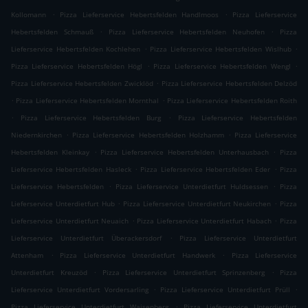
.
.
Kollomann
Pizza Lieferservice Hebertsfelden Handlmoos
Pizza Lieferservice
.
.
Hebertsfelden Schmauß
Pizza Lieferservice Hebertsfelden Neuhofen
Pizza
.
.
Lieferservice Hebertsfelden Kochlehen
Pizza Lieferservice Hebertsfelden Wislhub
.
.
Pizza Lieferservice Hebertsfelden Högl
Pizza Lieferservice Hebertsfelden Wengl
.
Pizza Lieferservice Hebertsfelden Zwicklöd
Pizza Lieferservice Hebertsfelden Delzöd
.
.
Pizza Lieferservice Hebertsfelden Mornthal
Pizza Lieferservice Hebertsfelden Roith
.
.
Pizza Lieferservice Hebertsfelden Burg
Pizza Lieferservice Hebertsfelden
.
.
Niedernkirchen
Pizza Lieferservice Hebertsfelden Holzhamm
Pizza Lieferservice
.
.
Hebertsfelden Kleinkay
Pizza Lieferservice Hebertsfelden Unterhausbach
Pizza
.
.
Lieferservice Hebertsfelden Hasleck
Pizza Lieferservice Hebertsfelden Eder
Pizza
.
.
Lieferservice Hebertsfelden
Pizza Lieferservice Unterdietfurt Huldsessen
Pizza
.
.
Lieferservice Unterdietfurt Hub
Pizza Lieferservice Unterdietfurt Neukirchen
Pizza
.
.
Lieferservice Unterdietfurt Neuaich
Pizza Lieferservice Unterdietfurt Habach
Pizza
.
Lieferservice Unterdietfurt Überackersdorf
Pizza Lieferservice Unterdietfurt
.
.
Attenham
Pizza Lieferservice Unterdietfurt Handwerk
Pizza Lieferservice
.
.
Unterdietfurt Kreuzöd
Pizza Lieferservice Unterdietfurt Sprinzenberg
Pizza
.
.
Lieferservice Unterdietfurt Vordersarling
Pizza Lieferservice Unterdietfurt Prüll
.
Pizza Lieferservice Unterdietfurt Waisenberg
Pizza Lieferservice Unterdietfurt