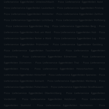
.
.
Lieferservice Eggenfelden Untereschlbach
Pizza Lieferservice Eggenfelden Axöd
.
.
Pizza Lieferservice Eggenfelden Lauterbach
Pizza Lieferservice Eggenfelden Pirsting
.
.
Pizza Lieferservice Eggenfelden Holzkeller
Pizza Lieferservice Eggenfelden Zellhub
.
Pizza Lieferservice Eggenfelden Lichtlberg
Pizza Lieferservice Eggenfelden Wolfsberg
.
.
.
Pizza Lieferservice Eggenfelden Weg
Pizza Lieferservice Eggenfelden Berg
Pizza
.
.
Lieferservice Eggenfelden Rott am Wald
Pizza Lieferservice Eggenfelden Hub
Pizza
.
.
Lieferservice Eggenfelden Reiter a Wald
Pizza Lieferservice Eggenfelden Lug
Pizza
.
.
Lieferservice Eggenfelden Prühmühle
Pizza Lieferservice Eggenfelden Gaisberg
.
Pizza Lieferservice Eggenfelden Taschnerhof
Pizza Lieferservice Eggenfelden
.
.
Dietraching
Pizza Lieferservice Eggenfelden Edmertsee
Pizza Lieferservice
.
.
Eggenfelden Dürrwimm
Pizza Lieferservice Eggenfelden Thal
Pizza Lieferservice
.
.
Eggenfelden Freiung
Pizza Lieferservice Eggenfelden Holzschachten
Pizza
.
.
Lieferservice Eggenfelden Hinterhöll
Pizza Lieferservice Eggenfelden Sperwies
Pizza
.
.
Lieferservice Eggenfelden Zainach
Pizza Lieferservice Eggenfelden Weilberg
Pizza
.
.
Lieferservice Eggenfelden Pollersbach
Pizza Lieferservice Eggenfelden Straßhäuseln
.
Pizza Lieferservice Eggenfelden Oberkirchberg
Pizza Lieferservice Eggenfelden
.
.
Vorderhöll
Pizza Lieferservice Eggenfelden Holzbruck
Pizza Lieferservice
.
.
Eggenfelden Stumsöd
Pizza Lieferservice Eggenfelden Hartlwimm
Pizza