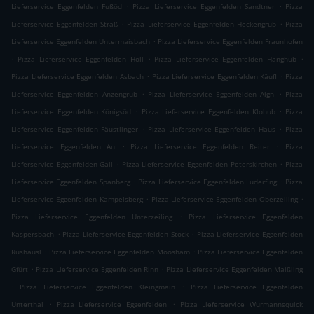
.
.
Lieferservice Eggenfelden Fußöd
Pizza Lieferservice Eggenfelden Sandtner
Pizza
.
.
Lieferservice Eggenfelden Straß
Pizza Lieferservice Eggenfelden Heckengrub
Pizza
.
Lieferservice Eggenfelden Untermaisbach
Pizza Lieferservice Eggenfelden Fraunhofen
.
.
.
Pizza Lieferservice Eggenfelden Höll
Pizza Lieferservice Eggenfelden Hänghub
.
.
Pizza Lieferservice Eggenfelden Asbach
Pizza Lieferservice Eggenfelden Käufl
Pizza
.
.
Lieferservice Eggenfelden Anzengrub
Pizza Lieferservice Eggenfelden Aign
Pizza
.
.
Lieferservice Eggenfelden Königsöd
Pizza Lieferservice Eggenfelden Klohub
Pizza
.
.
Lieferservice Eggenfelden Fäustlinger
Pizza Lieferservice Eggenfelden Haus
Pizza
.
.
Lieferservice Eggenfelden Au
Pizza Lieferservice Eggenfelden Reiter
Pizza
.
.
Lieferservice Eggenfelden Gall
Pizza Lieferservice Eggenfelden Peterskirchen
Pizza
.
.
Lieferservice Eggenfelden Spanberg
Pizza Lieferservice Eggenfelden Luderfing
Pizza
.
.
Lieferservice Eggenfelden Kampelsberg
Pizza Lieferservice Eggenfelden Oberzeiling
.
Pizza Lieferservice Eggenfelden Unterzeiling
Pizza Lieferservice Eggenfelden
.
.
Kaspersbach
Pizza Lieferservice Eggenfelden Stock
Pizza Lieferservice Eggenfelden
.
.
Rushäusl
Pizza Lieferservice Eggenfelden Moosham
Pizza Lieferservice Eggenfelden
.
.
Gfürt
Pizza Lieferservice Eggenfelden Rinn
Pizza Lieferservice Eggenfelden Maißling
.
.
Pizza Lieferservice Eggenfelden Kleingmain
Pizza Lieferservice Eggenfelden
.
.
Unterthal
Pizza Lieferservice Eggenfelden
Pizza Lieferservice Wurmannsquick