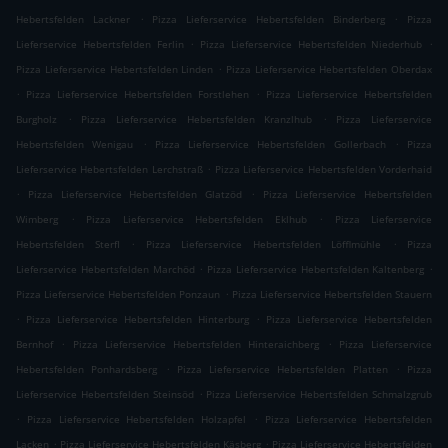
.
.
Hebertsfelden Lackner
Pizza Lieferservice Hebertsfelden Binderberg
Pizza
.
.
Lieferservice Hebertsfelden Ferlin
Pizza Lieferservice Hebertsfelden Niederhub
.
Pizza Lieferservice Hebertsfelden Linden
Pizza Lieferservice Hebertsfelden Oberdax
.
.
Pizza Lieferservice Hebertsfelden Forstlehen
Pizza Lieferservice Hebertsfelden
.
.
Burgholz
Pizza Lieferservice Hebertsfelden Kranzlhub
Pizza Lieferservice
.
.
Hebertsfelden Wenigau
Pizza Lieferservice Hebertsfelden Gollerbach
Pizza
.
Lieferservice Hebertsfelden Lerchstraß
Pizza Lieferservice Hebertsfelden Vorderhaid
.
.
Pizza Lieferservice Hebertsfelden Glatzöd
Pizza Lieferservice Hebertsfelden
.
.
Wimberg
Pizza Lieferservice Hebertsfelden Eklhub
Pizza Lieferservice
.
.
Hebertsfelden Sterfl
Pizza Lieferservice Hebertsfelden Löfflmühle
Pizza
.
.
Lieferservice Hebertsfelden Marchöd
Pizza Lieferservice Hebertsfelden Kaltenberg
.
Pizza Lieferservice Hebertsfelden Ponzaun
Pizza Lieferservice Hebertsfelden Stauern
.
.
Pizza Lieferservice Hebertsfelden Hinterburg
Pizza Lieferservice Hebertsfelden
.
.
Bernhof
Pizza Lieferservice Hebertsfelden Hinteraichberg
Pizza Lieferservice
.
.
Hebertsfelden Ponhardsberg
Pizza Lieferservice Hebertsfelden Platten
Pizza
.
Lieferservice Hebertsfelden Steinsöd
Pizza Lieferservice Hebertsfelden Schmalzgrub
.
.
Pizza Lieferservice Hebertsfelden Holzapfel
Pizza Lieferservice Hebertsfelden
.
.
Lacken
Pizza Lieferservice Hebertsfelden Käsberg
Pizza Lieferservice Hebertsfelden