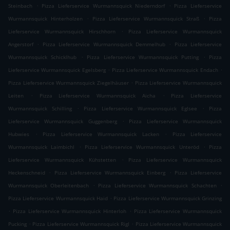
.
.
Steinbach
Pizza Lieferservice Wurmannsquick Niederndorf
Pizza Lieferservice
.
.
Wurmannsquick Hinterholzen
Pizza Lieferservice Wurmannsquick Straß
Pizza
.
Lieferservice Wurmannsquick Hirschhorn
Pizza Lieferservice Wurmannsquick
.
.
Angerstorf
Pizza Lieferservice Wurmannsquick Demmelhub
Pizza Lieferservice
.
.
Wurmannsquick Schicklhub
Pizza Lieferservice Wurmannsquick Putting
Pizza
.
.
Lieferservice Wurmannsquick Egelsberg
Pizza Lieferservice Wurmannsquick Endach
.
Pizza Lieferservice Wurmannsquick Ziegelhäuser
Pizza Lieferservice Wurmannsquick
.
.
Leiten
Pizza Lieferservice Wurmannsquick Aicha
Pizza Lieferservice
.
.
Wurmannsquick Schilling
Pizza Lieferservice Wurmannsquick Eglsee
Pizza
.
Lieferservice Wurmannsquick Guggenberg
Pizza Lieferservice Wurmannsquick
.
.
Hubwies
Pizza Lieferservice Wurmannsquick Lacken
Pizza Lieferservice
.
.
Wurmannsquick Laimbichl
Pizza Lieferservice Wurmannsquick Unteröd
Pizza
.
Lieferservice Wurmannsquick Kühstetten
Pizza Lieferservice Wurmannsquick
.
.
Heckenschneid
Pizza Lieferservice Wurmannsquick Einberg
Pizza Lieferservice
.
.
Wurmannsquick Oberleitenbach
Pizza Lieferservice Wurmannsquick Schachten
.
Pizza Lieferservice Wurmannsquick Haid
Pizza Lieferservice Wurmannsquick Grinzing
.
.
Pizza Lieferservice Wurmannsquick Hinterloh
Pizza Lieferservice Wurmannsquick
.
.
Pucking
Pizza Lieferservice Wurmannsquick Rigl
Pizza Lieferservice Wurmannsquick