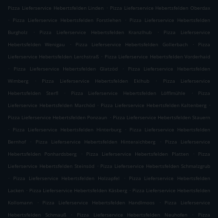
.
Pizza Lieferservice Hebertsfelden Linden
Pizza Lieferservice Hebertsfelden Oberdax
.
.
Pizza Lieferservice Hebertsfelden Forstlehen
Pizza Lieferservice Hebertsfelden
.
.
Burgholz
Pizza Lieferservice Hebertsfelden Kranzlhub
Pizza Lieferservice
.
.
Hebertsfelden Wenigau
Pizza Lieferservice Hebertsfelden Gollerbach
Pizza
.
Lieferservice Hebertsfelden Lerchstraß
Pizza Lieferservice Hebertsfelden Vorderhaid
.
.
Pizza Lieferservice Hebertsfelden Glatzöd
Pizza Lieferservice Hebertsfelden
.
.
Wimberg
Pizza Lieferservice Hebertsfelden Eklhub
Pizza Lieferservice
.
.
Hebertsfelden Sterfl
Pizza Lieferservice Hebertsfelden Löfflmühle
Pizza
.
.
Lieferservice Hebertsfelden Marchöd
Pizza Lieferservice Hebertsfelden Kaltenberg
.
Pizza Lieferservice Hebertsfelden Ponzaun
Pizza Lieferservice Hebertsfelden Stauern
.
.
Pizza Lieferservice Hebertsfelden Hinterburg
Pizza Lieferservice Hebertsfelden
.
.
Bernhof
Pizza Lieferservice Hebertsfelden Hinteraichberg
Pizza Lieferservice
.
.
Hebertsfelden Ponhardsberg
Pizza Lieferservice Hebertsfelden Platten
Pizza
.
Lieferservice Hebertsfelden Steinsöd
Pizza Lieferservice Hebertsfelden Schmalzgrub
.
.
Pizza Lieferservice Hebertsfelden Holzapfel
Pizza Lieferservice Hebertsfelden
.
.
Lacken
Pizza Lieferservice Hebertsfelden Käsberg
Pizza Lieferservice Hebertsfelden
.
.
Kollomann
Pizza Lieferservice Hebertsfelden Handlmoos
Pizza Lieferservice
.
.
Hebertsfelden Schmauß
Pizza Lieferservice Hebertsfelden Neuhofen
Pizza