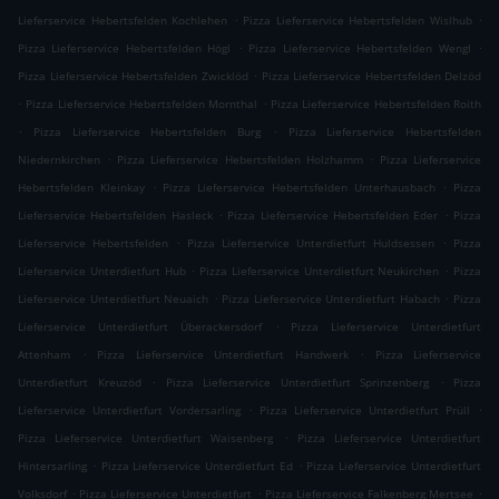
.
.
Lieferservice Hebertsfelden Kochlehen
Pizza Lieferservice Hebertsfelden Wislhub
.
.
Pizza Lieferservice Hebertsfelden Högl
Pizza Lieferservice Hebertsfelden Wengl
.
Pizza Lieferservice Hebertsfelden Zwicklöd
Pizza Lieferservice Hebertsfelden Delzöd
.
.
Pizza Lieferservice Hebertsfelden Mornthal
Pizza Lieferservice Hebertsfelden Roith
.
.
Pizza Lieferservice Hebertsfelden Burg
Pizza Lieferservice Hebertsfelden
.
.
Niedernkirchen
Pizza Lieferservice Hebertsfelden Holzhamm
Pizza Lieferservice
.
.
Hebertsfelden Kleinkay
Pizza Lieferservice Hebertsfelden Unterhausbach
Pizza
.
.
Lieferservice Hebertsfelden Hasleck
Pizza Lieferservice Hebertsfelden Eder
Pizza
.
.
Lieferservice Hebertsfelden
Pizza Lieferservice Unterdietfurt Huldsessen
Pizza
.
.
Lieferservice Unterdietfurt Hub
Pizza Lieferservice Unterdietfurt Neukirchen
Pizza
.
.
Lieferservice Unterdietfurt Neuaich
Pizza Lieferservice Unterdietfurt Habach
Pizza
.
Lieferservice Unterdietfurt Überackersdorf
Pizza Lieferservice Unterdietfurt
.
.
Attenham
Pizza Lieferservice Unterdietfurt Handwerk
Pizza Lieferservice
.
.
Unterdietfurt Kreuzöd
Pizza Lieferservice Unterdietfurt Sprinzenberg
Pizza
.
.
Lieferservice Unterdietfurt Vordersarling
Pizza Lieferservice Unterdietfurt Prüll
.
Pizza Lieferservice Unterdietfurt Waisenberg
Pizza Lieferservice Unterdietfurt
.
.
Hintersarling
Pizza Lieferservice Unterdietfurt Ed
Pizza Lieferservice Unterdietfurt
.
.
.
Volksdorf
Pizza Lieferservice Unterdietfurt
Pizza Lieferservice Falkenberg Mertsee