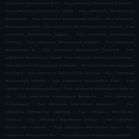
.
.
Lieferservice Wurmannsquick Meiln
Pizza Lieferservice Wurmannsquick Ponzaun
.
Pizza Lieferservice Wurmannsquick Grafing
Pizza Lieferservice Wurmannsquick
.
.
Martinskirchen
Pizza Lieferservice Wurmannsquick Greinhof
Pizza Lieferservice
.
.
Wurmannsquick Edstall
Pizza Lieferservice Wurmannsquick Karrer am Holz
Pizza
.
Lieferservice Wurmannsquick Rogglfing
Pizza Lieferservice Wurmannsquick
.
.
Scherrwies
Pizza Lieferservice Wurmannsquick Langeneck
Pizza Lieferservice
.
.
Wurmannsquick Ed
Pizza Lieferservice Wurmannsquick Schmelling
Pizza
.
.
Lieferservice Wurmannsquick Oberöd
Pizza Lieferservice Wurmannsquick Vorleiten
.
Pizza Lieferservice Wurmannsquick Straßhäuser
Pizza Lieferservice Wurmannsquick
.
.
Frotzenberg
Pizza Lieferservice Wurmannsquick Kreuzhäusl
Pizza Lieferservice
.
.
Wurmannsquick Hennthal
Pizza Lieferservice Wurmannsquick Einöd
Pizza
.
Lieferservice Wurmannsquick Dersch
Pizza Lieferservice Wurmannsquick Maier am
.
.
Holz
Pizza Lieferservice Wurmannsquick Baumgarten
Pizza Lieferservice
.
.
Wurmannsquick
Pizza Lieferservice Mitterskirchen Hammersbach
Pizza
.
Lieferservice Mitterskirchen Krandsberg
Pizza Lieferservice Mitterskirchen
.
.
Hirschhorn
Pizza Lieferservice Mitterskirchen Fraundorf
Pizza Lieferservice
.
.
Mitterskirchen Kirchholzen
Pizza Lieferservice Mitterskirchen Hofau
Pizza
.
.
Lieferservice Mitterskirchen Thal
Pizza Lieferservice Mitterskirchen Leitenbach