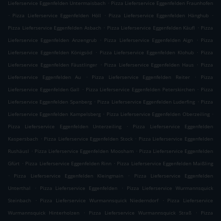
.
Lieferservice Eggenfelden Untermaisbach
Pizza Lieferservice Eggenfelden Fraunhofen
.
.
.
Pizza Lieferservice Eggenfelden Höll
Pizza Lieferservice Eggenfelden Hänghub
.
.
Pizza Lieferservice Eggenfelden Asbach
Pizza Lieferservice Eggenfelden Käufl
Pizza
.
.
Lieferservice Eggenfelden Anzengrub
Pizza Lieferservice Eggenfelden Aign
Pizza
.
.
Lieferservice Eggenfelden Königsöd
Pizza Lieferservice Eggenfelden Klohub
Pizza
.
.
Lieferservice Eggenfelden Fäustlinger
Pizza Lieferservice Eggenfelden Haus
Pizza
.
.
Lieferservice Eggenfelden Au
Pizza Lieferservice Eggenfelden Reiter
Pizza
.
.
Lieferservice Eggenfelden Gall
Pizza Lieferservice Eggenfelden Peterskirchen
Pizza
.
.
Lieferservice Eggenfelden Spanberg
Pizza Lieferservice Eggenfelden Luderfing
Pizza
.
.
Lieferservice Eggenfelden Kampelsberg
Pizza Lieferservice Eggenfelden Oberzeiling
.
Pizza Lieferservice Eggenfelden Unterzeiling
Pizza Lieferservice Eggenfelden
.
.
Kaspersbach
Pizza Lieferservice Eggenfelden Stock
Pizza Lieferservice Eggenfelden
.
.
Rushäusl
Pizza Lieferservice Eggenfelden Moosham
Pizza Lieferservice Eggenfelden
.
.
Gfürt
Pizza Lieferservice Eggenfelden Rinn
Pizza Lieferservice Eggenfelden Maißling
.
.
Pizza Lieferservice Eggenfelden Kleingmain
Pizza Lieferservice Eggenfelden
.
.
Unterthal
Pizza Lieferservice Eggenfelden
Pizza Lieferservice Wurmannsquick
.
.
Steinbach
Pizza Lieferservice Wurmannsquick Niederndorf
Pizza Lieferservice
.
.
Wurmannsquick Hinterholzen
Pizza Lieferservice Wurmannsquick Straß
Pizza