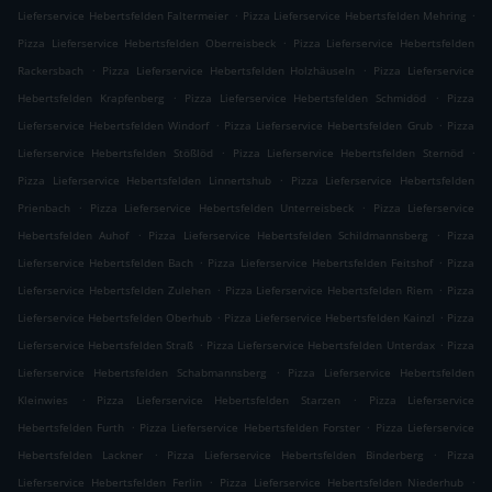
.
.
Lieferservice Hebertsfelden Faltermeier
Pizza Lieferservice Hebertsfelden Mehring
.
Pizza Lieferservice Hebertsfelden Oberreisbeck
Pizza Lieferservice Hebertsfelden
.
.
Rackersbach
Pizza Lieferservice Hebertsfelden Holzhäuseln
Pizza Lieferservice
.
.
Hebertsfelden Krapfenberg
Pizza Lieferservice Hebertsfelden Schmidöd
Pizza
.
.
Lieferservice Hebertsfelden Windorf
Pizza Lieferservice Hebertsfelden Grub
Pizza
.
.
Lieferservice Hebertsfelden Stößlöd
Pizza Lieferservice Hebertsfelden Sternöd
.
Pizza Lieferservice Hebertsfelden Linnertshub
Pizza Lieferservice Hebertsfelden
.
.
Prienbach
Pizza Lieferservice Hebertsfelden Unterreisbeck
Pizza Lieferservice
.
.
Hebertsfelden Auhof
Pizza Lieferservice Hebertsfelden Schildmannsberg
Pizza
.
.
Lieferservice Hebertsfelden Bach
Pizza Lieferservice Hebertsfelden Feitshof
Pizza
.
.
Lieferservice Hebertsfelden Zulehen
Pizza Lieferservice Hebertsfelden Riem
Pizza
.
.
Lieferservice Hebertsfelden Oberhub
Pizza Lieferservice Hebertsfelden Kainzl
Pizza
.
.
Lieferservice Hebertsfelden Straß
Pizza Lieferservice Hebertsfelden Unterdax
Pizza
.
Lieferservice Hebertsfelden Schabmannsberg
Pizza Lieferservice Hebertsfelden
.
.
Kleinwies
Pizza Lieferservice Hebertsfelden Starzen
Pizza Lieferservice
.
.
Hebertsfelden Furth
Pizza Lieferservice Hebertsfelden Forster
Pizza Lieferservice
.
.
Hebertsfelden Lackner
Pizza Lieferservice Hebertsfelden Binderberg
Pizza
.
.
Lieferservice Hebertsfelden Ferlin
Pizza Lieferservice Hebertsfelden Niederhub