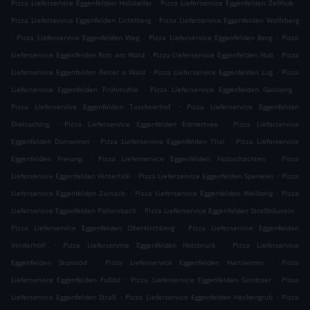
.
.
Pizza Lieferservice Eggenfelden Holzkeller
Pizza Lieferservice Eggenfelden Zellhub
.
Pizza Lieferservice Eggenfelden Lichtlberg
Pizza Lieferservice Eggenfelden Wolfsberg
.
.
.
Pizza Lieferservice Eggenfelden Weg
Pizza Lieferservice Eggenfelden Berg
Pizza
.
.
Lieferservice Eggenfelden Rott am Wald
Pizza Lieferservice Eggenfelden Hub
Pizza
.
.
Lieferservice Eggenfelden Reiter a Wald
Pizza Lieferservice Eggenfelden Lug
Pizza
.
.
Lieferservice Eggenfelden Prühmühle
Pizza Lieferservice Eggenfelden Gaisberg
.
Pizza Lieferservice Eggenfelden Taschnerhof
Pizza Lieferservice Eggenfelden
.
.
Dietraching
Pizza Lieferservice Eggenfelden Edmertsee
Pizza Lieferservice
.
.
Eggenfelden Dürrwimm
Pizza Lieferservice Eggenfelden Thal
Pizza Lieferservice
.
.
Eggenfelden Freiung
Pizza Lieferservice Eggenfelden Holzschachten
Pizza
.
.
Lieferservice Eggenfelden Hinterhöll
Pizza Lieferservice Eggenfelden Sperwies
Pizza
.
.
Lieferservice Eggenfelden Zainach
Pizza Lieferservice Eggenfelden Weilberg
Pizza
.
.
Lieferservice Eggenfelden Pollersbach
Pizza Lieferservice Eggenfelden Straßhäuseln
.
Pizza Lieferservice Eggenfelden Oberkirchberg
Pizza Lieferservice Eggenfelden
.
.
Vorderhöll
Pizza Lieferservice Eggenfelden Holzbruck
Pizza Lieferservice
.
.
Eggenfelden Stumsöd
Pizza Lieferservice Eggenfelden Hartlwimm
Pizza
.
.
Lieferservice Eggenfelden Fußöd
Pizza Lieferservice Eggenfelden Sandtner
Pizza
.
.
Lieferservice Eggenfelden Straß
Pizza Lieferservice Eggenfelden Heckengrub
Pizza