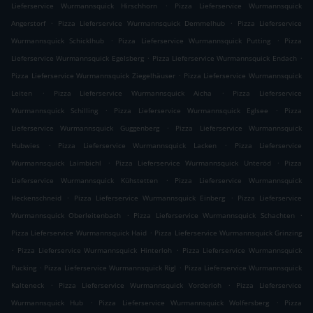
.
Lieferservice Wurmannsquick Hirschhorn
Pizza Lieferservice Wurmannsquick
.
.
Angerstorf
Pizza Lieferservice Wurmannsquick Demmelhub
Pizza Lieferservice
.
.
Wurmannsquick Schicklhub
Pizza Lieferservice Wurmannsquick Putting
Pizza
.
.
Lieferservice Wurmannsquick Egelsberg
Pizza Lieferservice Wurmannsquick Endach
.
Pizza Lieferservice Wurmannsquick Ziegelhäuser
Pizza Lieferservice Wurmannsquick
.
.
Leiten
Pizza Lieferservice Wurmannsquick Aicha
Pizza Lieferservice
.
.
Wurmannsquick Schilling
Pizza Lieferservice Wurmannsquick Eglsee
Pizza
.
Lieferservice Wurmannsquick Guggenberg
Pizza Lieferservice Wurmannsquick
.
.
Hubwies
Pizza Lieferservice Wurmannsquick Lacken
Pizza Lieferservice
.
.
Wurmannsquick Laimbichl
Pizza Lieferservice Wurmannsquick Unteröd
Pizza
.
Lieferservice Wurmannsquick Kühstetten
Pizza Lieferservice Wurmannsquick
.
.
Heckenschneid
Pizza Lieferservice Wurmannsquick Einberg
Pizza Lieferservice
.
.
Wurmannsquick Oberleitenbach
Pizza Lieferservice Wurmannsquick Schachten
.
Pizza Lieferservice Wurmannsquick Haid
Pizza Lieferservice Wurmannsquick Grinzing
.
.
Pizza Lieferservice Wurmannsquick Hinterloh
Pizza Lieferservice Wurmannsquick
.
.
Pucking
Pizza Lieferservice Wurmannsquick Rigl
Pizza Lieferservice Wurmannsquick
.
.
Kalteneck
Pizza Lieferservice Wurmannsquick Vorderloh
Pizza Lieferservice
.
.
Wurmannsquick Hub
Pizza Lieferservice Wurmannsquick Wolfersberg
Pizza