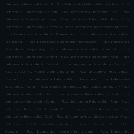
.
.
Lieferservice Hebertsfelden Lerch
Pizza Lieferservice Hebertsfelden Spanberg
Pizza
.
.
Lieferservice Hebertsfelden Zellhub
Pizza Lieferservice Hebertsfelden Reisl
Pizza
.
.
Lieferservice Hebertsfelden Luberg
Pizza Lieferservice Hebertsfelden Holz
Pizza
.
.
Lieferservice Hebertsfelden Faltermeier
Pizza Lieferservice Hebertsfelden Mehring
.
Pizza Lieferservice Hebertsfelden Oberreisbeck
Pizza Lieferservice Hebertsfelden
.
.
Rackersbach
Pizza Lieferservice Hebertsfelden Holzhäuseln
Pizza Lieferservice
.
.
Hebertsfelden Krapfenberg
Pizza Lieferservice Hebertsfelden Schmidöd
Pizza
.
.
Lieferservice Hebertsfelden Windorf
Pizza Lieferservice Hebertsfelden Grub
Pizza
.
.
Lieferservice Hebertsfelden Stößlöd
Pizza Lieferservice Hebertsfelden Sternöd
.
Pizza Lieferservice Hebertsfelden Linnertshub
Pizza Lieferservice Hebertsfelden
.
.
Prienbach
Pizza Lieferservice Hebertsfelden Unterreisbeck
Pizza Lieferservice
.
.
Hebertsfelden Auhof
Pizza Lieferservice Hebertsfelden Schildmannsberg
Pizza
.
.
Lieferservice Hebertsfelden Bach
Pizza Lieferservice Hebertsfelden Feitshof
Pizza
.
.
Lieferservice Hebertsfelden Zulehen
Pizza Lieferservice Hebertsfelden Riem
Pizza
.
.
Lieferservice Hebertsfelden Oberhub
Pizza Lieferservice Hebertsfelden Kainzl
Pizza
.
.
Lieferservice Hebertsfelden Straß
Pizza Lieferservice Hebertsfelden Unterdax
Pizza
.
Lieferservice Hebertsfelden Schabmannsberg
Pizza Lieferservice Hebertsfelden
.
.
Kleinwies
Pizza Lieferservice Hebertsfelden Starzen
Pizza Lieferservice