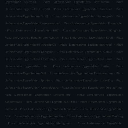
.
.
Eggenfelden Stumsöd
Pizza Lieferservice Eggenfelden Hartlwimm
Pizza
.
.
Lieferservice Eggenfelden Fußöd
Pizza Lieferservice Eggenfelden Sandtner
Pizza
.
.
Lieferservice Eggenfelden Straß
Pizza Lieferservice Eggenfelden Heckengrub
Pizza
.
Lieferservice Eggenfelden Untermaisbach
Pizza Lieferservice Eggenfelden Fraunhofen
.
.
.
Pizza Lieferservice Eggenfelden Höll
Pizza Lieferservice Eggenfelden Hänghub
.
.
Pizza Lieferservice Eggenfelden Asbach
Pizza Lieferservice Eggenfelden Käufl
Pizza
.
.
Lieferservice Eggenfelden Anzengrub
Pizza Lieferservice Eggenfelden Aign
Pizza
.
.
Lieferservice Eggenfelden Königsöd
Pizza Lieferservice Eggenfelden Klohub
Pizza
.
.
Lieferservice Eggenfelden Fäustlinger
Pizza Lieferservice Eggenfelden Haus
Pizza
.
.
Lieferservice Eggenfelden Au
Pizza Lieferservice Eggenfelden Reiter
Pizza
.
.
Lieferservice Eggenfelden Gall
Pizza Lieferservice Eggenfelden Peterskirchen
Pizza
.
.
Lieferservice Eggenfelden Spanberg
Pizza Lieferservice Eggenfelden Luderfing
Pizza
.
.
Lieferservice Eggenfelden Kampelsberg
Pizza Lieferservice Eggenfelden Oberzeiling
.
Pizza Lieferservice Eggenfelden Unterzeiling
Pizza Lieferservice Eggenfelden
.
.
Kaspersbach
Pizza Lieferservice Eggenfelden Stock
Pizza Lieferservice Eggenfelden
.
.
Rushäusl
Pizza Lieferservice Eggenfelden Moosham
Pizza Lieferservice Eggenfelden
.
.
Gfürt
Pizza Lieferservice Eggenfelden Rinn
Pizza Lieferservice Eggenfelden Maißling
.
.
Pizza Lieferservice Eggenfelden Kleingmain
Pizza Lieferservice Eggenfelden