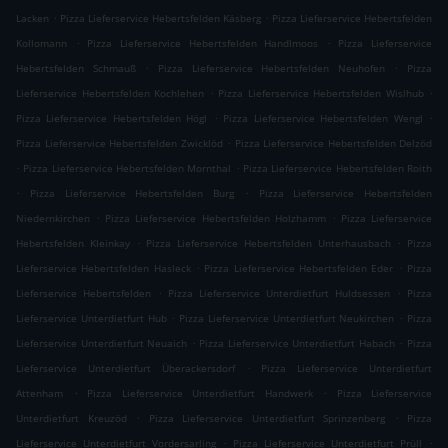
.
.
Lacken
Pizza Lieferservice Hebertsfelden Käsberg
Pizza Lieferservice Hebertsfelden
.
.
Kollomann
Pizza Lieferservice Hebertsfelden Handlmoos
Pizza Lieferservice
.
.
Hebertsfelden Schmauß
Pizza Lieferservice Hebertsfelden Neuhofen
Pizza
.
.
Lieferservice Hebertsfelden Kochlehen
Pizza Lieferservice Hebertsfelden Wislhub
.
.
Pizza Lieferservice Hebertsfelden Högl
Pizza Lieferservice Hebertsfelden Wengl
.
Pizza Lieferservice Hebertsfelden Zwicklöd
Pizza Lieferservice Hebertsfelden Delzöd
.
.
Pizza Lieferservice Hebertsfelden Mornthal
Pizza Lieferservice Hebertsfelden Roith
.
.
Pizza Lieferservice Hebertsfelden Burg
Pizza Lieferservice Hebertsfelden
.
.
Niedernkirchen
Pizza Lieferservice Hebertsfelden Holzhamm
Pizza Lieferservice
.
.
Hebertsfelden Kleinkay
Pizza Lieferservice Hebertsfelden Unterhausbach
Pizza
.
.
Lieferservice Hebertsfelden Hasleck
Pizza Lieferservice Hebertsfelden Eder
Pizza
.
.
Lieferservice Hebertsfelden
Pizza Lieferservice Unterdietfurt Huldsessen
Pizza
.
.
Lieferservice Unterdietfurt Hub
Pizza Lieferservice Unterdietfurt Neukirchen
Pizza
.
.
Lieferservice Unterdietfurt Neuaich
Pizza Lieferservice Unterdietfurt Habach
Pizza
.
Lieferservice Unterdietfurt Überackersdorf
Pizza Lieferservice Unterdietfurt
.
.
Attenham
Pizza Lieferservice Unterdietfurt Handwerk
Pizza Lieferservice
.
.
Unterdietfurt Kreuzöd
Pizza Lieferservice Unterdietfurt Sprinzenberg
Pizza
.
.
Lieferservice Unterdietfurt Vordersarling
Pizza Lieferservice Unterdietfurt Prüll