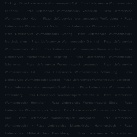
.
.
Pucking
Pizza Lieferservice Wurmannsquick Rigl
Pizza Lieferservice Wurmannsquick
.
.
Kalteneck
Pizza Lieferservice Wurmannsquick Vorderloh
Pizza Lieferservice
.
.
Wurmannsquick Hub
Pizza Lieferservice Wurmannsquick Wolfersberg
Pizza
.
.
Lieferservice Wurmannsquick Meiln
Pizza Lieferservice Wurmannsquick Ponzaun
.
Pizza Lieferservice Wurmannsquick Grafing
Pizza Lieferservice Wurmannsquick
.
.
Martinskirchen
Pizza Lieferservice Wurmannsquick Greinhof
Pizza Lieferservice
.
.
Wurmannsquick Edstall
Pizza Lieferservice Wurmannsquick Karrer am Holz
Pizza
.
Lieferservice Wurmannsquick Rogglfing
Pizza Lieferservice Wurmannsquick
.
.
Scherrwies
Pizza Lieferservice Wurmannsquick Langeneck
Pizza Lieferservice
.
.
Wurmannsquick Ed
Pizza Lieferservice Wurmannsquick Schmelling
Pizza
.
.
Lieferservice Wurmannsquick Oberöd
Pizza Lieferservice Wurmannsquick Vorleiten
.
Pizza Lieferservice Wurmannsquick Straßhäuser
Pizza Lieferservice Wurmannsquick
.
.
Frotzenberg
Pizza Lieferservice Wurmannsquick Kreuzhäusl
Pizza Lieferservice
.
.
Wurmannsquick Hennthal
Pizza Lieferservice Wurmannsquick Einöd
Pizza
.
Lieferservice Wurmannsquick Dersch
Pizza Lieferservice Wurmannsquick Maier am
.
.
Holz
Pizza Lieferservice Wurmannsquick Baumgarten
Pizza Lieferservice
.
.
Wurmannsquick
Pizza Lieferservice Mitterskirchen Hammersbach
Pizza
.
Lieferservice Mitterskirchen Krandsberg
Pizza Lieferservice Mitterskirchen