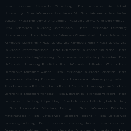
.
Pizza Lieferservice Unterdietfurt Waisenberg
Pizza Lieferservice Unterdietfurt
.
.
Hintersarling
Pizza Lieferservice Unterdietfurt Ed
Pizza Lieferservice Unterdietfurt
.
.
.
Volksdorf
Pizza Lieferservice Unterdietfurt
Pizza Lieferservice Falkenberg Mertsee
.
Pizza Lieferservice Falkenberg Untereisbach
Pizza Lieferservice Falkenberg
.
.
Unterkettendorf
Pizza Lieferservice Falkenberg Obereschlbach
Pizza Lieferservice
.
.
Falkenberg Taufkirchen
Pizza Lieferservice Falkenberg Furth
Pizza Lieferservice
.
.
Falkenberg Unterremmelsberg
Pizza Lieferservice Falkenberg Amelgering
Pizza
.
.
Lieferservice Falkenberg Schönberg
Pizza Lieferservice Falkenberg Hausleiten
Pizza
.
.
Lieferservice Falkenberg Pendlöd
Pizza Lieferservice Falkenberg Wald
Pizza
.
.
Lieferservice Falkenberg Wölfing
Pizza Lieferservice Falkenberg Perterting
Pizza
.
.
Lieferservice Falkenberg Ponzaunöd
Pizza Lieferservice Falkenberg Guglmucken
.
.
Pizza Lieferservice Falkenberg Bach
Pizza Lieferservice Falkenberg Amersöd
Pizza
.
.
Lieferservice Falkenberg Wendling
Pizza Lieferservice Falkenberg Volksdorf
Pizza
.
Lieferservice Falkenberg Heißprechting
Pizza Lieferservice Falkenberg Unterhamberg
.
.
Pizza Lieferservice Falkenberg Ranzing
Pizza Lieferservice Falkenberg
.
.
Mitterhamberg
Pizza Lieferservice Falkenberg Plöcking
Pizza Lieferservice
.
.
Falkenberg Ruderfing
Pizza Lieferservice Falkenberg Stopfen
Pizza Lieferservice
.
.
Falkenberg Latzelsberg
Pizza Lieferservice Falkenberg Remmelsberg
Pizza