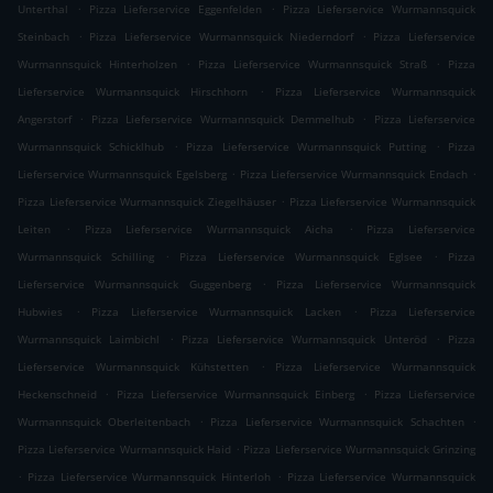
.
.
Unterthal
Pizza Lieferservice Eggenfelden
Pizza Lieferservice Wurmannsquick
.
.
Steinbach
Pizza Lieferservice Wurmannsquick Niederndorf
Pizza Lieferservice
.
.
Wurmannsquick Hinterholzen
Pizza Lieferservice Wurmannsquick Straß
Pizza
.
Lieferservice Wurmannsquick Hirschhorn
Pizza Lieferservice Wurmannsquick
.
.
Angerstorf
Pizza Lieferservice Wurmannsquick Demmelhub
Pizza Lieferservice
.
.
Wurmannsquick Schicklhub
Pizza Lieferservice Wurmannsquick Putting
Pizza
.
.
Lieferservice Wurmannsquick Egelsberg
Pizza Lieferservice Wurmannsquick Endach
.
Pizza Lieferservice Wurmannsquick Ziegelhäuser
Pizza Lieferservice Wurmannsquick
.
.
Leiten
Pizza Lieferservice Wurmannsquick Aicha
Pizza Lieferservice
.
.
Wurmannsquick Schilling
Pizza Lieferservice Wurmannsquick Eglsee
Pizza
.
Lieferservice Wurmannsquick Guggenberg
Pizza Lieferservice Wurmannsquick
.
.
Hubwies
Pizza Lieferservice Wurmannsquick Lacken
Pizza Lieferservice
.
.
Wurmannsquick Laimbichl
Pizza Lieferservice Wurmannsquick Unteröd
Pizza
.
Lieferservice Wurmannsquick Kühstetten
Pizza Lieferservice Wurmannsquick
.
.
Heckenschneid
Pizza Lieferservice Wurmannsquick Einberg
Pizza Lieferservice
.
.
Wurmannsquick Oberleitenbach
Pizza Lieferservice Wurmannsquick Schachten
.
Pizza Lieferservice Wurmannsquick Haid
Pizza Lieferservice Wurmannsquick Grinzing
.
.
Pizza Lieferservice Wurmannsquick Hinterloh
Pizza Lieferservice Wurmannsquick