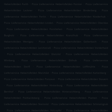
.
.
Hebertsfelden Furth
Pizza Lieferservice Hebertsfelden Forster
Pizza Lieferservice
.
.
Hebertsfelden Lackner
Pizza Lieferservice Hebertsfelden Binderberg
Pizza
.
.
Lieferservice Hebertsfelden Ferlin
Pizza Lieferservice Hebertsfelden Niederhub
.
Pizza Lieferservice Hebertsfelden Linden
Pizza Lieferservice Hebertsfelden Oberdax
.
.
Pizza Lieferservice Hebertsfelden Forstlehen
Pizza Lieferservice Hebertsfelden
.
.
Burgholz
Pizza Lieferservice Hebertsfelden Kranzlhub
Pizza Lieferservice
.
.
Hebertsfelden Wenigau
Pizza Lieferservice Hebertsfelden Gollerbach
Pizza
.
Lieferservice Hebertsfelden Lerchstraß
Pizza Lieferservice Hebertsfelden Vorderhaid
.
.
Pizza Lieferservice Hebertsfelden Glatzöd
Pizza Lieferservice Hebertsfelden
.
.
Wimberg
Pizza Lieferservice Hebertsfelden Eklhub
Pizza Lieferservice
.
.
Hebertsfelden Sterfl
Pizza Lieferservice Hebertsfelden Löfflmühle
Pizza
.
.
Lieferservice Hebertsfelden Marchöd
Pizza Lieferservice Hebertsfelden Kaltenberg
.
Pizza Lieferservice Hebertsfelden Ponzaun
Pizza Lieferservice Hebertsfelden Stauern
.
.
Pizza Lieferservice Hebertsfelden Hinterburg
Pizza Lieferservice Hebertsfelden
.
.
Bernhof
Pizza Lieferservice Hebertsfelden Hinteraichberg
Pizza Lieferservice
.
.
Hebertsfelden Ponhardsberg
Pizza Lieferservice Hebertsfelden Platten
Pizza
.
Lieferservice Hebertsfelden Steinsöd
Pizza Lieferservice Hebertsfelden Schmalzgrub
.
.
Pizza Lieferservice Hebertsfelden Holzapfel
Pizza Lieferservice Hebertsfelden