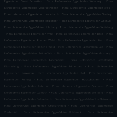
.
.
Eggenfelden Sankt Sebastian
Pizza Lieferservice Eggenfelden Weinberg
Pizza
.
.
Lieferservice Eggenfelden Untereschlbach
Pizza Lieferservice Eggenfelden Axöd
.
.
Pizza Lieferservice Eggenfelden Lauterbach
Pizza Lieferservice Eggenfelden Pirsting
.
.
Pizza Lieferservice Eggenfelden Holzkeller
Pizza Lieferservice Eggenfelden Zellhub
.
Pizza Lieferservice Eggenfelden Lichtlberg
Pizza Lieferservice Eggenfelden Wolfsberg
.
.
.
Pizza Lieferservice Eggenfelden Weg
Pizza Lieferservice Eggenfelden Berg
Pizza
.
.
Lieferservice Eggenfelden Rott am Wald
Pizza Lieferservice Eggenfelden Hub
Pizza
.
.
Lieferservice Eggenfelden Reiter a Wald
Pizza Lieferservice Eggenfelden Lug
Pizza
.
.
Lieferservice Eggenfelden Prühmühle
Pizza Lieferservice Eggenfelden Gaisberg
.
Pizza Lieferservice Eggenfelden Taschnerhof
Pizza Lieferservice Eggenfelden
.
.
Dietraching
Pizza Lieferservice Eggenfelden Edmertsee
Pizza Lieferservice
.
.
Eggenfelden Dürrwimm
Pizza Lieferservice Eggenfelden Thal
Pizza Lieferservice
.
.
Eggenfelden Freiung
Pizza Lieferservice Eggenfelden Holzschachten
Pizza
.
.
Lieferservice Eggenfelden Hinterhöll
Pizza Lieferservice Eggenfelden Sperwies
Pizza
.
.
Lieferservice Eggenfelden Zainach
Pizza Lieferservice Eggenfelden Weilberg
Pizza
.
.
Lieferservice Eggenfelden Pollersbach
Pizza Lieferservice Eggenfelden Straßhäuseln
.
Pizza Lieferservice Eggenfelden Oberkirchberg
Pizza Lieferservice Eggenfelden
.
.
Vorderhöll
Pizza Lieferservice Eggenfelden Holzbruck
Pizza Lieferservice