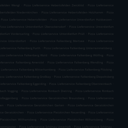
.
.
tsfelden Wengl
Pizza Lieferservice Hebertsfelden Zwicklöd
Pizza Lieferservice
.
.
ebertsfelden Niedernkirchen
Pizza Lieferservice Hebertsfelden Holzhamm
Pizza
.
.
Pizza Lieferservice Hebertsfelden
Pizza Lieferservice Unterdietfurt Huldsessen
.
Pizza Lieferservice Unterdietfurt Überackersdorf
Pizza Lieferservice Unterdietfurt
.
.
dietfurt Vordersarling
Pizza Lieferservice Unterdietfurt Prüll
Pizza Lieferservice
.
.
ervice Unterdietfurt
Pizza Lieferservice Falkenberg Mertsee
Pizza Lieferservice
.
.
Lieferservice Falkenberg Furth
Pizza Lieferservice Falkenberg Unterremmelsberg
.
.
izza Lieferservice Falkenberg Wald
Pizza Lieferservice Falkenberg Wölfing
Pizza
.
.
ieferservice Falkenberg Amersöd
Pizza Lieferservice Falkenberg Wendling
Pizza
.
.
 Lieferservice Falkenberg Mitterhamberg
Pizza Lieferservice Falkenberg Plöcking
.
izza Lieferservice Falkenberg Großkay
Pizza Lieferservice Falkenberg Diepoltsberg
.
.
Lieferservice Falkenberg Eggerding
Pizza Lieferservice Falkenberg Obersteinbach
.
.
mbach Vogging
Pizza Lieferservice Rimbach Dietring
Pizza Lieferservice Rimbach
.
.
Großeggenberg
Pizza Lieferservice Geratskirchen Braunsberg
Pizza Lieferservice
.
.
ten
Pizza Lieferservice Geratskirchen Garten
Pizza Lieferservice Geratskirchen
.
.
vice Geratskirchen
Pizza Lieferservice Pleiskirchen Neuerding
Pizza Lieferservice
.
.
 Pleiskirchen Willhartsberg
Pizza Lieferservice Pleiskirchen Wilhartsberg
Pizza
.
.
.
 Postmünster
Pizza Lieferservice Schönau Unterhöft
Pizza Lieferservice Schönau