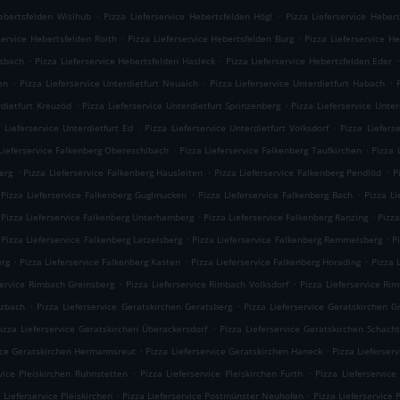
.
.
Hebertsfelden Wislhub
Pizza Lieferservice Hebertsfelden Högl
Pizza Lieferservice Heber
.
.
service Hebertsfelden Roith
Pizza Lieferservice Hebertsfelden Burg
Pizza Lieferservice H
.
.
.
usbach
Pizza Lieferservice Hebertsfelden Hasleck
Pizza Lieferservice Hebertsfelden Eder
.
.
.
en
Pizza Lieferservice Unterdietfurt Neuaich
Pizza Lieferservice Unterdietfurt Habach
.
.
rdietfurt Kreuzöd
Pizza Lieferservice Unterdietfurt Sprinzenberg
Pizza Lieferservice Unter
.
.
 Lieferservice Unterdietfurt Ed
Pizza Lieferservice Unterdietfurt Volksdorf
Pizza Liefers
.
.
Lieferservice Falkenberg Obereschlbach
Pizza Lieferservice Falkenberg Taufkirchen
Pizza 
.
.
.
erg
Pizza Lieferservice Falkenberg Hausleiten
Pizza Lieferservice Falkenberg Pendlöd
P
.
.
Pizza Lieferservice Falkenberg Guglmucken
Pizza Lieferservice Falkenberg Bach
Pizza L
.
.
Pizza Lieferservice Falkenberg Unterhamberg
Pizza Lieferservice Falkenberg Ranzing
Pizza
.
.
Pizza Lieferservice Falkenberg Latzelsberg
Pizza Lieferservice Falkenberg Remmelsberg
P
.
.
.
erg
Pizza Lieferservice Falkenberg Kasten
Pizza Lieferservice Falkenberg Horading
Pizza 
.
.
service Rimbach Greinsberg
Pizza Lieferservice Rimbach Volksdorf
Pizza Lieferservice Ri
.
.
izbach
Pizza Lieferservice Geratskirchen Geratsberg
Pizza Lieferservice Geratskirchen 
.
izza Lieferservice Geratskirchen Überackersdorf
Pizza Lieferservice Geratskirchen Schach
.
.
vice Geratskirchen Hermannsreut
Pizza Lieferservice Geratskirchen Haneck
Pizza Lieferser
.
.
vice Pleiskirchen Ruhnstetten
Pizza Lieferservice Pleiskirchen Furth
Pizza Lieferservice
.
.
 Lieferservice Pleiskirchen
Pizza Lieferservice Postmünster Neuhofen
Pizza Lieferservice