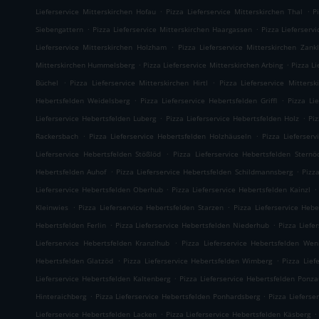
.
.
Lieferservice Mitterskirchen Hofau
Pizza Lieferservice Mitterskirchen Thal
P
.
.
Siebengattern
Pizza Lieferservice Mitterskirchen Haargassen
Pizza Lieferserv
.
Lieferservice Mitterskirchen Holzham
Pizza Lieferservice Mitterskirchen Zankl
.
.
Mitterskirchen Hummelsberg
Pizza Lieferservice Mitterskirchen Arbing
Pizza L
.
.
Büchel
Pizza Lieferservice Mitterskirchen Hirtl
Pizza Lieferservice Mittersk
.
.
Hebertsfelden Weidelsberg
Pizza Lieferservice Hebertsfelden Griffl
Pizza Li
.
.
Lieferservice Hebertsfelden Luberg
Pizza Lieferservice Hebertsfelden Holz
Pi
.
.
Rackersbach
Pizza Lieferservice Hebertsfelden Holzhäuseln
Pizza Lieferser
.
Lieferservice Hebertsfelden Stößlöd
Pizza Lieferservice Hebertsfelden Sternö
.
.
Hebertsfelden Auhof
Pizza Lieferservice Hebertsfelden Schildmannsberg
Pizz
.
.
Lieferservice Hebertsfelden Oberhub
Pizza Lieferservice Hebertsfelden Kainzl
.
.
Kleinwies
Pizza Lieferservice Hebertsfelden Starzen
Pizza Lieferservice Hebe
.
.
Hebertsfelden Ferlin
Pizza Lieferservice Hebertsfelden Niederhub
Pizza Liefe
.
Lieferservice Hebertsfelden Kranzlhub
Pizza Lieferservice Hebertsfelden Wen
.
.
Hebertsfelden Glatzöd
Pizza Lieferservice Hebertsfelden Wimberg
Pizza Lief
.
Lieferservice Hebertsfelden Kaltenberg
Pizza Lieferservice Hebertsfelden Ponz
.
.
Hinteraichberg
Pizza Lieferservice Hebertsfelden Ponhardsberg
Pizza Lieferse
.
.
Lieferservice Hebertsfelden Lacken
Pizza Lieferservice Hebertsfelden Käsberg