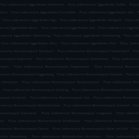
.
.
Pizza Lieferservice Eggenfelden Hartlwimm
Pizza Lieferservice Eggenfelden Fußöd
Pizza 
.
.
.
sbach
Pizza Lieferservice Eggenfelden Fraunhofen
Pizza Lieferservice Eggenfelden Höll
P
.
.
.
Pizza Lieferservice Eggenfelden Aign
Pizza Lieferservice Eggenfelden Königsöd
Pizza Lie
.
.
service Eggenfelden Reiter
Pizza Lieferservice Eggenfelden Gall
Pizza Lieferservice Eggenf
.
.
erservice Eggenfelden Oberzeiling
Pizza Lieferservice Eggenfelden Unterzeiling
Pizza Lie
.
.
Pizza Lieferservice Eggenfelden Gfürt
Pizza Lieferservice Eggenfelden Rinn
Pizza Liefer
.
.
ferservice Wurmannsquick Steinbach
Pizza Lieferservice Wurmannsquick Niederndorf
Piz
.
.
mannsquick Angerstorf
Pizza Lieferservice Wurmannsquick Demmelhub
Pizza Lieferserv
.
.
Endach
Pizza Lieferservice Wurmannsquick Ziegelhäuser
Pizza Lieferservice Wurmann
.
.
erservice Wurmannsquick Guggenberg
Pizza Lieferservice Wurmannsquick Hubwies
Pizza Li
.
.
k Kühstetten
Pizza Lieferservice Wurmannsquick Heckenschneid
Pizza Lieferservice Wu
.
.
Pizza Lieferservice Wurmannsquick Grinzing
Pizza Lieferservice Wurmannsquick Hinterlo
.
.
nsquick Vorderloh
Pizza Lieferservice Wurmannsquick Hub
Pizza Lieferservice Wurmanns
.
.
ferservice Wurmannsquick Martinskirchen
Pizza Lieferservice Wurmannsquick Greinhof
Piz
.
.
urmannsquick Scherrwies
Pizza Lieferservice Wurmannsquick Langeneck
Pizza Liefers
.
.
ten
Pizza Lieferservice Wurmannsquick Straßhäuser
Pizza Lieferservice Wurmannsquick 
.
.
ferservice Wurmannsquick Dersch
Pizza Lieferservice Wurmannsquick Maier am Holz
Pizz
.
.
kirchen Krandsberg
Pizza Lieferservice Mitterskirchen Hirschhorn
Pizza Lieferservice M