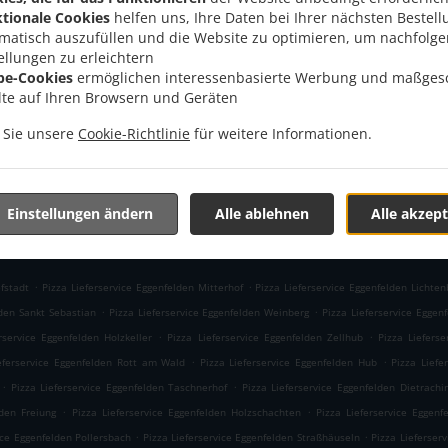
, 84307 Eggenfelden, Germany
tionale Cookies
helfen uns, Ihre Daten bei Ihrer nächsten Bestell
Menü
1618
matisch auszufüllen und die Website zu optimieren, um nachfolg
Im Voraus bestellen
ellungen zu erleichtern
be-Cookies
ermöglichen interessenbasierte Werbung und maßges
lte auf Ihren Browsern und Geräten
n Sie unsere
Cookie-Richtlinie
für weitere Informationen.
AKZEPTIERTE ZAHLUNGSMETHODEN
Einstellungen ändern
Alle ablehnen
Alle akzept
.
.
fstadt
Pizza Lieferservice Eggenfelden Mitterhof
Pizza Lieferservice Eggenfelden Lichten
.
.
lden Sankt Sebastian
Pizza Lieferservice Eggenfelden Weinberg
Pizza Lieferservice Eggen
.
.
rservice Eggenfelden Holzkeller
Pizza Lieferservice Eggenfelden Zellhub
Pizza Lieferse
.
.
eferservice Eggenfelden Rott am Wald
Pizza Lieferservice Eggenfelden Hub
Pizza Liefe
.
.
Pizza Lieferservice Eggenfelden Taschnerhof
Pizza Lieferservice Eggenfelden Dietrachi
.
.
lden Freiung
Pizza Lieferservice Eggenfelden Holzschachten
Pizza Lieferservice Eggenf
.
.
ice Eggenfelden Pollersbach
Pizza Lieferservice Eggenfelden Straßhäuseln
Pizza Lieferser