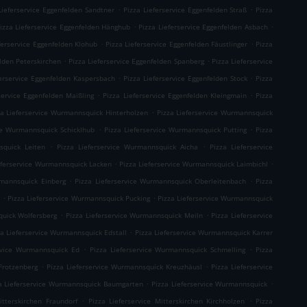
.
.
Lieferservice Eggenfelden Sandtner
Pizza Lieferservice Eggenfelden Straß
Pizza
.
.
izza Lieferservice Eggenfelden Hänghub
Pizza Lieferservice Eggenfelden Asbach
.
.
ferservice Eggenfelden Klohub
Pizza Lieferservice Eggenfelden Fäustlinger
Pizza
.
.
elden Peterskirchen
Pizza Lieferservice Eggenfelden Spanberg
Pizza Lieferservice
.
.
ferservice Eggenfelden Kaspersbach
Pizza Lieferservice Eggenfelden Stock
Pizza
.
.
service Eggenfelden Maißling
Pizza Lieferservice Eggenfelden Kleingmain
Pizza
.
za Lieferservice Wurmannsquick Hinterholzen
Pizza Lieferservice Wurmannsquick
.
.
ice Wurmannsquick Schicklhub
Pizza Lieferservice Wurmannsquick Putting
Pizza
.
.
squick Leiten
Pizza Lieferservice Wurmannsquick Aicha
Pizza Lieferservice
.
.
eferservice Wurmannsquick Lacken
Pizza Lieferservice Wurmannsquick Laimbichl
.
.
rmannsquick Einberg
Pizza Lieferservice Wurmannsquick Oberleitenbach
Pizza
.
.
h
Pizza Lieferservice Wurmannsquick Pucking
Pizza Lieferservice Wurmannsquick
.
.
quick Wolfersberg
Pizza Lieferservice Wurmannsquick Meiln
Pizza Lieferservice
.
za Lieferservice Wurmannsquick Edstall
Pizza Lieferservice Wurmannsquick Karrer
.
.
ervice Wurmannsquick Ed
Pizza Lieferservice Wurmannsquick Schmelling
Pizza
.
.
Frotzenberg
Pizza Lieferservice Wurmannsquick Kreuzhäusl
Pizza Lieferservice
.
.
a Lieferservice Wurmannsquick Baumgarten
Pizza Lieferservice Wurmannsquick
.
.
itterskirchen Fraundorf
Pizza Lieferservice Mitterskirchen Kirchholzen
Pizza