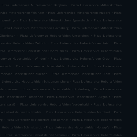
.
.
Pizza Lieferservice Mitterskirchen Bergham
Pizza Lieferservice Mitterskirchen
.
.
ervice Mitterskirchen Winiham
Pizza Lieferservice Mitterskirchen Atzberg
Pizza
.
.
erwendling
Pizza Lieferservice Mitterskirchen Eggersbach
Pizza Lieferservice
.
.
Pizza Lieferservice Mitterskirchen Dachsberg
Pizza Lieferservice Mitterskirchen
.
.
 Oberlehen
Pizza Lieferservice Hebertsfelden Unterlehen
Pizza Lieferservice
.
.
erservice Hebertsfelden Zellhub
Pizza Lieferservice Hebertsfelden Reisl
Pizza
.
izza Lieferservice Hebertsfelden Oberreisbeck
Pizza Lieferservice Hebertsfelden
.
.
erservice Hebertsfelden Windorf
Pizza Lieferservice Hebertsfelden Grub
Pizza
.
.
ienbach
Pizza Lieferservice Hebertsfelden Unterreisbeck
Pizza Lieferservice
.
.
erservice Hebertsfelden Zulehen
Pizza Lieferservice Hebertsfelden Riem
Pizza
.
a Lieferservice Hebertsfelden Schabmannsberg
Pizza Lieferservice Hebertsfelden
.
.
lden Lackner
Pizza Lieferservice Hebertsfelden Binderberg
Pizza Lieferservice
.
.
vice Hebertsfelden Forstlehen
Pizza Lieferservice Hebertsfelden Burgholz
Pizza
.
.
Lerchstraß
Pizza Lieferservice Hebertsfelden Vorderhaid
Pizza Lieferservice
.
.
ice Hebertsfelden Löfflmühle
Pizza Lieferservice Hebertsfelden Marchöd
Pizza
.
.
rg
Pizza Lieferservice Hebertsfelden Bernhof
Pizza Lieferservice Hebertsfelden
.
.
ce Hebertsfelden Schmalzgrub
Pizza Lieferservice Hebertsfelden Holzapfel
Pizza
.
.
s
Pizza Lieferservice Hebertsfelden Schmauß
Pizza Lieferservice Hebertsfelden