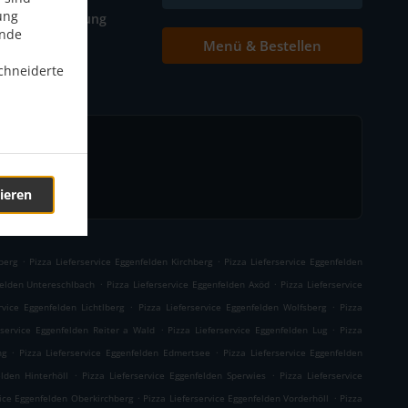
ung
Tischreservierung
ende
Menü & Bestellen
Kontakt
chneiderte
ieren
.
.
berg
Pizza Lieferservice Eggenfelden Kirchberg
Pizza Lieferservice Eggenfelden
.
.
felden Untereschlbach
Pizza Lieferservice Eggenfelden Axöd
Pizza Lieferservice
.
.
rvice Eggenfelden Lichtlberg
Pizza Lieferservice Eggenfelden Wolfsberg
Pizza
.
.
rservice Eggenfelden Reiter a Wald
Pizza Lieferservice Eggenfelden Lug
Pizza
.
.
ng
Pizza Lieferservice Eggenfelden Edmertsee
Pizza Lieferservice Eggenfelden
.
.
elden Hinterhöll
Pizza Lieferservice Eggenfelden Sperwies
Pizza Lieferservice
.
.
vice Eggenfelden Oberkirchberg
Pizza Lieferservice Eggenfelden Vorderhöll
Pizza