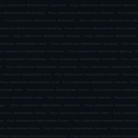
.
izza Lieferservice Mitterskirchen Leitenbach
Pizza Lieferservice Mitterskirchen Mayrhof
.
.
ice Mitterskirchen Biedersberg
Pizza Lieferservice Mitterskirchen Oberham
Pizza Liefers
.
.
Pizza Lieferservice Mitterskirchen Rotheneich
Pizza Lieferservice Mitterskirchen Ob
.
ieferservice Mitterskirchen Unterwendling
Pizza Lieferservice Mitterskirchen Mitterschweib
.
.
irchen
Pizza Lieferservice Hebertsfelden Hausbeck
Pizza Lieferservice Hebertsfelden
.
.
eferservice Hebertsfelden Lerch
Pizza Lieferservice Hebertsfelden Spanberg
Pizza Lief
.
.
zza Lieferservice Hebertsfelden Faltermeier
Pizza Lieferservice Hebertsfelden Mehring
P
.
.
vice Hebertsfelden Krapfenberg
Pizza Lieferservice Hebertsfelden Schmidöd
Pizza Lief
.
.
d
Pizza Lieferservice Hebertsfelden Linnertshub
Pizza Lieferservice Hebertsfelden Pr
.
.
a Lieferservice Hebertsfelden Bach
Pizza Lieferservice Hebertsfelden Feitshof
Pizza Lief
.
.
Pizza Lieferservice Hebertsfelden Straß
Pizza Lieferservice Hebertsfelden Unterdax
Pizz
.
.
rtsfelden Furth
Pizza Lieferservice Hebertsfelden Forster
Pizza Lieferservice Hebertsfe
.
.
rservice Hebertsfelden Linden
Pizza Lieferservice Hebertsfelden Oberdax
Pizza Lieferser
.
.
igau
Pizza Lieferservice Hebertsfelden Gollerbach
Pizza Lieferservice Hebertsfelden 
.
.
erservice Hebertsfelden Eklhub
Pizza Lieferservice Hebertsfelden Sterfl
Pizza Lieferserv
.
.
aun
Pizza Lieferservice Hebertsfelden Stauern
Pizza Lieferservice Hebertsfelden Hinterbu
.
.
rvice Hebertsfelden Platten
Pizza Lieferservice Hebertsfelden Steinsöd
Pizza Lieferservi
.
Pizza Lieferservice Hebertsfelden Kollomann
Pizza Lieferservice Hebertsfelden Handlmoo