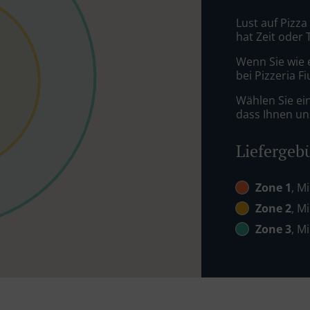
Lust auf Pizza
hat Zeit oder 
Wenn Sie wie 
bei Pizzeria F
Wählen Sie ei
dass Ihnen uns
Liefergeb
Zone 1
, M
Zone 2
, M
Zone 3
, M