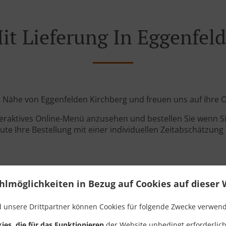
it Lieferung In Eggenfel
der Nähe von Eggenfelden Kirchberg und freuen uns auf Ihre O
teraktives Online-Menü anzusehen und bestellen Sie wenn Sie
ute Ihre Bestellung mit einer individuellen Zeitabschätzung 
hlmöglichkeiten in Bezug auf Cookies auf dieser 
 unsere Drittpartner können Cookies für folgende Zwecke verwen
Links
ies, die für das Funktionieren
der Website unbedingt erforderlich