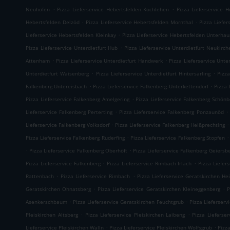
.
.
Neuhofen
Pizza Lieferservice Hebertsfelden Kochlehen
Pizza Lieferservice 
.
.
Hebertsfelden Delzöd
Pizza Lieferservice Hebertsfelden Mornthal
Pizza Liefer
.
Lieferservice Hebertsfelden Kleinkay
Pizza Lieferservice Hebertsfelden Unterha
.
Pizza Lieferservice Unterdietfurt Hub
Pizza Lieferservice Unterdietfurt Neukirch
.
.
Attenham
Pizza Lieferservice Unterdietfurt Handwerk
Pizza Lieferservice Unte
.
.
Unterdietfurt Waisenberg
Pizza Lieferservice Unterdietfurt Hintersarling
Pizza
.
.
Falkenberg Untereisbach
Pizza Lieferservice Falkenberg Unterkettendorf
Pizza 
.
Pizza Lieferservice Falkenberg Amelgering
Pizza Lieferservice Falkenberg Schönb
.
.
Lieferservice Falkenberg Perterting
Pizza Lieferservice Falkenberg Ponzaunöd
.
.
Lieferservice Falkenberg Volksdorf
Pizza Lieferservice Falkenberg Heißprechting
.
.
Pizza Lieferservice Falkenberg Ruderfing
Pizza Lieferservice Falkenberg Stopfen
.
.
Pizza Lieferservice Falkenberg Oberhöft
Pizza Lieferservice Falkenberg Geiersb
.
.
Pizza Lieferservice Falkenberg
Pizza Lieferservice Rimbach Irlach
Pizza Liefer
.
.
Rattenbach
Pizza Lieferservice Rimbach
Pizza Lieferservice Geratskirchen He
.
.
Geratskirchen Ohnatsberg
Pizza Lieferservice Geratskirchen Kleineggenberg
P
.
.
Asenkerschbaum
Pizza Lieferservice Geratskirchen Feuchtgrub
Pizza Lieferser
.
.
Pleiskirchen Altsberg
Pizza Lieferservice Pleiskirchen Laibeng
Pizza Lieferser
.
.
Lieferservice Pleiskirchen Walln
Pizza Lieferservice Pleiskirchen Wolfsgrub
Pizza