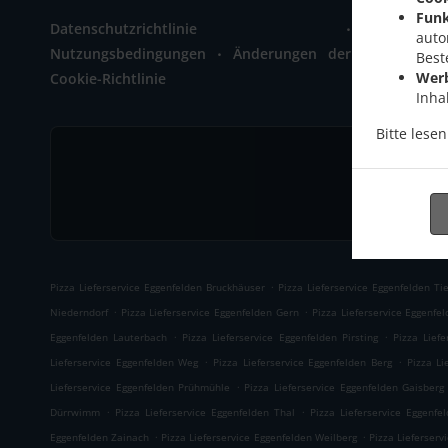
Zainach 1
Funk
.
Datenschutzrichtlinie
+49 8721 
auto
.
Nutzungsbedingungen
Änderungen der
Best
Wer
Cookie-Richtlinie
Inha
Bitte lese
.
Pizza Lieferservice Eggenfelden Bruckhäuser
Pizza Lieferservice Eggenfelden Tie
.
.
Niederndorf
Pizza Lieferservice Eggenfelden Gern
Pizza Lieferservice Eggenfe
.
.
Eggenfelden Lauterbach
Pizza Lieferservice Eggenfelden Pirsting
Pizza Liefe
.
.
Lieferservice Eggenfelden Weg
Pizza Lieferservice Eggenfelden Berg
Pizza Li
.
Lieferservice Eggenfelden Prühmühle
Pizza Lieferservice Eggenfelden Gaisberg
.
.
Dürrwimm
Pizza Lieferservice Eggenfelden Thal
Pizza Lieferservice Eggenfe
.
.
Eggenfelden Zainach
Pizza Lieferservice Eggenfelden Weilberg
Pizza Lieferserv