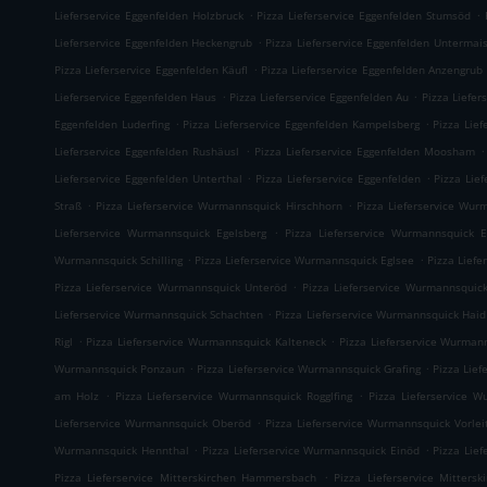
.
.
Lieferservice Eggenfelden Holzbruck
Pizza Lieferservice Eggenfelden Stumsöd
.
Lieferservice Eggenfelden Heckengrub
Pizza Lieferservice Eggenfelden Untermai
.
Pizza Lieferservice Eggenfelden Käufl
Pizza Lieferservice Eggenfelden Anzengrub
.
.
Lieferservice Eggenfelden Haus
Pizza Lieferservice Eggenfelden Au
Pizza Liefer
.
.
Eggenfelden Luderfing
Pizza Lieferservice Eggenfelden Kampelsberg
Pizza Lief
.
.
Lieferservice Eggenfelden Rushäusl
Pizza Lieferservice Eggenfelden Moosham
.
.
Lieferservice Eggenfelden Unterthal
Pizza Lieferservice Eggenfelden
Pizza Lie
.
.
Straß
Pizza Lieferservice Wurmannsquick Hirschhorn
Pizza Lieferservice Wur
.
Lieferservice Wurmannsquick Egelsberg
Pizza Lieferservice Wurmannsquick 
.
.
Wurmannsquick Schilling
Pizza Lieferservice Wurmannsquick Eglsee
Pizza Lief
.
Pizza Lieferservice Wurmannsquick Unteröd
Pizza Lieferservice Wurmannsquic
.
Lieferservice Wurmannsquick Schachten
Pizza Lieferservice Wurmannsquick Haid
.
.
Rigl
Pizza Lieferservice Wurmannsquick Kalteneck
Pizza Lieferservice Wurman
.
.
Wurmannsquick Ponzaun
Pizza Lieferservice Wurmannsquick Grafing
Pizza Lie
.
.
am Holz
Pizza Lieferservice Wurmannsquick Rogglfing
Pizza Lieferservice W
.
Lieferservice Wurmannsquick Oberöd
Pizza Lieferservice Wurmannsquick Vorlei
.
.
Wurmannsquick Hennthal
Pizza Lieferservice Wurmannsquick Einöd
Pizza Lie
.
Pizza Lieferservice Mitterskirchen Hammersbach
Pizza Lieferservice Mitters