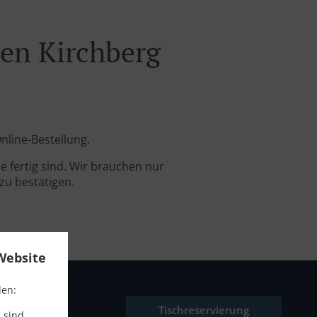
den Kirchberg
nline-Bestellung.
 fertig sind. Wir brauchen nur
zu bestätigen.
Website
den:
Tischreservierung
 sind