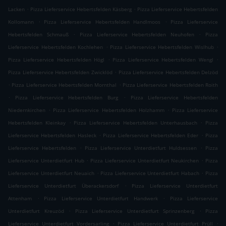
.
.
Lacken
Pizza Lieferservice Hebertsfelden Käsberg
Pizza Lieferservice Hebertsfelden
.
.
Kollomann
Pizza Lieferservice Hebertsfelden Handlmoos
Pizza Lieferservice
.
.
Hebertsfelden Schmauß
Pizza Lieferservice Hebertsfelden Neuhofen
Pizza
.
.
Lieferservice Hebertsfelden Kochlehen
Pizza Lieferservice Hebertsfelden Wislhub
.
.
Pizza Lieferservice Hebertsfelden Högl
Pizza Lieferservice Hebertsfelden Wengl
.
Pizza Lieferservice Hebertsfelden Zwicklöd
Pizza Lieferservice Hebertsfelden Delzöd
.
.
Pizza Lieferservice Hebertsfelden Mornthal
Pizza Lieferservice Hebertsfelden Roith
.
.
Pizza Lieferservice Hebertsfelden Burg
Pizza Lieferservice Hebertsfelden
.
.
Niedernkirchen
Pizza Lieferservice Hebertsfelden Holzhamm
Pizza Lieferservice
.
.
Hebertsfelden Kleinkay
Pizza Lieferservice Hebertsfelden Unterhausbach
Pizza
.
.
Lieferservice Hebertsfelden Hasleck
Pizza Lieferservice Hebertsfelden Eder
Pizza
.
.
Lieferservice Hebertsfelden
Pizza Lieferservice Unterdietfurt Huldsessen
Pizza
.
.
Lieferservice Unterdietfurt Hub
Pizza Lieferservice Unterdietfurt Neukirchen
Pizza
.
.
Lieferservice Unterdietfurt Neuaich
Pizza Lieferservice Unterdietfurt Habach
Pizza
.
Lieferservice Unterdietfurt Überackersdorf
Pizza Lieferservice Unterdietfurt
.
.
Attenham
Pizza Lieferservice Unterdietfurt Handwerk
Pizza Lieferservice
.
.
Unterdietfurt Kreuzöd
Pizza Lieferservice Unterdietfurt Sprinzenberg
Pizza
.
.
Lieferservice Unterdietfurt Vordersarling
Pizza Lieferservice Unterdietfurt Prüll