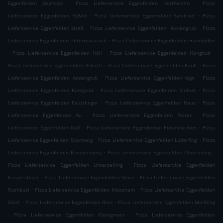
.
.
Eggenfelden Stumsöd
Pizza Lieferservice Eggenfelden Hartlwimm
Pizza
.
.
Lieferservice Eggenfelden Fußöd
Pizza Lieferservice Eggenfelden Sandtner
Pizza
.
.
Lieferservice Eggenfelden Straß
Pizza Lieferservice Eggenfelden Heckengrub
Pizza
.
Lieferservice Eggenfelden Untermaisbach
Pizza Lieferservice Eggenfelden Fraunhofen
.
.
.
Pizza Lieferservice Eggenfelden Höll
Pizza Lieferservice Eggenfelden Hänghub
.
.
Pizza Lieferservice Eggenfelden Asbach
Pizza Lieferservice Eggenfelden Käufl
Pizza
.
.
Lieferservice Eggenfelden Anzengrub
Pizza Lieferservice Eggenfelden Aign
Pizza
.
.
Lieferservice Eggenfelden Königsöd
Pizza Lieferservice Eggenfelden Klohub
Pizza
.
.
Lieferservice Eggenfelden Fäustlinger
Pizza Lieferservice Eggenfelden Haus
Pizza
.
.
Lieferservice Eggenfelden Au
Pizza Lieferservice Eggenfelden Reiter
Pizza
.
.
Lieferservice Eggenfelden Gall
Pizza Lieferservice Eggenfelden Peterskirchen
Pizza
.
.
Lieferservice Eggenfelden Spanberg
Pizza Lieferservice Eggenfelden Luderfing
Pizza
.
.
Lieferservice Eggenfelden Kampelsberg
Pizza Lieferservice Eggenfelden Oberzeiling
.
Pizza Lieferservice Eggenfelden Unterzeiling
Pizza Lieferservice Eggenfelden
.
.
Kaspersbach
Pizza Lieferservice Eggenfelden Stock
Pizza Lieferservice Eggenfelden
.
.
Rushäusl
Pizza Lieferservice Eggenfelden Moosham
Pizza Lieferservice Eggenfelden
.
.
Gfürt
Pizza Lieferservice Eggenfelden Rinn
Pizza Lieferservice Eggenfelden Maißling
.
.
Pizza Lieferservice Eggenfelden Kleingmain
Pizza Lieferservice Eggenfelden