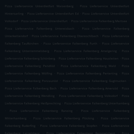
.
Pizza Lieferservice Unterdietfurt Waisenberg
Pizza Lieferservice Unterdietfurt
.
.
Hintersarling
Pizza Lieferservice Unterdietfurt Ed
Pizza Lieferservice Unterdietfurt
.
.
.
Volksdorf
Pizza Lieferservice Unterdietfurt
Pizza Lieferservice Falkenberg Mertsee
.
Pizza Lieferservice Falkenberg Untereisbach
Pizza Lieferservice Falkenberg
.
.
Unterkettendorf
Pizza Lieferservice Falkenberg Obereschlbach
Pizza Lieferservice
.
.
Falkenberg Taufkirchen
Pizza Lieferservice Falkenberg Furth
Pizza Lieferservice
.
.
Falkenberg Unterremmelsberg
Pizza Lieferservice Falkenberg Amelgering
Pizza
.
.
Lieferservice Falkenberg Schönberg
Pizza Lieferservice Falkenberg Hausleiten
Pizza
.
.
Lieferservice Falkenberg Pendlöd
Pizza Lieferservice Falkenberg Wald
Pizza
.
.
Lieferservice Falkenberg Wölfing
Pizza Lieferservice Falkenberg Perterting
Pizza
.
.
Lieferservice Falkenberg Ponzaunöd
Pizza Lieferservice Falkenberg Guglmucken
.
.
Pizza Lieferservice Falkenberg Bach
Pizza Lieferservice Falkenberg Amersöd
Pizza
.
.
Lieferservice Falkenberg Wendling
Pizza Lieferservice Falkenberg Volksdorf
Pizza
.
Lieferservice Falkenberg Heißprechting
Pizza Lieferservice Falkenberg Unterhamberg
.
.
Pizza Lieferservice Falkenberg Ranzing
Pizza Lieferservice Falkenberg
.
.
Mitterhamberg
Pizza Lieferservice Falkenberg Plöcking
Pizza Lieferservice
.
.
Falkenberg Ruderfing
Pizza Lieferservice Falkenberg Stopfen
Pizza Lieferservice
.
.
Falkenberg Latzelsberg
Pizza Lieferservice Falkenberg Remmelsberg
Pizza