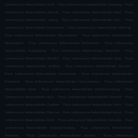
.
.
Lieferservice Hebertsfelden Lerch
Pizza Lieferservice Hebertsfelden Spanberg
Pizza
.
.
Lieferservice Hebertsfelden Zellhub
Pizza Lieferservice Hebertsfelden Reisl
Pizza
.
.
Lieferservice Hebertsfelden Luberg
Pizza Lieferservice Hebertsfelden Holz
Pizza
.
.
Lieferservice Hebertsfelden Faltermeier
Pizza Lieferservice Hebertsfelden Mehring
.
Pizza Lieferservice Hebertsfelden Oberreisbeck
Pizza Lieferservice Hebertsfelden
.
.
Rackersbach
Pizza Lieferservice Hebertsfelden Holzhäuseln
Pizza Lieferservice
.
.
Hebertsfelden Krapfenberg
Pizza Lieferservice Hebertsfelden Schmidöd
Pizza
.
.
Lieferservice Hebertsfelden Windorf
Pizza Lieferservice Hebertsfelden Grub
Pizza
.
.
Lieferservice Hebertsfelden Stößlöd
Pizza Lieferservice Hebertsfelden Sternöd
.
Pizza Lieferservice Hebertsfelden Linnertshub
Pizza Lieferservice Hebertsfelden
.
.
Prienbach
Pizza Lieferservice Hebertsfelden Unterreisbeck
Pizza Lieferservice
.
.
Hebertsfelden Auhof
Pizza Lieferservice Hebertsfelden Schildmannsberg
Pizza
.
.
Lieferservice Hebertsfelden Bach
Pizza Lieferservice Hebertsfelden Feitshof
Pizza
.
.
Lieferservice Hebertsfelden Zulehen
Pizza Lieferservice Hebertsfelden Riem
Pizza
.
.
Lieferservice Hebertsfelden Oberhub
Pizza Lieferservice Hebertsfelden Kainzl
Pizza
.
.
Lieferservice Hebertsfelden Straß
Pizza Lieferservice Hebertsfelden Unterdax
Pizza
.
Lieferservice Hebertsfelden Schabmannsberg
Pizza Lieferservice Hebertsfelden
.
.
Kleinwies
Pizza Lieferservice Hebertsfelden Starzen
Pizza Lieferservice