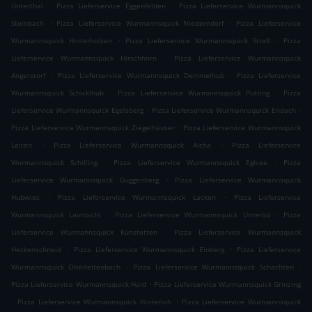
.
.
Unterthal
Pizza Lieferservice Eggenfelden
Pizza Lieferservice Wurmannsquick
.
.
Steinbach
Pizza Lieferservice Wurmannsquick Niederndorf
Pizza Lieferservice
.
.
Wurmannsquick Hinterholzen
Pizza Lieferservice Wurmannsquick Straß
Pizza
.
Lieferservice Wurmannsquick Hirschhorn
Pizza Lieferservice Wurmannsquick
.
.
Angerstorf
Pizza Lieferservice Wurmannsquick Demmelhub
Pizza Lieferservice
.
.
Wurmannsquick Schicklhub
Pizza Lieferservice Wurmannsquick Putting
Pizza
.
.
Lieferservice Wurmannsquick Egelsberg
Pizza Lieferservice Wurmannsquick Endach
.
Pizza Lieferservice Wurmannsquick Ziegelhäuser
Pizza Lieferservice Wurmannsquick
.
.
Leiten
Pizza Lieferservice Wurmannsquick Aicha
Pizza Lieferservice
.
.
Wurmannsquick Schilling
Pizza Lieferservice Wurmannsquick Eglsee
Pizza
.
Lieferservice Wurmannsquick Guggenberg
Pizza Lieferservice Wurmannsquick
.
.
Hubwies
Pizza Lieferservice Wurmannsquick Lacken
Pizza Lieferservice
.
.
Wurmannsquick Laimbichl
Pizza Lieferservice Wurmannsquick Unteröd
Pizza
.
Lieferservice Wurmannsquick Kühstetten
Pizza Lieferservice Wurmannsquick
.
.
Heckenschneid
Pizza Lieferservice Wurmannsquick Einberg
Pizza Lieferservice
.
.
Wurmannsquick Oberleitenbach
Pizza Lieferservice Wurmannsquick Schachten
.
Pizza Lieferservice Wurmannsquick Haid
Pizza Lieferservice Wurmannsquick Grinzing
.
.
Pizza Lieferservice Wurmannsquick Hinterloh
Pizza Lieferservice Wurmannsquick