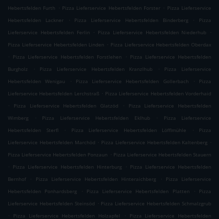
.
.
Hebertsfelden Furth
Pizza Lieferservice Hebertsfelden Forster
Pizza Lieferservice
.
.
Hebertsfelden Lackner
Pizza Lieferservice Hebertsfelden Binderberg
Pizza
.
.
Lieferservice Hebertsfelden Ferlin
Pizza Lieferservice Hebertsfelden Niederhub
.
Pizza Lieferservice Hebertsfelden Linden
Pizza Lieferservice Hebertsfelden Oberdax
.
.
Pizza Lieferservice Hebertsfelden Forstlehen
Pizza Lieferservice Hebertsfelden
.
.
Burgholz
Pizza Lieferservice Hebertsfelden Kranzlhub
Pizza Lieferservice
.
.
Hebertsfelden Wenigau
Pizza Lieferservice Hebertsfelden Gollerbach
Pizza
.
Lieferservice Hebertsfelden Lerchstraß
Pizza Lieferservice Hebertsfelden Vorderhaid
.
.
Pizza Lieferservice Hebertsfelden Glatzöd
Pizza Lieferservice Hebertsfelden
.
.
Wimberg
Pizza Lieferservice Hebertsfelden Eklhub
Pizza Lieferservice
.
.
Hebertsfelden Sterfl
Pizza Lieferservice Hebertsfelden Löfflmühle
Pizza
.
.
Lieferservice Hebertsfelden Marchöd
Pizza Lieferservice Hebertsfelden Kaltenberg
.
Pizza Lieferservice Hebertsfelden Ponzaun
Pizza Lieferservice Hebertsfelden Stauern
.
.
Pizza Lieferservice Hebertsfelden Hinterburg
Pizza Lieferservice Hebertsfelden
.
.
Bernhof
Pizza Lieferservice Hebertsfelden Hinteraichberg
Pizza Lieferservice
.
.
Hebertsfelden Ponhardsberg
Pizza Lieferservice Hebertsfelden Platten
Pizza
.
Lieferservice Hebertsfelden Steinsöd
Pizza Lieferservice Hebertsfelden Schmalzgrub
.
.
Pizza Lieferservice Hebertsfelden Holzapfel
Pizza Lieferservice Hebertsfelden