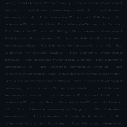
.
.
Pucking
Pizza Lieferservice Wurmannsquick Rigl
Pizza Lieferservice Wurmannsquick
.
.
Kalteneck
Pizza Lieferservice Wurmannsquick Vorderloh
Pizza Lieferservice
.
.
Wurmannsquick Hub
Pizza Lieferservice Wurmannsquick Wolfersberg
Pizza
.
.
Lieferservice Wurmannsquick Meiln
Pizza Lieferservice Wurmannsquick Ponzaun
.
Pizza Lieferservice Wurmannsquick Grafing
Pizza Lieferservice Wurmannsquick
.
.
Martinskirchen
Pizza Lieferservice Wurmannsquick Greinhof
Pizza Lieferservice
.
.
Wurmannsquick Edstall
Pizza Lieferservice Wurmannsquick Karrer am Holz
Pizza
.
Lieferservice Wurmannsquick Rogglfing
Pizza Lieferservice Wurmannsquick
.
.
Scherrwies
Pizza Lieferservice Wurmannsquick Langeneck
Pizza Lieferservice
.
.
Wurmannsquick Ed
Pizza Lieferservice Wurmannsquick Schmelling
Pizza
.
.
Lieferservice Wurmannsquick Oberöd
Pizza Lieferservice Wurmannsquick Vorleiten
.
Pizza Lieferservice Wurmannsquick Straßhäuser
Pizza Lieferservice Wurmannsquick
.
.
Frotzenberg
Pizza Lieferservice Wurmannsquick Kreuzhäusl
Pizza Lieferservice
.
.
Wurmannsquick Hennthal
Pizza Lieferservice Wurmannsquick Einöd
Pizza
.
Lieferservice Wurmannsquick Dersch
Pizza Lieferservice Wurmannsquick Maier am
.
.
Holz
Pizza Lieferservice Wurmannsquick Baumgarten
Pizza Lieferservice
.
.
Wurmannsquick
Pizza Lieferservice Mitterskirchen Hammersbach
Pizza
.
Lieferservice Mitterskirchen Krandsberg
Pizza Lieferservice Mitterskirchen