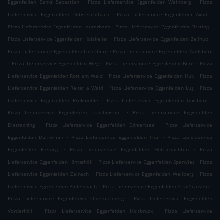
.
.
Eggenfelden Sankt Sebastian
Pizza Lieferservice Eggenfelden Weinberg
Pizza
.
.
Lieferservice Eggenfelden Untereschlbach
Pizza Lieferservice Eggenfelden Axöd
.
.
Pizza Lieferservice Eggenfelden Lauterbach
Pizza Lieferservice Eggenfelden Pirsting
.
.
Pizza Lieferservice Eggenfelden Holzkeller
Pizza Lieferservice Eggenfelden Zellhub
.
Pizza Lieferservice Eggenfelden Lichtlberg
Pizza Lieferservice Eggenfelden Wolfsberg
.
.
.
Pizza Lieferservice Eggenfelden Weg
Pizza Lieferservice Eggenfelden Berg
Pizza
.
.
Lieferservice Eggenfelden Rott am Wald
Pizza Lieferservice Eggenfelden Hub
Pizza
.
.
Lieferservice Eggenfelden Reiter a Wald
Pizza Lieferservice Eggenfelden Lug
Pizza
.
.
Lieferservice Eggenfelden Prühmühle
Pizza Lieferservice Eggenfelden Gaisberg
.
Pizza Lieferservice Eggenfelden Taschnerhof
Pizza Lieferservice Eggenfelden
.
.
Dietraching
Pizza Lieferservice Eggenfelden Edmertsee
Pizza Lieferservice
.
.
Eggenfelden Dürrwimm
Pizza Lieferservice Eggenfelden Thal
Pizza Lieferservice
.
.
Eggenfelden Freiung
Pizza Lieferservice Eggenfelden Holzschachten
Pizza
.
.
Lieferservice Eggenfelden Hinterhöll
Pizza Lieferservice Eggenfelden Sperwies
Pizza
.
.
Lieferservice Eggenfelden Zainach
Pizza Lieferservice Eggenfelden Weilberg
Pizza
.
.
Lieferservice Eggenfelden Pollersbach
Pizza Lieferservice Eggenfelden Straßhäuseln
.
Pizza Lieferservice Eggenfelden Oberkirchberg
Pizza Lieferservice Eggenfelden
.
.
Vorderhöll
Pizza Lieferservice Eggenfelden Holzbruck
Pizza Lieferservice