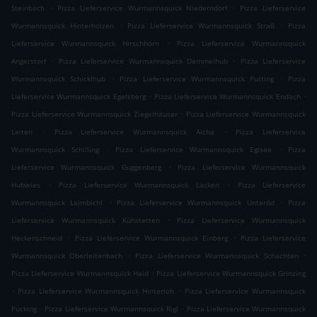
.
.
Steinbach
Pizza Lieferservice Wurmannsquick Niederndorf
Pizza Lieferservice
.
.
Wurmannsquick Hinterholzen
Pizza Lieferservice Wurmannsquick Straß
Pizza
.
Lieferservice Wurmannsquick Hirschhorn
Pizza Lieferservice Wurmannsquick
.
.
Angerstorf
Pizza Lieferservice Wurmannsquick Demmelhub
Pizza Lieferservice
.
.
Wurmannsquick Schicklhub
Pizza Lieferservice Wurmannsquick Putting
Pizza
.
.
Lieferservice Wurmannsquick Egelsberg
Pizza Lieferservice Wurmannsquick Endach
.
Pizza Lieferservice Wurmannsquick Ziegelhäuser
Pizza Lieferservice Wurmannsquick
.
.
Leiten
Pizza Lieferservice Wurmannsquick Aicha
Pizza Lieferservice
.
.
Wurmannsquick Schilling
Pizza Lieferservice Wurmannsquick Eglsee
Pizza
.
Lieferservice Wurmannsquick Guggenberg
Pizza Lieferservice Wurmannsquick
.
.
Hubwies
Pizza Lieferservice Wurmannsquick Lacken
Pizza Lieferservice
.
.
Wurmannsquick Laimbichl
Pizza Lieferservice Wurmannsquick Unteröd
Pizza
.
Lieferservice Wurmannsquick Kühstetten
Pizza Lieferservice Wurmannsquick
.
.
Heckenschneid
Pizza Lieferservice Wurmannsquick Einberg
Pizza Lieferservice
.
.
Wurmannsquick Oberleitenbach
Pizza Lieferservice Wurmannsquick Schachten
.
Pizza Lieferservice Wurmannsquick Haid
Pizza Lieferservice Wurmannsquick Grinzing
.
.
Pizza Lieferservice Wurmannsquick Hinterloh
Pizza Lieferservice Wurmannsquick
.
.
Pucking
Pizza Lieferservice Wurmannsquick Rigl
Pizza Lieferservice Wurmannsquick