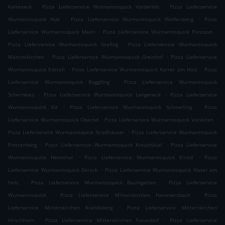
.
.
Kalteneck
Pizza Lieferservice Wurmannsquick Vorderloh
Pizza Lieferservice
.
.
Wurmannsquick Hub
Pizza Lieferservice Wurmannsquick Wolfersberg
Pizza
.
.
Lieferservice Wurmannsquick Meiln
Pizza Lieferservice Wurmannsquick Ponzaun
.
Pizza Lieferservice Wurmannsquick Grafing
Pizza Lieferservice Wurmannsquick
.
.
Martinskirchen
Pizza Lieferservice Wurmannsquick Greinhof
Pizza Lieferservice
.
.
Wurmannsquick Edstall
Pizza Lieferservice Wurmannsquick Karrer am Holz
Pizza
.
Lieferservice Wurmannsquick Rogglfing
Pizza Lieferservice Wurmannsquick
.
.
Scherrwies
Pizza Lieferservice Wurmannsquick Langeneck
Pizza Lieferservice
.
.
Wurmannsquick Ed
Pizza Lieferservice Wurmannsquick Schmelling
Pizza
.
.
Lieferservice Wurmannsquick Oberöd
Pizza Lieferservice Wurmannsquick Vorleiten
.
Pizza Lieferservice Wurmannsquick Straßhäuser
Pizza Lieferservice Wurmannsquick
.
.
Frotzenberg
Pizza Lieferservice Wurmannsquick Kreuzhäusl
Pizza Lieferservice
.
.
Wurmannsquick Hennthal
Pizza Lieferservice Wurmannsquick Einöd
Pizza
.
Lieferservice Wurmannsquick Dersch
Pizza Lieferservice Wurmannsquick Maier am
.
.
Holz
Pizza Lieferservice Wurmannsquick Baumgarten
Pizza Lieferservice
.
.
Wurmannsquick
Pizza Lieferservice Mitterskirchen Hammersbach
Pizza
.
Lieferservice Mitterskirchen Krandsberg
Pizza Lieferservice Mitterskirchen
.
.
Hirschhorn
Pizza Lieferservice Mitterskirchen Fraundorf
Pizza Lieferservice