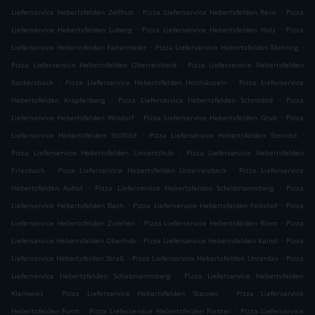
.
.
Lieferservice Hebertsfelden Zellhub
Pizza Lieferservice Hebertsfelden Reisl
Pizza
.
.
Lieferservice Hebertsfelden Luberg
Pizza Lieferservice Hebertsfelden Holz
Pizza
.
.
Lieferservice Hebertsfelden Faltermeier
Pizza Lieferservice Hebertsfelden Mehring
.
Pizza Lieferservice Hebertsfelden Oberreisbeck
Pizza Lieferservice Hebertsfelden
.
.
Rackersbach
Pizza Lieferservice Hebertsfelden Holzhäuseln
Pizza Lieferservice
.
.
Hebertsfelden Krapfenberg
Pizza Lieferservice Hebertsfelden Schmidöd
Pizza
.
.
Lieferservice Hebertsfelden Windorf
Pizza Lieferservice Hebertsfelden Grub
Pizza
.
.
Lieferservice Hebertsfelden Stößlöd
Pizza Lieferservice Hebertsfelden Sternöd
.
Pizza Lieferservice Hebertsfelden Linnertshub
Pizza Lieferservice Hebertsfelden
.
.
Prienbach
Pizza Lieferservice Hebertsfelden Unterreisbeck
Pizza Lieferservice
.
.
Hebertsfelden Auhof
Pizza Lieferservice Hebertsfelden Schildmannsberg
Pizza
.
.
Lieferservice Hebertsfelden Bach
Pizza Lieferservice Hebertsfelden Feitshof
Pizza
.
.
Lieferservice Hebertsfelden Zulehen
Pizza Lieferservice Hebertsfelden Riem
Pizza
.
.
Lieferservice Hebertsfelden Oberhub
Pizza Lieferservice Hebertsfelden Kainzl
Pizza
.
.
Lieferservice Hebertsfelden Straß
Pizza Lieferservice Hebertsfelden Unterdax
Pizza
.
Lieferservice Hebertsfelden Schabmannsberg
Pizza Lieferservice Hebertsfelden
.
.
Kleinwies
Pizza Lieferservice Hebertsfelden Starzen
Pizza Lieferservice
.
.
Hebertsfelden Furth
Pizza Lieferservice Hebertsfelden Forster
Pizza Lieferservice