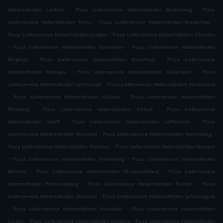
.
.
Hebertsfelden Lackner
Pizza Lieferservice Hebertsfelden Binderberg
Pizza
.
.
Lieferservice Hebertsfelden Ferlin
Pizza Lieferservice Hebertsfelden Niederhub
.
Pizza Lieferservice Hebertsfelden Linden
Pizza Lieferservice Hebertsfelden Oberdax
.
.
Pizza Lieferservice Hebertsfelden Forstlehen
Pizza Lieferservice Hebertsfelden
.
.
Burgholz
Pizza Lieferservice Hebertsfelden Kranzlhub
Pizza Lieferservice
.
.
Hebertsfelden Wenigau
Pizza Lieferservice Hebertsfelden Gollerbach
Pizza
.
Lieferservice Hebertsfelden Lerchstraß
Pizza Lieferservice Hebertsfelden Vorderhaid
.
.
Pizza Lieferservice Hebertsfelden Glatzöd
Pizza Lieferservice Hebertsfelden
.
.
Wimberg
Pizza Lieferservice Hebertsfelden Eklhub
Pizza Lieferservice
.
.
Hebertsfelden Sterfl
Pizza Lieferservice Hebertsfelden Löfflmühle
Pizza
.
.
Lieferservice Hebertsfelden Marchöd
Pizza Lieferservice Hebertsfelden Kaltenberg
.
Pizza Lieferservice Hebertsfelden Ponzaun
Pizza Lieferservice Hebertsfelden Stauern
.
.
Pizza Lieferservice Hebertsfelden Hinterburg
Pizza Lieferservice Hebertsfelden
.
.
Bernhof
Pizza Lieferservice Hebertsfelden Hinteraichberg
Pizza Lieferservice
.
.
Hebertsfelden Ponhardsberg
Pizza Lieferservice Hebertsfelden Platten
Pizza
.
Lieferservice Hebertsfelden Steinsöd
Pizza Lieferservice Hebertsfelden Schmalzgrub
.
.
Pizza Lieferservice Hebertsfelden Holzapfel
Pizza Lieferservice Hebertsfelden
.
.
Lacken
Pizza Lieferservice Hebertsfelden Käsberg
Pizza Lieferservice Hebertsfelden