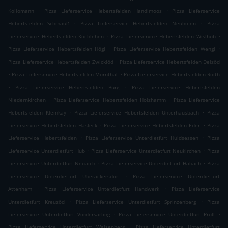
.
.
Kollomann
Pizza Lieferservice Hebertsfelden Handlmoos
Pizza Lieferservice
.
.
Hebertsfelden Schmauß
Pizza Lieferservice Hebertsfelden Neuhofen
Pizza
.
.
Lieferservice Hebertsfelden Kochlehen
Pizza Lieferservice Hebertsfelden Wislhub
.
.
Pizza Lieferservice Hebertsfelden Högl
Pizza Lieferservice Hebertsfelden Wengl
.
Pizza Lieferservice Hebertsfelden Zwicklöd
Pizza Lieferservice Hebertsfelden Delzöd
.
.
Pizza Lieferservice Hebertsfelden Mornthal
Pizza Lieferservice Hebertsfelden Roith
.
.
Pizza Lieferservice Hebertsfelden Burg
Pizza Lieferservice Hebertsfelden
.
.
Niedernkirchen
Pizza Lieferservice Hebertsfelden Holzhamm
Pizza Lieferservice
.
.
Hebertsfelden Kleinkay
Pizza Lieferservice Hebertsfelden Unterhausbach
Pizza
.
.
Lieferservice Hebertsfelden Hasleck
Pizza Lieferservice Hebertsfelden Eder
Pizza
.
.
Lieferservice Hebertsfelden
Pizza Lieferservice Unterdietfurt Huldsessen
Pizza
.
.
Lieferservice Unterdietfurt Hub
Pizza Lieferservice Unterdietfurt Neukirchen
Pizza
.
.
Lieferservice Unterdietfurt Neuaich
Pizza Lieferservice Unterdietfurt Habach
Pizza
.
Lieferservice Unterdietfurt Überackersdorf
Pizza Lieferservice Unterdietfurt
.
.
Attenham
Pizza Lieferservice Unterdietfurt Handwerk
Pizza Lieferservice
.
.
Unterdietfurt Kreuzöd
Pizza Lieferservice Unterdietfurt Sprinzenberg
Pizza
.
.
Lieferservice Unterdietfurt Vordersarling
Pizza Lieferservice Unterdietfurt Prüll
.
Pizza Lieferservice Unterdietfurt Waisenberg
Pizza Lieferservice Unterdietfurt