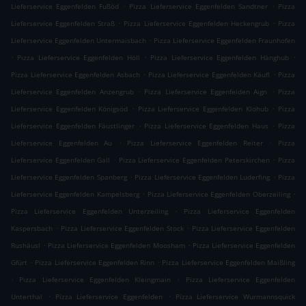
.
.
Lieferservice Eggenfelden Fußöd
Pizza Lieferservice Eggenfelden Sandtner
Pizza
.
.
Lieferservice Eggenfelden Straß
Pizza Lieferservice Eggenfelden Heckengrub
Pizza
.
Lieferservice Eggenfelden Untermaisbach
Pizza Lieferservice Eggenfelden Fraunhofen
.
.
.
Pizza Lieferservice Eggenfelden Höll
Pizza Lieferservice Eggenfelden Hänghub
.
.
Pizza Lieferservice Eggenfelden Asbach
Pizza Lieferservice Eggenfelden Käufl
Pizza
.
.
Lieferservice Eggenfelden Anzengrub
Pizza Lieferservice Eggenfelden Aign
Pizza
.
.
Lieferservice Eggenfelden Königsöd
Pizza Lieferservice Eggenfelden Klohub
Pizza
.
.
Lieferservice Eggenfelden Fäustlinger
Pizza Lieferservice Eggenfelden Haus
Pizza
.
.
Lieferservice Eggenfelden Au
Pizza Lieferservice Eggenfelden Reiter
Pizza
.
.
Lieferservice Eggenfelden Gall
Pizza Lieferservice Eggenfelden Peterskirchen
Pizza
.
.
Lieferservice Eggenfelden Spanberg
Pizza Lieferservice Eggenfelden Luderfing
Pizza
.
.
Lieferservice Eggenfelden Kampelsberg
Pizza Lieferservice Eggenfelden Oberzeiling
.
Pizza Lieferservice Eggenfelden Unterzeiling
Pizza Lieferservice Eggenfelden
.
.
Kaspersbach
Pizza Lieferservice Eggenfelden Stock
Pizza Lieferservice Eggenfelden
.
.
Rushäusl
Pizza Lieferservice Eggenfelden Moosham
Pizza Lieferservice Eggenfelden
.
.
Gfürt
Pizza Lieferservice Eggenfelden Rinn
Pizza Lieferservice Eggenfelden Maißling
.
.
Pizza Lieferservice Eggenfelden Kleingmain
Pizza Lieferservice Eggenfelden
.
.
Unterthal
Pizza Lieferservice Eggenfelden
Pizza Lieferservice Wurmannsquick