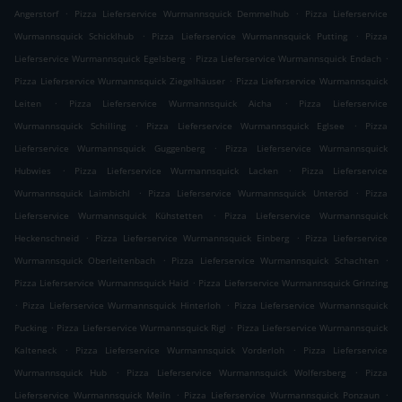
.
.
Angerstorf
Pizza Lieferservice Wurmannsquick Demmelhub
Pizza Lieferservice
.
.
Wurmannsquick Schicklhub
Pizza Lieferservice Wurmannsquick Putting
Pizza
.
.
Lieferservice Wurmannsquick Egelsberg
Pizza Lieferservice Wurmannsquick Endach
.
Pizza Lieferservice Wurmannsquick Ziegelhäuser
Pizza Lieferservice Wurmannsquick
.
.
Leiten
Pizza Lieferservice Wurmannsquick Aicha
Pizza Lieferservice
.
.
Wurmannsquick Schilling
Pizza Lieferservice Wurmannsquick Eglsee
Pizza
.
Lieferservice Wurmannsquick Guggenberg
Pizza Lieferservice Wurmannsquick
.
.
Hubwies
Pizza Lieferservice Wurmannsquick Lacken
Pizza Lieferservice
.
.
Wurmannsquick Laimbichl
Pizza Lieferservice Wurmannsquick Unteröd
Pizza
.
Lieferservice Wurmannsquick Kühstetten
Pizza Lieferservice Wurmannsquick
.
.
Heckenschneid
Pizza Lieferservice Wurmannsquick Einberg
Pizza Lieferservice
.
.
Wurmannsquick Oberleitenbach
Pizza Lieferservice Wurmannsquick Schachten
.
Pizza Lieferservice Wurmannsquick Haid
Pizza Lieferservice Wurmannsquick Grinzing
.
.
Pizza Lieferservice Wurmannsquick Hinterloh
Pizza Lieferservice Wurmannsquick
.
.
Pucking
Pizza Lieferservice Wurmannsquick Rigl
Pizza Lieferservice Wurmannsquick
.
.
Kalteneck
Pizza Lieferservice Wurmannsquick Vorderloh
Pizza Lieferservice
.
.
Wurmannsquick Hub
Pizza Lieferservice Wurmannsquick Wolfersberg
Pizza
.
.
Lieferservice Wurmannsquick Meiln
Pizza Lieferservice Wurmannsquick Ponzaun