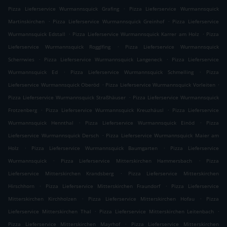
.
Pizza Lieferservice Wurmannsquick Grafing
Pizza Lieferservice Wurmannsquick
.
.
Martinskirchen
Pizza Lieferservice Wurmannsquick Greinhof
Pizza Lieferservice
.
.
Wurmannsquick Edstall
Pizza Lieferservice Wurmannsquick Karrer am Holz
Pizza
.
Lieferservice Wurmannsquick Rogglfing
Pizza Lieferservice Wurmannsquick
.
.
Scherrwies
Pizza Lieferservice Wurmannsquick Langeneck
Pizza Lieferservice
.
.
Wurmannsquick Ed
Pizza Lieferservice Wurmannsquick Schmelling
Pizza
.
.
Lieferservice Wurmannsquick Oberöd
Pizza Lieferservice Wurmannsquick Vorleiten
.
Pizza Lieferservice Wurmannsquick Straßhäuser
Pizza Lieferservice Wurmannsquick
.
.
Frotzenberg
Pizza Lieferservice Wurmannsquick Kreuzhäusl
Pizza Lieferservice
.
.
Wurmannsquick Hennthal
Pizza Lieferservice Wurmannsquick Einöd
Pizza
.
Lieferservice Wurmannsquick Dersch
Pizza Lieferservice Wurmannsquick Maier am
.
.
Holz
Pizza Lieferservice Wurmannsquick Baumgarten
Pizza Lieferservice
.
.
Wurmannsquick
Pizza Lieferservice Mitterskirchen Hammersbach
Pizza
.
Lieferservice Mitterskirchen Krandsberg
Pizza Lieferservice Mitterskirchen
.
.
Hirschhorn
Pizza Lieferservice Mitterskirchen Fraundorf
Pizza Lieferservice
.
.
Mitterskirchen Kirchholzen
Pizza Lieferservice Mitterskirchen Hofau
Pizza
.
.
Lieferservice Mitterskirchen Thal
Pizza Lieferservice Mitterskirchen Leitenbach
.
Pizza Lieferservice Mitterskirchen Mayrhof
Pizza Lieferservice Mitterskirchen