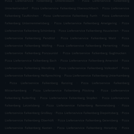
Pizza Lieferservice Falkenberg Untereisbach
Pizza Lieferservice Falkenberg
.
.
Unterkettendorf
Pizza Lieferservice Falkenberg Obereschlbach
Pizza Lieferservice
.
.
Falkenberg Taufkirchen
Pizza Lieferservice Falkenberg Furth
Pizza Lieferservice
.
.
Falkenberg Unterremmelsberg
Pizza Lieferservice Falkenberg Amelgering
Pizza
.
.
Lieferservice Falkenberg Schönberg
Pizza Lieferservice Falkenberg Hausleiten
Pizza
.
.
Lieferservice Falkenberg Pendlöd
Pizza Lieferservice Falkenberg Wald
Pizza
.
.
Lieferservice Falkenberg Wölfing
Pizza Lieferservice Falkenberg Perterting
Pizza
.
.
Lieferservice Falkenberg Ponzaunöd
Pizza Lieferservice Falkenberg Guglmucken
.
.
Pizza Lieferservice Falkenberg Bach
Pizza Lieferservice Falkenberg Amersöd
Pizza
.
.
Lieferservice Falkenberg Wendling
Pizza Lieferservice Falkenberg Volksdorf
Pizza
.
Lieferservice Falkenberg Heißprechting
Pizza Lieferservice Falkenberg Unterhamberg
.
.
Pizza Lieferservice Falkenberg Ranzing
Pizza Lieferservice Falkenberg
.
.
Mitterhamberg
Pizza Lieferservice Falkenberg Plöcking
Pizza Lieferservice
.
.
Falkenberg Ruderfing
Pizza Lieferservice Falkenberg Stopfen
Pizza Lieferservice
.
.
Falkenberg Latzelsberg
Pizza Lieferservice Falkenberg Remmelsberg
Pizza
.
.
Lieferservice Falkenberg Großkay
Pizza Lieferservice Falkenberg Diepoltsberg
Pizza
.
.
Lieferservice Falkenberg Oberhöft
Pizza Lieferservice Falkenberg Geiersberg
Pizza
.
.
Lieferservice Falkenberg Kasten
Pizza Lieferservice Falkenberg Horading
Pizza