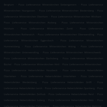
.
.
Bergham
Pizza Lieferservice Mitterskirchen Siebengattern
Pizza Lieferservice
.
.
Mitterskirchen Haargassen
Pizza Lieferservice Mitterskirchen Biedersberg
Pizza
.
.
Lieferservice Mitterskirchen Oberham
Pizza Lieferservice Mitterskirchen Winiham
.
Pizza Lieferservice Mitterskirchen Atzberg
Pizza Lieferservice Mitterskirchen
.
.
Holzham
Pizza Lieferservice Mitterskirchen Zankl
Pizza Lieferservice
.
.
Mitterskirchen Rotheneich
Pizza Lieferservice Mitterskirchen Oberwendling
Pizza
.
Lieferservice Mitterskirchen Eggersbach
Pizza Lieferservice Mitterskirchen
.
.
Hummelsberg
Pizza Lieferservice Mitterskirchen Arbing
Pizza Lieferservice
.
.
Mitterskirchen Unterwendling
Pizza Lieferservice Mitterskirchen Mitterschweib
.
Pizza Lieferservice Mitterskirchen Dachsberg
Pizza Lieferservice Mitterskirchen
.
.
.
Büchel
Pizza Lieferservice Mitterskirchen Hirtl
Pizza Lieferservice Mitterskirchen
.
Pizza Lieferservice Hebertsfelden Hausbeck
Pizza Lieferservice Hebertsfelden
.
.
Oberlehen
Pizza Lieferservice Hebertsfelden Unterlehen
Pizza Lieferservice
.
.
Hebertsfelden Weidelsberg
Pizza Lieferservice Hebertsfelden Griffl
Pizza
.
.
Lieferservice Hebertsfelden Lerch
Pizza Lieferservice Hebertsfelden Spanberg
Pizza
.
.
Lieferservice Hebertsfelden Zellhub
Pizza Lieferservice Hebertsfelden Reisl
Pizza
.
.
Lieferservice Hebertsfelden Luberg
Pizza Lieferservice Hebertsfelden Holz
Pizza
.
.
Lieferservice Hebertsfelden Faltermeier
Pizza Lieferservice Hebertsfelden Mehring