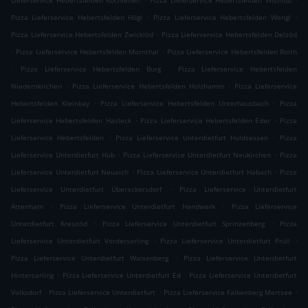
Lieferservice Hebertsfelden Kochlehen
Pizza Lieferservice Hebertsfelden Wislhub
.
.
Pizza Lieferservice Hebertsfelden Högl
Pizza Lieferservice Hebertsfelden Wengl
.
Pizza Lieferservice Hebertsfelden Zwicklöd
Pizza Lieferservice Hebertsfelden Delzöd
.
.
Pizza Lieferservice Hebertsfelden Mornthal
Pizza Lieferservice Hebertsfelden Roith
.
.
Pizza Lieferservice Hebertsfelden Burg
Pizza Lieferservice Hebertsfelden
.
.
Niedernkirchen
Pizza Lieferservice Hebertsfelden Holzhamm
Pizza Lieferservice
.
.
Hebertsfelden Kleinkay
Pizza Lieferservice Hebertsfelden Unterhausbach
Pizza
.
.
Lieferservice Hebertsfelden Hasleck
Pizza Lieferservice Hebertsfelden Eder
Pizza
.
.
Lieferservice Hebertsfelden
Pizza Lieferservice Unterdietfurt Huldsessen
Pizza
.
.
Lieferservice Unterdietfurt Hub
Pizza Lieferservice Unterdietfurt Neukirchen
Pizza
.
.
Lieferservice Unterdietfurt Neuaich
Pizza Lieferservice Unterdietfurt Habach
Pizza
.
Lieferservice Unterdietfurt Überackersdorf
Pizza Lieferservice Unterdietfurt
.
.
Attenham
Pizza Lieferservice Unterdietfurt Handwerk
Pizza Lieferservice
.
.
Unterdietfurt Kreuzöd
Pizza Lieferservice Unterdietfurt Sprinzenberg
Pizza
.
.
Lieferservice Unterdietfurt Vordersarling
Pizza Lieferservice Unterdietfurt Prüll
.
Pizza Lieferservice Unterdietfurt Waisenberg
Pizza Lieferservice Unterdietfurt
.
.
Hintersarling
Pizza Lieferservice Unterdietfurt Ed
Pizza Lieferservice Unterdietfurt
.
.
.
Volksdorf
Pizza Lieferservice Unterdietfurt
Pizza Lieferservice Falkenberg Mertsee
.