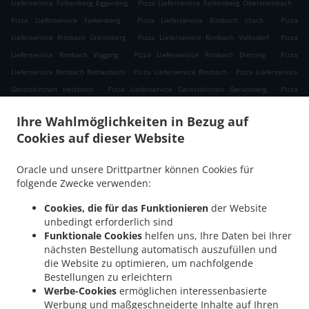
.
.
Lieferservice Falkenberg Eggerding
Pizza Lieferservice Falkenberg Obersteinbach
.
.
Pizza Lieferservice Falkenberg
Pizza Lieferservice Rimbach Irlach
Pizza
.
.
Lieferservice Rimbach Greinsberg
Pizza Lieferservice Rimbach Volksdorf
Pizza
.
.
Lieferservice Rimbach Vogging
Pizza Lieferservice Rimbach Dietring
Pizza
.
.
Lieferservice Rimbach Rattenbach
Pizza Lieferservice Rimbach
Pizza Lieferservice
.
.
Geratskirchen Heizbach
Pizza Lieferservice Geratskirchen Geratsberg
Pizza
.
Lieferservice Geratskirchen Großeggenberg
Pizza Lieferservice Geratskirchen
Ihre Wahlmöglichkeiten in Bezug auf
.
.
Braunsberg
Pizza Lieferservice Geratskirchen Ohnatsberg
Pizza Lieferservice
Cookies auf dieser Website
.
.
Geratskirchen Kleineggenberg
Pizza Lieferservice Geratskirchen Überackersdorf
.
Pizza Lieferservice Geratskirchen Schachten
Pizza Lieferservice Geratskirchen
Oracle und unsere Drittpartner können Cookies für
.
.
Garten
Pizza Lieferservice Geratskirchen Asenkerschbaum
Pizza Lieferservice
folgende Zwecke verwenden:
.
.
Geratskirchen Feuchtgrub
Pizza Lieferservice Geratskirchen Hermannsreut
Pizza
Cookies, die für das Funktionieren
der Website
.
.
Lieferservice Geratskirchen Haneck
Pizza Lieferservice Geratskirchen
Pizza
unbedingt erforderlich sind
.
.
Lieferservice Pleiskirchen Neuerding
Pizza Lieferservice Pleiskirchen Altsberg
Pizza
Funktionale Cookies
helfen uns, Ihre Daten bei Ihrer
.
.
Lieferservice Pleiskirchen Laibeng
Pizza Lieferservice Pleiskirchen Ruhnstetten
nächsten Bestellung automatisch auszufüllen und
.
.
die Website zu optimieren, um nachfolgende
Pizza Lieferservice Pleiskirchen Furth
Pizza Lieferservice Pleiskirchen Willhartsberg
Bestellungen zu erleichtern
.
.
Pizza Lieferservice Pleiskirchen Wilhartsberg
Pizza Lieferservice Pleiskirchen Walln
Werbe-Cookies
ermöglichen interessenbasierte
.
.
Pizza Lieferservice Pleiskirchen Wolfsgrub
Pizza Lieferservice Pleiskirchen
Pizza
Werbung und maßgeschneiderte Inhalte auf Ihren