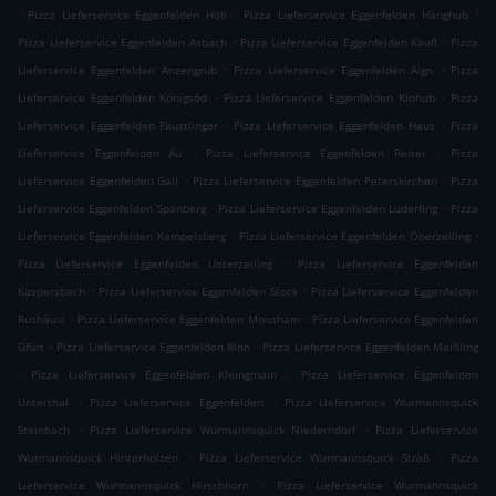
.
.
.
Pizza Lieferservice Eggenfelden Höll
Pizza Lieferservice Eggenfelden Hänghub
.
.
Pizza Lieferservice Eggenfelden Asbach
Pizza Lieferservice Eggenfelden Käufl
Pizza
.
.
Lieferservice Eggenfelden Anzengrub
Pizza Lieferservice Eggenfelden Aign
Pizza
.
.
Lieferservice Eggenfelden Königsöd
Pizza Lieferservice Eggenfelden Klohub
Pizza
.
.
Lieferservice Eggenfelden Fäustlinger
Pizza Lieferservice Eggenfelden Haus
Pizza
.
.
Lieferservice Eggenfelden Au
Pizza Lieferservice Eggenfelden Reiter
Pizza
.
.
Lieferservice Eggenfelden Gall
Pizza Lieferservice Eggenfelden Peterskirchen
Pizza
.
.
Lieferservice Eggenfelden Spanberg
Pizza Lieferservice Eggenfelden Luderfing
Pizza
.
.
Lieferservice Eggenfelden Kampelsberg
Pizza Lieferservice Eggenfelden Oberzeiling
.
Pizza Lieferservice Eggenfelden Unterzeiling
Pizza Lieferservice Eggenfelden
.
.
Kaspersbach
Pizza Lieferservice Eggenfelden Stock
Pizza Lieferservice Eggenfelden
.
.
Rushäusl
Pizza Lieferservice Eggenfelden Moosham
Pizza Lieferservice Eggenfelden
.
.
Gfürt
Pizza Lieferservice Eggenfelden Rinn
Pizza Lieferservice Eggenfelden Maißling
.
.
Pizza Lieferservice Eggenfelden Kleingmain
Pizza Lieferservice Eggenfelden
.
.
Unterthal
Pizza Lieferservice Eggenfelden
Pizza Lieferservice Wurmannsquick
.
.
Steinbach
Pizza Lieferservice Wurmannsquick Niederndorf
Pizza Lieferservice
.
.
Wurmannsquick Hinterholzen
Pizza Lieferservice Wurmannsquick Straß
Pizza
.
Lieferservice Wurmannsquick Hirschhorn
Pizza Lieferservice Wurmannsquick