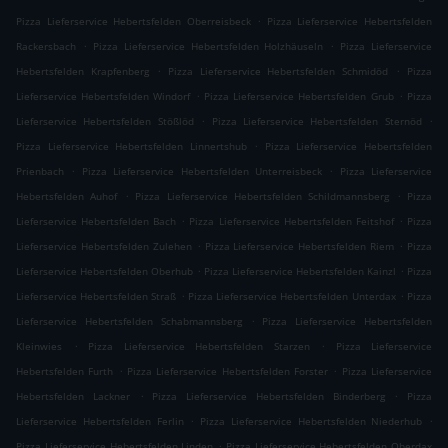
.
Pizza Lieferservice Hebertsfelden Oberreisbeck
Pizza Lieferservice Hebertsfelden
.
.
Rackersbach
Pizza Lieferservice Hebertsfelden Holzhäuseln
Pizza Lieferservice
.
.
Hebertsfelden Krapfenberg
Pizza Lieferservice Hebertsfelden Schmidöd
Pizza
.
.
Lieferservice Hebertsfelden Windorf
Pizza Lieferservice Hebertsfelden Grub
Pizza
.
.
Lieferservice Hebertsfelden Stößlöd
Pizza Lieferservice Hebertsfelden Sternöd
.
Pizza Lieferservice Hebertsfelden Linnertshub
Pizza Lieferservice Hebertsfelden
.
.
Prienbach
Pizza Lieferservice Hebertsfelden Unterreisbeck
Pizza Lieferservice
.
.
Hebertsfelden Auhof
Pizza Lieferservice Hebertsfelden Schildmannsberg
Pizza
.
.
Lieferservice Hebertsfelden Bach
Pizza Lieferservice Hebertsfelden Feitshof
Pizza
.
.
Lieferservice Hebertsfelden Zulehen
Pizza Lieferservice Hebertsfelden Riem
Pizza
.
.
Lieferservice Hebertsfelden Oberhub
Pizza Lieferservice Hebertsfelden Kainzl
Pizza
.
.
Lieferservice Hebertsfelden Straß
Pizza Lieferservice Hebertsfelden Unterdax
Pizza
.
Lieferservice Hebertsfelden Schabmannsberg
Pizza Lieferservice Hebertsfelden
.
.
Kleinwies
Pizza Lieferservice Hebertsfelden Starzen
Pizza Lieferservice
.
.
Hebertsfelden Furth
Pizza Lieferservice Hebertsfelden Forster
Pizza Lieferservice
.
.
Hebertsfelden Lackner
Pizza Lieferservice Hebertsfelden Binderberg
Pizza
.
.
Lieferservice Hebertsfelden Ferlin
Pizza Lieferservice Hebertsfelden Niederhub
.
Pizza Lieferservice Hebertsfelden Linden
Pizza Lieferservice Hebertsfelden Oberdax