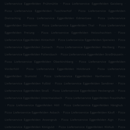
.
.
Lieferservice Eggenfelden Prühmühle
Pizza Lieferservice Eggenfelden Gaisberg
.
Pizza Lieferservice Eggenfelden Taschnerhof
Pizza Lieferservice Eggenfelden
.
.
Dietraching
Pizza Lieferservice Eggenfelden Edmertsee
Pizza Lieferservice
.
.
Eggenfelden Dürrwimm
Pizza Lieferservice Eggenfelden Thal
Pizza Lieferservice
.
.
Eggenfelden Freiung
Pizza Lieferservice Eggenfelden Holzschachten
Pizza
.
.
Lieferservice Eggenfelden Hinterhöll
Pizza Lieferservice Eggenfelden Sperwies
Pizza
.
.
Lieferservice Eggenfelden Zainach
Pizza Lieferservice Eggenfelden Weilberg
Pizza
.
.
Lieferservice Eggenfelden Pollersbach
Pizza Lieferservice Eggenfelden Straßhäuseln
.
Pizza Lieferservice Eggenfelden Oberkirchberg
Pizza Lieferservice Eggenfelden
.
.
Vorderhöll
Pizza Lieferservice Eggenfelden Holzbruck
Pizza Lieferservice
.
.
Eggenfelden Stumsöd
Pizza Lieferservice Eggenfelden Hartlwimm
Pizza
.
.
Lieferservice Eggenfelden Fußöd
Pizza Lieferservice Eggenfelden Sandtner
Pizza
.
.
Lieferservice Eggenfelden Straß
Pizza Lieferservice Eggenfelden Heckengrub
Pizza
.
Lieferservice Eggenfelden Untermaisbach
Pizza Lieferservice Eggenfelden Fraunhofen
.
.
.
Pizza Lieferservice Eggenfelden Höll
Pizza Lieferservice Eggenfelden Hänghub
.
.
Pizza Lieferservice Eggenfelden Asbach
Pizza Lieferservice Eggenfelden Käufl
Pizza
.
.
Lieferservice Eggenfelden Anzengrub
Pizza Lieferservice Eggenfelden Aign
Pizza
.
.
Lieferservice Eggenfelden Königsöd
Pizza Lieferservice Eggenfelden Klohub
Pizza