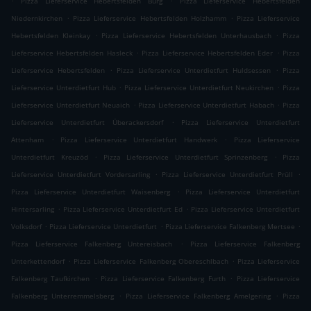
Pizza Lieferservice Hebertsfelden Burg
Pizza Lieferservice Hebertsfelden
.
.
Niedernkirchen
Pizza Lieferservice Hebertsfelden Holzhamm
Pizza Lieferservice
.
.
Hebertsfelden Kleinkay
Pizza Lieferservice Hebertsfelden Unterhausbach
Pizza
.
.
Lieferservice Hebertsfelden Hasleck
Pizza Lieferservice Hebertsfelden Eder
Pizza
.
.
Lieferservice Hebertsfelden
Pizza Lieferservice Unterdietfurt Huldsessen
Pizza
.
.
Lieferservice Unterdietfurt Hub
Pizza Lieferservice Unterdietfurt Neukirchen
Pizza
.
.
Lieferservice Unterdietfurt Neuaich
Pizza Lieferservice Unterdietfurt Habach
Pizza
.
Lieferservice Unterdietfurt Überackersdorf
Pizza Lieferservice Unterdietfurt
.
.
Attenham
Pizza Lieferservice Unterdietfurt Handwerk
Pizza Lieferservice
.
.
Unterdietfurt Kreuzöd
Pizza Lieferservice Unterdietfurt Sprinzenberg
Pizza
.
.
Lieferservice Unterdietfurt Vordersarling
Pizza Lieferservice Unterdietfurt Prüll
.
Pizza Lieferservice Unterdietfurt Waisenberg
Pizza Lieferservice Unterdietfurt
.
.
Hintersarling
Pizza Lieferservice Unterdietfurt Ed
Pizza Lieferservice Unterdietfurt
.
.
.
Volksdorf
Pizza Lieferservice Unterdietfurt
Pizza Lieferservice Falkenberg Mertsee
.
Pizza Lieferservice Falkenberg Untereisbach
Pizza Lieferservice Falkenberg
.
.
Unterkettendorf
Pizza Lieferservice Falkenberg Obereschlbach
Pizza Lieferservice
.
.
Falkenberg Taufkirchen
Pizza Lieferservice Falkenberg Furth
Pizza Lieferservice
.
.
Falkenberg Unterremmelsberg
Pizza Lieferservice Falkenberg Amelgering
Pizza