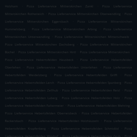
.
.
Holzham
Pizza Lieferservice Mitterskirchen Zankl
Pizza Lieferservice
.
.
Mitterskirchen Rotheneich
Pizza Lieferservice Mitterskirchen Oberwendling
Pizza
.
Lieferservice Mitterskirchen Eggersbach
Pizza Lieferservice Mitterskirchen
.
.
Hummelsberg
Pizza Lieferservice Mitterskirchen Arbing
Pizza Lieferservice
.
.
Mitterskirchen Unterwendling
Pizza Lieferservice Mitterskirchen Mitterschweib
.
Pizza Lieferservice Mitterskirchen Dachsberg
Pizza Lieferservice Mitterskirchen
.
.
.
Büchel
Pizza Lieferservice Mitterskirchen Hirtl
Pizza Lieferservice Mitterskirchen
.
Pizza Lieferservice Hebertsfelden Hausbeck
Pizza Lieferservice Hebertsfelden
.
.
Oberlehen
Pizza Lieferservice Hebertsfelden Unterlehen
Pizza Lieferservice
.
.
Hebertsfelden Weidelsberg
Pizza Lieferservice Hebertsfelden Griffl
Pizza
.
.
Lieferservice Hebertsfelden Lerch
Pizza Lieferservice Hebertsfelden Spanberg
Pizza
.
.
Lieferservice Hebertsfelden Zellhub
Pizza Lieferservice Hebertsfelden Reisl
Pizza
.
.
Lieferservice Hebertsfelden Luberg
Pizza Lieferservice Hebertsfelden Holz
Pizza
.
.
Lieferservice Hebertsfelden Faltermeier
Pizza Lieferservice Hebertsfelden Mehring
.
Pizza Lieferservice Hebertsfelden Oberreisbeck
Pizza Lieferservice Hebertsfelden
.
.
Rackersbach
Pizza Lieferservice Hebertsfelden Holzhäuseln
Pizza Lieferservice
.
.
Hebertsfelden Krapfenberg
Pizza Lieferservice Hebertsfelden Schmidöd
Pizza
.
.
Lieferservice Hebertsfelden Windorf
Pizza Lieferservice Hebertsfelden Grub
Pizza