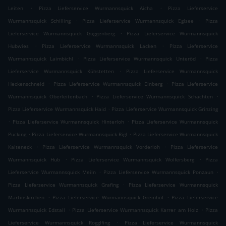
.
.
Leiten
Pizza Lieferservice Wurmannsquick Aicha
Pizza Lieferservice
.
.
Wurmannsquick Schilling
Pizza Lieferservice Wurmannsquick Eglsee
Pizza
.
Lieferservice Wurmannsquick Guggenberg
Pizza Lieferservice Wurmannsquick
.
.
Hubwies
Pizza Lieferservice Wurmannsquick Lacken
Pizza Lieferservice
.
.
Wurmannsquick Laimbichl
Pizza Lieferservice Wurmannsquick Unteröd
Pizza
.
Lieferservice Wurmannsquick Kühstetten
Pizza Lieferservice Wurmannsquick
.
.
Heckenschneid
Pizza Lieferservice Wurmannsquick Einberg
Pizza Lieferservice
.
.
Wurmannsquick Oberleitenbach
Pizza Lieferservice Wurmannsquick Schachten
.
Pizza Lieferservice Wurmannsquick Haid
Pizza Lieferservice Wurmannsquick Grinzing
.
.
Pizza Lieferservice Wurmannsquick Hinterloh
Pizza Lieferservice Wurmannsquick
.
.
Pucking
Pizza Lieferservice Wurmannsquick Rigl
Pizza Lieferservice Wurmannsquick
.
.
Kalteneck
Pizza Lieferservice Wurmannsquick Vorderloh
Pizza Lieferservice
.
.
Wurmannsquick Hub
Pizza Lieferservice Wurmannsquick Wolfersberg
Pizza
.
.
Lieferservice Wurmannsquick Meiln
Pizza Lieferservice Wurmannsquick Ponzaun
.
Pizza Lieferservice Wurmannsquick Grafing
Pizza Lieferservice Wurmannsquick
.
.
Martinskirchen
Pizza Lieferservice Wurmannsquick Greinhof
Pizza Lieferservice
.
.
Wurmannsquick Edstall
Pizza Lieferservice Wurmannsquick Karrer am Holz
Pizza
.
Lieferservice Wurmannsquick Rogglfing
Pizza Lieferservice Wurmannsquick