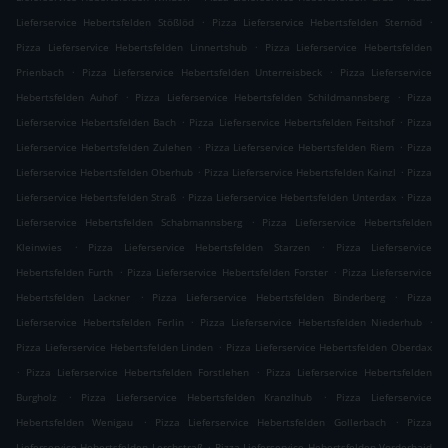
.
.
Lieferservice Hebertsfelden Stößlöd
Pizza Lieferservice Hebertsfelden Sternöd
.
Pizza Lieferservice Hebertsfelden Linnertshub
Pizza Lieferservice Hebertsfelden
.
.
Prienbach
Pizza Lieferservice Hebertsfelden Unterreisbeck
Pizza Lieferservice
.
.
Hebertsfelden Auhof
Pizza Lieferservice Hebertsfelden Schildmannsberg
Pizza
.
.
Lieferservice Hebertsfelden Bach
Pizza Lieferservice Hebertsfelden Feitshof
Pizza
.
.
Lieferservice Hebertsfelden Zulehen
Pizza Lieferservice Hebertsfelden Riem
Pizza
.
.
Lieferservice Hebertsfelden Oberhub
Pizza Lieferservice Hebertsfelden Kainzl
Pizza
.
.
Lieferservice Hebertsfelden Straß
Pizza Lieferservice Hebertsfelden Unterdax
Pizza
.
Lieferservice Hebertsfelden Schabmannsberg
Pizza Lieferservice Hebertsfelden
.
.
Kleinwies
Pizza Lieferservice Hebertsfelden Starzen
Pizza Lieferservice
.
.
Hebertsfelden Furth
Pizza Lieferservice Hebertsfelden Forster
Pizza Lieferservice
.
.
Hebertsfelden Lackner
Pizza Lieferservice Hebertsfelden Binderberg
Pizza
.
.
Lieferservice Hebertsfelden Ferlin
Pizza Lieferservice Hebertsfelden Niederhub
.
Pizza Lieferservice Hebertsfelden Linden
Pizza Lieferservice Hebertsfelden Oberdax
.
.
Pizza Lieferservice Hebertsfelden Forstlehen
Pizza Lieferservice Hebertsfelden
.
.
Burgholz
Pizza Lieferservice Hebertsfelden Kranzlhub
Pizza Lieferservice
.
.
Hebertsfelden Wenigau
Pizza Lieferservice Hebertsfelden Gollerbach
Pizza
.
Lieferservice Hebertsfelden Lerchstraß
Pizza Lieferservice Hebertsfelden Vorderhaid