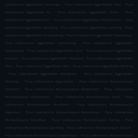
.
.
Lieferservice Eggenfelden Fäustlinger
Pizza Lieferservice Eggenfelden Haus
Pizza
.
.
Lieferservice Eggenfelden Au
Pizza Lieferservice Eggenfelden Reiter
Pizza
.
.
Lieferservice Eggenfelden Gall
Pizza Lieferservice Eggenfelden Peterskirchen
Pizza
.
.
Lieferservice Eggenfelden Spanberg
Pizza Lieferservice Eggenfelden Luderfing
Pizza
.
.
Lieferservice Eggenfelden Kampelsberg
Pizza Lieferservice Eggenfelden Oberzeiling
.
Pizza Lieferservice Eggenfelden Unterzeiling
Pizza Lieferservice Eggenfelden
.
.
Kaspersbach
Pizza Lieferservice Eggenfelden Stock
Pizza Lieferservice Eggenfelden
.
.
Rushäusl
Pizza Lieferservice Eggenfelden Moosham
Pizza Lieferservice Eggenfelden
.
.
Gfürt
Pizza Lieferservice Eggenfelden Rinn
Pizza Lieferservice Eggenfelden Maißling
.
.
Pizza Lieferservice Eggenfelden Kleingmain
Pizza Lieferservice Eggenfelden
.
.
Unterthal
Pizza Lieferservice Eggenfelden
Pizza Lieferservice Wurmannsquick
.
.
Steinbach
Pizza Lieferservice Wurmannsquick Niederndorf
Pizza Lieferservice
.
.
Wurmannsquick Hinterholzen
Pizza Lieferservice Wurmannsquick Straß
Pizza
.
Lieferservice Wurmannsquick Hirschhorn
Pizza Lieferservice Wurmannsquick
.
.
Angerstorf
Pizza Lieferservice Wurmannsquick Demmelhub
Pizza Lieferservice
.
.
Wurmannsquick Schicklhub
Pizza Lieferservice Wurmannsquick Putting
Pizza
.
.
Lieferservice Wurmannsquick Egelsberg
Pizza Lieferservice Wurmannsquick Endach
.
Pizza Lieferservice Wurmannsquick Ziegelhäuser
Pizza Lieferservice Wurmannsquick