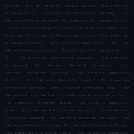
.
.
Scherrwies
Pizza Lieferservice Wurmannsquick Langeneck
Pizza Lieferservice
.
.
Wurmannsquick Ed
Pizza Lieferservice Wurmannsquick Schmelling
Pizza
.
.
Lieferservice Wurmannsquick Oberöd
Pizza Lieferservice Wurmannsquick Vorleiten
.
Pizza Lieferservice Wurmannsquick Straßhäuser
Pizza Lieferservice Wurmannsquick
.
.
Frotzenberg
Pizza Lieferservice Wurmannsquick Kreuzhäusl
Pizza Lieferservice
.
.
Wurmannsquick Hennthal
Pizza Lieferservice Wurmannsquick Einöd
Pizza
.
Lieferservice Wurmannsquick Dersch
Pizza Lieferservice Wurmannsquick Maier am
.
.
Holz
Pizza Lieferservice Wurmannsquick Baumgarten
Pizza Lieferservice
.
.
Wurmannsquick
Pizza Lieferservice Mitterskirchen Hammersbach
Pizza
.
Lieferservice Mitterskirchen Krandsberg
Pizza Lieferservice Mitterskirchen
.
.
Hirschhorn
Pizza Lieferservice Mitterskirchen Fraundorf
Pizza Lieferservice
.
.
Mitterskirchen Kirchholzen
Pizza Lieferservice Mitterskirchen Hofau
Pizza
.
.
Lieferservice Mitterskirchen Thal
Pizza Lieferservice Mitterskirchen Leitenbach
.
Pizza Lieferservice Mitterskirchen Mayrhof
Pizza Lieferservice Mitterskirchen
.
.
Bergham
Pizza Lieferservice Mitterskirchen Siebengattern
Pizza Lieferservice
.
.
Mitterskirchen Haargassen
Pizza Lieferservice Mitterskirchen Biedersberg
Pizza
.
.
Lieferservice Mitterskirchen Oberham
Pizza Lieferservice Mitterskirchen Winiham
.
Pizza Lieferservice Mitterskirchen Atzberg
Pizza Lieferservice Mitterskirchen