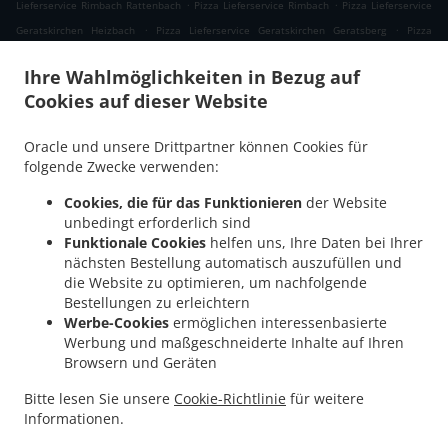
.
.
Lieferservice Rimbach Rattenbach
Pizza Lieferservice Rimbach
Pizza Lieferservice
.
.
Geratskirchen Heizbach
Pizza Lieferservice Geratskirchen Geratsberg
Pizza
.
Lieferservice Geratskirchen Großeggenberg
Pizza Lieferservice Geratskirchen
Ihre Wahlmöglichkeiten in Bezug auf
.
.
Braunsberg
Pizza Lieferservice Geratskirchen Ohnatsberg
Pizza Lieferservice
Cookies auf dieser Website
.
.
Geratskirchen Kleineggenberg
Pizza Lieferservice Geratskirchen Überackersdorf
.
Pizza Lieferservice Geratskirchen Schachten
Pizza Lieferservice Geratskirchen
Oracle und unsere Drittpartner können Cookies für
.
.
Garten
Pizza Lieferservice Geratskirchen Asenkerschbaum
Pizza Lieferservice
folgende Zwecke verwenden:
.
.
Geratskirchen Feuchtgrub
Pizza Lieferservice Geratskirchen Hermannsreut
Pizza
Cookies, die für das Funktionieren
der Website
.
.
Lieferservice Geratskirchen Haneck
Pizza Lieferservice Geratskirchen
Pizza
unbedingt erforderlich sind
.
.
Lieferservice Pleiskirchen Neuerding
Pizza Lieferservice Pleiskirchen Altsberg
Pizza
Funktionale Cookies
helfen uns, Ihre Daten bei Ihrer
.
.
Lieferservice Pleiskirchen Laibeng
Pizza Lieferservice Pleiskirchen Ruhnstetten
nächsten Bestellung automatisch auszufüllen und
.
.
Pizza Lieferservice Pleiskirchen Furth
die Website zu optimieren, um nachfolgende
Pizza Lieferservice Pleiskirchen Willhartsberg
Bestellungen zu erleichtern
.
.
Pizza Lieferservice Pleiskirchen Wilhartsberg
Pizza Lieferservice Pleiskirchen Walln
Werbe-Cookies
ermöglichen interessenbasierte
.
.
Pizza Lieferservice Pleiskirchen Wolfsgrub
Pizza Lieferservice Pleiskirchen
Pizza
Werbung und maßgeschneiderte Inhalte auf Ihren
.
.
Lieferservice Postmünster Neuhofen
Pizza Lieferservice Postmünster
Pizza
Browsern und Geräten
.
.
Lieferservice Schönau Unterhöft
Pizza Lieferservice Schönau
Pizza Lieferservice
Bitte lesen Sie unsere
Cookie-Richtlinie
für weitere
.
.
Reischach Arbing
Pizza Lieferservice Reischach Stockwimm
Pizza Lieferservice
Informationen.
.
.
.
.
Reischach
Pasta Lieferservice
Salate Lieferservice
Kaffee Lieferservice
Essen