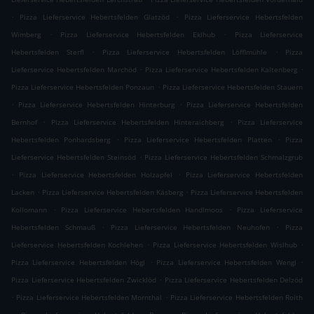
.
.
Pizza Lieferservice Hebertsfelden Glatzöd
Pizza Lieferservice Hebertsfelden
.
.
Wimberg
Pizza Lieferservice Hebertsfelden Eklhub
Pizza Lieferservice
.
.
Hebertsfelden Sterfl
Pizza Lieferservice Hebertsfelden Löfflmühle
Pizza
.
.
Lieferservice Hebertsfelden Marchöd
Pizza Lieferservice Hebertsfelden Kaltenberg
.
Pizza Lieferservice Hebertsfelden Ponzaun
Pizza Lieferservice Hebertsfelden Stauern
.
.
Pizza Lieferservice Hebertsfelden Hinterburg
Pizza Lieferservice Hebertsfelden
.
.
Bernhof
Pizza Lieferservice Hebertsfelden Hinteraichberg
Pizza Lieferservice
.
.
Hebertsfelden Ponhardsberg
Pizza Lieferservice Hebertsfelden Platten
Pizza
.
Lieferservice Hebertsfelden Steinsöd
Pizza Lieferservice Hebertsfelden Schmalzgrub
.
.
Pizza Lieferservice Hebertsfelden Holzapfel
Pizza Lieferservice Hebertsfelden
.
.
Lacken
Pizza Lieferservice Hebertsfelden Käsberg
Pizza Lieferservice Hebertsfelden
.
.
Kollomann
Pizza Lieferservice Hebertsfelden Handlmoos
Pizza Lieferservice
.
.
Hebertsfelden Schmauß
Pizza Lieferservice Hebertsfelden Neuhofen
Pizza
.
.
Lieferservice Hebertsfelden Kochlehen
Pizza Lieferservice Hebertsfelden Wislhub
.
.
Pizza Lieferservice Hebertsfelden Högl
Pizza Lieferservice Hebertsfelden Wengl
.
Pizza Lieferservice Hebertsfelden Zwicklöd
Pizza Lieferservice Hebertsfelden Delzöd
.
.
Pizza Lieferservice Hebertsfelden Mornthal
Pizza Lieferservice Hebertsfelden Roith
.
.