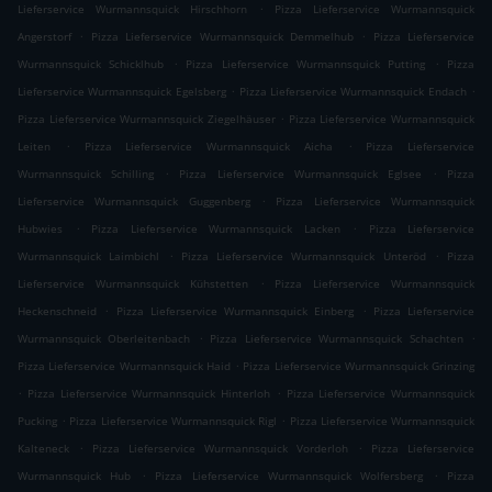
.
Lieferservice Wurmannsquick Hirschhorn
Pizza Lieferservice Wurmannsquick
.
.
Angerstorf
Pizza Lieferservice Wurmannsquick Demmelhub
Pizza Lieferservice
.
.
Wurmannsquick Schicklhub
Pizza Lieferservice Wurmannsquick Putting
Pizza
.
.
Lieferservice Wurmannsquick Egelsberg
Pizza Lieferservice Wurmannsquick Endach
.
Pizza Lieferservice Wurmannsquick Ziegelhäuser
Pizza Lieferservice Wurmannsquick
.
.
Leiten
Pizza Lieferservice Wurmannsquick Aicha
Pizza Lieferservice
.
.
Wurmannsquick Schilling
Pizza Lieferservice Wurmannsquick Eglsee
Pizza
.
Lieferservice Wurmannsquick Guggenberg
Pizza Lieferservice Wurmannsquick
.
.
Hubwies
Pizza Lieferservice Wurmannsquick Lacken
Pizza Lieferservice
.
.
Wurmannsquick Laimbichl
Pizza Lieferservice Wurmannsquick Unteröd
Pizza
.
Lieferservice Wurmannsquick Kühstetten
Pizza Lieferservice Wurmannsquick
.
.
Heckenschneid
Pizza Lieferservice Wurmannsquick Einberg
Pizza Lieferservice
.
.
Wurmannsquick Oberleitenbach
Pizza Lieferservice Wurmannsquick Schachten
.
Pizza Lieferservice Wurmannsquick Haid
Pizza Lieferservice Wurmannsquick Grinzing
.
.
Pizza Lieferservice Wurmannsquick Hinterloh
Pizza Lieferservice Wurmannsquick
.
.
Pucking
Pizza Lieferservice Wurmannsquick Rigl
Pizza Lieferservice Wurmannsquick
.
.
Kalteneck
Pizza Lieferservice Wurmannsquick Vorderloh
Pizza Lieferservice
.
.
Wurmannsquick Hub
Pizza Lieferservice Wurmannsquick Wolfersberg
Pizza