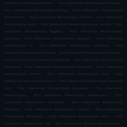
.
.
Lieferservice Wurmannsquick Meiln
Pizza Lieferservice Wurmannsquick Ponzaun
.
Pizza Lieferservice Wurmannsquick Grafing
Pizza Lieferservice Wurmannsquick
.
.
Martinskirchen
Pizza Lieferservice Wurmannsquick Greinhof
Pizza Lieferservice
.
.
Wurmannsquick Edstall
Pizza Lieferservice Wurmannsquick Karrer am Holz
Pizza
.
Lieferservice Wurmannsquick Rogglfing
Pizza Lieferservice Wurmannsquick
.
.
Scherrwies
Pizza Lieferservice Wurmannsquick Langeneck
Pizza Lieferservice
.
.
Wurmannsquick Ed
Pizza Lieferservice Wurmannsquick Schmelling
Pizza
.
.
Lieferservice Wurmannsquick Oberöd
Pizza Lieferservice Wurmannsquick Vorleiten
.
Pizza Lieferservice Wurmannsquick Straßhäuser
Pizza Lieferservice Wurmannsquick
.
.
Frotzenberg
Pizza Lieferservice Wurmannsquick Kreuzhäusl
Pizza Lieferservice
.
.
Wurmannsquick Hennthal
Pizza Lieferservice Wurmannsquick Einöd
Pizza
.
Lieferservice Wurmannsquick Dersch
Pizza Lieferservice Wurmannsquick Maier am
.
.
Holz
Pizza Lieferservice Wurmannsquick Baumgarten
Pizza Lieferservice
.
.
Wurmannsquick
Pizza Lieferservice Mitterskirchen Hammersbach
Pizza
.
Lieferservice Mitterskirchen Krandsberg
Pizza Lieferservice Mitterskirchen
.
.
Hirschhorn
Pizza Lieferservice Mitterskirchen Fraundorf
Pizza Lieferservice
.
.
Mitterskirchen Kirchholzen
Pizza Lieferservice Mitterskirchen Hofau
Pizza
.
.
Lieferservice Mitterskirchen Thal
Pizza Lieferservice Mitterskirchen Leitenbach