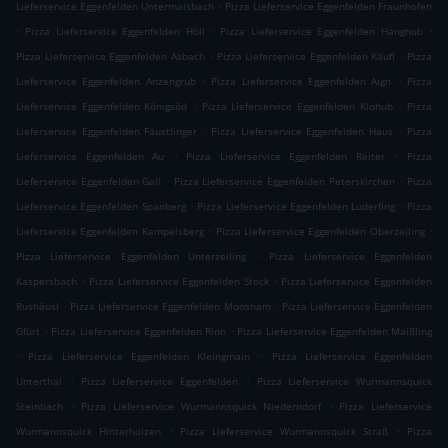
.
Lieferservice Eggenfelden Untermaisbach
Pizza Lieferservice Eggenfelden Fraunhofen
.
.
.
Pizza Lieferservice Eggenfelden Höll
Pizza Lieferservice Eggenfelden Hänghub
.
.
Pizza Lieferservice Eggenfelden Asbach
Pizza Lieferservice Eggenfelden Käufl
Pizza
.
.
Lieferservice Eggenfelden Anzengrub
Pizza Lieferservice Eggenfelden Aign
Pizza
.
.
Lieferservice Eggenfelden Königsöd
Pizza Lieferservice Eggenfelden Klohub
Pizza
.
.
Lieferservice Eggenfelden Fäustlinger
Pizza Lieferservice Eggenfelden Haus
Pizza
.
.
Lieferservice Eggenfelden Au
Pizza Lieferservice Eggenfelden Reiter
Pizza
.
.
Lieferservice Eggenfelden Gall
Pizza Lieferservice Eggenfelden Peterskirchen
Pizza
.
.
Lieferservice Eggenfelden Spanberg
Pizza Lieferservice Eggenfelden Luderfing
Pizza
.
.
Lieferservice Eggenfelden Kampelsberg
Pizza Lieferservice Eggenfelden Oberzeiling
.
Pizza Lieferservice Eggenfelden Unterzeiling
Pizza Lieferservice Eggenfelden
.
.
Kaspersbach
Pizza Lieferservice Eggenfelden Stock
Pizza Lieferservice Eggenfelden
.
.
Rushäusl
Pizza Lieferservice Eggenfelden Moosham
Pizza Lieferservice Eggenfelden
.
.
Gfürt
Pizza Lieferservice Eggenfelden Rinn
Pizza Lieferservice Eggenfelden Maißling
.
.
Pizza Lieferservice Eggenfelden Kleingmain
Pizza Lieferservice Eggenfelden
.
.
Unterthal
Pizza Lieferservice Eggenfelden
Pizza Lieferservice Wurmannsquick
.
.
Steinbach
Pizza Lieferservice Wurmannsquick Niederndorf
Pizza Lieferservice
.
.
Wurmannsquick Hinterholzen
Pizza Lieferservice Wurmannsquick Straß
Pizza