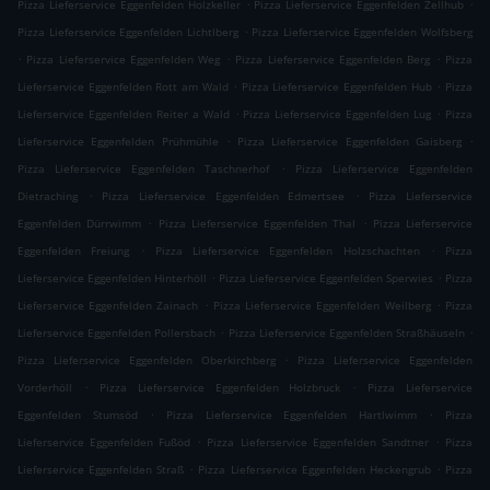
.
.
Pizza Lieferservice Eggenfelden Holzkeller
Pizza Lieferservice Eggenfelden Zellhub
.
Pizza Lieferservice Eggenfelden Lichtlberg
Pizza Lieferservice Eggenfelden Wolfsberg
.
.
.
Pizza Lieferservice Eggenfelden Weg
Pizza Lieferservice Eggenfelden Berg
Pizza
.
.
Lieferservice Eggenfelden Rott am Wald
Pizza Lieferservice Eggenfelden Hub
Pizza
.
.
Lieferservice Eggenfelden Reiter a Wald
Pizza Lieferservice Eggenfelden Lug
Pizza
.
.
Lieferservice Eggenfelden Prühmühle
Pizza Lieferservice Eggenfelden Gaisberg
.
Pizza Lieferservice Eggenfelden Taschnerhof
Pizza Lieferservice Eggenfelden
.
.
Dietraching
Pizza Lieferservice Eggenfelden Edmertsee
Pizza Lieferservice
.
.
Eggenfelden Dürrwimm
Pizza Lieferservice Eggenfelden Thal
Pizza Lieferservice
.
.
Eggenfelden Freiung
Pizza Lieferservice Eggenfelden Holzschachten
Pizza
.
.
Lieferservice Eggenfelden Hinterhöll
Pizza Lieferservice Eggenfelden Sperwies
Pizza
.
.
Lieferservice Eggenfelden Zainach
Pizza Lieferservice Eggenfelden Weilberg
Pizza
.
.
Lieferservice Eggenfelden Pollersbach
Pizza Lieferservice Eggenfelden Straßhäuseln
.
Pizza Lieferservice Eggenfelden Oberkirchberg
Pizza Lieferservice Eggenfelden
.
.
Vorderhöll
Pizza Lieferservice Eggenfelden Holzbruck
Pizza Lieferservice
.
.
Eggenfelden Stumsöd
Pizza Lieferservice Eggenfelden Hartlwimm
Pizza
.
.
Lieferservice Eggenfelden Fußöd
Pizza Lieferservice Eggenfelden Sandtner
Pizza
.
.
Lieferservice Eggenfelden Straß
Pizza Lieferservice Eggenfelden Heckengrub
Pizza