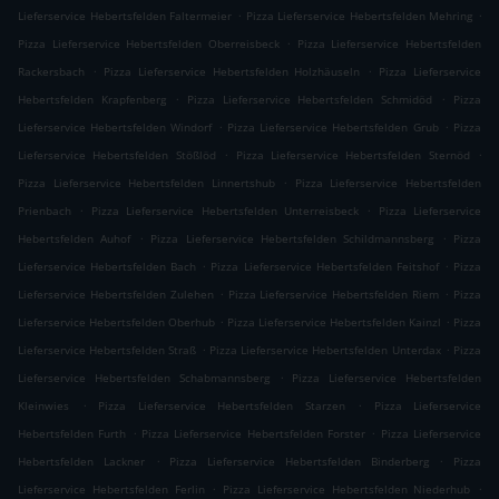
.
.
Lieferservice Hebertsfelden Faltermeier
Pizza Lieferservice Hebertsfelden Mehring
.
Pizza Lieferservice Hebertsfelden Oberreisbeck
Pizza Lieferservice Hebertsfelden
.
.
Rackersbach
Pizza Lieferservice Hebertsfelden Holzhäuseln
Pizza Lieferservice
.
.
Hebertsfelden Krapfenberg
Pizza Lieferservice Hebertsfelden Schmidöd
Pizza
.
.
Lieferservice Hebertsfelden Windorf
Pizza Lieferservice Hebertsfelden Grub
Pizza
.
.
Lieferservice Hebertsfelden Stößlöd
Pizza Lieferservice Hebertsfelden Sternöd
.
Pizza Lieferservice Hebertsfelden Linnertshub
Pizza Lieferservice Hebertsfelden
.
.
Prienbach
Pizza Lieferservice Hebertsfelden Unterreisbeck
Pizza Lieferservice
.
.
Hebertsfelden Auhof
Pizza Lieferservice Hebertsfelden Schildmannsberg
Pizza
.
.
Lieferservice Hebertsfelden Bach
Pizza Lieferservice Hebertsfelden Feitshof
Pizza
.
.
Lieferservice Hebertsfelden Zulehen
Pizza Lieferservice Hebertsfelden Riem
Pizza
.
.
Lieferservice Hebertsfelden Oberhub
Pizza Lieferservice Hebertsfelden Kainzl
Pizza
.
.
Lieferservice Hebertsfelden Straß
Pizza Lieferservice Hebertsfelden Unterdax
Pizza
.
Lieferservice Hebertsfelden Schabmannsberg
Pizza Lieferservice Hebertsfelden
.
.
Kleinwies
Pizza Lieferservice Hebertsfelden Starzen
Pizza Lieferservice
.
.
Hebertsfelden Furth
Pizza Lieferservice Hebertsfelden Forster
Pizza Lieferservice
.
.
Hebertsfelden Lackner
Pizza Lieferservice Hebertsfelden Binderberg
Pizza
.
.
Lieferservice Hebertsfelden Ferlin
Pizza Lieferservice Hebertsfelden Niederhub