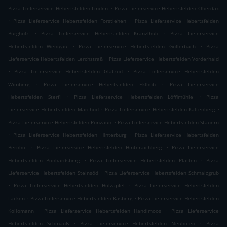
.
Pizza Lieferservice Hebertsfelden Linden
Pizza Lieferservice Hebertsfelden Oberdax
.
.
Pizza Lieferservice Hebertsfelden Forstlehen
Pizza Lieferservice Hebertsfelden
.
.
Burgholz
Pizza Lieferservice Hebertsfelden Kranzlhub
Pizza Lieferservice
.
.
Hebertsfelden Wenigau
Pizza Lieferservice Hebertsfelden Gollerbach
Pizza
.
Lieferservice Hebertsfelden Lerchstraß
Pizza Lieferservice Hebertsfelden Vorderhaid
.
.
Pizza Lieferservice Hebertsfelden Glatzöd
Pizza Lieferservice Hebertsfelden
.
.
Wimberg
Pizza Lieferservice Hebertsfelden Eklhub
Pizza Lieferservice
.
.
Hebertsfelden Sterfl
Pizza Lieferservice Hebertsfelden Löfflmühle
Pizza
.
.
Lieferservice Hebertsfelden Marchöd
Pizza Lieferservice Hebertsfelden Kaltenberg
.
Pizza Lieferservice Hebertsfelden Ponzaun
Pizza Lieferservice Hebertsfelden Stauern
.
.
Pizza Lieferservice Hebertsfelden Hinterburg
Pizza Lieferservice Hebertsfelden
.
.
Bernhof
Pizza Lieferservice Hebertsfelden Hinteraichberg
Pizza Lieferservice
.
.
Hebertsfelden Ponhardsberg
Pizza Lieferservice Hebertsfelden Platten
Pizza
.
Lieferservice Hebertsfelden Steinsöd
Pizza Lieferservice Hebertsfelden Schmalzgrub
.
.
Pizza Lieferservice Hebertsfelden Holzapfel
Pizza Lieferservice Hebertsfelden
.
.
Lacken
Pizza Lieferservice Hebertsfelden Käsberg
Pizza Lieferservice Hebertsfelden
.
.
Kollomann
Pizza Lieferservice Hebertsfelden Handlmoos
Pizza Lieferservice
.
.
Hebertsfelden Schmauß
Pizza Lieferservice Hebertsfelden Neuhofen
Pizza