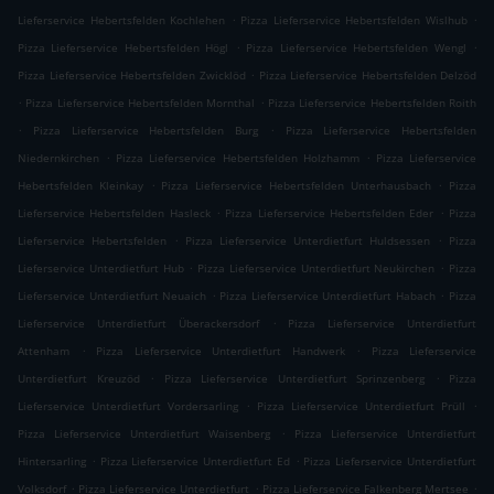
.
.
Lieferservice Hebertsfelden Kochlehen
Pizza Lieferservice Hebertsfelden Wislhub
.
.
Pizza Lieferservice Hebertsfelden Högl
Pizza Lieferservice Hebertsfelden Wengl
.
Pizza Lieferservice Hebertsfelden Zwicklöd
Pizza Lieferservice Hebertsfelden Delzöd
.
.
Pizza Lieferservice Hebertsfelden Mornthal
Pizza Lieferservice Hebertsfelden Roith
.
.
Pizza Lieferservice Hebertsfelden Burg
Pizza Lieferservice Hebertsfelden
.
.
Niedernkirchen
Pizza Lieferservice Hebertsfelden Holzhamm
Pizza Lieferservice
.
.
Hebertsfelden Kleinkay
Pizza Lieferservice Hebertsfelden Unterhausbach
Pizza
.
.
Lieferservice Hebertsfelden Hasleck
Pizza Lieferservice Hebertsfelden Eder
Pizza
.
.
Lieferservice Hebertsfelden
Pizza Lieferservice Unterdietfurt Huldsessen
Pizza
.
.
Lieferservice Unterdietfurt Hub
Pizza Lieferservice Unterdietfurt Neukirchen
Pizza
.
.
Lieferservice Unterdietfurt Neuaich
Pizza Lieferservice Unterdietfurt Habach
Pizza
.
Lieferservice Unterdietfurt Überackersdorf
Pizza Lieferservice Unterdietfurt
.
.
Attenham
Pizza Lieferservice Unterdietfurt Handwerk
Pizza Lieferservice
.
.
Unterdietfurt Kreuzöd
Pizza Lieferservice Unterdietfurt Sprinzenberg
Pizza
.
.
Lieferservice Unterdietfurt Vordersarling
Pizza Lieferservice Unterdietfurt Prüll
.
Pizza Lieferservice Unterdietfurt Waisenberg
Pizza Lieferservice Unterdietfurt
.
.
Hintersarling
Pizza Lieferservice Unterdietfurt Ed
Pizza Lieferservice Unterdietfurt
.
.
.
Volksdorf
Pizza Lieferservice Unterdietfurt
Pizza Lieferservice Falkenberg Mertsee