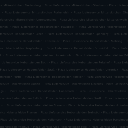
.
.
ice Mitterskirchen Biedersberg
Pizza Lieferservice Mitterskirchen Oberham
Pizza Liefers
.
.
Pizza Lieferservice Mitterskirchen Rotheneich
Pizza Lieferservice Mitterskirchen Ob
.
ieferservice Mitterskirchen Unterwendling
Pizza Lieferservice Mitterskirchen Mitterschweib
.
.
irchen
Pizza Lieferservice Hebertsfelden Hausbeck
Pizza Lieferservice Hebertsfelden
.
.
eferservice Hebertsfelden Lerch
Pizza Lieferservice Hebertsfelden Spanberg
Pizza Lief
.
.
zza Lieferservice Hebertsfelden Faltermeier
Pizza Lieferservice Hebertsfelden Mehring
P
.
.
vice Hebertsfelden Krapfenberg
Pizza Lieferservice Hebertsfelden Schmidöd
Pizza Lief
.
.
d
Pizza Lieferservice Hebertsfelden Linnertshub
Pizza Lieferservice Hebertsfelden Pr
.
.
a Lieferservice Hebertsfelden Bach
Pizza Lieferservice Hebertsfelden Feitshof
Pizza Lief
.
.
Pizza Lieferservice Hebertsfelden Straß
Pizza Lieferservice Hebertsfelden Unterdax
Pizz
.
.
rtsfelden Furth
Pizza Lieferservice Hebertsfelden Forster
Pizza Lieferservice Hebertsfe
.
.
rservice Hebertsfelden Linden
Pizza Lieferservice Hebertsfelden Oberdax
Pizza Lieferser
.
.
igau
Pizza Lieferservice Hebertsfelden Gollerbach
Pizza Lieferservice Hebertsfelden 
.
.
erservice Hebertsfelden Eklhub
Pizza Lieferservice Hebertsfelden Sterfl
Pizza Lieferserv
.
.
aun
Pizza Lieferservice Hebertsfelden Stauern
Pizza Lieferservice Hebertsfelden Hinterbu
.
.
rvice Hebertsfelden Platten
Pizza Lieferservice Hebertsfelden Steinsöd
Pizza Lieferservi
.
Pizza Lieferservice Hebertsfelden Kollomann
Pizza Lieferservice Hebertsfelden Handlmoo
.
.
Hebertsfelden Wislhub
Pizza Lieferservice Hebertsfelden Högl
Pizza Lieferservice Heber