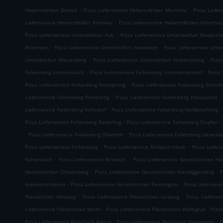
.
.
Hebertsfelden Delzöd
Pizza Lieferservice Hebertsfelden Mornthal
Pizza Liefer
.
Lieferservice Hebertsfelden Kleinkay
Pizza Lieferservice Hebertsfelden Unterha
.
Pizza Lieferservice Unterdietfurt Hub
Pizza Lieferservice Unterdietfurt Neukirch
.
.
Attenham
Pizza Lieferservice Unterdietfurt Handwerk
Pizza Lieferservice Unte
.
.
Unterdietfurt Waisenberg
Pizza Lieferservice Unterdietfurt Hintersarling
Pizza
.
.
Falkenberg Untereisbach
Pizza Lieferservice Falkenberg Unterkettendorf
Pizza 
.
Pizza Lieferservice Falkenberg Amelgering
Pizza Lieferservice Falkenberg Schönb
.
.
Lieferservice Falkenberg Perterting
Pizza Lieferservice Falkenberg Ponzaunöd
.
.
Lieferservice Falkenberg Volksdorf
Pizza Lieferservice Falkenberg Heißprechting
.
.
Pizza Lieferservice Falkenberg Ruderfing
Pizza Lieferservice Falkenberg Stopfen
.
.
Pizza Lieferservice Falkenberg Oberhöft
Pizza Lieferservice Falkenberg Geiersb
.
.
Pizza Lieferservice Falkenberg
Pizza Lieferservice Rimbach Irlach
Pizza Liefer
.
.
Rattenbach
Pizza Lieferservice Rimbach
Pizza Lieferservice Geratskirchen He
.
.
Geratskirchen Ohnatsberg
Pizza Lieferservice Geratskirchen Kleineggenberg
P
.
.
Asenkerschbaum
Pizza Lieferservice Geratskirchen Feuchtgrub
Pizza Lieferser
.
.
Pleiskirchen Altsberg
Pizza Lieferservice Pleiskirchen Laibeng
Pizza Lieferser
.
.
Lieferservice Pleiskirchen Walln
Pizza Lieferservice Pleiskirchen Wolfsgrub
Pizza
.
.
Pizza Lieferservice Reischach Arbing
Pizza Lieferservice Reischach Stockwimm
P