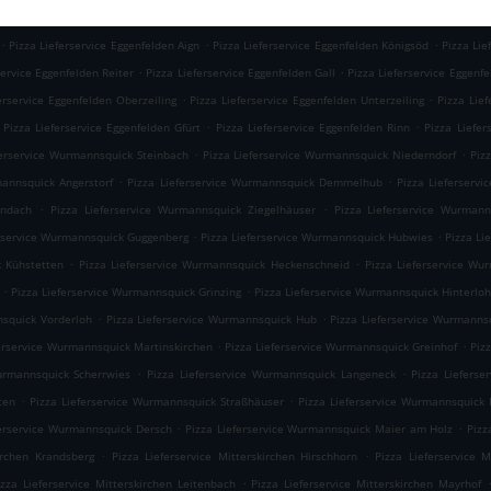
.
.
.
sbach
Pizza Lieferservice Eggenfelden Fraunhofen
Pizza Lieferservice Eggenfelden Höll
P
.
.
.
Pizza Lieferservice Eggenfelden Aign
Pizza Lieferservice Eggenfelden Königsöd
Pizza Lie
.
.
service Eggenfelden Reiter
Pizza Lieferservice Eggenfelden Gall
Pizza Lieferservice Eggenf
.
.
erservice Eggenfelden Oberzeiling
Pizza Lieferservice Eggenfelden Unterzeiling
Pizza Lie
.
.
Pizza Lieferservice Eggenfelden Gfürt
Pizza Lieferservice Eggenfelden Rinn
Pizza Liefer
.
.
ferservice Wurmannsquick Steinbach
Pizza Lieferservice Wurmannsquick Niederndorf
Piz
.
.
mannsquick Angerstorf
Pizza Lieferservice Wurmannsquick Demmelhub
Pizza Lieferserv
.
.
Endach
Pizza Lieferservice Wurmannsquick Ziegelhäuser
Pizza Lieferservice Wurmann
.
.
erservice Wurmannsquick Guggenberg
Pizza Lieferservice Wurmannsquick Hubwies
Pizza Li
.
.
k Kühstetten
Pizza Lieferservice Wurmannsquick Heckenschneid
Pizza Lieferservice Wu
.
.
Pizza Lieferservice Wurmannsquick Grinzing
Pizza Lieferservice Wurmannsquick Hinterlo
.
.
nsquick Vorderloh
Pizza Lieferservice Wurmannsquick Hub
Pizza Lieferservice Wurmanns
.
.
ferservice Wurmannsquick Martinskirchen
Pizza Lieferservice Wurmannsquick Greinhof
Piz
.
.
urmannsquick Scherrwies
Pizza Lieferservice Wurmannsquick Langeneck
Pizza Liefers
.
.
ten
Pizza Lieferservice Wurmannsquick Straßhäuser
Pizza Lieferservice Wurmannsquick 
.
.
ferservice Wurmannsquick Dersch
Pizza Lieferservice Wurmannsquick Maier am Holz
Pizz
.
.
kirchen Krandsberg
Pizza Lieferservice Mitterskirchen Hirschhorn
Pizza Lieferservice M
.
izza Lieferservice Mitterskirchen Leitenbach
Pizza Lieferservice Mitterskirchen Mayrhof