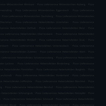
.
.
ervice Mitterskirchen Winiham
Pizza Lieferservice Mitterskirchen Atzberg
Pizza
.
.
erwendling
Pizza Lieferservice Mitterskirchen Eggersbach
Pizza Lieferservice
.
.
Pizza Lieferservice Mitterskirchen Dachsberg
Pizza Lieferservice Mitterskirchen
.
.
 Oberlehen
Pizza Lieferservice Hebertsfelden Unterlehen
Pizza Lieferservice
.
.
erservice Hebertsfelden Zellhub
Pizza Lieferservice Hebertsfelden Reisl
Pizza
.
izza Lieferservice Hebertsfelden Oberreisbeck
Pizza Lieferservice Hebertsfelden
.
.
erservice Hebertsfelden Windorf
Pizza Lieferservice Hebertsfelden Grub
Pizza
.
.
ienbach
Pizza Lieferservice Hebertsfelden Unterreisbeck
Pizza Lieferservice
.
.
erservice Hebertsfelden Zulehen
Pizza Lieferservice Hebertsfelden Riem
Pizza
.
a Lieferservice Hebertsfelden Schabmannsberg
Pizza Lieferservice Hebertsfelden
.
.
lden Lackner
Pizza Lieferservice Hebertsfelden Binderberg
Pizza Lieferservice
.
.
vice Hebertsfelden Forstlehen
Pizza Lieferservice Hebertsfelden Burgholz
Pizza
.
.
Lerchstraß
Pizza Lieferservice Hebertsfelden Vorderhaid
Pizza Lieferservice
.
.
ice Hebertsfelden Löfflmühle
Pizza Lieferservice Hebertsfelden Marchöd
Pizza
.
.
rg
Pizza Lieferservice Hebertsfelden Bernhof
Pizza Lieferservice Hebertsfelden
.
.
ce Hebertsfelden Schmalzgrub
Pizza Lieferservice Hebertsfelden Holzapfel
Pizza
.
.
s
Pizza Lieferservice Hebertsfelden Schmauß
Pizza Lieferservice Hebertsfelden
.
.
tsfelden Wengl
Pizza Lieferservice Hebertsfelden Zwicklöd
Pizza Lieferservice