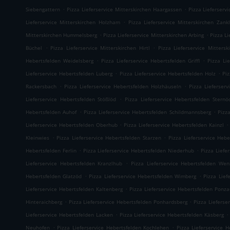
.
.
Siebengattern
Pizza Lieferservice Mitterskirchen Haargassen
Pizza Lieferserv
.
Lieferservice Mitterskirchen Holzham
Pizza Lieferservice Mitterskirchen Zankl
.
.
Mitterskirchen Hummelsberg
Pizza Lieferservice Mitterskirchen Arbing
Pizza L
.
.
Büchel
Pizza Lieferservice Mitterskirchen Hirtl
Pizza Lieferservice Mittersk
.
.
Hebertsfelden Weidelsberg
Pizza Lieferservice Hebertsfelden Griffl
Pizza Li
.
.
Lieferservice Hebertsfelden Luberg
Pizza Lieferservice Hebertsfelden Holz
Pi
.
.
Rackersbach
Pizza Lieferservice Hebertsfelden Holzhäuseln
Pizza Lieferser
.
Lieferservice Hebertsfelden Stößlöd
Pizza Lieferservice Hebertsfelden Sternö
.
.
Hebertsfelden Auhof
Pizza Lieferservice Hebertsfelden Schildmannsberg
Pizz
.
.
Lieferservice Hebertsfelden Oberhub
Pizza Lieferservice Hebertsfelden Kainzl
.
.
Kleinwies
Pizza Lieferservice Hebertsfelden Starzen
Pizza Lieferservice Hebe
.
.
Hebertsfelden Ferlin
Pizza Lieferservice Hebertsfelden Niederhub
Pizza Liefe
.
Lieferservice Hebertsfelden Kranzlhub
Pizza Lieferservice Hebertsfelden Wen
.
.
Hebertsfelden Glatzöd
Pizza Lieferservice Hebertsfelden Wimberg
Pizza Lief
.
Lieferservice Hebertsfelden Kaltenberg
Pizza Lieferservice Hebertsfelden Ponz
.
.
Hinteraichberg
Pizza Lieferservice Hebertsfelden Ponhardsberg
Pizza Lieferse
.
.
Lieferservice Hebertsfelden Lacken
Pizza Lieferservice Hebertsfelden Käsberg
.
.
Neuhofen
Pizza Lieferservice Hebertsfelden Kochlehen
Pizza Lieferservice 