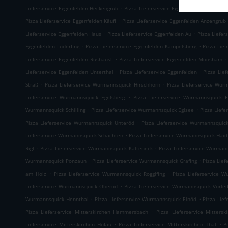
.
Lieferservice Eggenfelden Heckengrub
Pizza Lieferservice Eggenfelden Untermai
.
Pizza Lieferservice Eggenfelden Käufl
Pizza Lieferservice Eggenfelden Anzengrub
.
.
Lieferservice Eggenfelden Haus
Pizza Lieferservice Eggenfelden Au
Pizza Liefer
.
.
Eggenfelden Luderfing
Pizza Lieferservice Eggenfelden Kampelsberg
Pizza Lief
.
.
Lieferservice Eggenfelden Rushäusl
Pizza Lieferservice Eggenfelden Moosham
.
.
Lieferservice Eggenfelden Unterthal
Pizza Lieferservice Eggenfelden
Pizza Lie
.
.
Straß
Pizza Lieferservice Wurmannsquick Hirschhorn
Pizza Lieferservice Wur
.
Lieferservice Wurmannsquick Egelsberg
Pizza Lieferservice Wurmannsquick 
.
.
Wurmannsquick Schilling
Pizza Lieferservice Wurmannsquick Eglsee
Pizza Lief
.
Pizza Lieferservice Wurmannsquick Unteröd
Pizza Lieferservice Wurmannsquic
.
Lieferservice Wurmannsquick Schachten
Pizza Lieferservice Wurmannsquick Haid
.
.
Rigl
Pizza Lieferservice Wurmannsquick Kalteneck
Pizza Lieferservice Wurman
.
.
Wurmannsquick Ponzaun
Pizza Lieferservice Wurmannsquick Grafing
Pizza Lie
.
.
am Holz
Pizza Lieferservice Wurmannsquick Rogglfing
Pizza Lieferservice W
.
Lieferservice Wurmannsquick Oberöd
Pizza Lieferservice Wurmannsquick Vorlei
.
.
Wurmannsquick Hennthal
Pizza Lieferservice Wurmannsquick Einöd
Pizza Lie
.
Pizza Lieferservice Mitterskirchen Hammersbach
Pizza Lieferservice Mitters
.
.
Lieferservice Mitterskirchen Hofau
Pizza Lieferservice Mitterskirchen Thal
P