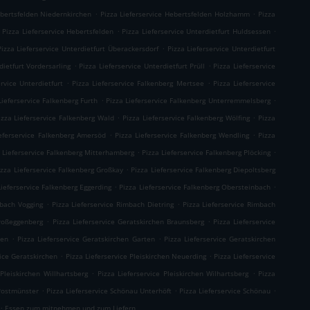
.
.
ebertsfelden Niedernkirchen
Pizza Lieferservice Hebertsfelden Holzhamm
Pizza
.
.
Pizza Lieferservice Hebertsfelden
Pizza Lieferservice Unterdietfurt Huldsessen
.
Pizza Lieferservice Unterdietfurt Überackersdorf
Pizza Lieferservice Unterdietfurt
.
.
dietfurt Vordersarling
Pizza Lieferservice Unterdietfurt Prüll
Pizza Lieferservice
.
.
ervice Unterdietfurt
Pizza Lieferservice Falkenberg Mertsee
Pizza Lieferservice
.
.
Lieferservice Falkenberg Furth
Pizza Lieferservice Falkenberg Unterremmelsberg
.
.
izza Lieferservice Falkenberg Wald
Pizza Lieferservice Falkenberg Wölfing
Pizza
.
.
ieferservice Falkenberg Amersöd
Pizza Lieferservice Falkenberg Wendling
Pizza
.
.
 Lieferservice Falkenberg Mitterhamberg
Pizza Lieferservice Falkenberg Plöcking
.
izza Lieferservice Falkenberg Großkay
Pizza Lieferservice Falkenberg Diepoltsberg
.
.
Lieferservice Falkenberg Eggerding
Pizza Lieferservice Falkenberg Obersteinbach
.
.
mbach Vogging
Pizza Lieferservice Rimbach Dietring
Pizza Lieferservice Rimbach
.
.
Großeggenberg
Pizza Lieferservice Geratskirchen Braunsberg
Pizza Lieferservice
.
.
ten
Pizza Lieferservice Geratskirchen Garten
Pizza Lieferservice Geratskirchen
.
.
vice Geratskirchen
Pizza Lieferservice Pleiskirchen Neuerding
Pizza Lieferservice
.
.
 Pleiskirchen Willhartsberg
Pizza Lieferservice Pleiskirchen Wilhartsberg
Pizza
.
.
.
 Postmünster
Pizza Lieferservice Schönau Unterhöft
Pizza Lieferservice Schönau
.
Essen zum mitnehmen und zum Liefern