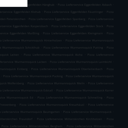
.
.
izza Lieferservice Eggenfelden Hänghub
Pizza Lieferservice Eggenfelden Asbach
.
.
ferservice Eggenfelden Klohub
Pizza Lieferservice Eggenfelden Fäustlinger
Pizza
.
.
elden Peterskirchen
Pizza Lieferservice Eggenfelden Spanberg
Pizza Lieferservice
.
.
ferservice Eggenfelden Kaspersbach
Pizza Lieferservice Eggenfelden Stock
Pizza
.
.
service Eggenfelden Maißling
Pizza Lieferservice Eggenfelden Kleingmain
Pizza
.
za Lieferservice Wurmannsquick Hinterholzen
Pizza Lieferservice Wurmannsquick
.
.
ice Wurmannsquick Schicklhub
Pizza Lieferservice Wurmannsquick Putting
Pizza
.
.
squick Leiten
Pizza Lieferservice Wurmannsquick Aicha
Pizza Lieferservice
.
.
eferservice Wurmannsquick Lacken
Pizza Lieferservice Wurmannsquick Laimbichl
.
.
rmannsquick Einberg
Pizza Lieferservice Wurmannsquick Oberleitenbach
Pizza
.
.
h
Pizza Lieferservice Wurmannsquick Pucking
Pizza Lieferservice Wurmannsquick
.
.
quick Wolfersberg
Pizza Lieferservice Wurmannsquick Meiln
Pizza Lieferservice
.
za Lieferservice Wurmannsquick Edstall
Pizza Lieferservice Wurmannsquick Karrer
.
.
ervice Wurmannsquick Ed
Pizza Lieferservice Wurmannsquick Schmelling
Pizza
.
.
Frotzenberg
Pizza Lieferservice Wurmannsquick Kreuzhäusl
Pizza Lieferservice
.
.
a Lieferservice Wurmannsquick Baumgarten
Pizza Lieferservice Wurmannsquick
.
.
itterskirchen Fraundorf
Pizza Lieferservice Mitterskirchen Kirchholzen
Pizza
.
.
Pizza Lieferservice Mitterskirchen Bergham
Pizza Lieferservice Mitterskirchen