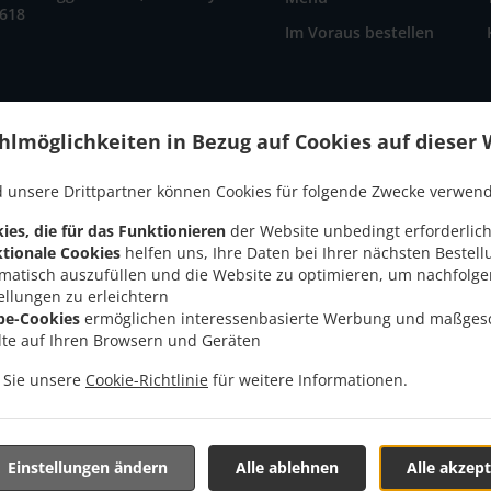
1618
Im Voraus bestellen
hlmöglichkeiten in Bezug auf Cookies auf dieser 
AKZEPTIERTE ZAHLUNGSMETHODEN
 unsere Drittpartner können Cookies für folgende Zwecke verwen
ies, die für das Funktionieren
der Website unbedingt erforderlich
tionale Cookies
helfen uns, Ihre Daten bei Ihrer nächsten Bestell
matisch auszufüllen und die Website zu optimieren, um nachfolg
.
.
fstadt
Pizza Lieferservice Eggenfelden Mitterhof
Pizza Lieferservice Eggenfelden Lichten
ellungen zu erleichtern
.
.
be-Cookies
ermöglichen interessenbasierte Werbung und maßges
lden Sankt Sebastian
Pizza Lieferservice Eggenfelden Weinberg
Pizza Lieferservice Eggen
lte auf Ihren Browsern und Geräten
.
.
rservice Eggenfelden Holzkeller
Pizza Lieferservice Eggenfelden Zellhub
Pizza Lieferse
.
.
eferservice Eggenfelden Rott am Wald
Pizza Lieferservice Eggenfelden Hub
Pizza Liefe
n Sie unsere
Cookie-Richtlinie
für weitere Informationen.
.
.
Pizza Lieferservice Eggenfelden Taschnerhof
Pizza Lieferservice Eggenfelden Dietrachi
.
.
lden Freiung
Pizza Lieferservice Eggenfelden Holzschachten
Pizza Lieferservice Eggenf
.
.
ice Eggenfelden Pollersbach
Pizza Lieferservice Eggenfelden Straßhäuseln
Pizza Lieferser
Einstellungen ändern
Alle ablehnen
Alle akzept
.
.
Pizza Lieferservice Eggenfelden Hartlwimm
Pizza Lieferservice Eggenfelden Fußöd
Pizza 