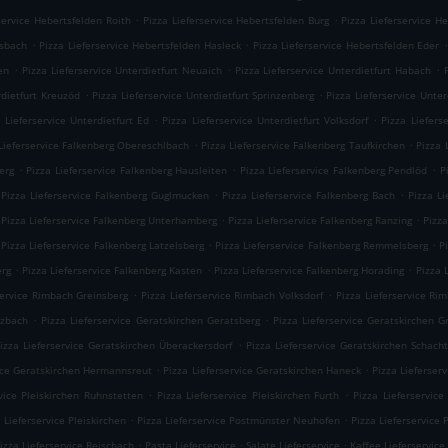
.
.
service Hebertsfelden Roith
Pizza Lieferservice Hebertsfelden Burg
Pizza Lieferservice H
.
.
.
usbach
Pizza Lieferservice Hebertsfelden Hasleck
Pizza Lieferservice Hebertsfelden Eder
.
.
.
en
Pizza Lieferservice Unterdietfurt Neuaich
Pizza Lieferservice Unterdietfurt Habach
.
.
rdietfurt Kreuzöd
Pizza Lieferservice Unterdietfurt Sprinzenberg
Pizza Lieferservice Unter
.
.
 Lieferservice Unterdietfurt Ed
Pizza Lieferservice Unterdietfurt Volksdorf
Pizza Liefers
.
.
Lieferservice Falkenberg Obereschlbach
Pizza Lieferservice Falkenberg Taufkirchen
Pizza 
.
.
.
erg
Pizza Lieferservice Falkenberg Hausleiten
Pizza Lieferservice Falkenberg Pendlöd
P
.
.
Pizza Lieferservice Falkenberg Guglmucken
Pizza Lieferservice Falkenberg Bach
Pizza L
.
.
Pizza Lieferservice Falkenberg Unterhamberg
Pizza Lieferservice Falkenberg Ranzing
Pizza
.
.
Pizza Lieferservice Falkenberg Latzelsberg
Pizza Lieferservice Falkenberg Remmelsberg
P
.
.
.
erg
Pizza Lieferservice Falkenberg Kasten
Pizza Lieferservice Falkenberg Horading
Pizza 
.
.
service Rimbach Greinsberg
Pizza Lieferservice Rimbach Volksdorf
Pizza Lieferservice Ri
.
.
izbach
Pizza Lieferservice Geratskirchen Geratsberg
Pizza Lieferservice Geratskirchen 
.
izza Lieferservice Geratskirchen Überackersdorf
Pizza Lieferservice Geratskirchen Schach
.
.
vice Geratskirchen Hermannsreut
Pizza Lieferservice Geratskirchen Haneck
Pizza Lieferser
.
.
vice Pleiskirchen Ruhnstetten
Pizza Lieferservice Pleiskirchen Furth
Pizza Lieferservice
.
.
 Lieferservice Pleiskirchen
Pizza Lieferservice Postmünster Neuhofen
Pizza Lieferservice
.
.
.
izza Lieferservice Reischach
Pasta Lieferservice
Salate Lieferservice
Kaffee Lieferservice